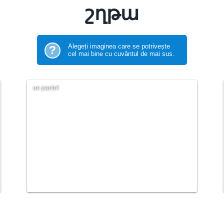
շղթա
Alegeți imaginea care se potrivește
?
cel mai bine cu cuvântul de mai sus.
un pantof