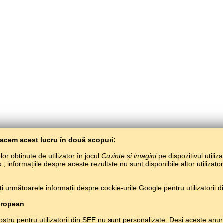
Facem acest lucru în două scopuri:
or obținute de utilizator în jocul
Cuvinte și imagini
pe dispozitivul utiliza
s.
; informațiile despre aceste rezultate nu sunt disponibile altor utilizato
BaltoSlav
/
Cuvinte și imagini
/
Limba armeană în imagini
 următoarele informații despre cookie-urile Google pentru utilizatorii din
Învață limba armeană gratuit.
Joacă și învață limba armeană pe net.
#
Copyright © 2015–2025 BALTOSLAV.
Toate drepturile rezervate.
uropean
ostru pentru utilizatorii din SEE
nu
sunt personalizate. Deși aceste anun