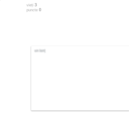
3
vieți
0
puncte
un lanț