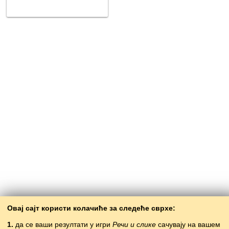
Овај сајт користи колачиће за следеће сврхе:
1.
да се ваши резултати у игри
Речи и слике
сачувају на вашем