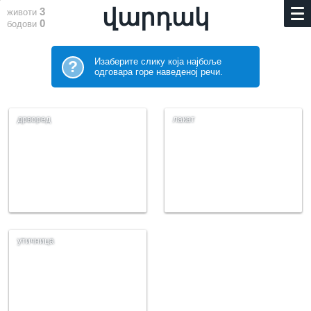
վարդակ
3
животи
0
бодови
Изаберите слику која најбоље
?
одговара горе наведеној речи.
дрворед
лакат
утичница