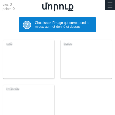
մորուք
3
vies
0
points
Choisissez l’image qui correspond le
?
mieux au mot donné ci-dessus.
café
barbe
trottinette