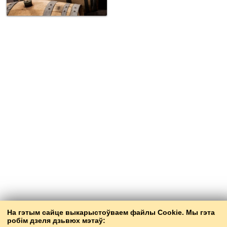
На гэтым сайце выкарыстоўваем файлы Cookie. Мы гэта
робім дзеля дзьвюх мэтаў: