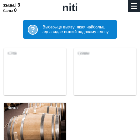
niti
3
жыцьці
0
балы
Выберыце выяву, якая найбольш
?
адпавядае вышэй паданаму слову.
нітка
грошы
бочка