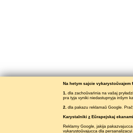
Na hetym sajcie vykarystoŭvajem f
1.
dla zachoŭvańnia na vašaj pryładz
pra tyja vyniki niedastupnyja inšym 
2.
dla pakazu reklamaŭ Google. Pračyt
V
Karystalniki
z
Eŭrapejskaj ekanami
Reklamy Google, jakija pakazvajucca
vykarystoŭvajucca dla persanalizacyi