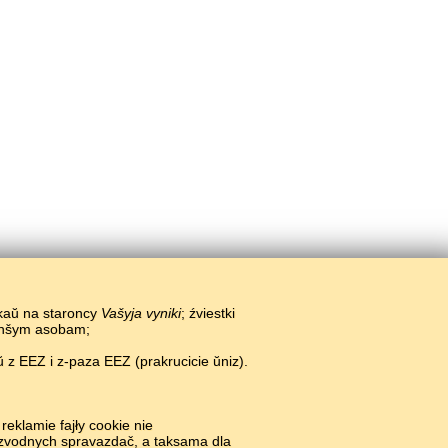
ikaŭ na staroncy
Vašyja vyniki
; źviestki
 inšym asobam;
 z EEZ i z-paza EEZ (prakrucicie ŭniz).
#
reklamie fajły cookie nie
i zvodnych spravazdač, a taksama dla