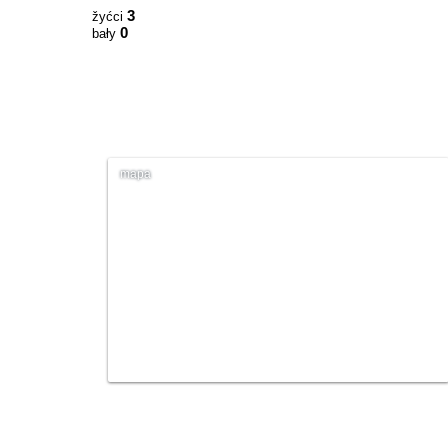
3
žyćci
0
bały
mapa