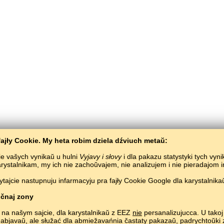
ajły Cookie. My heta robim dziela dźviuch metaŭ:
ie vašych vynikaŭ u hulni
Vyjavy i słovy
i dla pakazu statystyki tych vyn
karystalnikam, my ich nie zachoŭvajem, nie analizujem i nie pieradajom
ajcie nastupnuju infarmacyju pra fajły Cookie Google dla karystalnikaŭ
Bałta­Słaŭ
/
Vyjavy i słovy
/
Słavienskaja mova ŭ malunkach
yvučeńnie słavienskaj movy biaspłatna.
Hulać i vučyć słavienskija słovy ŭ siecivie.
čnaj zony
Copyright © 2015–2025 BALTOSLAV.
Usie pravy abaronieny.
 na našym sajcie, dla karystalnikaŭ z EEZ
nie
persanalizujucca. U takoj 
 abjavaŭ, ale słužać dla abmiežavańnia častaty pakazaŭ, padrych­toŭk