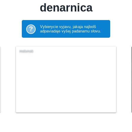
denarnica
Vybierycie vyjavu, jakaja najbolš
?
adpaviadaje vyšej padanamu słovu.
malunak