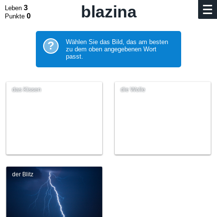
blazina
3
Leben
0
Punkte
Wählen Sie das Bild, das am besten
?
zu dem oben angegebenen Wort
passt.
das Kissen
die Wolle
der Blitz