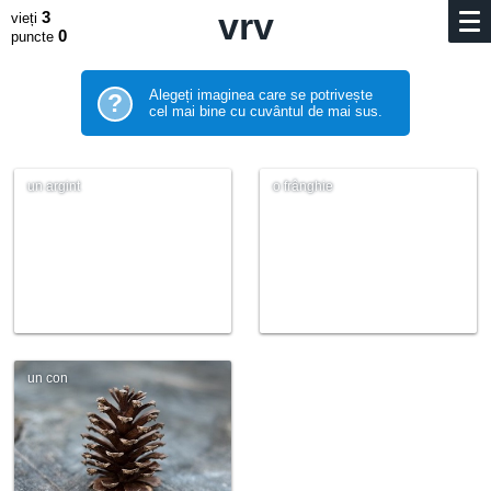
vrv
3
vieți
0
puncte
Alegeți imaginea care se potrivește
?
cel mai bine cu cuvântul de mai sus.
un argint
o frânghie
un con