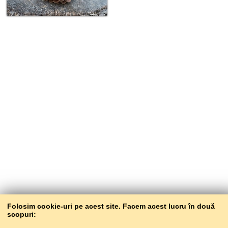
Folosim cookie-uri pe acest site. Facem acest lucru în două
scopuri: