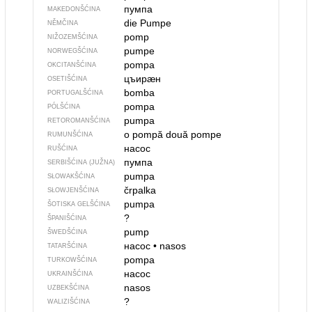
пумпа
MAKEDONŠĆINA
die Pumpe
NĚMČINA
pomp
NIŽOZEMŠĆINA
pumpe
NORWEGŠĆINA
pompa
OKCITANŠĆINA
цъирӕн
OSETIŠĆINA
bomba
PORTUGALŠĆINA
pompa
PÓLŠĆINA
pumpa
RETOROMANŠĆINA
o pompă
două pompe
RUMUNŠĆINA
насос
RUŠĆINA
пумпа
SERBIŠĆINA (JUŽNA)
pumpa
SŁOWAKŠĆINA
črpalka
SŁOWJENŠĆINA
pumpa
ŠOTISKA GELŠĆINA
?
ŠPANIŠĆINA
pump
ŠWEDŠĆINA
насос
•
nasos
TATARŠĆINA
pompa
TURKOWŠĆINA
насос
UKRAINŠĆINA
nasos
UZBEKŠĆINA
?
WALIZIŠĆINA