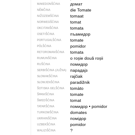
домат
MAKEDONŠĆINA
die Tomate
NĚMČINA
tomaat
NIŽOZEMŠĆINA
tomat
NORWEGŠĆINA
tomata
OKCITANŠĆINA
пъамидор
OSETIŠĆINA
tomate
PORTUGALŠĆINA
pomidor
PÓLŠĆINA
tomata
RETOROMANŠĆINA
o roșie
două roșii
RUMUNŠĆINA
помидор
RUŠĆINA
парадајз
SERBIŠĆINA (JUŽNA)
rajčiak
SŁOWAKŠĆINA
paradižnik
SŁOWJENŠĆINA
tomàto
ŠOTISKA GELŠĆINA
tomate
ŠPANIŠĆINA
tomat
ŠWEDŠĆINA
помидор
•
pomidor
TATARŠĆINA
domates
TURKOWŠĆINA
помідор
UKRAINŠĆINA
pomidor
UZBEKŠĆINA
?
WALIZIŠĆINA