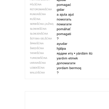
pomagać
PÓLŠĆINA
gidar
RETOROMANŠĆINA
a ajuta
ajut
RUMUNŠĆINA
помогать
RUŠĆINA
помагати
SERBIŠĆINA (JUŽNA)
pomáhať
SŁOWAKŠĆINA
pomagati
SŁOWJENŠĆINA
?
ŠOTISKA GELŠĆINA
ayudar
ŠPANIŠĆINA
hjälpa
ŠWEDŠĆINA
ярдәм итү
•
yärdäm itü
TATARŠĆINA
yardım etmek
TURKOWŠĆINA
допомагати
UKRAINŠĆINA
yordam bermoq
UZBEKŠĆINA
?
WALIZIŠĆINA