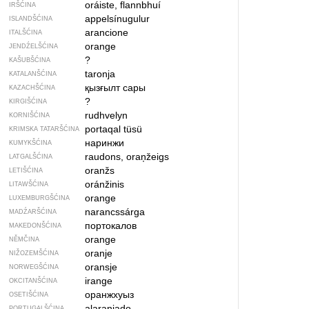
oráiste, flannbhuí
IRŠĆINA
appelsínugulur
ISLANDŠĆINA
arancione
ITALŠĆINA
orange
JENDŹELŠĆINA
?
KAŠUBŠĆINA
taronja
KATALANŠĆINA
қызғылт сары
KAZACHŠĆINA
?
KIRGIŠĆINA
rudhvelyn
KORNIŠĆINA
portaqal tüsü
KRIMSKA TATARŠĆINA
наринжи
KUMYKŠĆINA
raudons, oraņžeigs
LATGALŠĆINA
oranžs
LETIŠĆINA
oránžinis
LITAWŠĆINA
orange
LUXEMBURGŠĆINA
narancssárga
MADŹARŠĆINA
портокалов
MAKEDONŠĆINA
orange
NĚMČINA
oranje
NIŽOZEMŠĆINA
oransje
NORWEGŠĆINA
irange
OKCITANŠĆINA
оранжхуыз
OSETIŠĆINA
alaranjado
PORTUGALŠĆINA