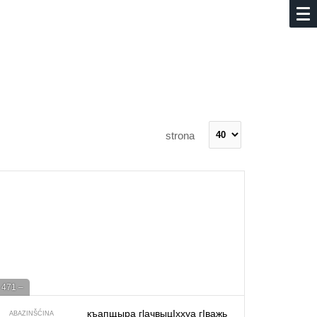
strona
471 –
къапщыра гlачвыцIххуа гIважь
ABAZINŠĆINA