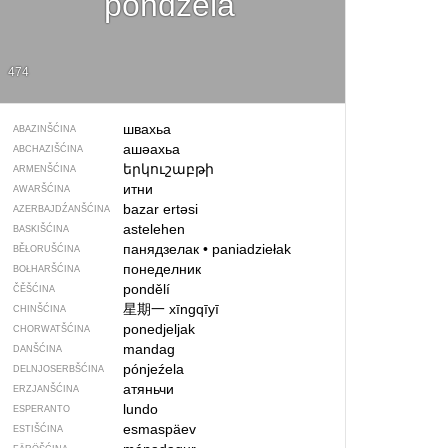
póndźela
474
швахьа
ABAZINŠĆINA
ашәахьа
ABCHAZIŠĆINA
երկուշաբթի
ARMENŠĆINA
итни
AWARŠĆINA
bazar ertəsi
AZERBAJDŹANŠĆINA
astelehen
BASKIŠĆINA
панядзелак
•
paniadziełak
BĚŁORUŠĆINA
понеделник
BOŁHARŠĆINA
pondělí
ČĚŠĆINA
星期一
xīngqīyī
CHINŠĆINA
ponedjeljak
CHORWATŠĆINA
mandag
DANŠĆINA
pónjeźela
DELNJOSERBŠĆINA
атяньчи
ERZJANŠĆINA
lundo
ESPERANTO
esmaspäev
ESTIŠĆINA