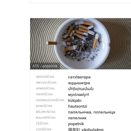
475 – popjelnik
сатхIватара
ABAZINŠĆINA
аццышәҭра
ABCHAZIŠĆINA
մոխրաման
ARMENŠĆINA
мухIлакIутI
AWARŠĆINA
külqabı
AZERBAJDŹANŠĆINA
hautsontzi
BASKIŠĆINA
папяльнічка, попельніца
BĚŁORUŠĆINA
пепелник
BOŁHARŠĆINA
popelník
ČĚŠĆINA
烟灰缸
yānhuīgāng
CHINŠĆINA