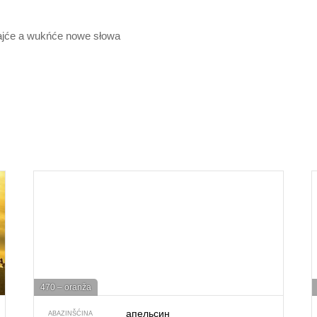
ajće a wukńće nowe słowa
470 – oranža
апельсин
ABAZINŠĆINA