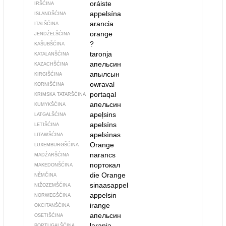
oráiste
IRŠĆINA
appelsína
ISLANDŠĆINA
arancia
ITALŠĆINA
orange
JENDŹELŠĆINA
?
KAŠUBŠĆINA
taronja
KATALANŠĆINA
апельсин
KAZACHŠĆINA
апылсын
KIRGIŠĆINA
owraval
KORNIŠĆINA
portaqal
KRIMSKA TATARŠĆINA
апельсин
KUMYKŠĆINA
apeļsins
LATGALŠĆINA
apelsīns
LETIŠĆINA
apelsìnas
LITAWŠĆINA
Orange
LUXEMBURGŠĆINA
narancs
MADŹARŠĆINA
портокал
MAKEDONŠĆINA
die Orange
NĚMČINA
sinaasappel
NIŽOZEMŠĆINA
appelsin
NORWEGŠĆINA
irange
OKCITANŠĆINA
апельсин
OSETIŠĆINA
laranja
PORTUGALŠĆINA