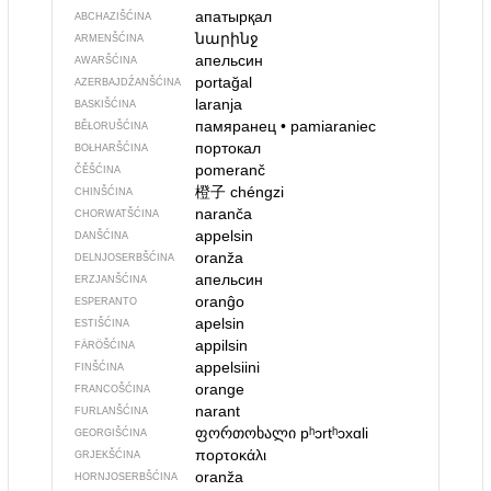
апатырқал
ABCHAZIŠĆINA
նարինջ
ARMENŠĆINA
апельсин
AWARŠĆINA
portağal
AZERBAJDŹANŠĆINA
laranja
BASKIŠĆINA
памяранец
•
pamiaraniec
BĚŁORUŠĆINA
портокал
BOŁHARŠĆINA
pomeranč
ČĚŠĆINA
橙子
chéngzi
CHINŠĆINA
naranča
CHORWATŠĆINA
appelsin
DANŠĆINA
oranža
DELNJOSERBŠĆINA
апельсин
ERZJANŠĆINA
oranĝo
ESPERANTO
apelsin
ESTIŠĆINA
appilsin
FÄRÖŠĆINA
appelsiini
FINŠĆINA
orange
FRANCOŠĆINA
narant
FURLANŠĆINA
ფორთოხალი
pʰɔrtʰɔxɑli
GEORGIŠĆINA
πορτοκάλι
GRJEKŠĆINA
oranža
HORNJOSERBŠĆINA