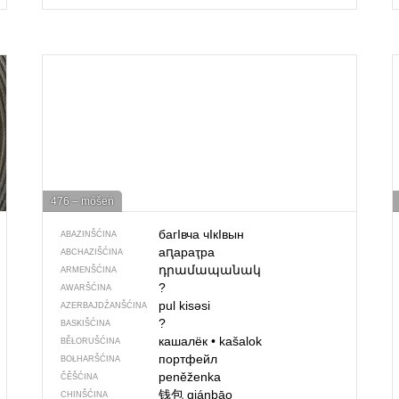
476 – móšeń
багIвча чIкIвын
ABAZINŠĆINA
аԥараҭра
ABCHAZIŠĆINA
դրամապանակ
ARMENŠĆINA
?
AWARŠĆINA
pul kisəsi
AZERBAJDŹANŠĆINA
?
BASKIŠĆINA
кашалёк
•
kašalok
BĚŁORUŠĆINA
портфейл
BOŁHARŠĆINA
peněženka
ČĚŠĆINA
钱包
qiánbāo
CHINŠĆINA