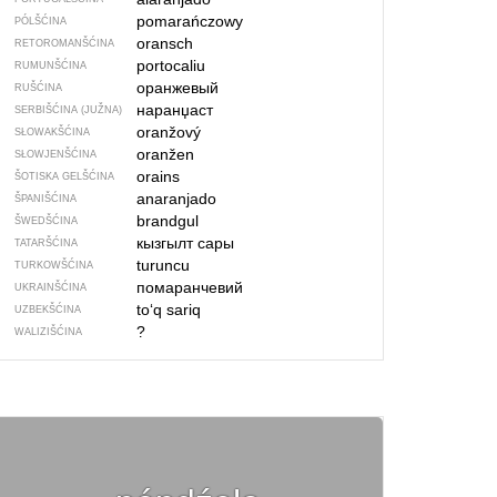
pomarańczowy
PÓLŠĆINA
oransch
RETOROMANŠĆINA
portocaliu
RUMUNŠĆINA
оранжевый
RUŠĆINA
наранџаст
SERBIŠĆINA (JUŽNA)
oranžový
SŁOWAKŠĆINA
oranžen
SŁOWJENŠĆINA
orains
ŠOTISKA GELŠĆINA
anaranjado
ŠPANIŠĆINA
brandgul
ŠWEDŠĆINA
кызгылт сары
TATARŠĆINA
turuncu
TURKOWŠĆINA
помаранчевий
UKRAINŠĆINA
to‘q sariq
UZBEKŠĆINA
?
WALIZIŠĆINA