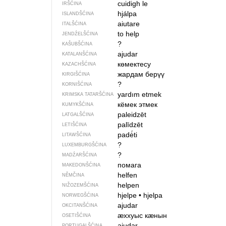
cuidigh le
IRŠĆINA
hjálpa
ISLANDŠĆINA
aiutare
ITALŠĆINA
to help
JENDŹELŠĆINA
?
KAŠUBŠĆINA
ajudar
KATALANŠĆINA
көмектесу
KAZACHŠĆINA
жардам берүү
KIRGIŠĆINA
?
KORNIŠĆINA
yardım etmek
KRIMSKA TATARŠĆINA
кёмек этмек
KUMYKŠĆINA
paleidzēt
LATGALŠĆINA
palīdzēt
LETIŠĆINA
padė́ti
LITAWŠĆINA
?
LUXEMBURGŠĆINA
?
MADŹARŠĆINA
помага
MAKEDONŠĆINA
helfen
NĚMČINA
helpen
NIŽOZEMŠĆINA
hjelpe
•
hjelpa
NORWEGŠĆINA
ajudar
OKCITANŠĆINA
ӕххуыс кӕнын
OSETIŠĆINA
ajudar
PORTUGALŠĆINA