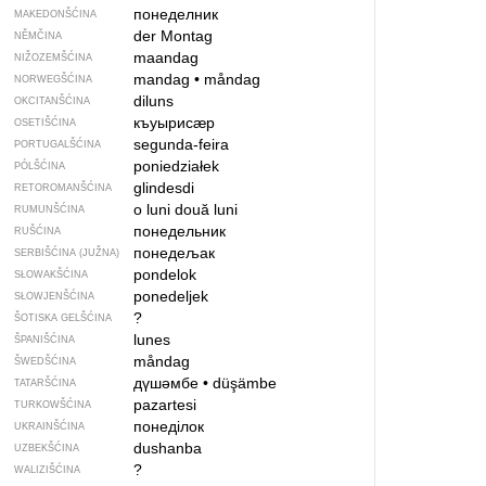
понеделник
MAKEDONŠĆINA
der Montag
NĚMČINA
maandag
NIŽOZEMŠĆINA
mandag
•
måndag
NORWEGŠĆINA
diluns
OKCITANŠĆINA
къуырисӕр
OSETIŠĆINA
segunda-feira
PORTUGALŠĆINA
poniedziałek
PÓLŠĆINA
glindesdi
RETOROMANŠĆINA
o luni
două luni
RUMUNŠĆINA
понедельник
RUŠĆINA
понедељак
SERBIŠĆINA (JUŽNA)
pondelok
SŁOWAKŠĆINA
ponedeljek
SŁOWJENŠĆINA
?
ŠOTISKA GELŠĆINA
lunes
ŠPANIŠĆINA
måndag
ŠWEDŠĆINA
дүшәмбе
•
düşämbe
TATARŠĆINA
pazartesi
TURKOWŠĆINA
понеділок
UKRAINŠĆINA
dushanba
UZBEKŠĆINA
?
WALIZIŠĆINA