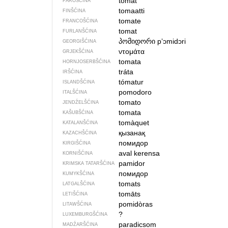
tomat
FÄRÖŠĆINA
tomaatti
FINŠĆINA
tomate
FRANCOŠĆINA
tomat
FURLANŠĆINA
პომიდორი
pʼɔmidɔri
GEORGIŠĆINA
ντομάτα
GRJEKŠĆINA
tomata
HORNJOSERBŠĆINA
tráta
IRŠĆINA
tómatur
ISLANDŠĆINA
pomodoro
ITALŠĆINA
tomato
JENDŹELŠĆINA
tomata
KAŠUBŠĆINA
tomàquet
KATALANŠĆINA
қызанақ
KAZACHŠĆINA
помидор
KIRGIŠĆINA
aval kerensa
KORNIŠĆINA
pamidor
KRIMSKA TATARŠĆINA
помидор
KUMYKŠĆINA
tomats
LATGALŠĆINA
tomāts
LETIŠĆINA
pomidòras
LITAWŠĆINA
?
LUXEMBURGŠĆINA
paradicsom
MADŹARŠĆINA