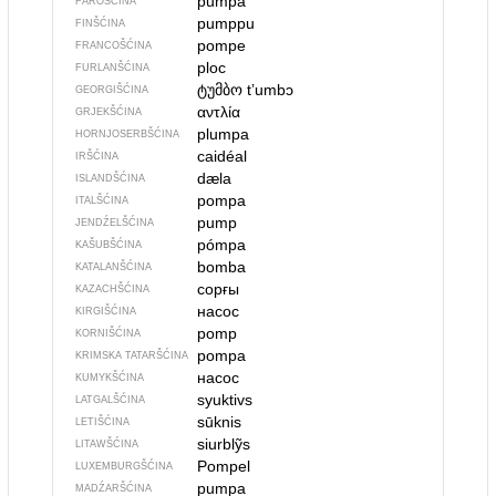
pumpa
FÄRÖŠĆINA
pumppu
FINŠĆINA
pompe
FRANCOŠĆINA
ploc
FURLANŠĆINA
ტუმბო
tʼumbɔ
GEORGIŠĆINA
αντλία
GRJEKŠĆINA
plumpa
HORNJOSERBŠĆINA
caidéal
IRŠĆINA
dæla
ISLANDŠĆINA
pompa
ITALŠĆINA
pump
JENDŹELŠĆINA
pómpa
KAŠUBŠĆINA
bomba
KATALANŠĆINA
сорғы
KAZACHŠĆINA
насос
KIRGIŠĆINA
pomp
KORNIŠĆINA
pompa
KRIMSKA TATARŠĆINA
насос
KUMYKŠĆINA
syuktivs
LATGALŠĆINA
sūknis
LETIŠĆINA
siurblỹs
LITAWŠĆINA
Pompel
LUXEMBURGŠĆINA
pumpa
MADŹARŠĆINA