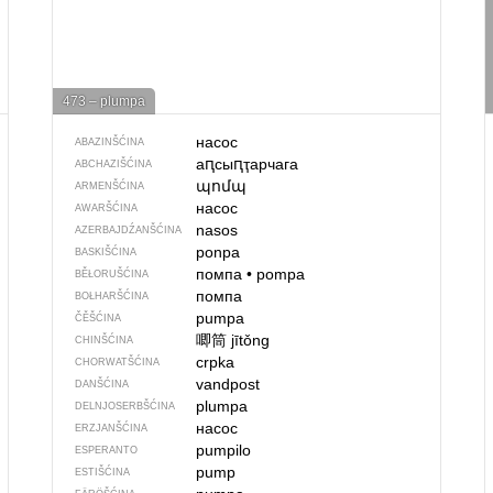
473 – plumpa
насос
ABAZINŠĆINA
аԥсыԥҭарчага
ABCHAZIŠĆINA
պոմպ
ARMENŠĆINA
насос
AWARŠĆINA
nasos
AZERBAJDŹANŠĆINA
ponpa
BASKIŠĆINA
помпа
•
pompa
BĚŁORUŠĆINA
помпа
BOŁHARŠĆINA
pumpa
ČĚŠĆINA
唧筒
jītǒng
CHINŠĆINA
crpka
CHORWATŠĆINA
vandpost
DANŠĆINA
plumpa
DELNJOSERBŠĆINA
насос
ERZJANŠĆINA
pumpilo
ESPERANTO
pump
ESTIŠĆINA