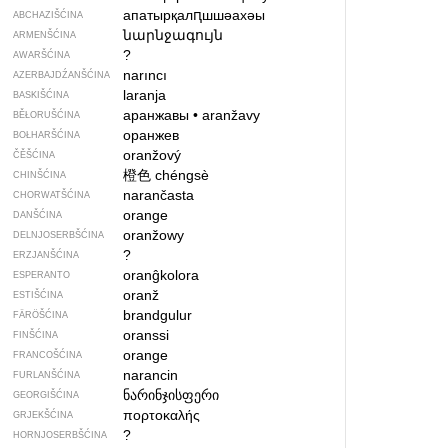
апатырқалԥшшәахәы
ABCHAZIŠĆINA
նարնջագույն
ARMENŠĆINA
?
AWARŠĆINA
narıncı
AZERBAJDŹANŠĆINA
laranja
BASKIŠĆINA
аранжавы
•
aranžavy
BĚŁORUŠĆINA
оранжев
BOŁHARŠĆINA
oranžový
ČĚŠĆINA
橙色
chéngsè
CHINŠĆINA
narančasta
CHORWATŠĆINA
orange
DANŠĆINA
oranžowy
DELNJOSERBŠĆINA
?
ERZJANŠĆINA
oranĝkolora
ESPERANTO
oranž
ESTIŠĆINA
brandgulur
FÄRÖŠĆINA
oranssi
FINŠĆINA
orange
FRANCOŠĆINA
narancin
FURLANŠĆINA
ნარინჯისფერი
GEORGIŠĆINA
πορτοκαλής
GRJEKŠĆINA
?
HORNJOSERBŠĆINA