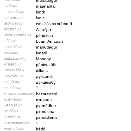
mánadagur
FÄRÖŠĆINA
maanantai
FINŠĆINA
lundi
FRANCOŠĆINA
lunis
FURLANŠĆINA
ორშაბათი
ɔrʃɑbɑtʰi
GEORGIŠĆINA
Δευτέρα
GRJEKŠĆINA
póndźela
HORNJOSERBŠĆINA
Luan, An Luan
IRŠĆINA
mánudagur
ISLANDŠĆINA
lunedì
ITALŠĆINA
Monday
JENDŹELŠĆINA
pòniedzôłk
KAŠUBŠĆINA
dilluns
KATALANŠĆINA
дүйсенбі
KAZACHŠĆINA
дүйшөмбү
KIRGIŠĆINA
?
KORNIŠĆINA
bazarertesi
KRIMSKA TATARŠĆINA
итнигюн
KUMYKŠĆINA
pyrmūdīne
LATGALŠĆINA
pirmdiena
LETIŠĆINA
pirmãdienis
LITAWŠĆINA
?
LUXEMBURGŠĆINA
hétfő
MADŹARŠĆINA