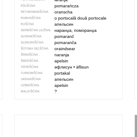
pomarańcza
PÓLŠĆINA
oranscha
RETOROMANŠĆINA
o portocală
două portocale
RUMUNŠĆINA
апельсин
RUŠĆINA
наранџа, поморанџа
SERBIŠĆINA (JUŽNA)
pomaranč
SŁOWAKŠĆINA
pomaranča
SŁOWJENŠĆINA
oraindsear
ŠOTISKA GELŠĆINA
naranja
ŠPANIŠĆINA
apelsin
ŠWEDŠĆINA
әфлисун
•
äflisun
TATARŠĆINA
portakal
TURKOWŠĆINA
апельсин
UKRAINŠĆINA
apelsin
UZBEKŠĆINA
?
WALIZIŠĆINA