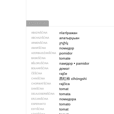
472 – tomata
пIатIражан
ABAZINŠĆINA
апатырџьан
ABCHAZIŠĆINA
լոլիկ
ARMENŠĆINA
помидор
AWARŠĆINA
pomidor
AZERBAJDŹANŠĆINA
tomate
BASKIŠĆINA
памідор
•
pamidor
BĚŁORUŠĆINA
домат
BOŁHARŠĆINA
rajče
ČĚŠĆINA
西红柿
xīhóngshì
CHINŠĆINA
rajčica
CHORWATŠĆINA
tomat
DANŠĆINA
tomata
DELNJOSERBŠĆINA
помидора
ERZJANŠĆINA
tomato
ESPERANTO
tomat
ESTIŠĆINA