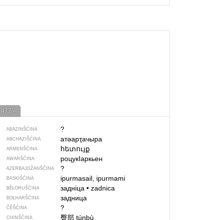
477 –
?
ABAZINŠĆINA
атәарҭачыра
ABCHAZIŠĆINA
հետույք
ARMENŠĆINA
роцукIаркьен
AWARŠĆINA
?
AZERBAJDŹANŠĆINA
ipurmasail, ipurmami
BASKIŠĆINA
задніца
•
zadnica
BĚŁORUŠĆINA
задница
BOŁHARŠĆINA
?
ČĚŠĆINA
臀部
túnbù
CHINŠĆINA