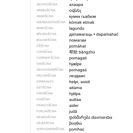
ахәара
ABCHAZIŠĆINA
օգնել
ARMENŠĆINA
кумек гьабизе
AWARŠĆINA
kömək etmək
AZERBAJDŹANŠĆINA
lagundu
BASKIŠĆINA
дапамагаць
•
dapamahać
BĚŁORUŠĆINA
помагам
BOŁHARŠĆINA
pomáhat
ČĚŠĆINA
帮助
bāngzhù
CHINŠĆINA
pomagati
CHORWATŠĆINA
hjælpe
DANŠĆINA
pomagaś
DELNJOSERBŠĆINA
лездамс
ERZJANŠĆINA
helpi, asisti
ESPERANTO
aitama
ESTIŠĆINA
hjálpa
FÄRÖŠĆINA
auttaa
FINŠĆINA
aider
FRANCOŠĆINA
judâ
FURLANŠĆINA
დახმარება
dɑxmɑrɛbɑ
GEORGIŠĆINA
βοηθώ
GRJEKŠĆINA
pomhać
HORNJOSERBŠĆINA