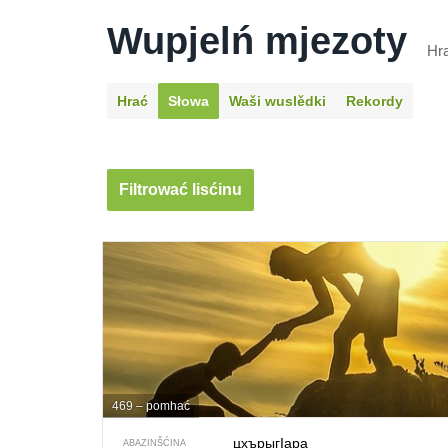
Wupjelń mjezoty
Hr
Hrać
Słowa
Waši wuslědki
Rekordy
Filtrować lisćinu
469 – pomhać
цхърыгIара
ABAZINŠĆINA