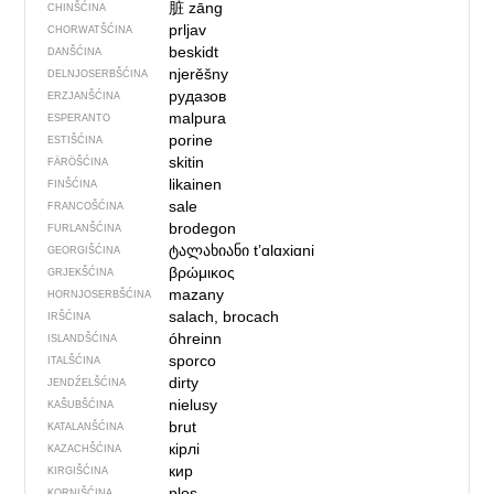
脏
zāng
CHINŠĆINA
prljav
CHORWATŠĆINA
beskidt
DANŠĆINA
njerěšny
DELNJOSERBŠĆINA
рудазов
ERZJANŠĆINA
malpura
ESPERANTO
porine
ESTIŠĆINA
skitin
FÄRÖŠĆINA
likainen
FINŠĆINA
sale
FRANCOŠĆINA
brodegon
FURLANŠĆINA
ტალახიანი
tʼɑlɑxiɑni
GEORGIŠĆINA
βρώμικος
GRJEKŠĆINA
mazany
HORNJOSERBŠĆINA
salach, brocach
IRŠĆINA
óhreinn
ISLANDŠĆINA
sporco
ITALŠĆINA
dirty
JENDŹELŠĆINA
nielusy
KAŠUBŠĆINA
brut
KATALANŠĆINA
кірлі
KAZACHŠĆINA
кир
KIRGIŠĆINA
plos
KORNIŠĆINA