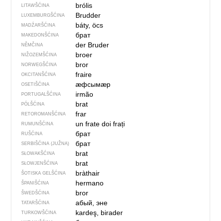
brólis
LITAWŠĆINA
Brudder
LUXEMBURGŠĆINA
báty, öcs
MADŹARŠĆINA
брат
MAKEDONŠĆINA
der Bruder
NĚMČINA
broer
NIŽOZEMŠĆINA
bror
NORWEGŠĆINA
fraire
OKCITANŠĆINA
ӕфсымӕр
OSETIŠĆINA
irmão
PORTUGALŠĆINA
brat
PÓLŠĆINA
frar
RETOROMANŠĆINA
un frate
doi frați
RUMUNŠĆINA
брат
RUŠĆINA
брат
SERBIŠĆINA (JUŽNA)
brat
SŁOWAKŠĆINA
brat
SŁOWJENŠĆINA
bràthair
ŠOTISKA GELŠĆINA
hermano
ŠPANIŠĆINA
bror
ŠWEDŠĆINA
абый, эне
TATARŠĆINA
kardeş, birader
TURKOWŠĆINA