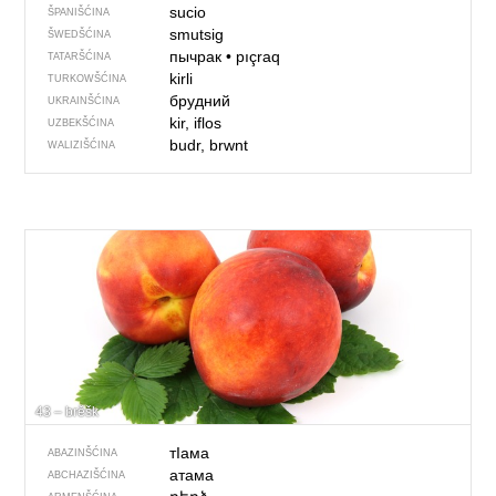
sucio
ŠPANIŠĆINA
smutsig
ŠWEDŠĆINA
пычрак
•
pıçraq
TATARŠĆINA
kirli
TURKOWŠĆINA
брудний
UKRAINŠĆINA
kir, iflos
UZBEKŠĆINA
budr, brwnt
WALIZIŠĆINA
43 – brěšk
тIама
ABAZINŠĆINA
атама
ABCHAZIŠĆINA