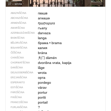
37 – wrota
гвашв
ABAZINŠĆINA
агәашә
ABCHAZIŠĆINA
դարպաս
ARMENŠĆINA
гъапу
AWARŠĆINA
darvaza
AZERBAJDŹANŠĆINA
langa
BASKIŠĆINA
брама
•
brama
BĚŁORUŠĆINA
капия
BOŁHARŠĆINA
brána
ČĚŠĆINA
大门
dàmén
CHINŠĆINA
dvorišna vrata, kapija
CHORWATŠĆINA
låge
DANŠĆINA
wrota
DELNJOSERBŠĆINA
орта
ERZJANŠĆINA
pordego
ESPERANTO
värav
ESTIŠĆINA
portur
FÄRÖŠĆINA
portti
FINŠĆINA
portail
FRANCOŠĆINA
?
FURLANŠĆINA