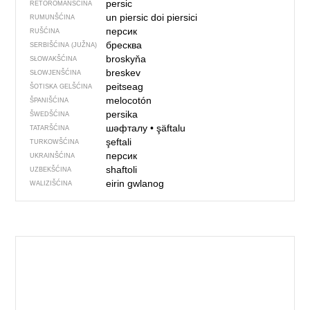
persic
RETOROMANŠĆINA
un piersic
doi piersici
RUMUNŠĆINA
персик
RUŠĆINA
бресква
SERBIŠĆINA (JUŽNA)
broskyňa
SŁOWAKŠĆINA
breskev
SŁOWJENŠĆINA
peitseag
ŠOTISKA GELŠĆINA
melocotón
ŠPANIŠĆINA
persika
ŠWEDŠĆINA
шәфталу
•
şäftalu
TATARŠĆINA
şeftali
TURKOWŠĆINA
персик
UKRAINŠĆINA
shaftoli
UZBEKŠĆINA
eirin gwlanog
WALIZIŠĆINA