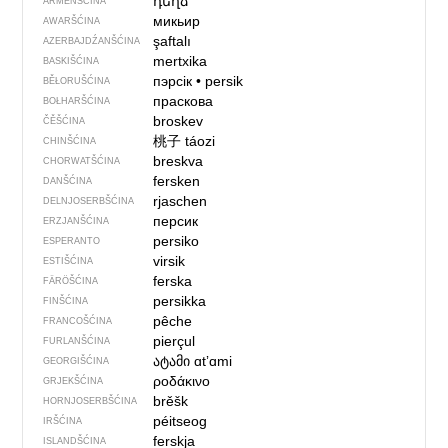
դեղձ
ARMENŠĆINA
микьир
AWARŠĆINA
şaftalı
AZERBAJDŹANŠĆINA
mertxika
BASKIŠĆINA
пэрсік
•
persik
BĚŁORUŠĆINA
праскова
BOŁHARŠĆINA
broskev
ČĚŠĆINA
桃子
táozi
CHINŠĆINA
breskva
CHORWATŠĆINA
fersken
DANŠĆINA
rjaschen
DELNJOSERBŠĆINA
персик
ERZJANŠĆINA
persiko
ESPERANTO
virsik
ESTIŠĆINA
ferska
FÄRÖŠĆINA
persikka
FINŠĆINA
pêche
FRANCOŠĆINA
pierçul
FURLANŠĆINA
ატამი
ɑtʼɑmi
GEORGIŠĆINA
ροδάκινο
GRJEKŠĆINA
brěšk
HORNJOSERBŠĆINA
péitseog
IRŠĆINA
ferskja
ISLANDŠĆINA