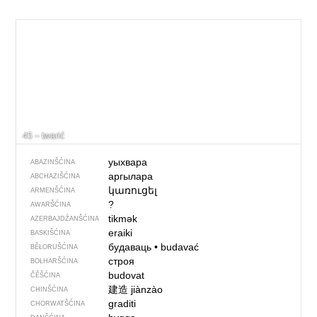
45 – twarić
уыхвара
ABAZINŠĆINA
аргылара
ABCHAZIŠĆINA
կառուցել
ARMENŠĆINA
?
AWARŠĆINA
tikmək
AZERBAJDŹANŠĆINA
eraiki
BASKIŠĆINA
будаваць
•
budavać
BĚŁORUŠĆINA
строя
BOŁHARŠĆINA
budovat
ČĚŠĆINA
建造
jiànzào
CHINŠĆINA
graditi
CHORWATŠĆINA