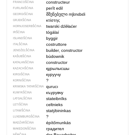
constructeur
FRANCOŠĆINA
perît edil
FURLANŠĆINA
მშენებელი
mʃɛnɛbɛli
GEORGIŠĆINA
κτίστης
GRJEKŠĆINA
twarski dźěłaćer
HORNJOSERBŠĆINA
tógálaí
IRŠĆINA
byggir
ISLANDŠĆINA
costruttore
ITALŠĆINA
builder, constructor
JENDŹELŠĆINA
bùdownik
KAŠUBŠĆINA
constructor
KATALANŠĆINA
құрылысшы
KAZACHŠĆINA
куруучу
KIRGIŠĆINA
?
KORNIŠĆINA
qurucı
KRIMSKA TATARŠĆINA
къурувчу
KUMYKŠĆINA
stateibnīks
LATGALŠĆINA
celtnieks
LETIŠĆINA
statýbininkas
LITAWŠĆINA
?
LUXEMBURGŠĆINA
építőmunkás
MADŹARŠĆINA
градител
MAKEDONŠĆINA
der Bauarbeiter
NĚMČINA