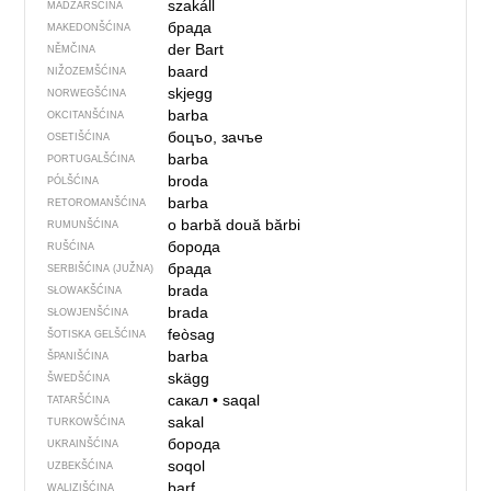
szakáll
MADŹARŠĆINA
брада
MAKEDONŠĆINA
der Bart
NĚMČINA
baard
NIŽOZEMŠĆINA
skjegg
NORWEGŠĆINA
barba
OKCITANŠĆINA
боцъо, зачъе
OSETIŠĆINA
barba
PORTUGALŠĆINA
broda
PÓLŠĆINA
barba
RETOROMANŠĆINA
o barbă
două bărbi
RUMUNŠĆINA
борода
RUŠĆINA
брада
SERBIŠĆINA (JUŽNA)
brada
SŁOWAKŠĆINA
brada
SŁOWJENŠĆINA
feòsag
ŠOTISKA GELŠĆINA
barba
ŠPANIŠĆINA
skägg
ŠWEDŠĆINA
сакал
•
saqal
TATARŠĆINA
sakal
TURKOWŠĆINA
борода
UKRAINŠĆINA
soqol
UZBEKŠĆINA
barf
WALIZIŠĆINA