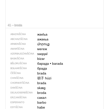
41 – broda
жакIьа
ABAZINŠĆINA
ажакьа
ABCHAZIŠĆINA
մորուք
ARMENŠĆINA
мегеж
AWARŠĆINA
saqqal
AZERBAJDŹANŠĆINA
bizar
BASKIŠĆINA
барада
•
barada
BĚŁORUŠĆINA
брада
BOŁHARŠĆINA
brada
ČĚŠĆINA
胡子
húzi
CHINŠĆINA
brada
CHORWATŠĆINA
skæg
DANŠĆINA
broda
DELNJOSERBŠĆINA
сакал
ERZJANŠĆINA
barbo
ESPERANTO
habe
ESTIŠĆINA