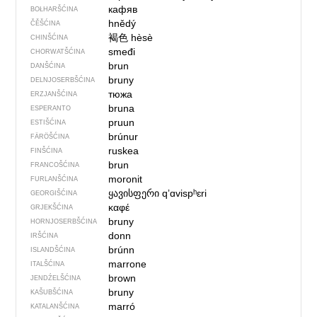
кафяв
BOŁHARŠĆINA
hnědý
ČĚŠĆINA
褐色
hèsè
CHINŠĆINA
smeđi
CHORWATŠĆINA
brun
DANŠĆINA
bruny
DELNJOSERBŠĆINA
тюжа
ERZJANŠĆINA
bruna
ESPERANTO
pruun
ESTIŠĆINA
brúnur
FÄRÖŠĆINA
ruskea
FINŠĆINA
brun
FRANCOŠĆINA
moronit
FURLANŠĆINA
ყავისფერი
qʼɑvispʰɛri
GEORGIŠĆINA
καφέ
GRJEKŠĆINA
bruny
HORNJOSERBŠĆINA
donn
IRŠĆINA
brúnn
ISLANDŠĆINA
marrone
ITALŠĆINA
brown
JENDŹELŠĆINA
bruny
KAŠUBŠĆINA
marró
KATALANŠĆINA