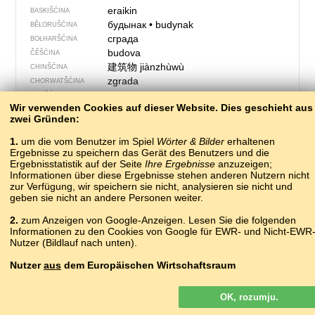
eraikin
BASKIŠĆINA
будынак
•
budynak
BĚŁORUŠĆINA
сграда
BOŁHARŠĆINA
budova
ČĚŠĆINA
建筑物
jiànzhùwù
CHINŠĆINA
zgrada
CHORWATŠĆINA
bygning
DANŠĆINA
Wir verwenden Cookies auf dieser Website. Dies geschieht aus
twarjenje
DELNJOSERBŠĆINA
zwei Gründen:
кудо
ERZJANŠĆINA
konstruaĵo
ESPERANTO
1.
um die vom Benutzer im Spiel
Wörter & Bilder
erhaltenen
hoone
Ergebnisse zu speichern das Gerät des Benutzers und die
ESTIŠĆINA
Ergebnisstatistik auf der Seite
Ihre Ergebnisse
anzuzeigen;
bygningur
FÄRÖŠĆINA
Informationen über diese Ergebnisse stehen anderen Nutzern nicht
rakennus
FINŠĆINA
zur Verfügung, wir speichern sie nicht, analysieren sie nicht und
bâtiment
FRANCOŠĆINA
geben sie nicht an andere Personen weiter.
edifici
FURLANŠĆINA
2.
zum Anzeigen von Google-Anzeigen. Lesen Sie die folgenden
შენობა
ʃɛnɔbɑ
GEORGIŠĆINA
Informationen zu den Cookies von Google für EWR- und Nicht-EWR
κτίριο
GRJEKŠĆINA
Nutzer (Bildlauf nach unten).
twarjenje
HORNJOSERBŠĆINA
foirgneamh
Nutzer
aus
dem Europäischen Wirtschaftsraum
IRŠĆINA
bygging
ISLANDŠĆINA
Google-Anzeigen, die auf unserer Website für Nutzer aus dem EWR
edificio
ITALŠĆINA
OK, rozumju.
geschaltet werden, sind
nicht
personalisiert. Obwohl diese Anzeigen
building
JENDŹELŠĆINA
keine Cookies für die Personalisierung von Anzeigen verwenden,