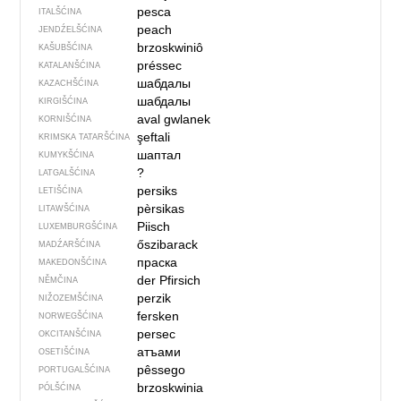
pesca
ITALŠĆINA
peach
JENDŹELŠĆINA
brzoskwiniô
KAŠUBŠĆINA
préssec
KATALANŠĆINA
шабдалы
KAZACHŠĆINA
шабдалы
KIRGIŠĆINA
aval gwlanek
KORNIŠĆINA
şeftali
KRIMSKA TATARŠĆINA
шаптал
KUMYKŠĆINA
?
LATGALŠĆINA
persiks
LETIŠĆINA
pèrsikas
LITAWŠĆINA
Piisch
LUXEMBURGŠĆINA
őszibarack
MADŹARŠĆINA
праска
MAKEDONŠĆINA
der Pfirsich
NĚMČINA
perzik
NIŽOZEMŠĆINA
fersken
NORWEGŠĆINA
persec
OKCITANŠĆINA
атъами
OSETIŠĆINA
pêssego
PORTUGALŠĆINA
brzoskwinia
PÓLŠĆINA