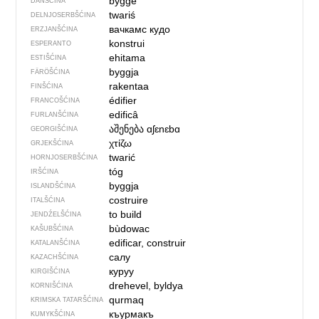
bygge
DANŠĆINA
twariś
DELNJOSERBŠĆINA
вачкамс кудо
ERZJANŠĆINA
konstrui
ESPERANTO
ehitama
ESTIŠĆINA
byggja
FÄRÖŠĆINA
rakentaa
FINŠĆINA
édifier
FRANCOŠĆINA
edificâ
FURLANŠĆINA
აშენება
ɑʃɛnɛbɑ
GEORGIŠĆINA
χτίζω
GRJEKŠĆINA
twarić
HORNJOSERBŠĆINA
tóg
IRŠĆINA
byggja
ISLANDŠĆINA
costruire
ITALŠĆINA
to build
JENDŹELŠĆINA
bùdowac
KAŠUBŠĆINA
edificar, construir
KATALANŠĆINA
салу
KAZACHŠĆINA
куруу
KIRGIŠĆINA
drehevel, byldya
KORNIŠĆINA
qurmaq
KRIMSKA TATARŠĆINA
къурмакъ
KUMYKŠĆINA