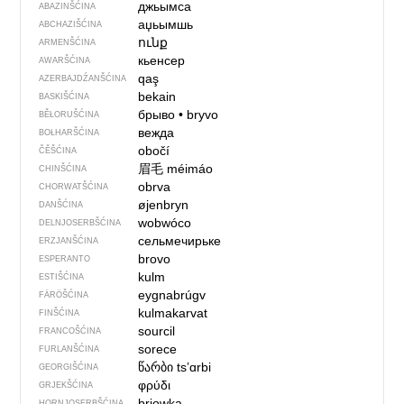
джьымса
ABAZINŠĆINA
аџьымшь
ABCHAZIŠĆINA
ունք
ARMENŠĆINA
кьенсер
AWARŠĆINA
qaş
AZERBAJDŹANŠĆINA
bekain
BASKIŠĆINA
брыво
•
bryvo
BĚŁORUŠĆINA
вежда
BOŁHARŠĆINA
obočí
ČĚŠĆINA
眉毛
méimáo
CHINŠĆINA
obrva
CHORWATŠĆINA
øjenbryn
DANŠĆINA
wobwóco
DELNJOSERBŠĆINA
сельмечирьке
ERZJANŠĆINA
brovo
ESPERANTO
kulm
ESTIŠĆINA
eygnabrúgv
FÄRÖŠĆINA
kulmakarvat
FINŠĆINA
sourcil
FRANCOŠĆINA
sorece
FURLANŠĆINA
წარბი
tsʼɑrbi
GEORGIŠĆINA
φρύδι
GRJEKŠĆINA
brjowka
HORNJOSERBŠĆINA