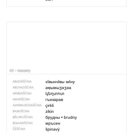
42 – mazany
хIвынчIвы зкIну
ABAZINŠĆINA
аҿымыӡәӡәа
ABCHAZIŠĆINA
կեղտոտ
ARMENŠĆINA
гъизарав
AWARŠĆINA
çirkli
AZERBAJDŹANŠĆINA
zikin
BASKIŠĆINA
брудны
•
brudny
BĚŁORUŠĆINA
мръсен
BOŁHARŠĆINA
špinavý
ČĚŠĆINA