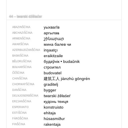
44 – twarski dźěłaćer
уыхвагIв
ABAZINŠĆINA
аргылаҩ
ABCHAZIŠĆINA
շինարար
ARMENŠĆINA
мина балев чи
AWARŠĆINA
inşaatçı
AZERBAJDŹANŠĆINA
eraikitzaile
BASKIŠĆINA
будаўнік
•
budaŭnik
BĚŁORUŠĆINA
строител
BOŁHARŠĆINA
budovatel
ČĚŠĆINA
建筑工人
jiànzhù gōngrén
CHINŠĆINA
graditelj
CHORWATŠĆINA
bygger
DANŠĆINA
twarski źěłaśeŕ
DELNJOSERBŠĆINA
кудонь теиця
ERZJANŠĆINA
konstruisto
ESPERANTO
ehitaja
ESTIŠĆINA
húsasmiður
FÄRÖŠĆINA
rakentaja
FINŠĆINA