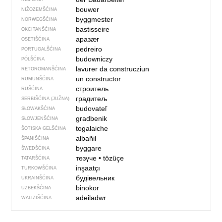
bouwer
NIŽOZEMŠĆINA
byggmester
NORWEGŠĆINA
bastisseire
OKCITANŠĆINA
аразӕг
OSETIŠĆINA
pedreiro
PORTUGALŠĆINA
budowniczy
PÓLŠĆINA
lavurer da construcziun
RETOROMANŠĆINA
un constructor
RUMUNŠĆINA
строитель
RUŠĆINA
градитељ
SERBIŠĆINA (JUŽNA)
budovateľ
SŁOWAKŠĆINA
gradbenik
SŁOWJENŠĆINA
togalaiche
ŠOTISKA GELŠĆINA
albañil
ŠPANIŠĆINA
byggare
ŠWEDŠĆINA
төзүче
•
tözüçe
TATARŠĆINA
inşaatçı
TURKOWŠĆINA
будівельник
UKRAINŠĆINA
binokor
UZBEKŠĆINA
adeiladwr
WALIZIŠĆINA