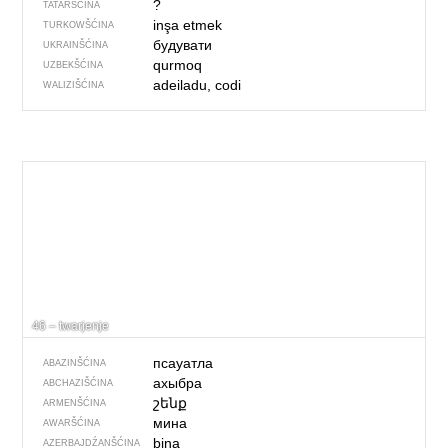
?
TATARŠĆINA
inşa etmek
TURKOWŠĆINA
будувати
UKRAINŠĆINA
qurmoq
UZBEKŠĆINA
adeiladu, codi
WALIZIŠĆINA
46 – twarjenje
псауатла
ABAZINŠĆINA
ахыбра
ABCHAZIŠĆINA
շենք
ARMENŠĆINA
мина
AWARŠĆINA
bina
AZERBAJDŹANŠĆINA