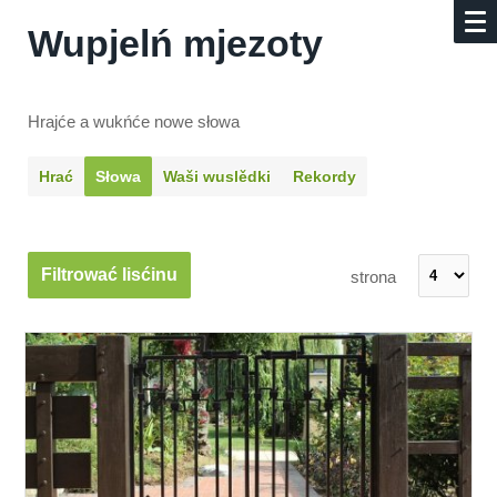
Wupjelń mjezoty
Hrajće a wukńće nowe słowa
Hrać
Słowa
Waši wuslědki
Rekordy
Filtrować lisćinu
strona