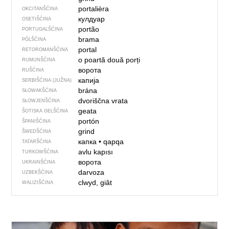
portalièra
OKCITANŠĆINA
кулдуар
OSETIŠĆINA
portão
PORTUGALŠĆINA
brama
PÓLŠĆINA
portal
RETOROMANŠĆINA
o poartă
două porți
RUMUNŠĆINA
ворота
RUŠĆINA
капија
SERBIŠĆINA (JUŽNA)
brána
SŁOWAKŠĆINA
dvoriščna vrata
SŁOWJENŠĆINA
geata
ŠOTISKA GELŠĆINA
portón
ŠPANIŠĆINA
grind
ŠWEDŠĆINA
капка
•
qapqa
TATARŠĆINA
avlu kapısı
TURKOWŠĆINA
ворота
UKRAINŠĆINA
darvoza
UZBEKŠĆINA
clwyd, giât
WALIZIŠĆINA