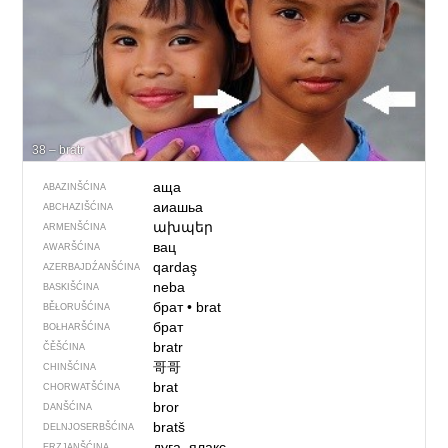
38 – bratr
аща
ABAZINŠĆINA
аиашьа
ABCHAZIŠĆINA
ախպեր
ARMENŠĆINA
вац
AWARŠĆINA
qardaş
AZERBAJDŹANŠĆINA
neba
BASKIŠĆINA
брат
•
brat
BĚŁORUŠĆINA
брат
BOŁHARŠĆINA
bratr
ČĚŠĆINA
哥哥
CHINŠĆINA
brat
CHORWATŠĆINA
bror
DANŠĆINA
bratš
DELNJOSERBŠĆINA
дуга, ялакс
ERZJANŠĆINA