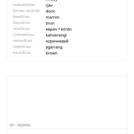
rjav
SŁOWJENŠĆINA
donn
ŠOTISKA GELŠĆINA
marrón
ŠPANIŠĆINA
brun
ŠWEDŠĆINA
көрән
•
körän
TATARŠĆINA
kahverengi
TURKOWŠĆINA
коричневий
UKRAINŠĆINA
jigarrang
UZBEKŠĆINA
brown
WALIZIŠĆINA
40 – brjowka