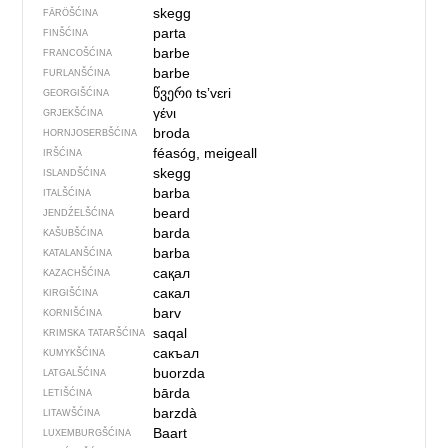
skegg
FÄRÖŠĆINA
parta
FINŠĆINA
barbe
FRANCOŠĆINA
barbe
FURLANŠĆINA
წვერი
tsʼvɛri
GEORGIŠĆINA
γένι
GRJEKŠĆINA
broda
HORNJOSERBŠĆINA
féasóg, meigeall
IRŠĆINA
skegg
ISLANDŠĆINA
barba
ITALŠĆINA
beard
JENDŹELŠĆINA
barda
KAŠUBŠĆINA
barba
KATALANŠĆINA
сақал
KAZACHŠĆINA
сакал
KIRGIŠĆINA
barv
KORNIŠĆINA
saqal
KRIMSKA TATARŠĆINA
сакъал
KUMYKŠĆINA
buorzda
LATGALŠĆINA
bārda
LETIŠĆINA
barzdà
LITAWŠĆINA
Baart
LUXEMBURGŠĆINA