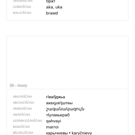
брат
UKRAINŠĆINA
aka, uka
UZBEKŠĆINA
brawd
WALIZIŠĆINA
39 – bruny
гIвабджьа
ABAZINŠĆINA
акаҳуаԥштəы
ABCHAZIŠĆINA
շագանակագույն
ARMENŠĆINA
тIулакьераб
AWARŠĆINA
qəhvəyi
AZERBAJDŹANŠĆINA
marroi
BASKIŠĆINA
карычневы
•
karyčnievy
BĚŁORUŠĆINA