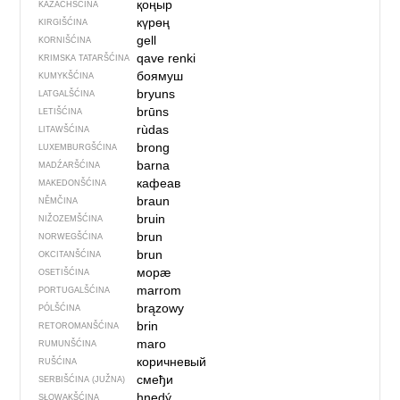
қоңыр
KAZACHŠĆINA
күрөң
KIRGIŠĆINA
gell
KORNIŠĆINA
qave renki
KRIMSKA TATARŠĆINA
боямуш
KUMYKŠĆINA
bryuns
LATGALŠĆINA
brūns
LETIŠĆINA
rùdas
LITAWŠĆINA
brong
LUXEMBURGŠĆINA
barna
MADŹARŠĆINA
кафеав
MAKEDONŠĆINA
braun
NĚMČINA
bruin
NIŽOZEMŠĆINA
brun
NORWEGŠĆINA
brun
OKCITANŠĆINA
морӕ
OSETIŠĆINA
marrom
PORTUGALŠĆINA
brązowy
PÓLŠĆINA
brin
RETOROMANŠĆINA
maro
RUMUNŠĆINA
коричневый
RUŠĆINA
смеђи
SERBIŠĆINA (JUŽNA)
hnedý
SŁOWAKŠĆINA