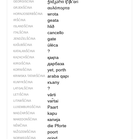
ჭიშკარი
tʃʼiʃkʼɑri
GEORGIŠĆINA
αυλόπορτα
GRJEKŠĆINA
wrota
HORNJOSERBŠĆINA
geata
IRŠĆINA
hlið
ISLANDŠĆINA
cancello
ITALŠĆINA
gate
JENDŹELŠĆINA
ùlëca
KAŠUBŠĆINA
?
KATALANŠĆINA
қақпа
KAZACHŠĆINA
дарбаза
KIRGIŠĆINA
yet, porth
KORNIŠĆINA
araba qapı
KRIMSKA TATARŠĆINA
къапу
KUMYKŠĆINA
?
LATGALŠĆINA
vārti
LETIŠĆINA
var̃tai
LITAWŠĆINA
Paart
LUXEMBURGŠĆINA
kapu
MADŹARŠĆINA
капија
MAKEDONŠĆINA
die Pforte
NĚMČINA
poort
NIŽOZEMŠĆINA
grind
NORWEGŠĆINA