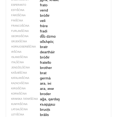
frato
ESPERANTO
vend
ESTIŠĆINA
bróðir
FÄRÖŠĆINA
veli
FINŠĆINA
frère
FRANCOŠĆINA
fradi
FURLANŠĆINA
ძმა
dzmɑ
GEORGIŠĆINA
αδελφός
GRJEKŠĆINA
bratr
HORNJOSERBŠĆINA
deartháir
IRŠĆINA
bróðir
ISLANDŠĆINA
fratello
ITALŠĆINA
brother
JENDŹELŠĆINA
brat
KAŠUBŠĆINA
germà
KATALANŠĆINA
аға, іні
KAZACHŠĆINA
ага, ини
KIRGIŠĆINA
broder
KORNIŠĆINA
ağa, qardaş
KRIMSKA TATARŠĆINA
къардаш
KUMYKŠĆINA
bruoļs
LATGALŠĆINA
brālis
LETIŠĆINA