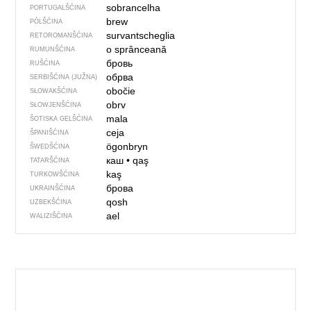
sobrancelha
PORTUGALŠĆINA
brew
PÓLŠĆINA
survantscheglia
RETOROMANŠĆINA
o sprânceană
RUMUNŠĆINA
бровь
RUŠĆINA
обрва
SERBIŠĆINA (JUŽNA)
obočie
SŁOWAKŠĆINA
obrv
SŁOWJENŠĆINA
mala
ŠOTISKA GELŠĆINA
ceja
ŠPANIŠĆINA
ögonbryn
ŠWEDŠĆINA
каш
•
qaş
TATARŠĆINA
kaş
TURKOWŠĆINA
брова
UKRAINŠĆINA
qosh
UZBEKŠĆINA
ael
WALIZIŠĆINA