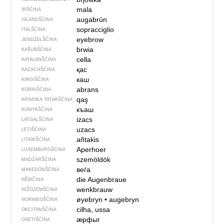
mala
IRŠĆINA
augabrún
ISLANDŠĆINA
sopracciglio
ITALŠĆINA
eyebrow
JENDŹELŠĆINA
brwia
KAŠUBŠĆINA
cella
KATALANŠĆINA
қас
KAZACHŠĆINA
каш
KIRGIŠĆINA
abrans
KORNIŠĆINA
qaş
KRIMSKA TATARŠĆINA
къаш
KUMYKŠĆINA
izacs
LATGALŠĆINA
uzacs
LETIŠĆINA
añtakis
LITAWŠĆINA
Aperhoer
LUXEMBURGŠĆINA
szemöldök
MADŹARŠĆINA
веѓа
MAKEDONŠĆINA
die Augenbraue
NĚMČINA
wenkbrauw
NIŽOZEMŠĆINA
øyebryn
•
augebryn
NORWEGŠĆINA
cilha, ussa
OKCITANŠĆINA
ӕрфыг
OSETIŠĆINA