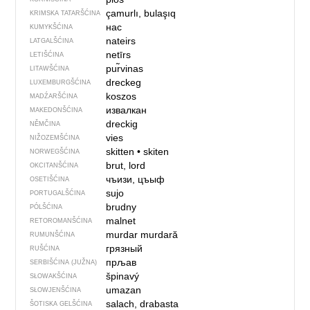
çamurlı, bulaşıq
KRIMSKA TATARŠĆINA
нас
KUMYKŠĆINA
nateirs
LATGALŠĆINA
netīrs
LETIŠĆINA
pur̃vinas
LITAWŠĆINA
dreckeg
LUXEMBURGŠĆINA
koszos
MADŹARŠĆINA
извалкан
MAKEDONŠĆINA
dreckig
NĚMČINA
vies
NIŽOZEMŠĆINA
skitten
•
skiten
NORWEGŠĆINA
brut, lord
OKCITANŠĆINA
чъизи, цъыф
OSETIŠĆINA
sujo
PORTUGALŠĆINA
brudny
PÓLŠĆINA
malnet
RETOROMANŠĆINA
murdar
murdară
RUMUNŠĆINA
грязный
RUŠĆINA
прљав
SERBIŠĆINA (JUŽNA)
špinavý
SŁOWAKŠĆINA
umazan
SŁOWJENŠĆINA
salach, drabasta
ŠOTISKA GELŠĆINA