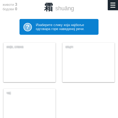
3
霜
животи
shuāng
0
бодови
Изаберите слику која најбоље
?
одговара горе наведеној речи.
инје, слана
кључ
чај