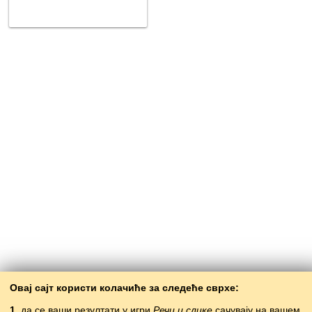
Овај сајт користи колачиће за следеће сврхе:
1.
да се ваши резултати у игри
Речи и слике
сачувају на вашем