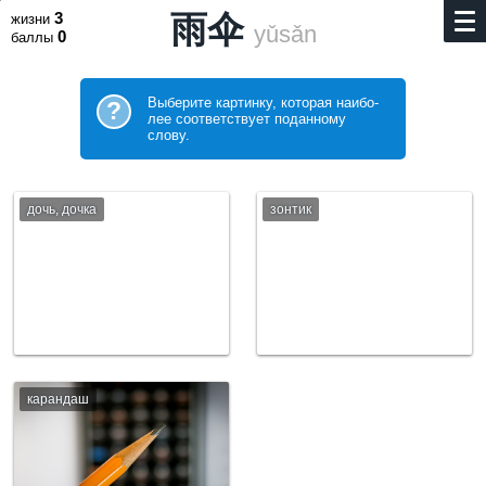
3
雨伞
жизни
yǔsǎn
0
баллы
Выберите картинку, которая наибо­
?
лее соответствует поданному
слову.
дочь, дочка
зонтик
карандаш