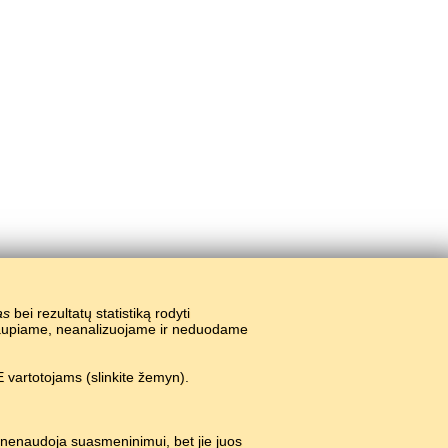
as
bei rezultatų statistiką rodyti
nekaupiame, neanalizuojame ir neduodame
 vartotojams (slinkite žemyn).
 nenaudoja suasmeninimui, bet jie juos