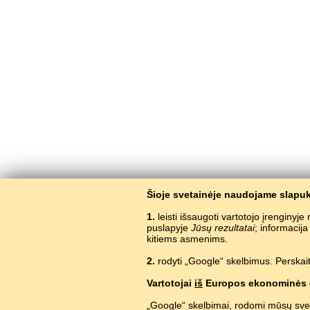
Šioje svetainėje naudojame slapuk
1.
leisti išsaugoti vartotojo įrenginyj
puslapyje
Jūsų rezultatai
; informacij
kitiems asmenims.
2.
rodyti „Google“ skelbimus. Perskait
Vartotojai
iš
Europos ekonominės 
„Google“ skelbimai, rodomi mūsų sve