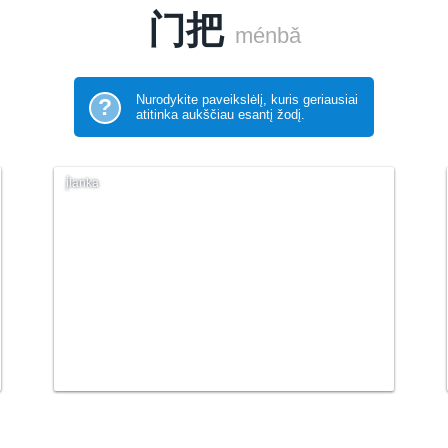
门把
ménbǎ
Nurodykite paveikslėlį, kuris geriausiai
?
atitinka aukščiau esantį žodį.
į́lanka