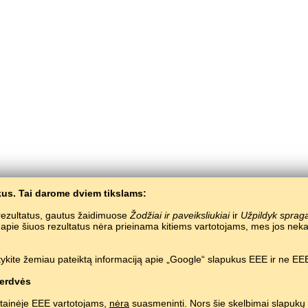
us. Tai darome dviem tikslams:
e rezultatus, gautus žaidimuose
Žodžiai ir paveiksliukiai
ir
Užpildyk sprag
a apie šiuos rezultatus nėra prieinama kitiems vartotojams, mes jos 
ykite žemiau pateiktą informaciją apie „Google“ slapukus EEE ir ne EEE
BaltoSlav
/
Žodžiai ir paveiksliukai
/
Kinų kalba paveiksliukuose
Nemokamas kinų kalbos mokymas.
Žaisti ir mokytis kinų žodžių.
#
Copyright © 2015–2025 BALTOSLAV.
Visos teisės saugomos.
erdvės
tainėje EEE vartotojams,
nėra
suasmeninti. Nors šie skelbimai slapukų