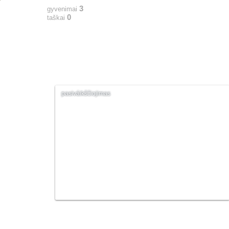
3
gyvenimai
0
taškai
pasiváikščiojimas