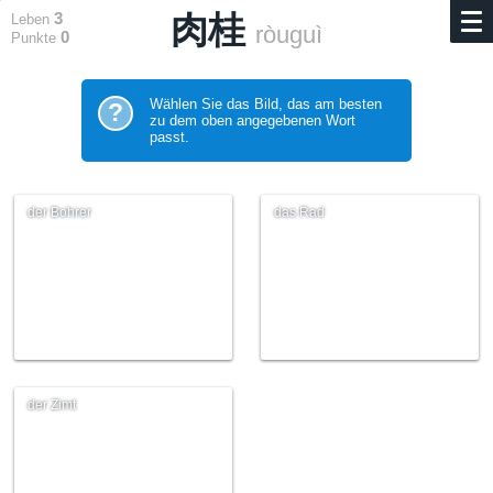
3
肉桂
Leben
ròuguì
0
Punkte
Wählen Sie das Bild, das am besten
?
zu dem oben angegebenen Wort
passt.
der Bohrer
das Rad
der Zimt