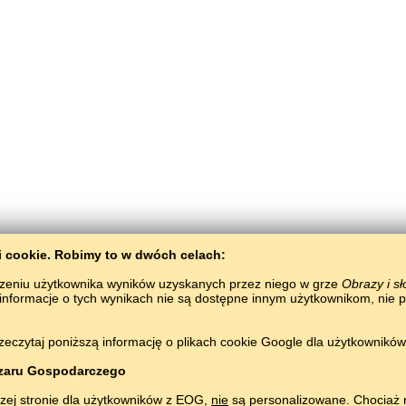
ki сookie. Robimy to w dwóch celach:
zeniu użytkownika wyników uzyskanych przez niego w grze
Obrazy i s
 informacje o tych wynikach nie są dostępne innym użytkownikom, nie 
BaltoSlav
/
Obrazy i słowa
/
Język jidysz w obrazkach
zeczytaj poniższą informację o plikach cookie Google dla użytkownikó
Nauka języka jidyszego za darmo.
Graj i ucz się jidyszch słówek online.
#
Copyright © 2015–2025 BALTOSLAV.
Wszelkie prawa zastrzeżone.
zaru Gospodarczego
zej stronie dla użytkowników z EOG,
nie
są personalizowane. Chociaż r