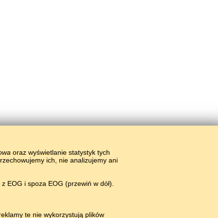
łowa
oraz wyświetlanie statystyk tych
przechowujemy ich, nie analizujemy ani
w z EOG i spoza EOG (przewiń w dół).
eklamy te nie wykorzystują plików