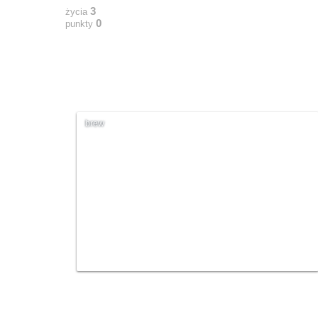
3
życia
0
punkty
brew