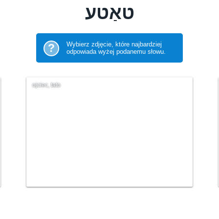
Wybierz zdjęcie, które najbardziej
?
odpowiada wyżej podanemu słowu.
ojciec, tato