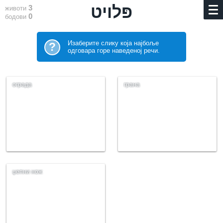
3
животи
0
бодови
Изаберите слику која најбоље
?
одговара горе наведеној речи.
ограда
грана
џепни нож