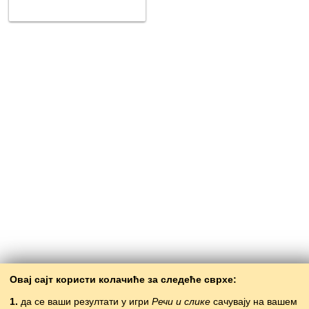
Овај сајт користи колачиће за следеће сврхе:
1.
да се ваши резултати у игри
Речи и слике
сачувају на вашем