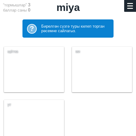
miya
3
“тормышлар”
0
баллар саны
Бирелгән сүзгә туры килеп торган
?
рәсемне сайлагыз.
щётка
ми
ут