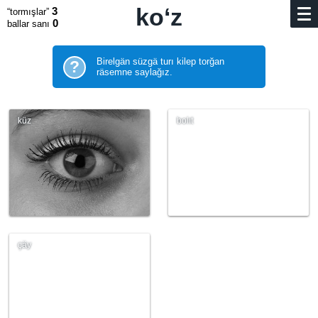
koʻz
3
“tormışlar”
0
ballar sanı
Birelgän süzgä turı kilep torğan
?
räsemne saylağız.
küz
bolıt
çäy