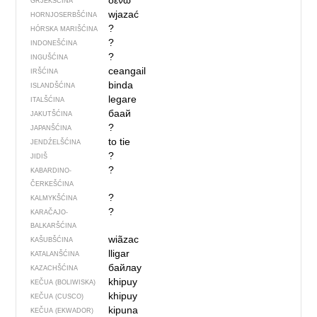
δένω
GRJEKŠĆINA
wjazać
HORNJOSERBŠĆINA
?
HÓRSKA MARIŠĆINA
?
INDONEŠĆINA
?
INGUŠĆINA
ceangail
IRŠĆINA
binda
ISLANDŠĆINA
legare
ITALŠĆINA
баай
JAKUTŠĆINA
?
JAPANŠĆINA
to tie
JENDŹELŠĆINA
?
JIDIŠ
?
KABARDINO-
ČERKEŠĆINA
?
KALMYKŠĆINA
?
KARAČAJO-
BALKARŠĆINA
wiãzac
KAŠUBŠĆINA
lligar
KATALANŠĆINA
байлау
KAZACHŠĆINA
khipuy
KEČUA (BOLIWISKA)
khipuy
KEČUA (CUSCO)
kipuna
KEČUA (EKWADOR)