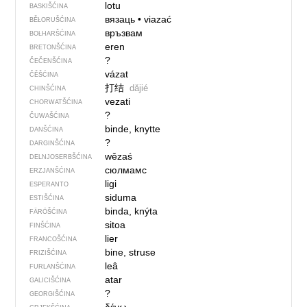
lotu
BASKIŠĆINA
вязаць
•
viazać
BĚŁORUŠĆINA
връзвам
BOŁHARŠĆINA
eren
BRETONŠĆINA
?
ČEČENŠĆINA
vázat
ČĚŠĆINA
打结
dǎjié
CHINŠĆINA
vezati
CHORWATŠĆINA
?
ČUWAŠĆINA
binde, knytte
DANŠĆINA
?
DARGINŠĆINA
wězaś
DELNJOSERBŠĆINA
сюлмамс
ERZJANŠĆINA
ligi
ESPERANTO
siduma
ESTIŠĆINA
binda, knýta
FÄRÖŠĆINA
sitoa
FINŠĆINA
lier
FRANCOŠĆINA
bine, struse
FRIZIŠĆINA
leâ
FURLANŠĆINA
atar
GALICIŠĆINA
?
GEORGIŠĆINA