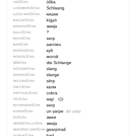
ūška
LIWIŠĆINA
Schlaang
LUXEMBURGŠĆINA
кишке
ŁUČNA MARIŠĆINA
kígyó
MADŹARŠĆINA
змија
MAKEDONŠĆINA
?
MALAJŠĆINA
serp
MALTAŠĆINA
aarnieu
MANŠĆINA
куй
MOKŠANŠĆINA
могой
MONGOLŠĆINA
die Schlange
NĚMČINA
slang
NIŽOZEMŠĆINA
slange
NORWEGŠĆINA
sèrp
OKCITANŠĆINA
калм
OSETIŠĆINA
cobra
PORTUGALŠĆINA
wąż
PÓLŠĆINA
serp
RETOROMANŠĆINA
un șarpe
doi șerpi
RUMUNŠĆINA
змея
RUŠĆINA
змија
SERBIŠĆINA (JUŽNA)
gearpmaš
SEWJERNA SAMIŠĆINA
had
SŁOWAKŠĆINA