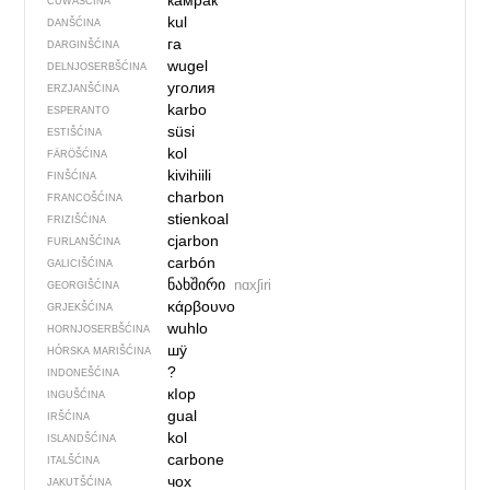
кӑмрӑк
ČUWAŠĆINA
kul
DANŠĆINA
га
DARGINŠĆINA
wugel
DELNJOSERBŠĆINA
уголия
ERZJANŠĆINA
karbo
ESPERANTO
süsi
ESTIŠĆINA
kol
FÄRÖŠĆINA
kivihiili
FINŠĆINA
charbon
FRANCOŠĆINA
stienkoal
FRIZIŠĆINA
cjarbon
FURLANŠĆINA
carbón
GALICIŠĆINA
ნახშირი
nɑxʃiri
GEORGIŠĆINA
κάρβουνο
GRJEKŠĆINA
wuhlo
HORNJOSERBŠĆINA
шӱ
HÓRSKA MARIŠĆINA
?
INDONEŠĆINA
кIор
INGUŠĆINA
gual
IRŠĆINA
kol
ISLANDŠĆINA
carbone
ITALŠĆINA
чох
JAKUTŠĆINA