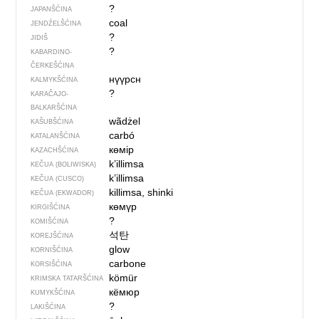
?
JAPANŠĆINA
coal
JENDŹELŠĆINA
?
JIDIŠ
?
KABARDINO-
ČERKEŠĆINA
нүүрсн
KALMYKŠĆINA
?
KARAČAJO-
BALKARŠĆINA
wãdżel
KAŠUBŠĆINA
carbó
KATALANŠĆINA
көмір
KAZACHŠĆINA
k’illimsa
KEČUA (BOLIWISKA)
k’illimsa
KEČUA (CUSCO)
killimsa, shinki
KEČUA (EKWADOR)
көмүр
KIRGIŠĆINA
?
KOMIŠĆINA
석탄
KOREJŠĆINA
glow
KORNIŠĆINA
carbone
KORSIŠĆINA
kömür
KRIMSKA TATARŠĆINA
кёмюр
KUMYKŠĆINA
?
LAKIŠĆINA