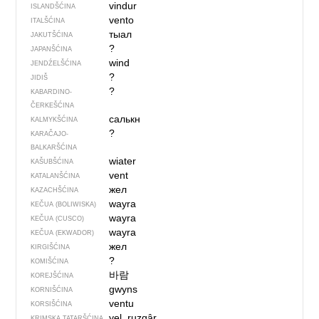
vindur
ISLANDŠĆINA
vento
ITALŠĆINA
тыал
JAKUTŠĆINA
?
JAPANŠĆINA
wind
JENDŹELŠĆINA
?
JIDIŠ
?
KABARDINO-
ČERKEŠĆINA
салькн
KALMYKŠĆINA
?
KARAČAJO-
BALKARŠĆINA
wiater
KAŠUBŠĆINA
vent
KATALANŠĆINA
жел
KAZACHŠĆINA
wayra
KEČUA (BOLIWISKA)
wayra
KEČUA (CUSCO)
wayra
KEČUA (EKWADOR)
жел
KIRGIŠĆINA
?
KOMIŠĆINA
바람
KOREJŠĆINA
gwyns
KORNIŠĆINA
ventu
KORSIŠĆINA
yel, ruzgâr
KRIMSKA TATARŠĆINA