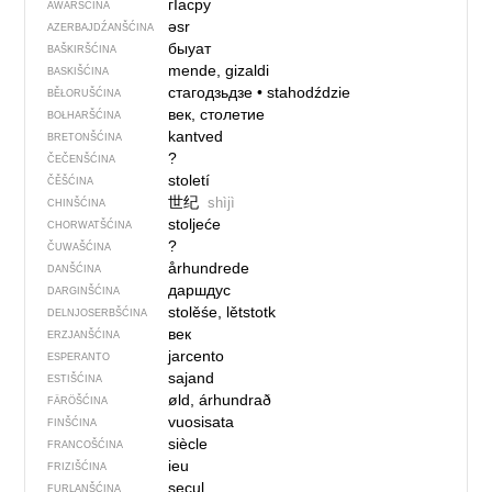
гIасру
AWARŠĆINA
əsr
AZERBAJDŹANŠĆINA
быуат
BAŠKIRŠĆINA
mende, gizaldi
BASKIŠĆINA
стагодзьдзе
•
stahodździe
BĚŁORUŠĆINA
век, столетие
BOŁHARŠĆINA
kantved
BRETONŠĆINA
?
ČEČENŠĆINA
století
ČĚŠĆINA
世纪
shìjì
CHINŠĆINA
stoljeće
CHORWATŠĆINA
?
ČUWAŠĆINA
århundrede
DANŠĆINA
даршдус
DARGINŠĆINA
stolěśe, lětstotk
DELNJOSERBŠĆINA
век
ERZJANŠĆINA
jarcento
ESPERANTO
sajand
ESTIŠĆINA
øld, árhundrað
FÄRÖŠĆINA
vuosisata
FINŠĆINA
siècle
FRANCOŠĆINA
ieu
FRIZIŠĆINA
secul
FURLANŠĆINA