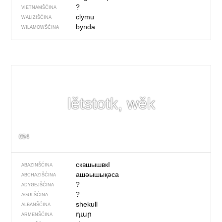
?
VIETNAMŠĆINA
clymu
WALIZIŠĆINA
bynda
WILAMOWŠĆINA
lětstotk, wěk
654
сквшышвкI
ABAZINŠĆINA
ашәышықәса
ABCHAZIŠĆINA
?
ADYGEJŠĆINA
?
AGULŠĆINA
shekull
ALBANŠĆINA
դար
ARMENŠĆINA