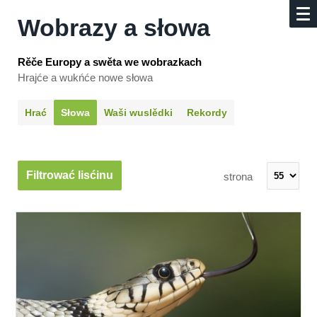
Wobrazy a słowa
Rěče Europy a swěta we wobrazkach
Hrajće a wukńće nowe słowa
Hrać
Słowa
Waši wuslědki
Rekordy
Filtrować lisćinu
strona