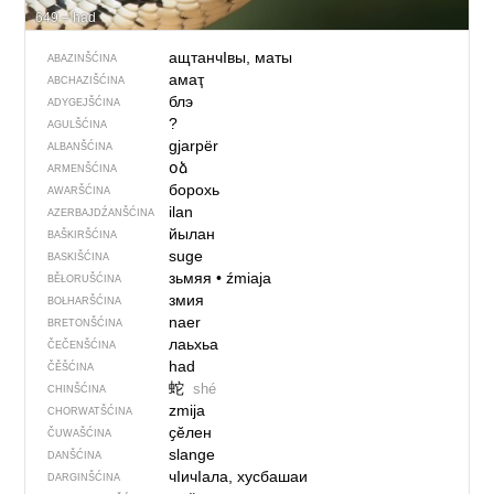
649 – had
ащтанчIвы, маты
ABAZINŠĆINA
амаҭ
ABCHAZIŠĆINA
блэ
ADYGEJŠĆINA
?
AGULŠĆINA
gjarpër
ALBANŠĆINA
օձ
ARMENŠĆINA
борохь
AWARŠĆINA
ilan
AZERBAJDŹANŠĆINA
йылан
BAŠKIRŠĆINA
suge
BASKIŠĆINA
зьмяя
•
źmiaja
BĚŁORUŠĆINA
змия
BOŁHARŠĆINA
naer
BRETONŠĆINA
лаьхьа
ČEČENŠĆINA
had
ČĚŠĆINA
蛇
shé
CHINŠĆINA
zmija
CHORWATŠĆINA
ҫӗлен
ČUWAŠĆINA
slange
DANŠĆINA
чIичIала, хусбашаи
DARGINŠĆINA