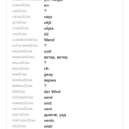
ел
KUMYKŠĆINA
?
LAKIŠĆINA
viejs
LATGALŠĆINA
vējš
LETIŠĆINA
vė́jas
LITAWŠĆINA
tūļ
LIWIŠĆINA
Wand
LUXEMBURGŠĆINA
?
ŁUČNA MARIŠĆINA
szél
MADŹARŠĆINA
ветар, ветер
MAKEDONŠĆINA
?
MALAJŠĆINA
riħ
MALTAŠĆINA
geay
MANŠĆINA
варма
MOKŠANŠĆINA
?
MONGOLŠĆINA
der Wind
NĚMČINA
wind
NIŽOZEMŠĆINA
vind
NORWEGŠĆINA
vent
OKCITANŠĆINA
дымгӕ, уад
OSETIŠĆINA
vento
PORTUGALŠĆINA
wiatr
PÓLŠĆINA