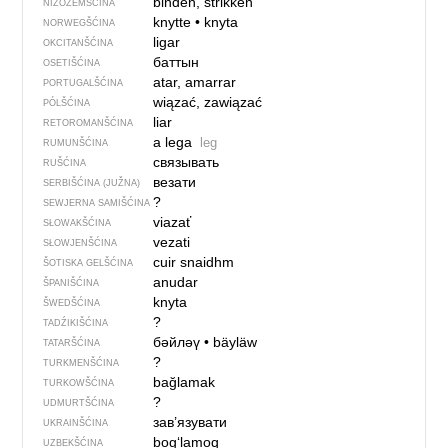
binden, strikken
NIŽOZEMŠĆINA
knytte
•
knyta
NORWEGŠĆINA
ligar
OKCITANŠĆINA
баттын
OSETIŠĆINA
atar, amarrar
PORTUGALŠĆINA
wiązać, zawiązać
PÓLŠĆINA
liar
RETOROMANŠĆINA
a lega
leg
RUMUNŠĆINA
связывать
RUŠĆINA
везати
SERBIŠĆINA (JUŽNA)
?
SEWJERNA SAMIŠĆINA
viazať
SŁOWAKŠĆINA
vezati
SŁOWJENŠĆINA
cuir snaidhm
ŠOTISKA GELŠĆINA
anudar
ŠPANIŠĆINA
knyta
ŠWEDŠĆINA
?
TADŹIKIŠĆINA
бәйләү
•
bäyläw
TATARŠĆINA
?
TURKMENŠĆINA
bağlamak
TURKOWŠĆINA
?
UDMURTŠĆINA
зав’язувати
UKRAINŠĆINA
bog‘lamoq
UZBEKŠĆINA