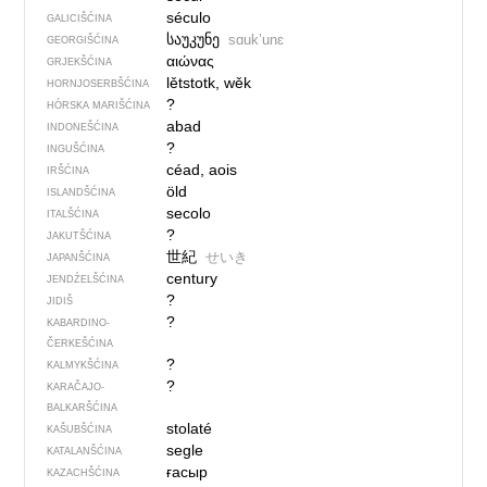
século
GALICIŠĆINA
საუკუნე
sɑukʼunɛ
GEORGIŠĆINA
αιώνας
GRJEKŠĆINA
lětstotk, wěk
HORNJOSERBŠĆINA
?
HÓRSKA MARIŠĆINA
abad
INDONEŠĆINA
?
INGUŠĆINA
céad, aois
IRŠĆINA
öld
ISLANDŠĆINA
secolo
ITALŠĆINA
?
JAKUTŠĆINA
世紀
せいき
JAPANŠĆINA
century
JENDŹELŠĆINA
?
JIDIŠ
?
KABARDINO-
ČERKEŠĆINA
?
KALMYKŠĆINA
?
KARAČAJO-
BALKARŠĆINA
stolaté
KAŠUBŠĆINA
segle
KATALANŠĆINA
ғасыр
KAZACHŠĆINA