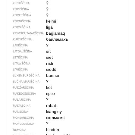
?
KIRGIŠĆINA
?
KOMIŠĆINA
?
KOREJŠĆINA
kelmi
KORNIŠĆINA
ligà
KORSIŠĆINA
bağlamaq
KRIMSKA TATARŠĆINA
байламакъ
KUMYKŠĆINA
?
LAKIŠĆINA
sīt
LATGALŠĆINA
siet
LETIŠĆINA
rìšti
LITAWŠĆINA
siddõ
LIWIŠĆINA
bannen
LUXEMBURGŠĆINA
?
ŁUČNA MARIŠĆINA
köt
MADŹARŠĆINA
врзе
MAKEDONŠĆINA
?
MALAJŠĆINA
rabat
MALTAŠĆINA
kiangley
MANŠĆINA
сюлмамс
MOKŠANŠĆINA
?
MONGOLŠĆINA
binden
NĚMČINA