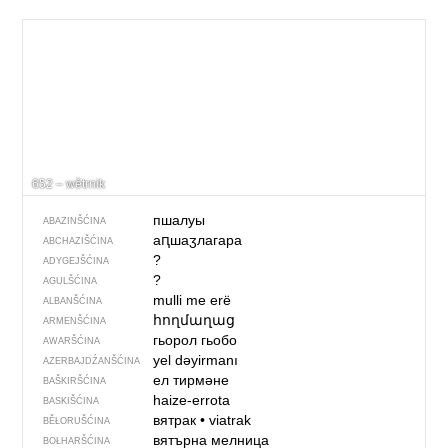
652 – wětrnik
пшалуы
ABAZINŠĆINA
аԥшаӡлагара
ABCHAZIŠĆINA
?
ADYGEJŠĆINA
?
AGULŠĆINA
mulli me erë
ALBANŠĆINA
հողմաղաց
ARMENŠĆINA
гьорол гьобо
AWARŠĆINA
yel dəyirmanı
AZERBAJDŹANŠĆINA
ел тирмәне
BAŠKIRŠĆINA
haize-errota
BASKIŠĆINA
вятрак
•
viatrak
BĚŁORUŠĆINA
вятърна мелница
BOŁHARŠĆINA