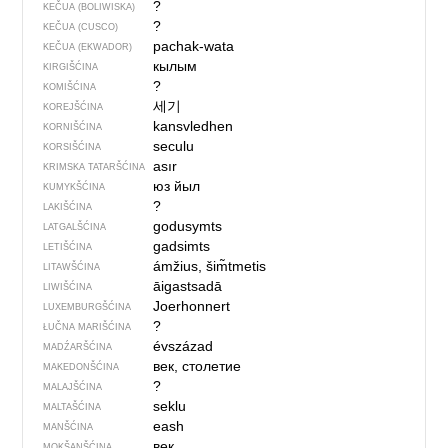
?
KEČUA (BOLIWISKA)
?
KEČUA (CUSCO)
pachak-wata
KEČUA (EKWADOR)
кылым
KIRGIŠĆINA
?
KOMIŠĆINA
세기
KOREJŠĆINA
kansvledhen
KORNIŠĆINA
seculu
KORSIŠĆINA
asır
KRIMSKA TATARŠĆINA
юз йыл
KUMYKŠĆINA
?
LAKIŠĆINA
godusymts
LATGALŠĆINA
gadsimts
LETIŠĆINA
ámžius, šim̃tmetis
LITAWŠĆINA
āigastsadā
LIWIŠĆINA
Joerhonnert
LUXEMBURGŠĆINA
?
ŁUČNA MARIŠĆINA
évszázad
MADŹARŠĆINA
век, столетие
MAKEDONŠĆINA
?
MALAJŠĆINA
seklu
MALTAŠĆINA
eash
MANŠĆINA
век
MOKŠANŠĆINA