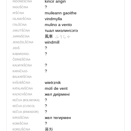
kincir angin
INDONEŠĆINA
?
INGUŠĆINA
muileann gaoithe
IRŠĆINA
vindmylla
ISLANDŠĆINA
mulino a vento
ITALŠĆINA
тыал миэлиҥсэтэ
JAKUTŠĆINA
風車
ふうしゃ
JAPANŠĆINA
windmill
JENDŹELŠĆINA
?
JIDIŠ
?
KABARDINO-
ČERKEŠĆINA
?
KALMYKŠĆINA
?
KARAČAJO-
BALKARŠĆINA
wietrznik
KAŠUBŠĆINA
molí de vent
KATALANŠĆINA
жел диірмені
KAZACHŠĆINA
?
KEČUA (BOLIWISKA)
?
KEČUA (CUSCO)
?
KEČUA (EKWADOR)
жел тегирмен
KIRGIŠĆINA
?
KOMIŠĆINA
풍차
KOREJŠĆINA