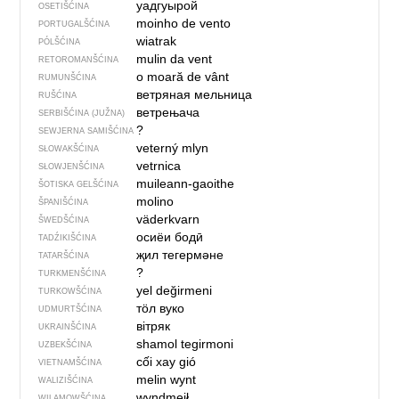
уадгуырой
OSETIŠĆINA
moinho de vento
PORTUGALŠĆINA
wiatrak
PÓLŠĆINA
mulin da vent
RETOROMANŠĆINA
o moară de vânt
RUMUNŠĆINA
ветряная мельница
RUŠĆINA
ветрењача
SERBIŠĆINA (JUŽNA)
?
SEWJERNA SAMIŠĆINA
veterný mlyn
SŁOWAKŠĆINA
vetrnica
SŁOWJENŠĆINA
muileann-gaoithe
ŠOTISKA GELŠĆINA
molino
ŠPANIŠĆINA
väderkvarn
ŠWEDŠĆINA
осиёи бодӣ
TADŹIKIŠĆINA
җил тегермәне
TATARŠĆINA
?
TURKMENŠĆINA
yel değirmeni
TURKOWŠĆINA
тӧл вуко
UDMURTŠĆINA
вітряк
UKRAINŠĆINA
shamol tegirmoni
UZBEKŠĆINA
cối xay gió
VIETNAMŠĆINA
melin wynt
WALIZIŠĆINA
wyndmejł
WILAMOWŠĆINA