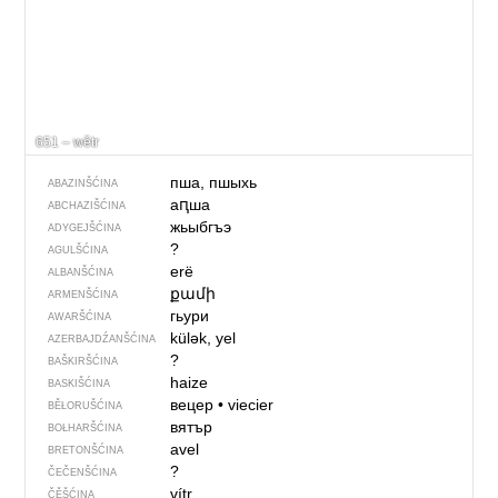
651 – wětr
пша, пшыхь
ABAZINŠĆINA
аԥша
ABCHAZIŠĆINA
жьыбгъэ
ADYGEJŠĆINA
?
AGULŠĆINA
erë
ALBANŠĆINA
քամի
ARMENŠĆINA
гьури
AWARŠĆINA
külək, yel
AZERBAJDŹANŠĆINA
?
BAŠKIRŠĆINA
haize
BASKIŠĆINA
вецер
•
viecier
BĚŁORUŠĆINA
вятър
BOŁHARŠĆINA
avel
BRETONŠĆINA
?
ČEČENŠĆINA
vítr
ČĚŠĆINA