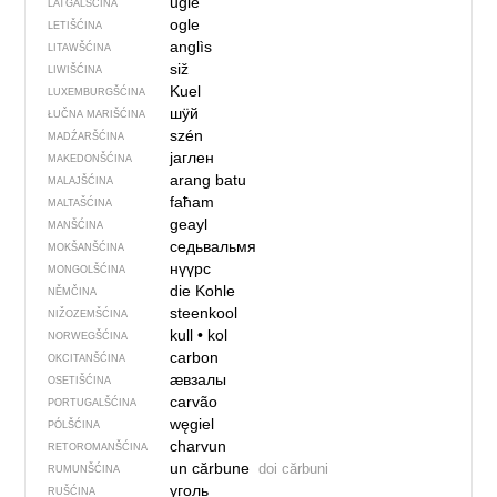
ūgle
LATGALŠĆINA
ogle
LETIŠĆINA
anglìs
LITAWŠĆINA
siž
LIWIŠĆINA
Kuel
LUXEMBURGŠĆINA
шӱй
ŁUČNA MARIŠĆINA
szén
MADŹARŠĆINA
јаглен
MAKEDONŠĆINA
arang batu
MALAJŠĆINA
faħam
MALTAŠĆINA
geayl
MANŠĆINA
седьвальмя
MOKŠANŠĆINA
нүүрс
MONGOLŠĆINA
die Kohle
NĚMČINA
steenkool
NIŽOZEMŠĆINA
kull
•
kol
NORWEGŠĆINA
carbon
OKCITANŠĆINA
ӕвзалы
OSETIŠĆINA
carvão
PORTUGALŠĆINA
węgiel
PÓLŠĆINA
charvun
RETOROMANŠĆINA
un cărbune
doi cărbuni
RUMUNŠĆINA
уголь
RUŠĆINA