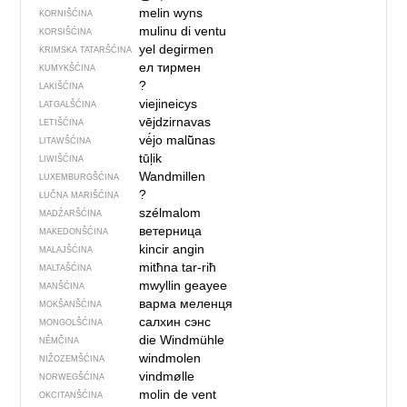
melin wyns
KORNIŠĆINA
mulinu di ventu
KORSIŠĆINA
yel degirmen
KRIMSKA TATARŠĆINA
ел тирмен
KUMYKŠĆINA
?
LAKIŠĆINA
viejineicys
LATGALŠĆINA
vējdzirnavas
LETIŠĆINA
vė́jo malū̃nas
LITAWŠĆINA
tūļik
LIWIŠĆINA
Wandmillen
LUXEMBURGŠĆINA
?
ŁUČNA MARIŠĆINA
szélmalom
MADŹARŠĆINA
ветерница
MAKEDONŠĆINA
kincir angin
MALAJŠĆINA
mitħna tar-riħ
MALTAŠĆINA
mwyllin geayee
MANŠĆINA
варма меленця
MOKŠANŠĆINA
салхин сэнс
MONGOLŠĆINA
die Windmühle
NĚMČINA
windmolen
NIŽOZEMŠĆINA
vindmølle
NORWEGŠĆINA
molin de vent
OKCITANŠĆINA