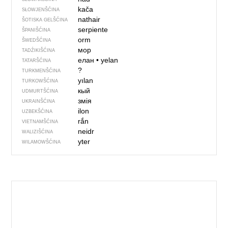
kača
SŁOWJENŠĆINA
nathair
ŠOTISKA GELŠĆINA
serpiente
ŠPANIŠĆINA
orm
ŠWEDŠĆINA
мор
TADŹIKIŠĆINA
елан
•
yelan
TATARŠĆINA
?
TURKMENŠĆINA
yılan
TURKOWŠĆINA
кый
UDMURTŠĆINA
змія
UKRAINŠĆINA
ilon
UZBEKŠĆINA
rắn
VIETNAMŠĆINA
neidr
WALIZIŠĆINA
yter
WILAMOWŠĆINA