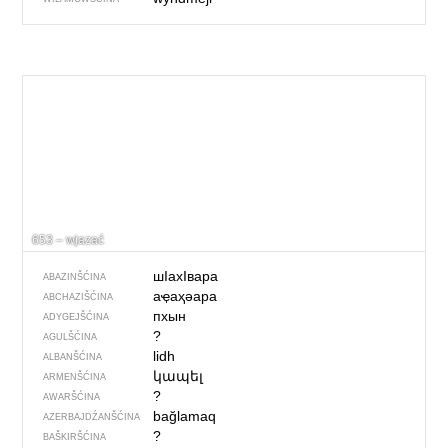
653 – wjazać
шIахIвара
ABAZINŠĆINA
аҿаҳәара
ABCHAZIŠĆINA
пхын
ADYGEJŠĆINA
?
AGULŠĆINA
lidh
ALBANŠĆINA
կապել
ARMENŠĆINA
?
AWARŠĆINA
bağlamaq
AZERBAJDŹANŠĆINA
?
BAŠKIRŠĆINA