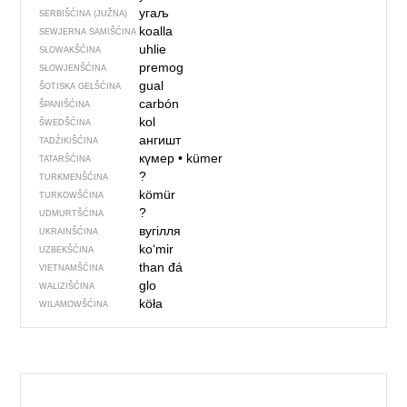
угаљ
SERBIŠĆINA (JUŽNA)
koalla
SEWJERNA SAMIŠĆINA
uhlie
SŁOWAKŠĆINA
premog
SŁOWJENŠĆINA
gual
ŠOTISKA GELŠĆINA
carbón
ŠPANIŠĆINA
kol
ŠWEDŠĆINA
ангишт
TADŹIKIŠĆINA
күмер
•
kümer
TATARŠĆINA
?
TURKMENŠĆINA
kömür
TURKOWŠĆINA
?
UDMURTŠĆINA
вугілля
UKRAINŠĆINA
ko‘mir
UZBEKŠĆINA
than đá
VIETNAMŠĆINA
glo
WALIZIŠĆINA
köła
WILAMOWŠĆINA