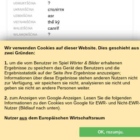
?
UDMURTŠĆINA
століття
UKRAINŠĆINA
asr
UZBEKŠĆINA
thế kỷ
VIETNAMŠĆINA
canrif
WALIZIŠĆINA
?
WILAMOWŠĆINA
Wir verwenden Cookies auf dieser Website. Dies geschieht aus
zwei Gründen:
1.
um die vom Benutzer im Spiel
Wörter & Bilder
erhaltenen
Ergebnisse zu speichern das Gerät des Benutzers und die
Ergebnisstatistik auf der Seite
Ihre Ergebnisse
anzuzeigen;
Informationen über diese Ergebnisse stehen anderen Nutzern nicht
zur Verfügung, wir speichern sie nicht, analysieren sie nicht und
geben sie nicht an andere Personen weiter.
2.
zum Anzeigen von Google-Anzeigen. Lesen Sie die folgenden
Informationen zu den Cookies von Google für EWR- und Nicht-EWR
Nutzer (Bildlauf nach unten).
655 – njeboz
Nutzer
aus
dem Europäischen Wirtschaftsraum
рыххвга, кIылчIвага
ABAZINŠĆINA
аҟлымҵә
Google-Anzeigen, die auf unserer Website für Nutzer aus dem EWR
ABCHAZIŠĆINA
OK, rozumju.
geschaltet werden, sind
nicht
personalisiert. Obwohl diese Anzeigen
?
ADYGEJŠĆINA
keine Cookies für die Personalisierung von Anzeigen verwenden,