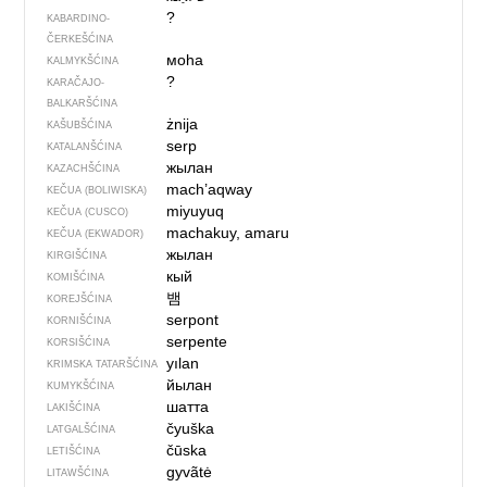
?
KABARDINO-
ČERKEŠĆINA
моһа
KALMYKŠĆINA
?
KARAČAJO-
BALKARŠĆINA
żnija
KAŠUBŠĆINA
serp
KATALANŠĆINA
жылан
KAZACHŠĆINA
mach’aqway
KEČUA (BOLIWISKA)
miyuyuq
KEČUA (CUSCO)
machakuy, amaru
KEČUA (EKWADOR)
жылан
KIRGIŠĆINA
кый
KOMIŠĆINA
뱀
KOREJŠĆINA
serpont
KORNIŠĆINA
serpente
KORSIŠĆINA
yılan
KRIMSKA TATARŠĆINA
йылан
KUMYKŠĆINA
шатта
LAKIŠĆINA
čyuška
LATGALŠĆINA
čūska
LETIŠĆINA
gyvãtė
LITAWŠĆINA