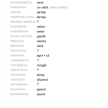
vent
RETOROMANŠĆINA
un vânt
două vânturi
RUMUNŠĆINA
ветер
RUŠĆINA
ветар
SERBIŠĆINA (JUŽNA)
?
SEWJERNA SAMIŠĆINA
vietor
SŁOWAKŠĆINA
veter
SŁOWJENŠĆINA
gaoth
ŠOTISKA GELŠĆINA
viento
ŠPANIŠĆINA
vind
ŠWEDŠĆINA
?
TADŹIKIŠĆINA
җил
•
cil
TATARŠĆINA
?
TURKMENŠĆINA
rüzgâr
TURKOWŠĆINA
?
UDMURTŠĆINA
вітер
UKRAINŠĆINA
shamol
UZBEKŠĆINA
?
VIETNAMŠĆINA
gwynt
WALIZIŠĆINA
wynd
WILAMOWŠĆINA