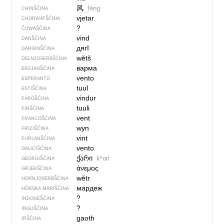
风
fēng
CHINŠĆINA
vjetar
CHORWATŠĆINA
?
ČUWAŠĆINA
vind
DANŠĆINA
дягI
DARGINŠĆINA
wětš
DELNJOSERBŠĆINA
варма
ERZJANŠĆINA
vento
ESPERANTO
tuul
ESTIŠĆINA
vindur
FÄRÖŠĆINA
tuuli
FINŠĆINA
vent
FRANCOŠĆINA
wyn
FRIZIŠĆINA
vint
FURLANŠĆINA
vento
GALICIŠĆINA
ქარი
kʰɑri
GEORGIŠĆINA
άνεμος
GRJEKŠĆINA
wětr
HORNJOSERBŠĆINA
мардеж
HÓRSKA MARIŠĆINA
?
INDONEŠĆINA
?
INGUŠĆINA
gaoth
IRŠĆINA