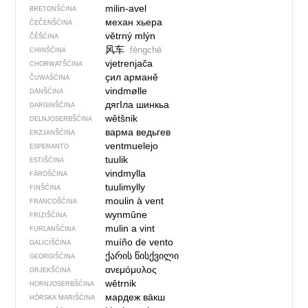
milin-avel
BRETONŠĆINA
механ хьера
ČEČENŠĆINA
větrný mlýn
ČĚŠĆINA
风车
fēngchē
CHINŠĆINA
vjetrenjača
CHORWATŠĆINA
ҫил арманĕ
ČUWAŠĆINA
vindmølle
DANŠĆINA
дягIла шинкьа
DARGINŠĆINA
wětšnik
DELNJOSERBŠĆINA
варма ведьгев
ERZJANŠĆINA
ventmuelejo
ESPERANTO
tuulik
ESTIŠĆINA
vindmylla
FÄRÖŠĆINA
tuulimylly
FINŠĆINA
moulin à vent
FRANCOŠĆINA
wynmûne
FRIZIŠĆINA
mulin a vint
FURLANŠĆINA
muíño de vento
GALICIŠĆINA
ქარის წისქვილი
GEORGIŠĆINA
ανεμόμυλος
GRJEKŠĆINA
wětrnik
HORNJOSERBŠĆINA
мардеж вӓкш
HÓRSKA MARIŠĆINA