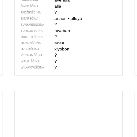
avenida
ŠPANIŠĆINA
allé
ŠWEDŠĆINA
?
TADŹIKIŠĆINA
аллея
•
alleyä
TATARŠĆINA
?
TURKMENŠĆINA
hıyaban
TURKOWŠĆINA
?
UDMURTŠĆINA
алея
UKRAINŠĆINA
xiyobon
UZBEKŠĆINA
?
VIETNAMŠĆINA
?
WALIZIŠĆINA
?
WILAMOWŠĆINA