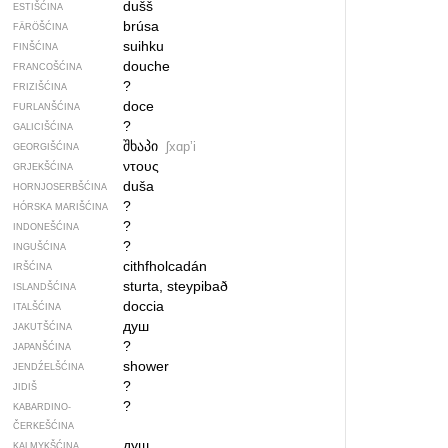
dušš
ESTIŠĆINA
brúsa
FÄRÖŠĆINA
suihku
FINŠĆINA
douche
FRANCOŠĆINA
?
FRIZIŠĆINA
doce
FURLANŠĆINA
?
GALICIŠĆINA
შხაპი
ʃxɑpʼi
GEORGIŠĆINA
ντους
GRJEKŠĆINA
duša
HORNJOSERBŠĆINA
?
HÓRSKA MARIŠĆINA
?
INDONEŠĆINA
?
INGUŠĆINA
cithfholcadán
IRŠĆINA
sturta, steypibað
ISLANDŠĆINA
doccia
ITALŠĆINA
душ
JAKUTŠĆINA
?
JAPANŠĆINA
shower
JENDŹELŠĆINA
?
JIDIŠ
?
KABARDINO-
ČERKEŠĆINA
душ
KALMYKŠĆINA