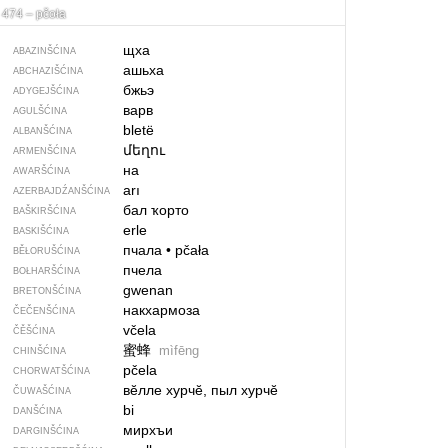
474 – pčoła
щха
ABAZINŠĆINA
ашьха
ABCHAZIŠĆINA
бжьэ
ADYGEJŠĆINA
варв
AGULŠĆINA
bletë
ALBANŠĆINA
մեղու
ARMENŠĆINA
на
AWARŠĆINA
arı
AZERBAJDŹANŠĆINA
бал ҡорто
BAŠKIRŠĆINA
erle
BASKIŠĆINA
пчала
•
pčała
BĚŁORUŠĆINA
пчела
BOŁHARŠĆINA
gwenan
BRETONŠĆINA
накхармоза
ČEČENŠĆINA
včela
ČĚŠĆINA
蜜蜂
mìfēng
CHINŠĆINA
pčela
CHORWATŠĆINA
вӗлле хурчӗ, пыл хурчӗ
ČUWAŠĆINA
bi
DANŠĆINA
мирхъи
DARGINŠĆINA