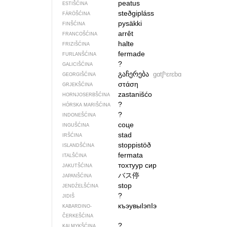
peatus
ESTIŠĆINA
steðgipláss
FÄRÖŠĆINA
pysäkki
FINŠĆINA
arrêt
FRANCOŠĆINA
halte
FRIZIŠĆINA
fermade
FURLANŠĆINA
?
GALICIŠĆINA
გაჩერება
gɑtʃʰɛrɛbɑ
GEORGIŠĆINA
στάση
GRJEKŠĆINA
zastanišćo
HORNJOSERBŠĆINA
?
HÓRSKA MARIŠĆINA
?
INDONEŠĆINA
соце
INGUŠĆINA
stad
IRŠĆINA
stoppistöð
ISLANDŠĆINA
fermata
ITALŠĆINA
тохтуур сир
JAKUTŠĆINA
バス停
JAPANŠĆINA
stop
JENDŹELŠĆINA
?
JIDIŠ
къэувыIэпIэ
KABARDINO-
ČERKEŠĆINA
?
KALMYKŠĆINA