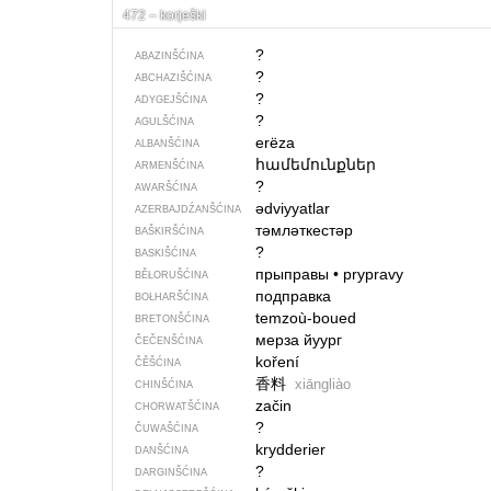
472 – korješki
?
ABAZINŠĆINA
?
ABCHAZIŠĆINA
?
ADYGEJŠĆINA
?
AGULŠĆINA
erëza
ALBANŠĆINA
համեմունքներ
ARMENŠĆINA
?
AWARŠĆINA
ədviyyatlar
AZERBAJDŹANŠĆINA
тәмләткестәр
BAŠKIRŠĆINA
?
BASKIŠĆINA
прыправы
•
prypravy
BĚŁORUŠĆINA
подправка
BOŁHARŠĆINA
temzoù-boued
BRETONŠĆINA
мерза йуург
ČEČENŠĆINA
koření
ČĚŠĆINA
香料
xiāngliào
CHINŠĆINA
začin
CHORWATŠĆINA
?
ČUWAŠĆINA
krydderier
DANŠĆINA
?
DARGINŠĆINA