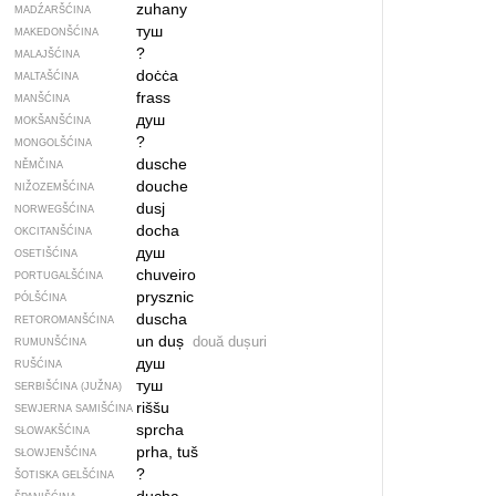
zuhany
MADŹARŠĆINA
туш
MAKEDONŠĆINA
?
MALAJŠĆINA
doċċa
MALTAŠĆINA
frass
MANŠĆINA
душ
MOKŠANŠĆINA
?
MONGOLŠĆINA
dusche
NĚMČINA
douche
NIŽOZEMŠĆINA
dusj
NORWEGŠĆINA
docha
OKCITANŠĆINA
душ
OSETIŠĆINA
chuveiro
PORTUGALŠĆINA
prysznic
PÓLŠĆINA
duscha
RETOROMANŠĆINA
un duș
două dușuri
RUMUNŠĆINA
душ
RUŠĆINA
туш
SERBIŠĆINA (JUŽNA)
riššu
SEWJERNA SAMIŠĆINA
sprcha
SŁOWAKŠĆINA
prha, tuš
SŁOWJENŠĆINA
?
ŠOTISKA GELŠĆINA