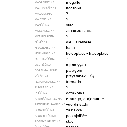
megálló
MADŹARŠĆINA
постојка
MAKEDONŠĆINA
?
MALAJŠĆINA
?
MALTAŠĆINA
stad
MANŠĆINA
лоткама васта
MOKŠANŠĆINA
?
MONGOLŠĆINA
die Haltestelle
NĚMČINA
halte
NIŽOZEMŠĆINA
holdeplass
•
haldeplass
NORWEGŠĆINA
?
OKCITANŠĆINA
ӕрлӕууан
OSETIŠĆINA
paragem
PORTUGALŠĆINA
przystanek
PÓLŠĆINA
fermada
RETOROMANŠĆINA
?
RUMUNŠĆINA
остановка
RUŠĆINA
станица, стајалиште
SERBIŠĆINA (JUŽNA)
vuordinsadji
SEWJERNA SAMIŠĆINA
zastávka
SŁOWAKŠĆINA
postajališče
SŁOWJENŠĆINA
stad
ŠOTISKA GELŠĆINA