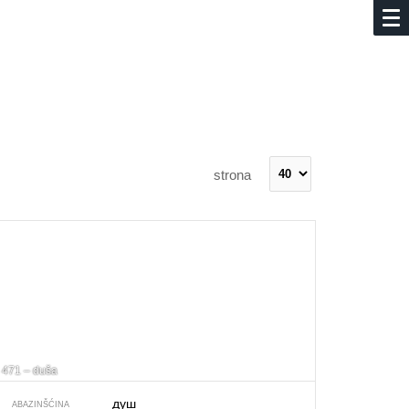
strona
471 – duša
душ
ABAZINŠĆINA