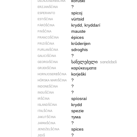
kóruški
DELNJOSERBŠĆINA
?
ERZJANŠĆINA
spicoj
ESPERANTO
vürtsid
ESTIŠĆINA
krydd, kryddarí
FÄRÖŠĆINA
mauste
FINŠĆINA
épices
FRANCOŠĆINA
krûderijen
FRIZIŠĆINA
sdroghis
FURLANŠĆINA
?
GALICIŠĆINA
სანელებელი
sɑnɛlɛbɛli
GEORGIŠĆINA
καρύκευματα
GRJEKŠĆINA
korješki
HORNJOSERBŠĆINA
?
HÓRSKA MARIŠĆINA
?
INDONEŠĆINA
?
INGUŠĆINA
spíosraí
IRŠĆINA
krydd
ISLANDŠĆINA
spezie
ITALŠĆINA
тума
JAKUTŠĆINA
?
JAPANŠĆINA
spices
JENDŹELŠĆINA
?
JIDIŠ