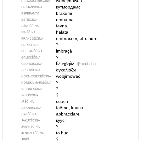
wobejmowaś
DELNJOSERBŠĆINA
кутмордамс
ERZJANŠĆINA
brakumi
ESPERANTO
embama
ESTIŠĆINA
fevna
FÄRÖŠĆINA
halata
FINŠĆINA
embrasser, étreindre
FRANCOŠĆINA
?
FRIZIŠĆINA
imbraçâ
FURLANŠĆINA
?
GALICIŠĆINA
ჩახუტება
tʃʰɑxutʼɛbɑ
GEORGIŠĆINA
αγκαλιάζω
GRJEKŠĆINA
wobjimować
HORNJOSERBŠĆINA
?
HÓRSKA MARIŠĆINA
?
INDONEŠĆINA
?
INGUŠĆINA
cuach
IRŠĆINA
faðma, knúsa
ISLANDŠĆINA
abbracciare
ITALŠĆINA
куус
JAKUTŠĆINA
?
JAPANŠĆINA
to hug
JENDŹELŠĆINA
?
JIDIŠ