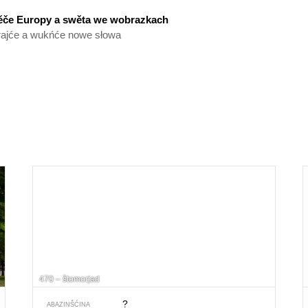
ěče Europy a swěta we wobrazkach
ajće a wukńće nowe słowa
470 – štomorjad
?
ABAZINŠĆINA