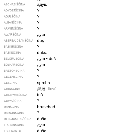
адуш
ABCHAZIŠĆINA
?
ADYGEJŠĆINA
?
AGULŠĆINA
?
ALBANŠĆINA
?
ARMENŠĆINA
душ
AWARŠĆINA
duş
AZERBAJDŹANŠĆINA
?
BAŠKIRŠĆINA
dutxa
BASKIŠĆINA
душ
•
duš
BĚŁORUŠĆINA
душ
BOŁHARŠĆINA
?
BRETONŠĆINA
?
ČEČENŠĆINA
sprcha
ČĚŠĆINA
淋浴
línyù
CHINŠĆINA
tuš
CHORWATŠĆINA
?
ČUWAŠĆINA
brusebad
DANŠĆINA
?
DARGINŠĆINA
duša
DELNJOSERBŠĆINA
душ
ERZJANŠĆINA
duŝo
ESPERANTO