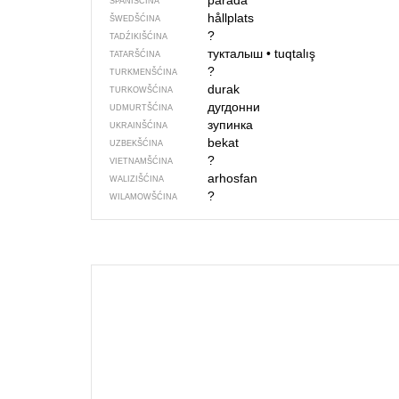
parada
ŠPANIŠĆINA
hållplats
ŠWEDŠĆINA
?
TADŹIKIŠĆINA
тукталыш
•
tuqtalış
TATARŠĆINA
?
TURKMENŠĆINA
durak
TURKOWŠĆINA
дугдонни
UDMURTŠĆINA
зупинка
UKRAINŠĆINA
bekat
UZBEKŠĆINA
?
VIETNAMŠĆINA
arhosfan
WALIZIŠĆINA
?
WILAMOWŠĆINA