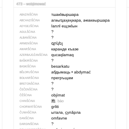
473 – wobjimować
тшакIвыршара
ABAZINŠĆINA
агәыҵаҳәҳәара, аҽакәыршара
ABCHAZIŠĆINA
IаплI ещэкIын
ADYGEJŠĆINA
?
AGULŠĆINA
?
ALBANŠĆINA
գրկել
ARMENŠĆINA
каранде къазе
AWARŠĆINA
qucaqlamaq
AZERBAJDŹANŠĆINA
?
BAŠKIRŠĆINA
besarkatu
BASKIŠĆINA
абдымаць
•
abdymać
BĚŁORUŠĆINA
прегръщам
BOŁHARŠĆINA
?
BRETONŠĆINA
?
ČEČENŠĆINA
objímat
ČĚŠĆINA
抱
bào
CHINŠĆINA
grliti
CHORWATŠĆINA
ытала, ҫупӑрла
ČUWAŠĆINA
omfavne
DANŠĆINA
?
DARGINŠĆINA