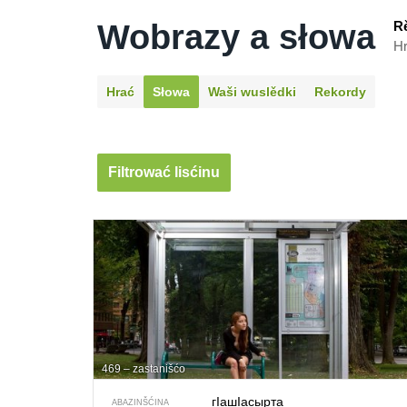
Wobrazy a słowa
R
Hr
Hrać
Słowa
Waši wuslědki
Rekordy
Filtrować lisćinu
469 – zastanišćo
гIашIасырта
ABAZINŠĆINA