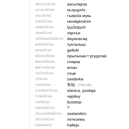
аагыларҭа
ABCHAZIŠĆINA
къэуцупIэ
ADYGEJŠĆINA
гъирхIа мукь
AGULŠĆINA
vendqëndrim
ALBANŠĆINA
կանգառ
ARMENŠĆINA
тархъи
AWARŠĆINA
dayanacaq
AZERBAJDŹANŠĆINA
туҡталыш
BAŠKIRŠĆINA
geltoki
BASKIŠĆINA
прыпынак
•
prypynak
BĚŁORUŠĆINA
спирка
BOŁHARŠĆINA
arsav
BRETONŠĆINA
соце
ČEČENŠĆINA
zastávka
ČĚŠĆINA
车站
chēzhàn
CHINŠĆINA
stanica, postaja
CHORWATŠĆINA
чарӑну
ČUWAŠĆINA
busstop
DANŠĆINA
?
DARGINŠĆINA
zastanišćo
DELNJOSERBŠĆINA
лотксема
ERZJANŠĆINA
haltejo
ESPERANTO