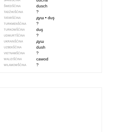
ducha
ŠPANIŠĆINA
dusch
ŠWEDŠĆINA
?
TADŹIKIŠĆINA
душ
•
duş
TATARŠĆINA
?
TURKMENŠĆINA
duş
TURKOWŠĆINA
?
UDMURTŠĆINA
душ
UKRAINŠĆINA
dush
UZBEKŠĆINA
?
VIETNAMŠĆINA
cawod
WALIZIŠĆINA
?
WILAMOWŠĆINA