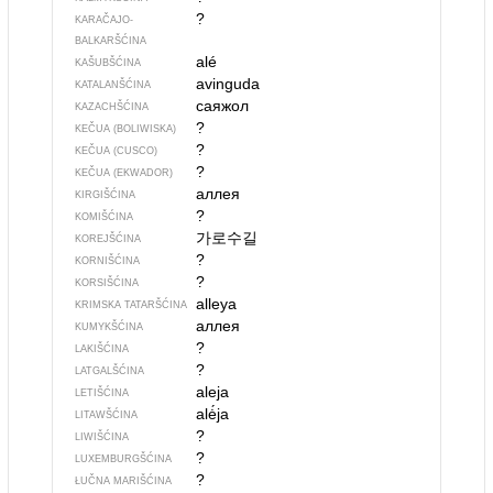
?
KARAČAJO-
BALKARŠĆINA
alé
KAŠUBŠĆINA
avinguda
KATALANŠĆINA
саяжол
KAZACHŠĆINA
?
KEČUA (BOLIWISKA)
?
KEČUA (CUSCO)
?
KEČUA (EKWADOR)
аллея
KIRGIŠĆINA
?
KOMIŠĆINA
가로수길
KOREJŠĆINA
?
KORNIŠĆINA
?
KORSIŠĆINA
alleya
KRIMSKA TATARŠĆINA
аллея
KUMYKŠĆINA
?
LAKIŠĆINA
?
LATGALŠĆINA
aleja
LETIŠĆINA
alė́ja
LITAWŠĆINA
?
LIWIŠĆINA
?
LUXEMBURGŠĆINA
?
ŁUČNA MARIŠĆINA