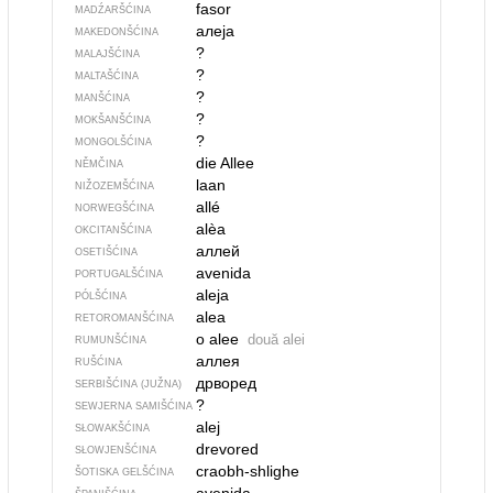
fasor
MADŹARŠĆINA
алеја
MAKEDONŠĆINA
?
MALAJŠĆINA
?
MALTAŠĆINA
?
MANŠĆINA
?
MOKŠANŠĆINA
?
MONGOLŠĆINA
die Allee
NĚMČINA
laan
NIŽOZEMŠĆINA
allé
NORWEGŠĆINA
alèa
OKCITANŠĆINA
аллей
OSETIŠĆINA
avenida
PORTUGALŠĆINA
aleja
PÓLŠĆINA
alea
RETOROMANŠĆINA
o alee
două alei
RUMUNŠĆINA
аллея
RUŠĆINA
дрворед
SERBIŠĆINA (JUŽNA)
?
SEWJERNA SAMIŠĆINA
alej
SŁOWAKŠĆINA
drevored
SŁOWJENŠĆINA
craobh-shlighe
ŠOTISKA GELŠĆINA