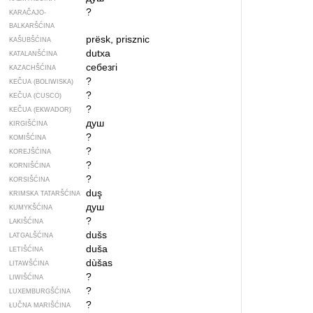
?
KARAČAJO-
BALKARŠĆINA
prësk, prisznic
KAŠUBŠĆINA
dutxa
KATALANŠĆINA
себезгі
KAZACHŠĆINA
?
KEČUA (BOLIWISKA)
?
KEČUA (CUSCO)
?
KEČUA (EKWADOR)
душ
KIRGIŠĆINA
?
KOMIŠĆINA
?
KOREJŠĆINA
?
KORNIŠĆINA
?
KORSIŠĆINA
duş
KRIMSKA TATARŠĆINA
душ
KUMYKŠĆINA
?
LAKIŠĆINA
dušs
LATGALŠĆINA
duša
LETIŠĆINA
dùšas
LITAWŠĆINA
?
LIWIŠĆINA
?
LUXEMBURGŠĆINA
?
ŁUČNA MARIŠĆINA