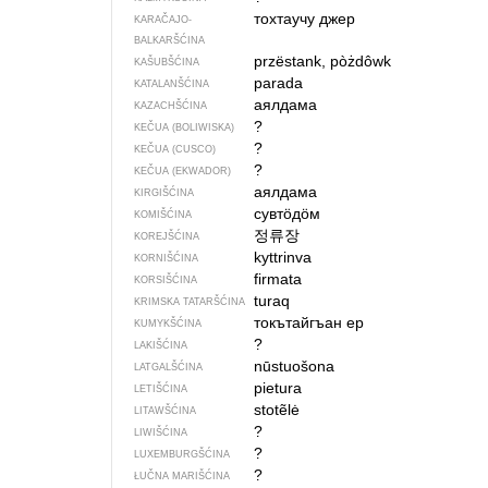
тохтаучу джер
KARAČAJO-
BALKARŠĆINA
przëstank, pòżdôwk
KAŠUBŠĆINA
parada
KATALANŠĆINA
аялдама
KAZACHŠĆINA
?
KEČUA (BOLIWISKA)
?
KEČUA (CUSCO)
?
KEČUA (EKWADOR)
аялдама
KIRGIŠĆINA
сувтӧдӧм
KOMIŠĆINA
정류장
KOREJŠĆINA
kyttrinva
KORNIŠĆINA
firmata
KORSIŠĆINA
turaq
KRIMSKA TATARŠĆINA
токътайгъан ер
KUMYKŠĆINA
?
LAKIŠĆINA
nūstuošona
LATGALŠĆINA
pietura
LETIŠĆINA
stotẽlė
LITAWŠĆINA
?
LIWIŠĆINA
?
LUXEMBURGŠĆINA
?
ŁUČNA MARIŠĆINA