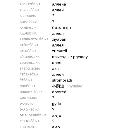
аллеиа
ABCHAZIŠĆINA
аллей
ADYGEJŠĆINA
?
AGULŠĆINA
?
ALBANŠĆINA
ծառուղի
ARMENŠĆINA
аллея
AWARŠĆINA
xiyaban
AZERBAJDŹANŠĆINA
аллея
BAŠKIRŠĆINA
zumardi
BASKIŠĆINA
прысады
•
prysady
BĚŁORUŠĆINA
алея
BOŁHARŠĆINA
alez
BRETONŠĆINA
аллей
ČEČENŠĆINA
stromořadí
ČĚŠĆINA
林荫道
línyìndào
CHINŠĆINA
drvored
CHORWATŠĆINA
?
ČUWAŠĆINA
gyde
DANŠĆINA
?
DARGINŠĆINA
aleja
DELNJOSERBŠĆINA
?
ERZJANŠĆINA
aleo
ESPERANTO