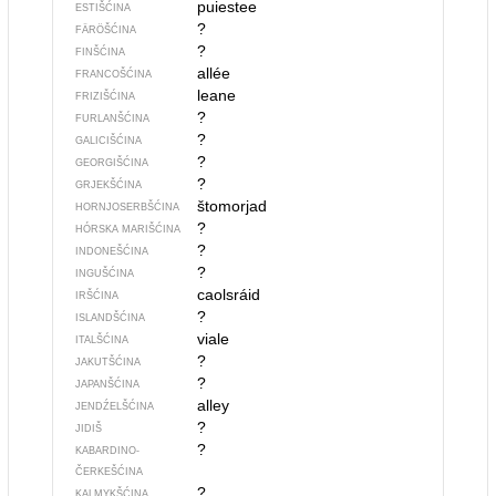
puiestee
ESTIŠĆINA
?
FÄRÖŠĆINA
?
FINŠĆINA
allée
FRANCOŠĆINA
leane
FRIZIŠĆINA
?
FURLANŠĆINA
?
GALICIŠĆINA
?
GEORGIŠĆINA
?
GRJEKŠĆINA
štomorjad
HORNJOSERBŠĆINA
?
HÓRSKA MARIŠĆINA
?
INDONEŠĆINA
?
INGUŠĆINA
caolsráid
IRŠĆINA
?
ISLANDŠĆINA
viale
ITALŠĆINA
?
JAKUTŠĆINA
?
JAPANŠĆINA
alley
JENDŹELŠĆINA
?
JIDIŠ
?
KABARDINO-
ČERKEŠĆINA
?
KALMYKŠĆINA