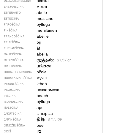
pcołka
DELNJOSERBŠĆINA
мекш
ERZJANŠĆINA
abelo
ESPERANTO
mesilane
ESTIŠĆINA
býfluga
FÄRÖŠĆINA
mehiläinen
FINŠĆINA
abeille
FRANCOŠĆINA
bij
FRIZIŠĆINA
âf
FURLANŠĆINA
abella
GALICIŠĆINA
ფუტკარი
pʰutʼkʼɑri
GEORGIŠĆINA
μέλισσα
GRJEKŠĆINA
pčoła
HORNJOSERBŠĆINA
мӱкш
HÓRSKA MARIŠĆINA
lebah
INDONEŠĆINA
нокхармоза
INGUŠĆINA
beach
IRŠĆINA
býfluga
ISLANDŠĆINA
ape
ITALŠĆINA
ыҥырыа
JAKUTŠĆINA
蜜蜂
ミツバチ
JAPANŠĆINA
bee
JENDŹELŠĆINA
בין
JIDIŠ