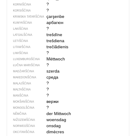
?
KORNIŠĆINA
?
KORSIŠĆINA
çarşenbe
KRIMSKA TATARŠĆINA
арбагюн
KUMYKŠĆINA
?
LAKIŠĆINA
trešdīne
LATGALŠĆINA
trešdiena
LETIŠĆINA
trečiãdienis
LITAWŠĆINA
?
LIWIŠĆINA
Mëttwoch
LUXEMBURGŠĆINA
?
ŁUČNA MARIŠĆINA
szerda
MADŹARŠĆINA
среда
MAKEDONŠĆINA
?
MALAJŠĆINA
?
MALTAŠĆINA
?
MANŠĆINA
вержи
MOKŠANŠĆINA
?
MONGOLŠĆINA
der Mittwoch
NĚMČINA
woensdag
NIŽOZEMŠĆINA
onsdag
NORWEGŠĆINA
dimècres
OKCITANŠĆINA