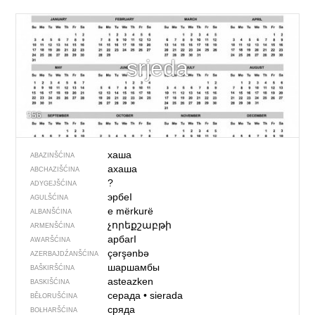
srjeda
556
хаша
ABAZINŠĆINA
ахаша
ABCHAZIŠĆINA
?
ADYGEJŠĆINA
эрбеI
AGULŠĆINA
e mërkurë
ALBANŠĆINA
չորեքշաբթի
ARMENŠĆINA
арбагI
AWARŠĆINA
çərşənbə
AZERBAJDŹANŠĆINA
шаршамбы
BAŠKIRŠĆINA
asteazken
BASKIŠĆINA
серада
•
sierada
BĚŁORUŠĆINA
сряда
BOŁHARŠĆINA