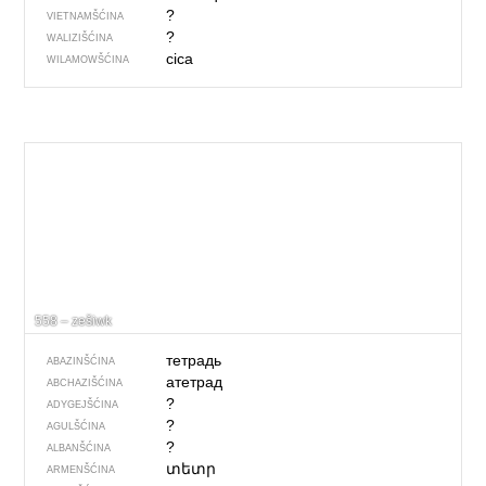
?
VIETNAMŠĆINA
?
WALIZIŠĆINA
cica
WILAMOWŠĆINA
558 – zešiwk
тетрадь
ABAZINŠĆINA
атетрад
ABCHAZIŠĆINA
?
ADYGEJŠĆINA
?
AGULŠĆINA
?
ALBANŠĆINA
տետր
ARMENŠĆINA