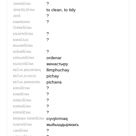
?
JAPANŠĆINA
to clean, to tidy
JENDŹELŠĆINA
?
JIDIŠ
?
KABARDINO-
ČERKEŠĆINA
?
KALMYKŠĆINA
?
KARAČAJO-
BALKARŠĆINA
?
KAŠUBŠĆINA
ordenar
KATALANŠĆINA
жинастыру
KAZACHŠĆINA
llimphuchay
KEČUA (BOLIWISKA)
pichay
KEČUA (CUSCO)
pichana
KEČUA (EKWADOR)
?
KIRGIŠĆINA
?
KOMIŠĆINA
?
KOREJŠĆINA
?
KORNIŠĆINA
?
KORSIŠĆINA
cıyıştırmaq
KRIMSKA TATARŠĆINA
жыйышдырмакъ
KUMYKŠĆINA
?
LAKIŠĆINA