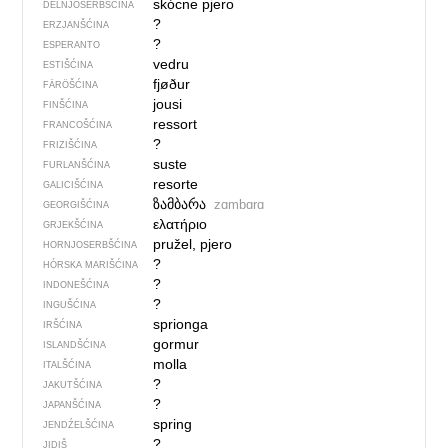
skócne pjero
DELNJOSERBŠĆINA
?
ERZJANŠĆINA
?
ESPERANTO
vedru
ESTIŠĆINA
fjøður
FÄRÖŠĆINA
jousi
FINŠĆINA
ressort
FRANCOŠĆINA
?
FRIZIŠĆINA
suste
FURLANŠĆINA
resorte
GALICIŠĆINA
ზამბარა
zɑmbɑrɑ
GEORGIŠĆINA
ελατήριο
GRJEKŠĆINA
pružel, pjero
HORNJOSERBŠĆINA
?
HÓRSKA MARIŠĆINA
?
INDONEŠĆINA
?
INGUŠĆINA
sprionga
IRŠĆINA
gormur
ISLANDŠĆINA
molla
ITALŠĆINA
?
JAKUTŠĆINA
?
JAPANŠĆINA
spring
JENDŹELŠĆINA
?
JIDIŠ