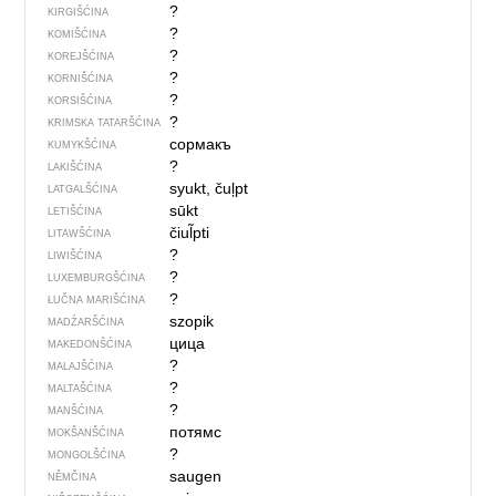
?
KIRGIŠĆINA
?
KOMIŠĆINA
?
KOREJŠĆINA
?
KORNIŠĆINA
?
KORSIŠĆINA
?
KRIMSKA TATARŠĆINA
сормакъ
KUMYKŠĆINA
?
LAKIŠĆINA
syukt, čuļpt
LATGALŠĆINA
sūkt
LETIŠĆINA
čiul̃pti
LITAWŠĆINA
?
LIWIŠĆINA
?
LUXEMBURGŠĆINA
?
ŁUČNA MARIŠĆINA
szopik
MADŹARŠĆINA
цица
MAKEDONŠĆINA
?
MALAJŠĆINA
?
MALTAŠĆINA
?
MANŠĆINA
потямс
MOKŠANŠĆINA
?
MONGOLŠĆINA
saugen
NĚMČINA