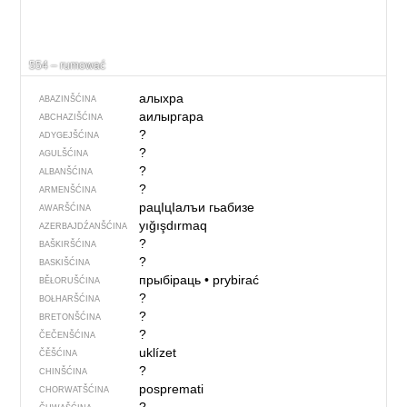
554 – rumować
алыхра
ABAZINŠĆINA
аилыргара
ABCHAZIŠĆINA
?
ADYGEJŠĆINA
?
AGULŠĆINA
?
ALBANŠĆINA
?
ARMENŠĆINA
рацIцIалъи гьабизе
AWARŠĆINA
yığışdırmaq
AZERBAJDŹANŠĆINA
?
BAŠKIRŠĆINA
?
BASKIŠĆINA
прыбіраць
•
prybirać
BĚŁORUŠĆINA
?
BOŁHARŠĆINA
?
BRETONŠĆINA
?
ČEČENŠĆINA
uklízet
ČĚŠĆINA
?
CHINŠĆINA
pospremati
CHORWATŠĆINA