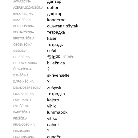
даптар
AWARŠĆINA
dəftər
AZERBAJDŹANŠĆINA
дәфтәр
BAŠKIRŠĆINA
koaderno
BASKIŠĆINA
сшытак
•
sšytak
BĚŁORUŠĆINA
тетрадка
BOŁHARŠĆINA
kaier
BRETONŠĆINA
тетрадь
ČEČENŠĆINA
sešit
ČĚŠĆINA
笔记本
bǐjìběn
CHINŠĆINA
bilježnica
CHORWATŠĆINA
?
ČUWAŠĆINA
skrivehæfte
DANŠĆINA
?
DARGINŠĆINA
zešywk
DELNJOSERBŠĆINA
тетрадка
ERZJANŠĆINA
kajero
ESPERANTO
vihik
ESTIŠĆINA
lummabók
FÄRÖŠĆINA
vihko
FINŠĆINA
cahier
FRANCOŠĆINA
?
FRIZIŠĆINA
cuadêr
FURLANŠĆINA