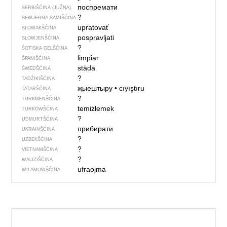
поспремати
SERBIŠĆINA (JUŽNA)
?
SEWJERNA SAMIŠĆINA
upratovať
SŁOWAKŠĆINA
pospravljati
SŁOWJENŠĆINA
?
ŠOTISKA GELŠĆINA
limpiar
ŠPANIŠĆINA
städa
ŠWEDŠĆINA
?
TADŹIKIŠĆINA
җыештыру
•
cıyıştıru
TATARŠĆINA
?
TURKMENŠĆINA
temizlemek
TURKOWŠĆINA
?
UDMURTŠĆINA
прибирати
UKRAINŠĆINA
?
UZBEKŠĆINA
?
VIETNAMŠĆINA
?
WALIZIŠĆINA
ufraojma
WILAMOWŠĆINA