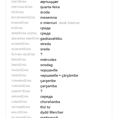
ӕртыццӕг
OSETIŠĆINA
quarta-feira
PORTUGALŠĆINA
środa
PÓLŠĆINA
mesemna
RETOROMANŠĆINA
o miercuri
două miercuri
RUMUNŠĆINA
среда
RUŠĆINA
среда
SERBIŠĆINA (JUŽNA)
gaskavahkku
SEWJERNA SAMIŠĆINA
streda
SŁOWAKŠĆINA
sreda
SŁOWJENŠĆINA
?
ŠOTISKA GELŠĆINA
miércoles
ŠPANIŠĆINA
onsdag
ŠWEDŠĆINA
чоршанбе
TADŹIKIŠĆINA
чәршәмбе
•
çärşämbe
TATARŠĆINA
çarşenbe
TURKMENŠĆINA
çarşamba
TURKOWŠĆINA
?
UDMURTŠĆINA
середа
UKRAINŠĆINA
chorshanba
UZBEKŠĆINA
thứ tư
VIETNAMŠĆINA
dydd Mercher
WALIZIŠĆINA
mejtwaoch
WILAMOWŠĆINA