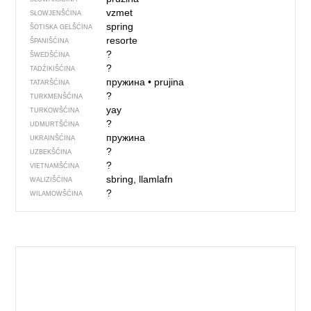
vzmet
SŁOWJENŠĆINA
spring
ŠOTISKA GELŠĆINA
resorte
ŠPANIŠĆINA
?
ŠWEDŠĆINA
?
TADŹIKIŠĆINA
пружина
•
prujina
TATARŠĆINA
?
TURKMENŠĆINA
yay
TURKOWŠĆINA
?
UDMURTŠĆINA
пружина
UKRAINŠĆINA
?
UZBEKŠĆINA
?
VIETNAMŠĆINA
sbring, llamlafn
WALIZIŠĆINA
?
WILAMOWŠĆINA