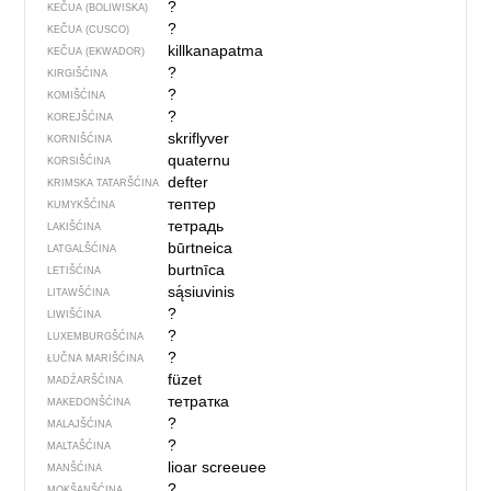
?
KEČUA (BOLIWISKA)
?
KEČUA (CUSCO)
killkanapatma
KEČUA (EKWADOR)
?
KIRGIŠĆINA
?
KOMIŠĆINA
?
KOREJŠĆINA
skriflyver
KORNIŠĆINA
quaternu
KORSIŠĆINA
defter
KRIMSKA TATARŠĆINA
тептер
KUMYKŠĆINA
тетрадь
LAKIŠĆINA
būrtneica
LATGALŠĆINA
burtnīca
LETIŠĆINA
są́siuvinis
LITAWŠĆINA
?
LIWIŠĆINA
?
LUXEMBURGŠĆINA
?
ŁUČNA MARIŠĆINA
füzet
MADŹARŠĆINA
тетратка
MAKEDONŠĆINA
?
MALAJŠĆINA
?
MALTAŠĆINA
lioar screeuee
MANŠĆINA
?
MOKŠANŠĆINA