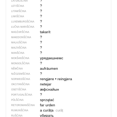
?
LATGALŠĆINA
?
LETIŠĆINA
?
LITAWŠĆINA
?
LIWIŠĆINA
?
LUXEMBURGŠĆINA
?
ŁUČNA MARIŠĆINA
takarít
MADŹARŠĆINA
?
MAKEDONŠĆINA
?
MALAJŠĆINA
?
MALTAŠĆINA
?
MANŠĆINA
урядакшнемс
MOKŠANŠĆINA
?
MONGOLŠĆINA
aufräumen
NĚMČINA
?
NIŽOZEMŠĆINA
rengjøre
•
reingjera
NORWEGŠĆINA
netejar
OKCITANŠĆINA
ӕфснайын
OSETIŠĆINA
?
PORTUGALŠĆINA
sprzątać
PÓLŠĆINA
far urden
RETOROMANŠĆINA
a curăța
curăț
RUMUNŠĆINA
убирать
RUŠĆINA