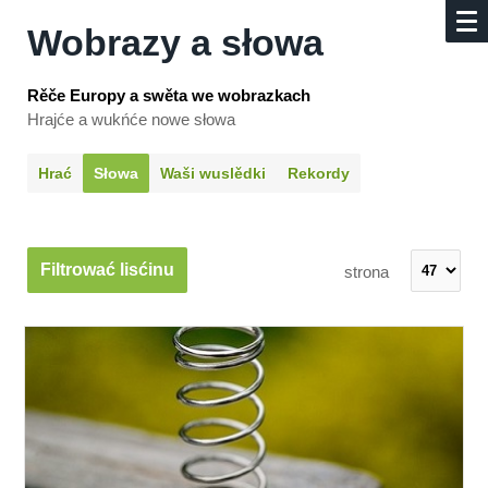
Wobrazy a słowa
Rěče Europy a swěta we wobrazkach
Hrajće a wukńće nowe słowa
Hrać
Słowa
Waši wuslědki
Rekordy
Filtrować lisćinu
strona