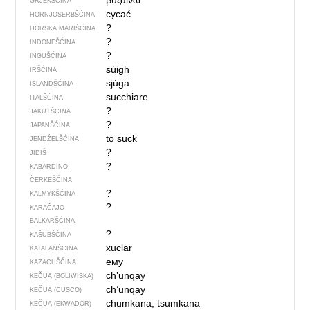
βυζαίνω
GRJEKŠĆINA
cycać
HORNJOSERBŠĆINA
?
HÓRSKA MARIŠĆINA
?
INDONEŠĆINA
?
INGUŠĆINA
súigh
IRŠĆINA
sjúga
ISLANDŠĆINA
succhiare
ITALŠĆINA
?
JAKUTŠĆINA
?
JAPANŠĆINA
to suck
JENDŹELŠĆINA
?
JIDIŠ
?
KABARDINO-
ČERKEŠĆINA
?
KALMYKŠĆINA
?
KARAČAJO-
BALKARŠĆINA
?
KAŠUBŠĆINA
xuclar
KATALANŠĆINA
ему
KAZACHŠĆINA
ch’unqay
KEČUA (BOLIWISKA)
ch’unqay
KEČUA (CUSCO)
chumkana, tsumkana
KEČUA (EKWADOR)