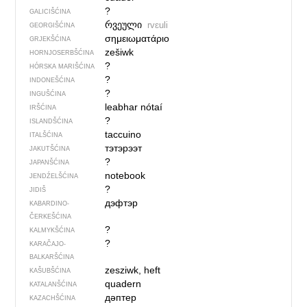
?
GALICIŠĆINA
რვეული
rvɛuli
GEORGIŠĆINA
σημειωματάριο
GRJEKŠĆINA
zešiwk
HORNJOSERBŠĆINA
?
HÓRSKA MARIŠĆINA
?
INDONEŠĆINA
?
INGUŠĆINA
leabhar nótaí
IRŠĆINA
?
ISLANDŠĆINA
taccuino
ITALŠĆINA
тэтэрээт
JAKUTŠĆINA
?
JAPANŠĆINA
notebook
JENDŹELŠĆINA
?
JIDIŠ
дэфтэр
KABARDINO-
ČERKEŠĆINA
?
KALMYKŠĆINA
?
KARAČAJO-
BALKARŠĆINA
zesziwk, heft
KAŠUBŠĆINA
quadern
KATALANŠĆINA
дәптер
KAZACHŠĆINA