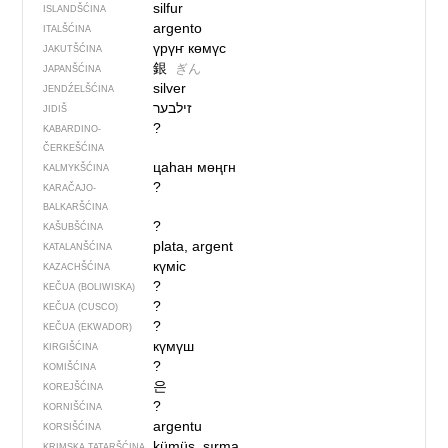
silfur
ISLANDŠĆINA
argento
ITALŠĆINA
үрүҥ көмүс
JAKUTŠĆINA
銀
ぎん
JAPANŠĆINA
silver
JENDŹELŠĆINA
JIDIŠ
?
KABARDINO-
ČERKEŠĆINA
цаһан мөңгн
KALMYKŠĆINA
?
KARAČAJO-
BALKARŠĆINA
?
KAŠUBŠĆINA
plata, argent
KATALANŠĆINA
күміс
KAZACHŠĆINA
?
KEČUA (BOLIWISKA)
?
KEČUA (CUSCO)
?
KEČUA (EKWADOR)
күмүш
KIRGIŠĆINA
?
KOMIŠĆINA
은
KOREJŠĆINA
?
KORNIŠĆINA
argentu
KORSIŠĆINA
kümüş, sırma
KRIMSKA TATARŠĆINA