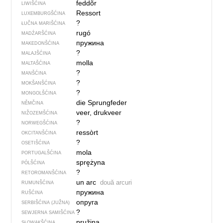
feddõr
LIWIŠĆINA
Ressort
LUXEMBURGŠĆINA
?
ŁUČNA MARIŠĆINA
rugó
MADŹARŠĆINA
пружина
MAKEDONŠĆINA
?
MALAJŠĆINA
molla
MALTAŠĆINA
?
MANŠĆINA
?
MOKŠANŠĆINA
?
MONGOLŠĆINA
die Sprungfeder
NĚMČINA
veer, drukveer
NIŽOZEMŠĆINA
?
NORWEGŠĆINA
ressòrt
OKCITANŠĆINA
?
OSETIŠĆINA
mola
PORTUGALŠĆINA
sprężyna
PÓLŠĆINA
?
RETOROMANŠĆINA
un arc
două arcuri
RUMUNŠĆINA
пружина
RUŠĆINA
опруга
SERBIŠĆINA (JUŽNA)
?
SEWJERNA SAMIŠĆINA
pružina
SŁOWAKŠĆINA