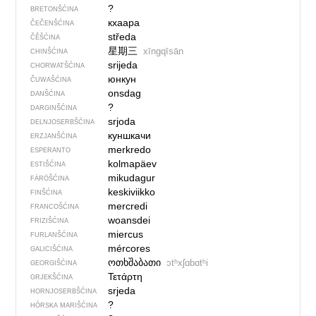
?
BRETONŠĆINA
кхаара
ČEČENŠĆINA
středa
ČĚŠĆINA
星期三
xīngqīsān
CHINŠĆINA
srijeda
CHORWATŠĆINA
юнкун
ČUWAŠĆINA
onsdag
DANŠĆINA
?
DARGINŠĆINA
srjoda
DELNJOSERBŠĆINA
куншкачи
ERZJANŠĆINA
merkredo
ESPERANTO
kolmapäev
ESTIŠĆINA
mikudagur
FÄRÖŠĆINA
keskiviikko
FINŠĆINA
mercredi
FRANCOŠĆINA
woansdei
FRIZIŠĆINA
miercus
FURLANŠĆINA
mércores
GALICIŠĆINA
ოთხშაბათი
ɔtʰxʃɑbɑtʰi
GEORGIŠĆINA
Τετάρτη
GRJEKŠĆINA
srjeda
HORNJOSERBŠĆINA
?
HÓRSKA MARIŠĆINA