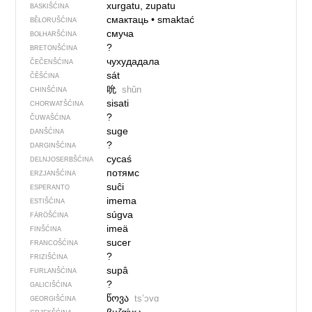
xurgatu, zupatu
BASKIŠĆINA
смактаць
•
smaktać
BĚŁORUŠĆINA
смуча
BOŁHARŠĆINA
?
BRETONŠĆINA
чухудадала
ČEČENŠĆINA
sát
ČĚŠĆINA
吮
shǔn
CHINŠĆINA
sisati
CHORWATŠĆINA
?
ČUWAŠĆINA
suge
DANŠĆINA
?
DARGINŠĆINA
cycaś
DELNJOSERBŠĆINA
потямс
ERZJANŠĆINA
suĉi
ESPERANTO
imema
ESTIŠĆINA
súgva
FÄRÖŠĆINA
imeä
FINŠĆINA
sucer
FRANCOŠĆINA
?
FRIZIŠĆINA
supâ
FURLANŠĆINA
?
GALICIŠĆINA
წოვა
tsʼɔvɑ
GEORGIŠĆINA