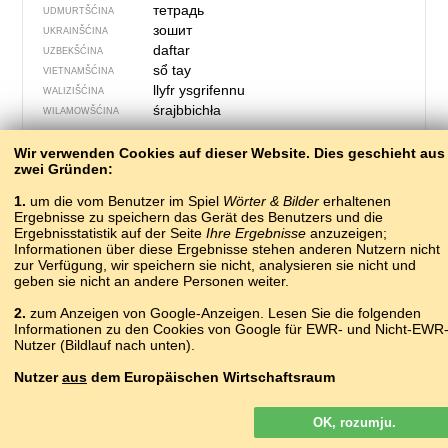
тетрадь
UDMURTŠĆINA
зошит
UKRAINŠĆINA
daftar
UZBEKŠĆINA
sổ tay
VIETNAMŠĆINA
llyfr ysgrifennu
WALIZIŠĆINA
śrajbbichła
WILAMOWŠĆINA
Wir verwenden Cookies auf dieser Website. Dies geschieht aus
zwei Gründen:
1.
um die vom Benutzer im Spiel
Wörter & Bilder
erhaltenen
Ergebnisse zu speichern das Gerät des Benutzers und die
Ergebnisstatistik auf der Seite
Ihre Ergebnisse
anzuzeigen;
Informationen über diese Ergebnisse stehen anderen Nutzern nicht
zur Verfügung, wir speichern sie nicht, analysieren sie nicht und
geben sie nicht an andere Personen weiter.
2.
zum Anzeigen von Google-Anzeigen. Lesen Sie die folgenden
Informationen zu den Cookies von Google für EWR- und Nicht-EWR
Nutzer (Bildlauf nach unten).
559 – stać
Nutzer
aus
dem Europäischen Wirtschaftsraum
гылазара
ABAZINŠĆINA
агылазаара
Google-Anzeigen, die auf unserer Website für Nutzer aus dem EWR
ABCHAZIŠĆINA
OK, rozumju.
geschaltet werden, sind
nicht
personalisiert. Obwohl diese Anzeigen
?
ADYGEJŠĆINA
keine Cookies für die Personalisierung von Anzeigen verwenden,