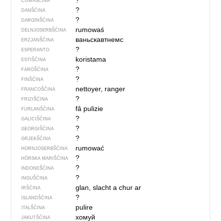
?
ČUWAŠĆINA
?
DANŠĆINA
?
DARGINŠĆINA
rumowaś
DELNJOSERBŠĆINA
ваньскавтнемс
ERZJANŠĆINA
?
ESPERANTO
koristama
ESTIŠĆINA
?
FÄRÖŠĆINA
?
FINŠĆINA
nettoyer, ranger
FRANCOŠĆINA
?
FRIZIŠĆINA
fâ pulizie
FURLANŠĆINA
?
GALICIŠĆINA
?
GEORGIŠĆINA
?
GRJEKŠĆINA
rumować
HORNJOSERBŠĆINA
?
HÓRSKA MARIŠĆINA
?
INDONEŠĆINA
?
INGUŠĆINA
glan, slacht a chur ar
IRŠĆINA
?
ISLANDŠĆINA
pulire
ITALŠĆINA
хомуй
JAKUTŠĆINA