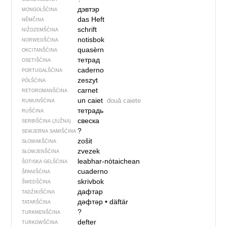
дэвтэр
MONGOLŠĆINA
das Heft
NĚMČINA
schrift
NIŽOZEMŠĆINA
notisbok
NORWEGŠĆINA
quasèrn
OKCITANŠĆINA
тетрад
OSETIŠĆINA
caderno
PORTUGALŠĆINA
zeszyt
PÓLŠĆINA
carnet
RETOROMANŠĆINA
un caiet
două caiete
RUMUNŠĆINA
тетрадь
RUŠĆINA
свеска
SERBIŠĆINA (JUŽNA)
?
SEWJERNA SAMIŠĆINA
zošit
SŁOWAKŠĆINA
zvezek
SŁOWJENŠĆINA
leabhar-nòtaichean
ŠOTISKA GELŠĆINA
cuaderno
ŠPANIŠĆINA
skrivbok
ŠWEDŠĆINA
дафтар
TADŹIKIŠĆINA
дәфтәр
•
däftär
TATARŠĆINA
?
TURKMENŠĆINA
defter
TURKOWŠĆINA