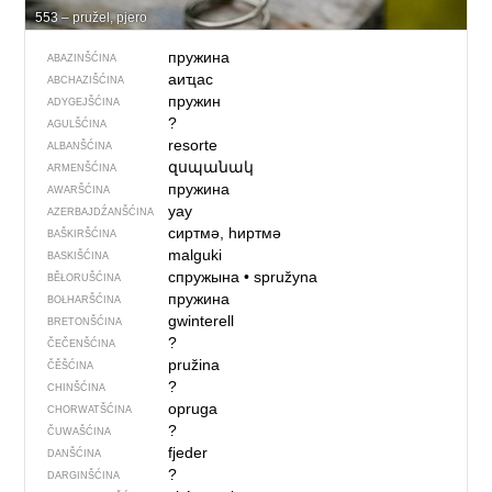
553 – pružel, pjero
пружина
ABAZINŠĆINA
аиҵас
ABCHAZIŠĆINA
пружин
ADYGEJŠĆINA
?
AGULŠĆINA
resorte
ALBANŠĆINA
զսպանակ
ARMENŠĆINA
пружина
AWARŠĆINA
yay
AZERBAJDŹANŠĆINA
сиртмә, һиртмә
BAŠKIRŠĆINA
malguki
BASKIŠĆINA
спружына
•
spružyna
BĚŁORUŠĆINA
пружина
BOŁHARŠĆINA
gwinterell
BRETONŠĆINA
?
ČEČENŠĆINA
pružina
ČĚŠĆINA
?
CHINŠĆINA
opruga
CHORWATŠĆINA
?
ČUWAŠĆINA
fjeder
DANŠĆINA
?
DARGINŠĆINA