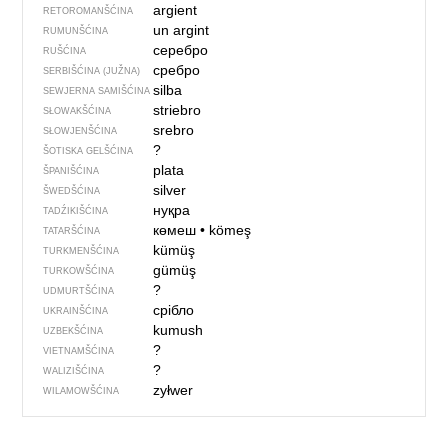
argient
RETOROMANŠĆINA
un argint
RUMUNŠĆINA
серебро
RUŠĆINA
сребро
SERBIŠĆINA (JUŽNA)
silba
SEWJERNA SAMIŠĆINA
striebro
SŁOWAKŠĆINA
srebro
SŁOWJENŠĆINA
?
ŠOTISKA GELŠĆINA
plata
ŠPANIŠĆINA
silver
ŠWEDŠĆINA
нуқра
TADŹIKIŠĆINA
көмеш
•
kömeş
TATARŠĆINA
kümüş
TURKMENŠĆINA
gümüş
TURKOWŠĆINA
?
UDMURTŠĆINA
срібло
UKRAINŠĆINA
kumush
UZBEKŠĆINA
?
VIETNAMŠĆINA
?
WALIZIŠĆINA
zyłwer
WILAMOWŠĆINA