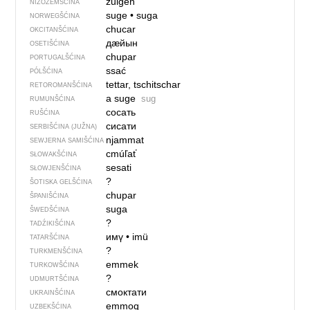
zuigen
NIŽOZEMŠĆINA
suge
•
suga
NORWEGŠĆINA
chucar
OKCITANŠĆINA
дӕйын
OSETIŠĆINA
chupar
PORTUGALŠĆINA
ssać
PÓLŠĆINA
tettar, tschitschar
RETOROMANŠĆINA
a suge
sug
RUMUNŠĆINA
сосать
RUŠĆINA
сисати
SERBIŠĆINA (JUŽNA)
njammat
SEWJERNA SAMIŠĆINA
cmúľať
SŁOWAKŠĆINA
sesati
SŁOWJENŠĆINA
?
ŠOTISKA GELŠĆINA
chupar
ŠPANIŠĆINA
suga
ŠWEDŠĆINA
?
TADŹIKIŠĆINA
имү
•
imü
TATARŠĆINA
?
TURKMENŠĆINA
emmek
TURKOWŠĆINA
?
UDMURTŠĆINA
смоктати
UKRAINŠĆINA
emmoq
UZBEKŠĆINA