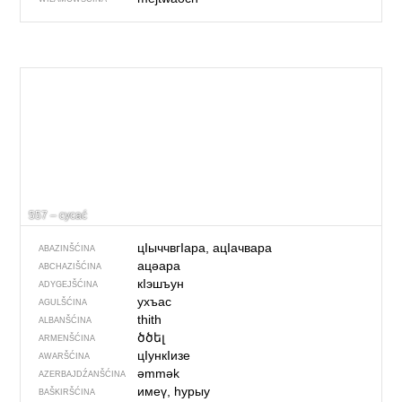
557 – cycać
цIыччвгIара, ацIачвара
ABAZINŠĆINA
ацәара
ABCHAZIŠĆINA
кIэшъун
ADYGEJŠĆINA
ухъас
AGULŠĆINA
thith
ALBANŠĆINA
ծծել
ARMENŠĆINA
цIункIизе
AWARŠĆINA
əmmək
AZERBAJDŹANŠĆINA
имеү, һурыу
BAŠKIRŠĆINA