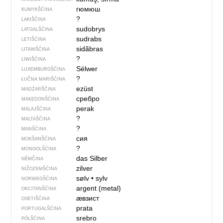
гюмюш
KUMYKŠĆINA
?
LAKIŠĆINA
sudobrys
LATGALŠĆINA
sudrabs
LETIŠĆINA
sidãbras
LITAWŠĆINA
?
LIWIŠĆINA
Sëlwer
LUXEMBURGŠĆINA
?
ŁUČNA MARIŠĆINA
ezüst
MADŹARŠĆINA
сребро
MAKEDONŠĆINA
perak
MALAJŠĆINA
?
MALTAŠĆINA
?
MANŠĆINA
сия
MOKŠANŠĆINA
?
MONGOLŠĆINA
das Silber
NĚMČINA
zilver
NIŽOZEMŠĆINA
sølv
•
sylv
NORWEGŠĆINA
argent (metal)
OKCITANŠĆINA
ӕвзист
OSETIŠĆINA
prata
PORTUGALŠĆINA
srebro
PÓLŠĆINA