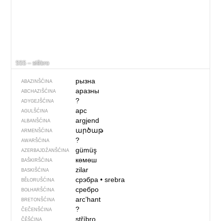
555 – slěbro
рызна
ABAZINŠĆINA
аразны
ABCHAZIŠĆINA
?
ADYGEJŠĆINA
арс
AGULŠĆINA
argjend
ALBANŠĆINA
արծաթ
ARMENŠĆINA
?
AWARŠĆINA
gümüş
AZERBAJDŹANŠĆINA
көмөш
BAŠKIRŠĆINA
zilar
BASKIŠĆINA
срэбра
•
srebra
BĚŁORUŠĆINA
сребро
BOŁHARŠĆINA
arc’hant
BRETONŠĆINA
?
ČEČENŠĆINA
stříbro
ČĚŠĆINA