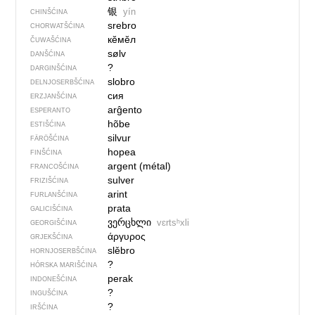
银
yín
CHINŠĆINA
srebro
CHORWATŠĆINA
кӗмӗл
ČUWAŠĆINA
sølv
DANŠĆINA
?
DARGINŠĆINA
slobro
DELNJOSERBŠĆINA
сия
ERZJANŠĆINA
arĝento
ESPERANTO
hõbe
ESTIŠĆINA
silvur
FÄRÖŠĆINA
hopea
FINŠĆINA
argent (métal)
FRANCOŠĆINA
sulver
FRIZIŠĆINA
arint
FURLANŠĆINA
prata
GALICIŠĆINA
ვერცხლი
vɛrtsʰxli
GEORGIŠĆINA
άργυρος
GRJEKŠĆINA
slěbro
HORNJOSERBŠĆINA
?
HÓRSKA MARIŠĆINA
perak
INDONEŠĆINA
?
INGUŠĆINA
?
IRŠĆINA