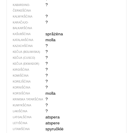
?
KABARDINO-
ČERKEŠĆINA
?
KALMYKŠĆINA
?
KARAČAJO-
BALKARŠĆINA
sprãżëna
KAŠUBŠĆINA
molla
KATALANŠĆINA
?
KAZACHŠĆINA
?
KEČUA (BOLIWISKA)
?
KEČUA (CUSCO)
?
KEČUA (EKWADOR)
?
KIRGIŠĆINA
?
KOMIŠĆINA
?
KOREJŠĆINA
?
KORNIŠĆINA
molla
KORSIŠĆINA
?
KRIMSKA TATARŠĆINA
?
KUMYKŠĆINA
?
LAKIŠĆINA
atspera
LATGALŠĆINA
atspere
LETIŠĆINA
spyruõklė
LITAWŠĆINA