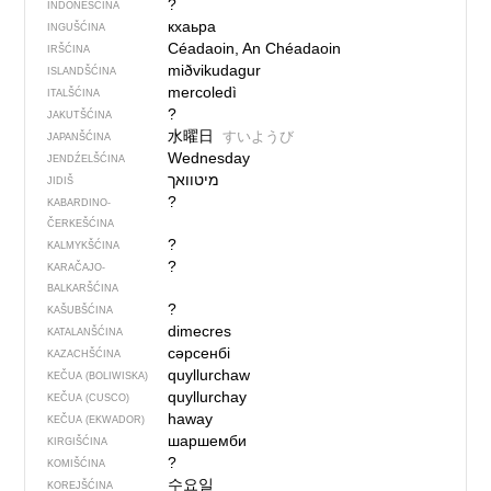
?
INDONEŠĆINA
кхаьра
INGUŠĆINA
Céadaoin, An Chéadaoin
IRŠĆINA
miðvikudagur
ISLANDŠĆINA
mercoledì
ITALŠĆINA
?
JAKUTŠĆINA
水曜日
すいようび
JAPANŠĆINA
Wednesday
JENDŹELŠĆINA
מיטוואך
JIDIŠ
?
KABARDINO-
ČERKEŠĆINA
?
KALMYKŠĆINA
?
KARAČAJO-
BALKARŠĆINA
?
KAŠUBŠĆINA
dimecres
KATALANŠĆINA
сәрсенбі
KAZACHŠĆINA
quyllurchaw
KEČUA (BOLIWISKA)
quyllurchay
KEČUA (CUSCO)
haway
KEČUA (EKWADOR)
шаршемби
KIRGIŠĆINA
?
KOMIŠĆINA
수요일
KOREJŠĆINA