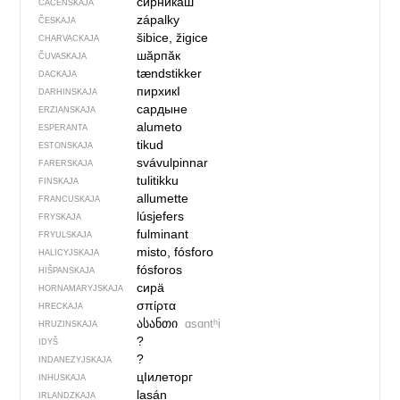
сирникаш
ČAČENSKAJA
zápalky
ČESKAJA
šibice, žigice
CHARVACKAJA
шӑрпӑк
ČUVASKAJA
tændstikker
DACKAJA
пирхикI
DARHINSKAJA
сардыне
ERZIANSKAJA
alumeto
ESPERANTA
tikud
ESTONSKAJA
svávulpinnar
FARERSKAJA
tulitikku
FINSKAJA
allumette
FRANCUSKAJA
lúsjefers
FRYSKAJA
fulminant
FRYULSKAJA
misto, fósforo
HALICYJSKAJA
fósforos
HIŠPANSKAJA
сирӓ
HORNAMARYJSKAJA
σπίρτα
HRECKAJA
ასანთი
ɑsɑntʰi
HRUZINSKAJA
?
IDYŠ
?
INDANEZYJSKAJA
цIилеторг
INHUSKAJA
lasán
IRLANDZKAJA