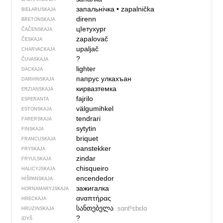
запальнічка
•
zapalnička
BIEŁARUSKAJA
direnn
BRETONSKAJA
цIетухург
ČAČENSKAJA
zapalovač
ČESKAJA
upaljač
CHARVACKAJA
?
ČUVASKAJA
lighter
DACKAJA
папрус улкахъан
DARHINSKAJA
кирвазтемка
ERZIANSKAJA
fajrilo
ESPERANTA
välgumihkel
ESTONSKAJA
tendrari
FARERSKAJA
sytytin
FINSKAJA
briquet
FRANCUSKAJA
oanstekker
FRYSKAJA
zindar
FRYULSKAJA
chisqueiro
HALICYJSKAJA
encendedor
HIŠPANSKAJA
зажигалка
HORNAMARYJSKAJA
αναπτήρας
HRECKAJA
სანთებელა
sɑntʰɛbɛlɑ
HRUZINSKAJA
?
IDYŠ