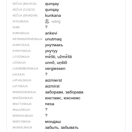
qunqay
KEČUA (BALIVIJA)
qunqay
KEČUA (CUSCO)
kunkana
KEČUA (EKVADOR)
忘
wàng
KITAJSKAJA
?
KOMI
ankevi
KORNSKAJA
unutmaq
KRYMSKA­TATARSKAJA
унутмакъ
KUMYCKAJA
унутуу
KYRHYSKAJA
mir̃šti, užmir̃šti
LITOŬSKAJA
unnõ, uņštõ
LIŬSKAJA
vergiessen
LUKSEMBURSKAJA
?
ŁACKAJA
aizmierst
ŁATHALSKAJA
aizmirst
ŁATYSKAJA
заборави, заборава
MAKIEDONSKAJA
юкстамс, юкснемс
MAKŠANSKAJA
nesa
MALTYJSKAJA
?
MAŁAJSKAJA
?
MANHOLSKAJA
мондаш
MARYJSKAJA
забыть, забывать
MASKALSKAJA