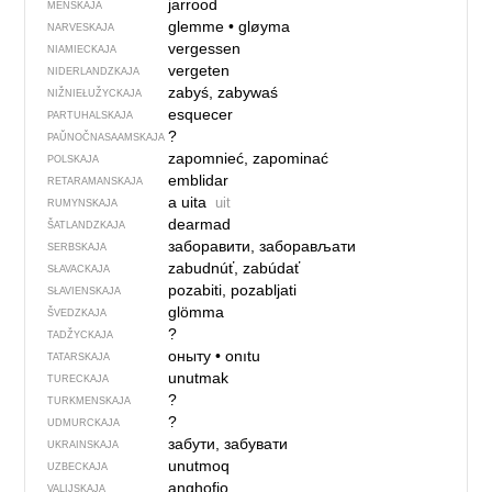
jarrood
MENSKAJA
glemme
•
gløyma
NARVESKAJA
vergessen
NIAMIECKAJA
vergeten
NIDERLANDZKAJA
zabyś, zabywaś
NIŽNIEŁUŽYCKAJA
esquecer
PARTUHALSKAJA
?
PAŬNOČ­NA­SA­AM­SKAJA
zapomnieć, zapominać
POLSKAJA
emblidar
RETARAMANSKAJA
a uita
uit
RUMYNSKAJA
dearmad
ŠATLANDZKAJA
заборавити, заборављати
SERBSKAJA
zabudnúť, zabúdať
SŁAVACKAJA
pozabiti, pozabljati
SŁAVIENSKAJA
glömma
ŠVEDZKAJA
?
TADŽYCKAJA
оныту
•
onıtu
TATARSKAJA
unutmak
TURECKAJA
?
TURKMENSKAJA
?
UDMURCKAJA
забути, забувати
UKRAINSKAJA
unutmoq
UZBECKAJA
anghofio
VALIJSKAJA