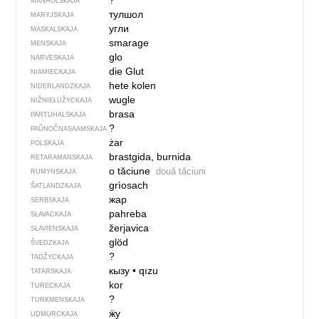
?
MANHOLSKAJA
тулшол
MARYJSKAJA
угли
MASKALSKAJA
smarage
MENSKAJA
glo
NARVESKAJA
die Glut
NIAMIECKAJA
hete kolen
NIDERLANDZKAJA
wugle
NIŽNIEŁUŽYCKAJA
brasa
PARTUHALSKAJA
?
PAŬNOČ­NA­SA­AM­SKAJA
żar
POLSKAJA
brastgida, burnida
RETARAMANSKAJA
o tăciune
două tăciuni
RUMYNSKAJA
grìosach
ŠATLANDZKAJA
жар
SERBSKAJA
pahreba
SŁAVACKAJA
žerjavica
SŁAVIENSKAJA
glöd
ŠVEDZKAJA
?
TADŽYCKAJA
кызу
•
qızu
TATARSKAJA
kor
TURECKAJA
?
TURKMENSKAJA
ӝу
UDMURCKAJA