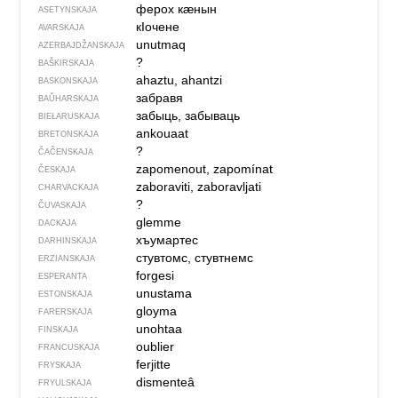
ферох кӕнын
ASETYNSKAJA
кIочене
AVARSKAJA
unutmaq
AZERBAJDŽAN­SKAJA
?
BAŠKIRSKAJA
ahaztu, ahantzi
BASKONSKAJA
забравя
BAŬHARSKAJA
забыць, забываць
BIEŁARUSKAJA
ankouaat
BRETONSKAJA
?
ČAČENSKAJA
zapomenout, zapomínat
ČESKAJA
zaboraviti, zaboravljati
CHARVACKAJA
?
ČUVASKAJA
glemme
DACKAJA
хъумартес
DARHINSKAJA
стувтомс, стувтнемс
ERZIANSKAJA
forgesi
ESPERANTA
unustama
ESTONSKAJA
gloyma
FARERSKAJA
unohtaa
FINSKAJA
oublier
FRANCUSKAJA
ferjitte
FRYSKAJA
dismenteâ
FRYULSKAJA