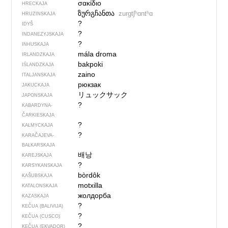
σακίδιο
HRECKAJA
ზურგჩანთა
zurgtʃʰɑntʰɑ
HRUZINSKAJA
?
IDYŠ
?
INDANEZYJSKAJA
?
INHUSKAJA
mála droma
IRLANDZKAJA
bakpoki
IŚLANDZKAJA
zaino
ITALJANSKAJA
рюкзак
JAKUCKAJA
リュックサック
JAPONSKAJA
?
KABARDYNA-
ČARKIESKAJA
?
KAŁMYCKAJA
?
KARAČAJEVA-
BAŁKARSKAJA
배낭
KAREJSKAJA
?
KARSYKANSKAJA
bòrdôk
KAŠUBSKAJA
motxilla
KATALONSKAJA
жолдорба
KAZASKAJA
?
KEČUA (BALIVIJA)
?
KEČUA (CUSCO)
?
KEČUA (EKVADOR)