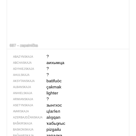
687 – zapalnička
?
ABAZYNSKAJA
аихымца
ABCHASKAJA
?
ADYHIEJSKAJA
?
AHULSKAJA
batifuòc
AKSYTANSKAJA
çakmak
ALBANSKAJA
lighter
ANHIELSKAJA
?
ARMIANSKAJA
зынгхос
ASETYNSKAJA
цIагIел
AVARSKAJA
alışqan
AZERBAJDŽAN­SKAJA
ҡабыҙғыс
BAŠKIRSKAJA
pizgailu
BASKONSKAJA
запалка
BAŬHARSKAJA