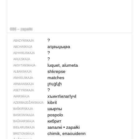
686 – zapałki
?
ABAZYNSKAJA
аҵәыџьқәа
ABCHASKAJA
?
ADYHIEJSKAJA
?
AHULSKAJA
luquet, alumeta
AKSYTANSKAJA
shkrepse
ALBANSKAJA
matches
ANHIELSKAJA
լուցկի
ARMIANSKAJA
?
ASETYNSKAJA
хъинтIилагIучI
AVARSKAJA
kibrit
AZERBAJDŽAN­SKAJA
шырпы
BAŠKIRSKAJA
pospolo
BASKONSKAJA
кибрит
BAŬHARSKAJA
запалкі
•
zapałki
BIEŁARUSKAJA
chimik, enaouidenn
BRETONSKAJA