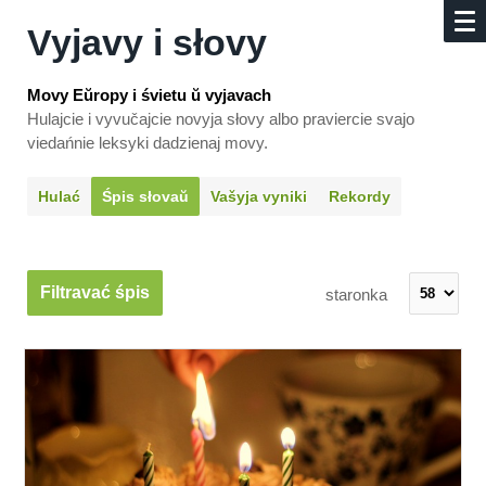
Vyjavy i słovy
Movy Eŭropy i śvietu ŭ vyjavach
Hulajcie i vyvučajcie novyja słovy albo praviercie svajo
viedańnie leksyki dadzienaj movy.
Hulać
Śpis słovaŭ
Vašyja vyniki
Rekordy
Filtravać śpis
staronka