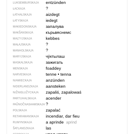
entzünden
LUKSEMBURSKAJA
?
ŁACKAJA
aizdegt
ŁATHALSKAJA
iedegt
ŁATYSKAJA
запалува
MAKIEDONSKAJA
кърьвяснемс
MAKŠANSKAJA
kebbes
MALTYJSKAJA
?
MAŁAJSKAJA
?
MANHOLSKAJA
чӱктылаш
MARYJSKAJA
зажигать
MASKALSKAJA
foaddey
MENSKAJA
tenne
•
tenna
NARVESKAJA
anzünden
NIAMIECKAJA
aansteken
NIDERLANDZKAJA
zapaliś, zapalowaś
NIŽNIEŁUŽYCKAJA
acender
PARTUHALSKAJA
?
PAŬNOČ­NA­SA­AM­SKAJA
zapalać
POLSKAJA
incendiar, dar fieu
RETARAMANSKAJA
a aprinde
aprind
RUMYNSKAJA
las
ŠATLANDZKAJA