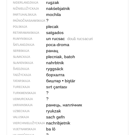
rugzak
NIDERLANDZKAJA
nakśebjatnik
NIŽNIEŁUŽYCKAJA
mochila
PARTUHALSKAJA
?
PAŬNOČ­NA­SA­AM­SKAJA
plecak
POLSKAJA
satgados
RETARAMANSKAJA
un rucsac
două rucsacuri
RUMYNSKAJA
poca-droma
ŠATLANDZKAJA
ранац
SERBSKAJA
plecniak, batoh
SŁAVACKAJA
nahrbtnik
SŁAVIENSKAJA
ryggsäck
ŠVEDZKAJA
борхалта
TADŽYCKAJA
биштәр
•
biştär
TATARSKAJA
sırt çantası
TURECKAJA
?
TURKMENSKAJA
?
UDMURCKAJA
ранець, наплічник
UKRAINSKAJA
ryukzak
UZBECKAJA
sach gefn
VALIJSKAJA
nachribjetnik
VIERCHNIE­ŁUŽYCKAJA
ba lô
VIJETNAMSKAJA