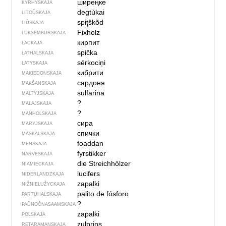
ширеңке
KYRHYSKAJA
degtùkai
LITOŬSKAJA
spiţškõd
LIŬSKAJA
Fixholz
LUKSEMBURSKAJA
кирпит
ŁACKAJA
spička
ŁATHALSKAJA
sērkociņi
ŁATYSKAJA
кибрити
MAKIEDONSKAJA
сардоня
MAKŠANSKAJA
sulfarina
MALTYJSKAJA
?
MAŁAJSKAJA
?
MANHOLSKAJA
сира
MARYJSKAJA
спички
MASKALSKAJA
foaddan
MENSKAJA
fyrstikker
NARVESKAJA
die Streichhölzer
NIAMIECKAJA
lucifers
NIDERLANDZKAJA
zapalki
NIŽNIEŁUŽYCKAJA
palito de fósforo
PARTUHALSKAJA
?
PAŬNOČ­NA­SA­AM­SKAJA
zapałki
POLSKAJA
zulprins
RETARAMANSKAJA