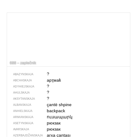
688 – zaplečnik
?
ABAZYNSKAJA
арҭмаҟ
ABCHASKAJA
?
ADYHIEJSKAJA
?
AHULSKAJA
?
AKSYTANSKAJA
çantë shpine
ALBANSKAJA
backpack
ANHIELSKAJA
ուսապարկ
ARMIANSKAJA
рюкзак
ASETYNSKAJA
рюкзак
AVARSKAJA
arxa çantası
AZERBAJDŽAN­SKAJA