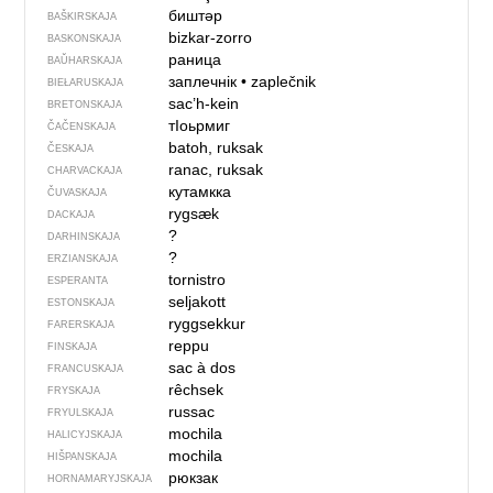
биштәр
BAŠKIRSKAJA
bizkar-zorro
BASKONSKAJA
раница
BAŬHARSKAJA
заплечнік
•
zaplečnik
BIEŁARUSKAJA
sac’h-kein
BRETONSKAJA
тIоьрмиг
ČAČENSKAJA
batoh, ruksak
ČESKAJA
ranac, ruksak
CHARVACKAJA
кутамкка
ČUVASKAJA
rygsæk
DACKAJA
?
DARHINSKAJA
?
ERZIANSKAJA
tornistro
ESPERANTA
seljakott
ESTONSKAJA
ryggsekkur
FARERSKAJA
reppu
FINSKAJA
sac à dos
FRANCUSKAJA
rêchsek
FRYSKAJA
russac
FRYULSKAJA
mochila
HALICYJSKAJA
mochila
HIŠPANSKAJA
рюкзак
HORNAMARYJSKAJA