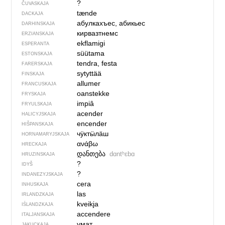
?
ČUVASKAJA
tænde
DACKAJA
абулкахъес, абикьес
DARHINSKAJA
кирвазтнемс
ERZIANSKAJA
ekflamigi
ESPERANTA
süütama
ESTONSKAJA
tendra, festa
FARERSKAJA
sytyttää
FINSKAJA
allumer
FRANCUSKAJA
oanstekke
FRYSKAJA
impiâ
FRYULSKAJA
acender
HALICYJSKAJA
encender
HIŠPANSKAJA
чӱктӹлӓш
HORNAMARYJSKAJA
ανάβω
HRECKAJA
დანთება
dɑntʰɛbɑ
HRUZINSKAJA
?
IDYŠ
?
INDANEZYJSKAJA
сега
INHUSKAJA
las
IRLANDZKAJA
kveikja
IŚLANDZKAJA
accendere
ITALJANSKAJA
умат
JAKUCKAJA