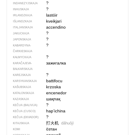
?
INDANEZYJSKAJA
?
INHUSKAJA
lastóir
IRLANDZKAJA
kveikjari
IŚLANDZKAJA
accendino
ITALJANSKAJA
?
JAKUCKAJA
?
JAPONSKAJA
?
KABARDYNA-
ČARKIESKAJA
?
KAŁMYCKAJA
зажигалка
KARAČAJEVA-
BAŁKARSKAJA
?
KAREJSKAJA
battifocu
KARSYKANSKAJA
krzoska
KAŠUBSKAJA
encenedor
KATALONSKAJA
шақпақ
KAZASKAJA
?
KEČUA (BALIVIJA)
hap’ichina
KEČUA (CUSCO)
?
KEČUA (EKVADOR)
打火机
dǎhuǒjī
KITAJSKAJA
ӧзтан
KOMI