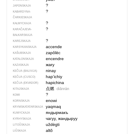
?
JAPONSKAJA
?
KABARDYNA-
ČARKIESKAJA
?
KAŁMYCKAJA
?
KARAČAJEVA-
BAŁKARSKAJA
?
KAREJSKAJA
accende
KARSYKANSKAJA
zapôlëc
KAŠUBSKAJA
encendre
KATALONSKAJA
жағу
KAZASKAJA
ninay
KEČUA (BALIVIJA)
hap’ichiy
KEČUA (CUSCO)
hapichina
KEČUA (EKVADOR)
点燃
diǎnrán
KITAJSKAJA
?
KOMI
enowi
KORNSKAJA
yaqmaq
KRYMSKA­TATARSKAJA
яндырмакъ
KUMYCKAJA
чагуу, жандыруу
KYRHYSKAJA
uždègti
LITOŬSKAJA
altõ
LIŬSKAJA