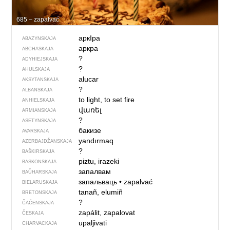
685 – zapalvać
аркIра
ABAZYNSKAJA
аркра
ABCHASKAJA
?
ADYHIEJSKAJA
?
AHULSKAJA
alucar
AKSYTANSKAJA
?
ALBANSKAJA
to light, to set fire
ANHIELSKAJA
վառել
ARMIANSKAJA
?
ASETYNSKAJA
бакизе
AVARSKAJA
yandırmaq
AZERBAJDŽAN­SKAJA
?
BAŠKIRSKAJA
piztu, irazeki
BASKONSKAJA
запалвам
BAŬHARSKAJA
запальваць
•
zapalvać
BIEŁARUSKAJA
tanañ, elumiñ
BRETONSKAJA
?
ČAČENSKAJA
zapálit, zapalovat
ČESKAJA
upaljivati
CHARVACKAJA