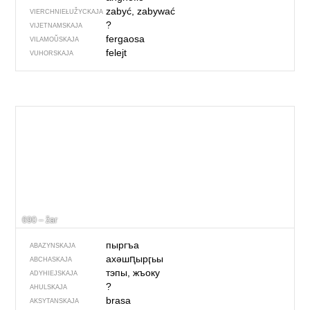
zabyć, zabywać
VIERCHNIE­ŁUŽYCKAJA
?
VIJETNAMSKAJA
fergaosa
VILAMOŬSKAJA
felejt
VUHORSKAJA
690 – žar
пыргъа
ABAZYNSKAJA
ахәшԥырӷьы
ABCHASKAJA
тэпы, жъоку
ADYHIEJSKAJA
?
AHULSKAJA
brasa
AKSYTANSKAJA