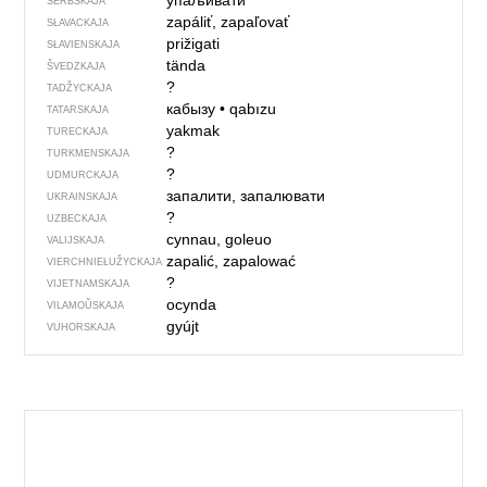
упаљивати
SERBSKAJA
zapáliť, zapaľovať
SŁAVACKAJA
prižigati
SŁAVIENSKAJA
tända
ŠVEDZKAJA
?
TADŽYCKAJA
кабызу
•
qabızu
TATARSKAJA
yakmak
TURECKAJA
?
TURKMENSKAJA
?
UDMURCKAJA
запалити, запалювати
UKRAINSKAJA
?
UZBECKAJA
cynnau, goleuo
VALIJSKAJA
zapalić, zapalować
VIERCHNIE­ŁUŽYCKAJA
?
VIJETNAMSKAJA
ocynda
VILAMOŬSKAJA
gyújt
VUHORSKAJA