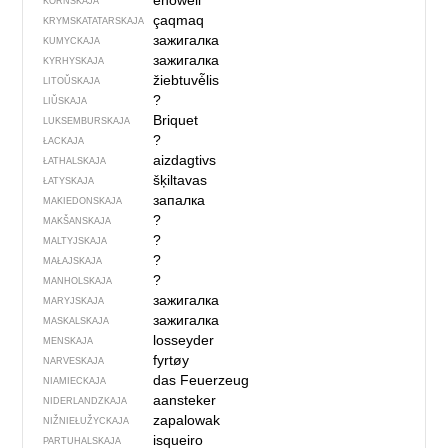
enowell
KORNSKAJA
çaqmaq
KRYMSKA­TATARSKAJA
зажигалка
KUMYCKAJA
зажигалка
KYRHYSKAJA
žiebtuvė̃lis
LITOŬSKAJA
?
LIŬSKAJA
Briquet
LUKSEMBURSKAJA
?
ŁACKAJA
aizdagtivs
ŁATHALSKAJA
šķiltavas
ŁATYSKAJA
запалка
MAKIEDONSKAJA
?
MAKŠANSKAJA
?
MALTYJSKAJA
?
MAŁAJSKAJA
?
MANHOLSKAJA
зажигалка
MARYJSKAJA
зажигалка
MASKALSKAJA
losseyder
MENSKAJA
fyrtøy
NARVESKAJA
das Feuerzeug
NIAMIECKAJA
aansteker
NIDERLANDZKAJA
zapalowak
NIŽNIEŁUŽYCKAJA
isqueiro
PARTUHALSKAJA