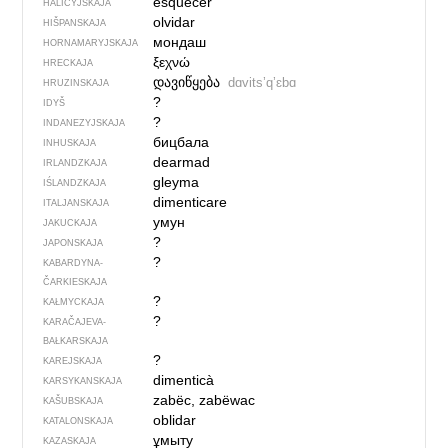
esquecer
HALICYJSKAJA
olvidar
HIŠPANSKAJA
мондаш
HORNAMARYJSKAJA
ξεχνώ
HRECKAJA
დავიწყება
dɑvitsʼqʼɛbɑ
HRUZINSKAJA
?
IDYŠ
?
INDANEZYJSKAJA
бицбала
INHUSKAJA
dearmad
IRLANDZKAJA
gleyma
IŚLANDZKAJA
dimenticare
ITALJANSKAJA
умун
JAKUCKAJA
?
JAPONSKAJA
?
KABARDYNA-
ČARKIESKAJA
?
KAŁMYCKAJA
?
KARAČAJEVA-
BAŁKARSKAJA
?
KAREJSKAJA
dimenticà
KARSYKANSKAJA
zabëc, zabëwac
KAŠUBSKAJA
oblidar
KATALONSKAJA
ұмыту
KAZASKAJA