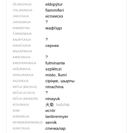
eldspýtur
IŚLANDZKAJA
fiammiferi
ITALJANSKAJA
испиискэ
JAKUCKAJA
?
JAPONSKAJA
мафIэдз
KABARDYNA-
ČARKIESKAJA
?
KAŁMYCKAJA
сернек
KARAČAJEVA-
BAŁKARSKAJA
?
KAREJSKAJA
fulminante
KARSYKANSKAJA
szplétczi
KAŠUBSKAJA
misto, llumí
KATALONSKAJA
сіріңке, шырпы
KAZASKAJA
ninachina
KEČUA (BALIVIJA)
?
KEČUA (CUSCO)
ninayuk
KEČUA (EKVADOR)
火柴
huǒchái
KITAJSKAJA
истӧг
KOMI
tanbrennyer
KORNSKAJA
sernik
KRYMSKA­TATARSKAJA
спичкалар
KUMYCKAJA