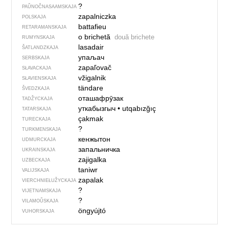
?
PAŬNOČ­NA­SA­AM­SKAJA
zapalniczka
POLSKAJA
battafieu
RETARAMANSKAJA
o brichetă
două brichete
RUMYNSKAJA
lasadair
ŠATLANDZKAJA
упаљач
SERBSKAJA
zapaľovač
SŁAVACKAJA
vžigalnik
SŁAVIENSKAJA
tändare
ŠVEDZKAJA
оташафрӯзак
TADŽYCKAJA
уткабызгыч
•
utqabızğıç
TATARSKAJA
çakmak
TURECKAJA
?
TURKMENSKAJA
кенжытон
UDMURCKAJA
запальничка
UKRAINSKAJA
zajigalka
UZBECKAJA
taniwr
VALIJSKAJA
zapalak
VIERCHNIE­ŁUŽYCKAJA
?
VIJETNAMSKAJA
?
VILAMOŬSKAJA
öngyújtó
VUHORSKAJA