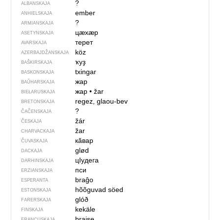
?
ALBANSKAJA
ember
ANHIELSKAJA
?
ARMIANSKAJA
цӕхӕр
ASETYNSKAJA
терет
AVARSKAJA
köz
AZERBAJDŽAN­SKAJA
ҡуҙ
BAŠKIRSKAJA
txingar
BASKONSKAJA
жар
BAŬHARSKAJA
жар
•
žar
BIEŁARUSKAJA
regez, glaou-bev
BRETONSKAJA
?
ČAČENSKAJA
žár
ČESKAJA
žar
CHARVACKAJA
кӑвар
ČUVASKAJA
glød
DACKAJA
цIудега
DARHINSKAJA
пси
ERZIANSKAJA
braĝo
ESPERANTA
hõõguvad söed
ESTONSKAJA
glóð
FARERSKAJA
kekäle
FINSKAJA
braise
FRANCUSKAJA