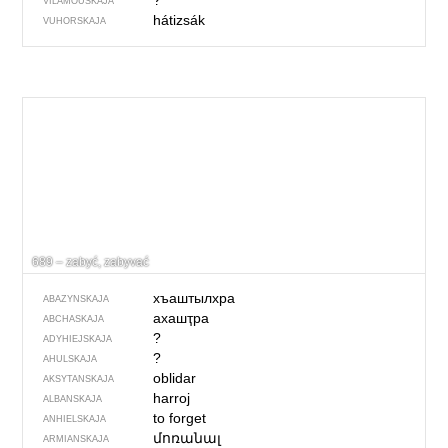
?
VILAMOŬSKAJA
hátizsák
VUHORSKAJA
689 – zabyć, zabyvać
хъаштылхра
ABAZYNSKAJA
ахашҭра
ABCHASKAJA
?
ADYHIEJSKAJA
?
AHULSKAJA
oblidar
AKSYTANSKAJA
harroj
ALBANSKAJA
to forget
ANHIELSKAJA
մոռանալ
ARMIANSKAJA