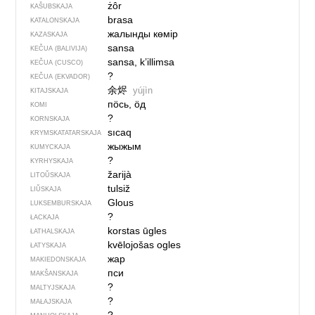
żôr
KAŠUBSKAJA
brasa
KATALONSKAJA
жалынды көмір
KAZASKAJA
sansa
KEČUA (BALIVIJA)
sansa, k’illimsa
KEČUA (CUSCO)
?
KEČUA (EKVADOR)
余烬
yújìn
KITAJSKAJA
пӧсь, ӧд
KOMI
?
KORNSKAJA
sıcaq
KRYMSKA­TATARSKAJA
жыжым
KUMYCKAJA
?
KYRHYSKAJA
žarijà
LITOŬSKAJA
tulsiž
LIŬSKAJA
Glous
LUKSEMBURSKAJA
?
ŁACKAJA
korstas ūgles
ŁATHALSKAJA
kvēlojošas ogles
ŁATYSKAJA
жар
MAKIEDONSKAJA
пси
MAKŠANSKAJA
?
MALTYJSKAJA
?
MAŁAJSKAJA