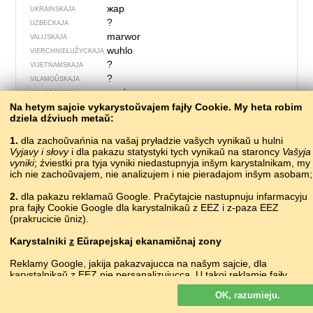
жар
UKRAINSKAJA
?
UZBECKAJA
marwor
VALIJSKAJA
wuhlo
VIERCHNIE­ŁUŽYCKAJA
?
VIJETNAMSKAJA
?
VILAMOŬSKAJA
parázs
VUHORSKAJA
Na hetym sajcie vykarystoŭvajem fajły Cookie. My heta robim
dziela dźviuch metaŭ:
1.
dla zachoŭvańnia na vašaj pryładzie vašych vynikaŭ u hulni
Vyjavy i słovy
i dla pakazu statystyki tych vynikaŭ na staroncy
Vašyja
vyniki
; źviestki pra tyja vyniki niedastupnyja inšym karystalnikam, my
ich nie zachoŭvajem, nie analizujem i nie pieradajom inšym asobam;
2.
dla pakazu reklamaŭ Google. Pračytajcie nastupnuju infarmacyju
pra fajły Cookie Google dla karystalnikaŭ z EEZ i z-paza EEZ
(prakrucicie ŭniz).
Karystalniki
z
Eŭrapejskaj ekanamičnaj zony
691 – žaroŭka
Reklamy Google, jakija pakazvajucca na našym sajcie, dla
karystalnikaŭ z EEZ
nie
persanalizujucca. U takoj reklamie fajły
cookie nie vykarystoŭvajucca dla persanalizacyi abjavaŭ, ale słužać
?
ABAZYNSKAJA
OK, razumieju.
dla abmiežavańnia častaty pakazaŭ, padrych­toŭki zvodnych
алампочка
ABCHASKAJA
spravazdač, a taksama dla abarony ad machlarstva i złoŭžyvańnia.