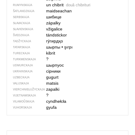
un chibrit
două chibrituri
RUMYNSKAJA
maidseachan
ŠATLANDZKAJA
шибице
SERBSKAJA
zápalky
SŁAVACKAJA
vžigalice
SŁAVIENSKAJA
tändstickor
ŠVEDZKAJA
гӯгирдҳо
TADŽYCKAJA
шырпы
•
şırpı
TATARSKAJA
kibrit
TURECKAJA
?
TURKMENSKAJA
шырпуос
UDMURCKAJA
сірники
UKRAINSKAJA
gugurt
UZBECKAJA
matsis
VALIJSKAJA
zapalki
VIERCHNIE­ŁUŽYCKAJA
?
VIJETNAMSKAJA
cyndhełcła
VILAMOŬSKAJA
gyufa
VUHORSKAJA