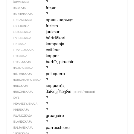
?
ČUVASKAJA
frisør
DACKAJA
?
DARHINSKAJA
прянь нарыця
ERZIANSKAJA
frizisto
ESPERANTA
juuksur
ESTONSKAJA
hárfríðkari
FARERSKAJA
kampaaja
FINSKAJA
coiffeur
FRANCUSKAJA
kapper
FRYSKAJA
barbîr, piruchîr
FRYULSKAJA
?
HALICYJSKAJA
peluquero
HIŠPANSKAJA
?
HORNAMARYJSKAJA
κομμωτής
HRECKAJA
პარიკმახერი
pʼɑrikʼmɑxɛri
HRUZINSKAJA
?
IDYŠ
?
INDANEZYJSKAJA
?
INHUSKAJA
gruagaire
IRLANDZKAJA
?
IŚLANDZKAJA
parrucchiere
ITALJANSKAJA
?
JAKUCKAJA