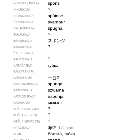
spons
INDANEZYJSKAJA
?
INHUSKAJA
spúinse
IRLANDZKAJA
svampur
IŚLANDZKAJA
spugna
ITALJANSKAJA
?
JAKUCKAJA
スポンジ
JAPONSKAJA
?
KABARDYNA-
ČARKIESKAJA
?
KAŁMYCKAJA
губка
KARAČAJEVA-
BAŁKARSKAJA
스펀지
KAREJSKAJA
spunga
KARSYKANSKAJA
szwama
KAŠUBSKAJA
esponja
KATALONSKAJA
ысқыш
KAZASKAJA
?
KEČUA (BALIVIJA)
?
KEČUA (CUSCO)
?
KEČUA (EKVADOR)
海绵
hǎimián
KITAJSKAJA
бӧдяга, губка
KOMI