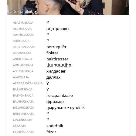
145 – cyrulnik
?
ABAZYNSKAJA
аԥаҵасаҩы
ABCHASKAJA
?
ADYHIEJSKAJA
?
AHULSKAJA
perruquièr
AKSYTANSKAJA
floktar
ALBANSKAJA
hairdresser
ANHIELSKAJA
վարսավիր
ARMIANSKAJA
хилдасӕг
ASETYNSKAJA
даллак
AVARSKAJA
?
AZERBAJDŽAN­SKAJA
?
BAŠKIRSKAJA
ile-apaintzaile
BASKONSKAJA
фризьор
BAŬHARSKAJA
цырульнік
•
cyrulnik
BIEŁARUSKAJA
?
BRETONSKAJA
?
ČAČENSKAJA
kadeřník
ČESKAJA
frizer
CHARVACKAJA