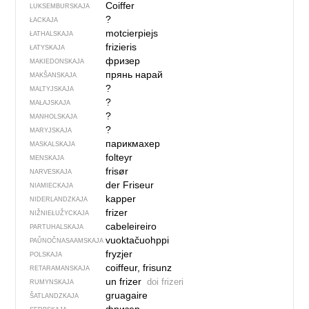
Coiffer
LUKSEMBURSKAJA
?
ŁACKAJA
motcierpiejs
ŁATHALSKAJA
frizieris
ŁATYSKAJA
фризер
MAKIEDONSKAJA
прянь нарай
MAKŠANSKAJA
?
MALTYJSKAJA
?
MAŁAJSKAJA
?
MANHOLSKAJA
?
MARYJSKAJA
парикмахер
MASKALSKAJA
folteyr
MENSKAJA
frisør
NARVESKAJA
der Friseur
NIAMIECKAJA
kapper
NIDERLANDZKAJA
frizer
NIŽNIEŁUŽYCKAJA
cabeleireiro
PARTUHALSKAJA
vuoktačuohppi
PAŬNOČ­NA­SA­AM­SKAJA
fryzjer
POLSKAJA
coiffeur, frisunz
RETARAMANSKAJA
un frizer
doi frizeri
RUMYNSKAJA
gruagaire
ŠATLANDZKAJA