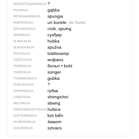
?
PAŬNOČ­NA­SA­AM­SKAJA
gąbka
POLSKAJA
spungia
RETARAMANSKAJA
un burete
doi bureți
RUMYNSKAJA
cìob, spuing
ŠATLANDZKAJA
сунђер
SERBSKAJA
hubka
SŁAVACKAJA
spužva
SŁAVIENSKAJA
tvättsvamp
ŠVEDZKAJA
исфанҷ
TADŽYCKAJA
болыт
•
bolıt
TATARSKAJA
sünger
TURECKAJA
gubka
TURKMENSKAJA
?
UDMURCKAJA
губка
UKRAINSKAJA
shimgichni
UZBECKAJA
sbwng
VALIJSKAJA
hubica
VIERCHNIE­ŁUŽYCKAJA
bọt biển
VIJETNAMSKAJA
śwaom
VILAMOŬSKAJA
szivacs
VUHORSKAJA