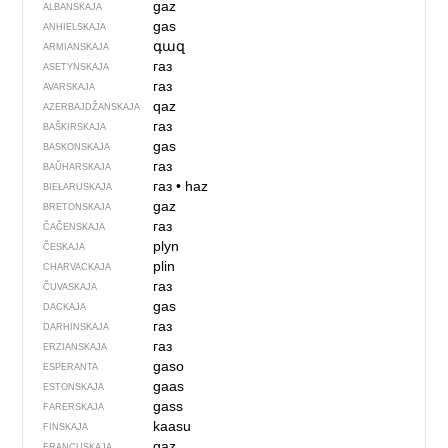
gaz
ALBANSKAJA
gas
ANHIELSKAJA
գազ
ARMIANSKAJA
газ
ASETYNSKAJA
газ
AVARSKAJA
qaz
AZERBAJDŽAN­SKAJA
газ
BAŠKIRSKAJA
gas
BASKONSKAJA
газ
BAŬHARSKAJA
газ
•
haz
BIEŁARUSKAJA
gaz
BRETONSKAJA
газ
ČAČENSKAJA
plyn
ČESKAJA
plin
CHARVACKAJA
газ
ČUVASKAJA
gas
DACKAJA
газ
DARHINSKAJA
газ
ERZIANSKAJA
gaso
ESPERANTA
gaas
ESTONSKAJA
gass
FARERSKAJA
kaasu
FINSKAJA
gaz
FRANCUSKAJA