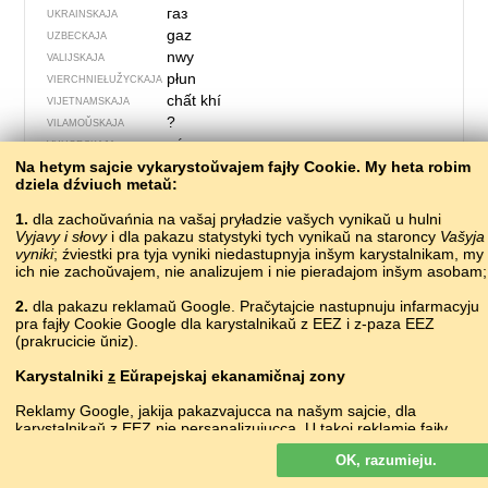
газ
UKRAINSKAJA
gaz
UZBECKAJA
nwy
VALIJSKAJA
płun
VIERCHNIE­ŁUŽYCKAJA
chất khí
VIJETNAMSKAJA
?
VILAMOŬSKAJA
gáz
VUHORSKAJA
Na hetym sajcie vykarystoŭvajem fajły Cookie. My heta robim
dziela dźviuch metaŭ:
1.
dla zachoŭvańnia na vašaj pryładzie vašych vynikaŭ u hulni
Vyjavy i słovy
i dla pakazu statystyki tych vynikaŭ na staroncy
Vašyja
vyniki
; źviestki pra tyja vyniki niedastupnyja inšym karystalnikam, my
ich nie zachoŭvajem, nie analizujem i nie pieradajom inšym asobam;
2.
dla pakazu reklamaŭ Google. Pračytajcie nastupnuju infarmacyju
pra fajły Cookie Google dla karystalnikaŭ z EEZ i z-paza EEZ
(prakrucicie ŭniz).
Karystalniki
z
Eŭrapejskaj ekanamičnaj zony
151 –
Reklamy Google, jakija pakazvajucca na našym sajcie, dla
karystalnikaŭ z EEZ
nie
persanalizujucca. U takoj reklamie fajły
cookie nie vykarystoŭvajucca dla persanalizacyi abjavaŭ, ale słužać
?
ABAZYNSKAJA
OK, razumieju.
dla abmiežavańnia častaty pakazaŭ, padrych­toŭki zvodnych
?
ABCHASKAJA
spravazdač, a taksama dla abarony ad machlarstva i złoŭžyvańnia.