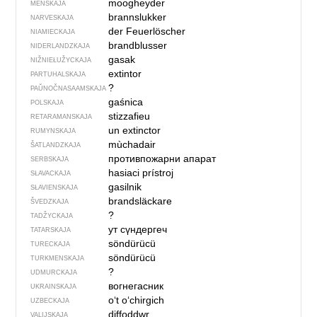
moogheyder
MENSKAJA
brannslukker
NARVESKAJA
der Feuerlöscher
NIAMIECKAJA
brandblusser
NIDERLANDZKAJA
gasak
NIŽNIEŁUŽYCKAJA
extintor
PARTUHALSKAJA
?
PAŬNOČ­NA­SA­AM­SKAJA
gaśnica
POLSKAJA
stizzafieu
RETARAMANSKAJA
un extinctor
RUMYNSKAJA
mùchadair
ŠATLANDZKAJA
противпожарни апарат
SERBSKAJA
hasiaci prístroj
SŁAVACKAJA
gasilnik
SŁAVIENSKAJA
brandsläckare
ŠVEDZKAJA
?
TADŽYCKAJA
ут сүндергеч
TATARSKAJA
söndürücü
TURECKAJA
söndürücü
TURKMENSKAJA
?
UDMURCKAJA
вогнегасник
UKRAINSKAJA
oʻt oʻchirgich
UZBECKAJA
diffoddwr
VALIJSKAJA