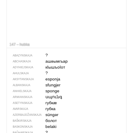
147 – hubka
?
ABAZYNSKAJA
ашәымгьар
ABCHASKAJA
кIышъоIот
ADYHIEJSKAJA
?
AHULSKAJA
esponja
AKSYTANSKAJA
sfungjer
ALBANSKAJA
sponge
ANHIELSKAJA
սպունգ
ARMIANSKAJA
губкӕ
ASETYNSKAJA
губка
AVARSKAJA
süngər
AZERBAJDŽAN­SKAJA
болот
BAŠKIRSKAJA
belaki
BASKONSKAJA
?
BAŬHARSKAJA