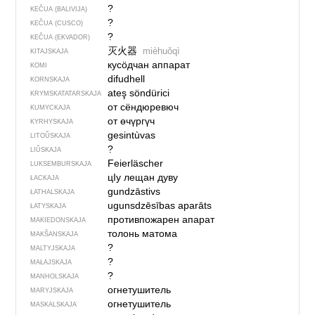
?
KEČUA (BALIVIJA)
?
KEČUA (CUSCO)
?
KEČUA (EKVADOR)
灭火器
mièhuǒqì
KITAJSKAJA
кусӧдчан аппарат
KOMI
difudhell
KORNSKAJA
ateş söndürici
KRYMSKA­TATARSKAJA
от сёндюревюч
KUMYCKAJA
от өчүргүч
KYRHYSKAJA
gesintùvas
LITOŬSKAJA
?
LIŬSKAJA
Feierläscher
LUKSEMBURSKAJA
цIу лещан дуву
ŁACKAJA
gundzāstivs
ŁATHALSKAJA
ugunsdzēsības aparāts
ŁATYSKAJA
противпожарен апарат
MAKIEDONSKAJA
толонь матома
MAKŠANSKAJA
?
MALTYJSKAJA
?
MAŁAJSKAJA
?
MANHOLSKAJA
огнетушитель
MARYJSKAJA
огнетушитель
MASKALSKAJA