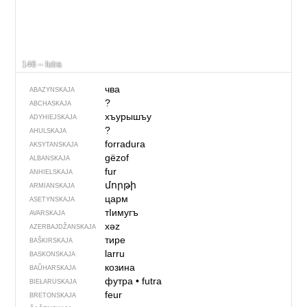
146 – futra
чва
ABAZYNSKAJA
?
ABCHASKAJA
хъурышъу
ADYHIEJSKAJA
?
AHULSKAJA
forradura
AKSYTANSKAJA
gëzof
ALBANSKAJA
fur
ANHIELSKAJA
մորթի
ARMIANSKAJA
царм
ASETYNSKAJA
тIимугъ
AVARSKAJA
xəz
AZERBAJDŽAN­SKAJA
тире
BAŠKIRSKAJA
larru
BASKONSKAJA
козина
BAŬHARSKAJA
футра
•
futra
BIEŁARUSKAJA
feur
BRETONSKAJA