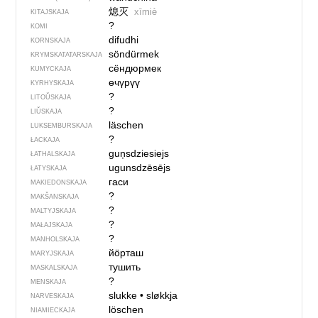
熄灭
xīmiè
KITAJSKAJA
?
KOMI
difudhi
KORNSKAJA
söndürmek
KRYMSKA­TATARSKAJA
сёндюрмек
KUMYCKAJA
өчүрүү
KYRHYSKAJA
?
LITOŬSKAJA
?
LIŬSKAJA
läschen
LUKSEMBURSKAJA
?
ŁACKAJA
guņsdziesiejs
ŁATHALSKAJA
ugunsdzēsējs
ŁATYSKAJA
гаси
MAKIEDONSKAJA
?
MAKŠANSKAJA
?
MALTYJSKAJA
?
MAŁAJSKAJA
?
MANHOLSKAJA
йӧрташ
MARYJSKAJA
тушить
MASKALSKAJA
?
MENSKAJA
slukke
•
sløkkja
NARVESKAJA
löschen
NIAMIECKAJA