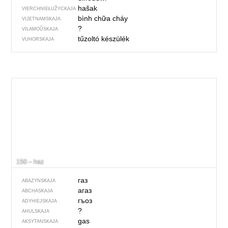
hašak
VIERCHNIE­ŁUŽYCKAJA
bình chữa cháy
VIJETNAMSKAJA
?
VILAMOŬSKAJA
tűzoltó készülék
VUHORSKAJA
150 – haz
газ
ABAZYNSKAJA
агаз
ABCHASKAJA
гъоз
ADYHIEJSKAJA
?
AHULSKAJA
gas
AKSYTANSKAJA