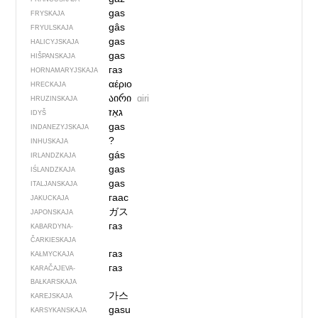
gas
FRYSKAJA
gâs
FRYULSKAJA
gas
HALICYJSKAJA
gas
HIŠPANSKAJA
газ
HORNAMARYJSKAJA
αέριο
HRECKAJA
აირი
ɑiri
HRUZINSKAJA
גאַז
IDYŠ
gas
INDANEZYJSKAJA
?
INHUSKAJA
gás
IRLANDZKAJA
gas
IŚLANDZKAJA
gas
ITALJANSKAJA
гаас
JAKUCKAJA
ガス
JAPONSKAJA
газ
KABARDYNA-
ČARKIESKAJA
газ
KAŁMYCKAJA
газ
KARAČAJEVA-
BAŁKARSKAJA
가스
KAREJSKAJA
gasu
KARSYKANSKAJA