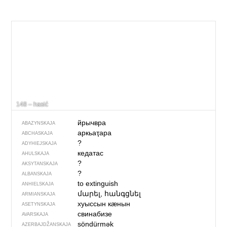
148 – hasić
йрычвра
ABAZYNSKAJA
аркьаҭара
ABCHASKAJA
?
ADYHIEJSKAJA
кедатас
AHULSKAJA
?
AKSYTANSKAJA
?
ALBANSKAJA
to extinguish
ANHIELSKAJA
մարել, հանգցնել
ARMIANSKAJA
хуыссын кӕнын
ASETYNSKAJA
свинабизе
AVARSKAJA
söndürmək
AZERBAJDŽAN­SKAJA