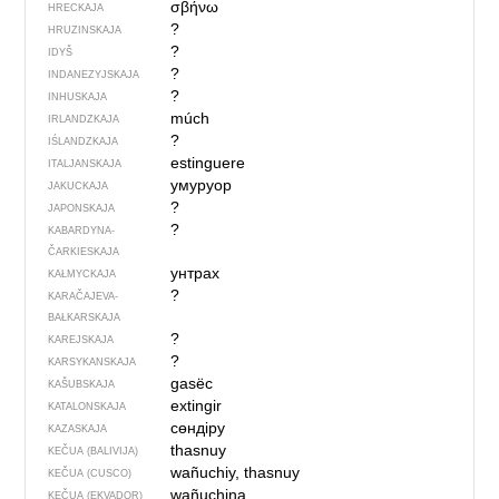
σβήνω
HRECKAJA
?
HRUZINSKAJA
?
IDYŠ
?
INDANEZYJSKAJA
?
INHUSKAJA
múch
IRLANDZKAJA
?
IŚLANDZKAJA
estinguere
ITALJANSKAJA
умуруор
JAKUCKAJA
?
JAPONSKAJA
?
KABARDYNA-
ČARKIESKAJA
унтрах
KAŁMYCKAJA
?
KARAČAJEVA-
BAŁKARSKAJA
?
KAREJSKAJA
?
KARSYKANSKAJA
gasëc
KAŠUBSKAJA
extingir
KATALONSKAJA
сөндіру
KAZASKAJA
thasnuy
KEČUA (BALIVIJA)
wañuchiy, thasnuy
KEČUA (CUSCO)
wañuchina
KEČUA (EKVADOR)