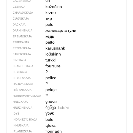
чо
ČAČENSKAJA
kožešina
ČESKAJA
krzno
CHARVACKAJA
тир
ČUVASKAJA
pels
DACKAJA
жаниварла гули
DARHINSKAJA
кедь
ERZIANSKAJA
pelto
ESPERANTA
karusnahk
ESTONSKAJA
loðskinn
FARERSKAJA
turkki
FINSKAJA
fourrure
FRANCUSKAJA
?
FRYSKAJA
pelice
FRYULSKAJA
?
HALICYJSKAJA
pelaje
HIŠPANSKAJA
?
HORNAMARYJSKAJA
γούνα
HRECKAJA
ბეწვი
bɛtsʼvi
HRUZINSKAJA
פעלץ
IDYŠ
bulu
INDANEZYJSKAJA
цIока
INHUSKAJA
fionnadh
IRLANDZKAJA