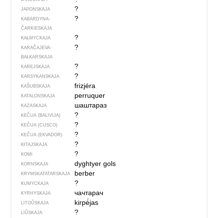
?
JAPONSKAJA
?
KABARDYNA-
ČARKIESKAJA
?
KAŁMYCKAJA
?
KARAČAJEVA-
BAŁKARSKAJA
?
KAREJSKAJA
?
KARSYKANSKAJA
frizjéra
KAŠUBSKAJA
perruquer
KATALONSKAJA
шаштараз
KAZASKAJA
?
KEČUA (BALIVIJA)
?
KEČUA (CUSCO)
?
KEČUA (EKVADOR)
?
KITAJSKAJA
?
KOMI
dyghtyer gols
KORNSKAJA
berber
KRYMSKA­TATARSKAJA
?
KUMYCKAJA
чачтарач
KYRHYSKAJA
kirpė́jas
LITOŬSKAJA
?
LIŬSKAJA