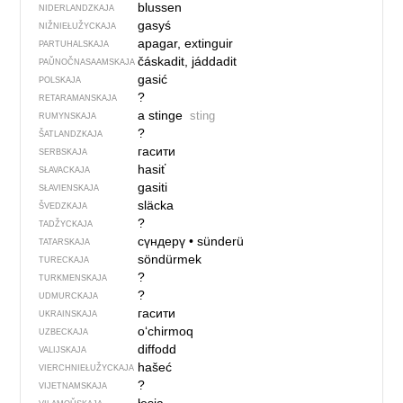
blussen
NIDERLANDZKAJA
gasyś
NIŽNIEŁUŽYCKAJA
apagar, extinguir
PARTUHALSKAJA
čáskadit, jáddadit
PAŬNOČ­NA­SA­AM­SKAJA
gasić
POLSKAJA
?
RETARAMANSKAJA
a stinge
sting
RUMYNSKAJA
?
ŠATLANDZKAJA
гасити
SERBSKAJA
hasiť
SŁAVACKAJA
gasiti
SŁAVIENSKAJA
släcka
ŠVEDZKAJA
?
TADŽYCKAJA
сүндерү
•
sünderü
TATARSKAJA
söndürmek
TURECKAJA
?
TURKMENSKAJA
?
UDMURCKAJA
гасити
UKRAINSKAJA
o‘chirmoq
UZBECKAJA
diffodd
VALIJSKAJA
hašeć
VIERCHNIE­ŁUŽYCKAJA
?
VIJETNAMSKAJA