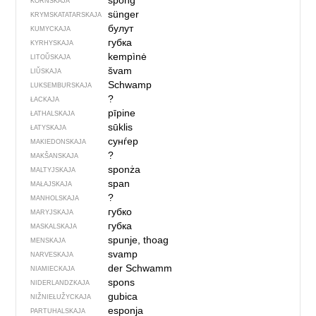
spong
KORNSKAJA
sünger
KRYMSKA­TATARSKAJA
булут
KUMYCKAJA
губка
KYRHYSKAJA
kempìnė
LITOŬSKAJA
švam
LIŬSKAJA
Schwamp
LUKSEMBURSKAJA
?
ŁACKAJA
pīpine
ŁATHALSKAJA
sūklis
ŁATYSKAJA
сунѓер
MAKIEDONSKAJA
?
MAKŠANSKAJA
sponża
MALTYJSKAJA
span
MAŁAJSKAJA
?
MANHOLSKAJA
губко
MARYJSKAJA
губка
MASKALSKAJA
spunje, thoag
MENSKAJA
svamp
NARVESKAJA
der Schwamm
NIAMIECKAJA
spons
NIDERLANDZKAJA
gubica
NIŽNIEŁUŽYCKAJA
esponja
PARTUHALSKAJA