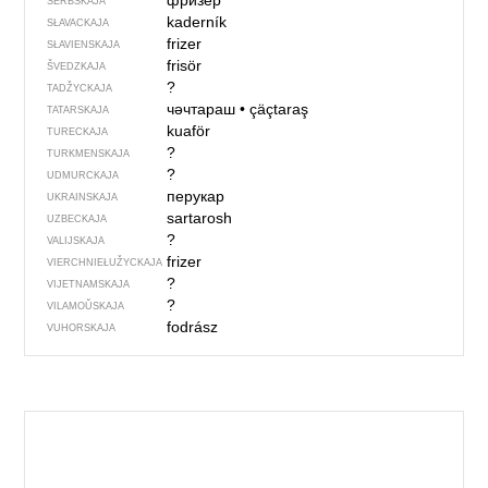
фризер
SERBSKAJA
kaderník
SŁAVACKAJA
frizer
SŁAVIENSKAJA
frisör
ŠVEDZKAJA
?
TADŽYCKAJA
чәчтараш
•
çäçtaraş
TATARSKAJA
kuaför
TURECKAJA
?
TURKMENSKAJA
?
UDMURCKAJA
перукар
UKRAINSKAJA
sartarosh
UZBECKAJA
?
VALIJSKAJA
frizer
VIERCHNIE­ŁUŽYCKAJA
?
VIJETNAMSKAJA
?
VILAMOŬSKAJA
fodrász
VUHORSKAJA