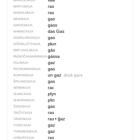
хий
MANHOLSKAJA
газ
MARYJSKAJA
газ
MASKALSKAJA
gas
MENSKAJA
gass
NARVESKAJA
das Gas
NIAMIECKAJA
gas
NIDERLANDZKAJA
płun
NIŽNIEŁUŽYCKAJA
gás
PARTUHALSKAJA
gássa
PAŬNOČ­NA­SA­AM­SKAJA
gaz
POLSKAJA
gas
RETARAMANSKAJA
un gaz
două gaze
RUMYNSKAJA
gas
ŠATLANDZKAJA
гас
SERBSKAJA
plyn
SŁAVACKAJA
plin
SŁAVIENSKAJA
gas
ŠVEDZKAJA
газ
TADŽYCKAJA
газ
•
ğaz
TATARSKAJA
gaz
TURECKAJA
gaz
TURKMENSKAJA
газ
UDMURCKAJA