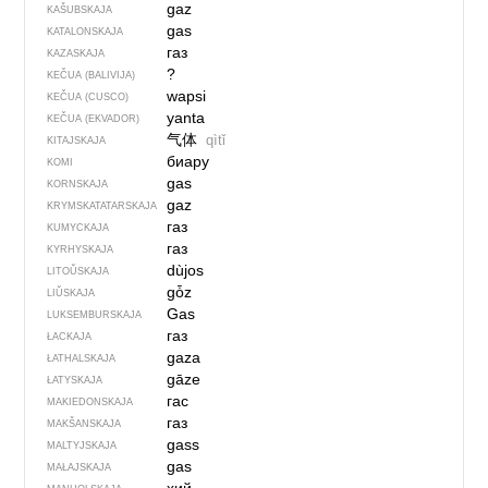
gaz
KAŠUBSKAJA
gas
KATALONSKAJA
газ
KAZASKAJA
?
KEČUA (BALIVIJA)
wapsi
KEČUA (CUSCO)
yanta
KEČUA (EKVADOR)
气体
qìtǐ
KITAJSKAJA
биару
KOMI
gas
KORNSKAJA
gaz
KRYMSKA­TATARSKAJA
газ
KUMYCKAJA
газ
KYRHYSKAJA
dùjos
LITOŬSKAJA
gȱz
LIŬSKAJA
Gas
LUKSEMBURSKAJA
газ
ŁACKAJA
gaza
ŁATHALSKAJA
gāze
ŁATYSKAJA
гас
MAKIEDONSKAJA
газ
MAKŠANSKAJA
gass
MALTYJSKAJA
gas
MAŁAJSKAJA