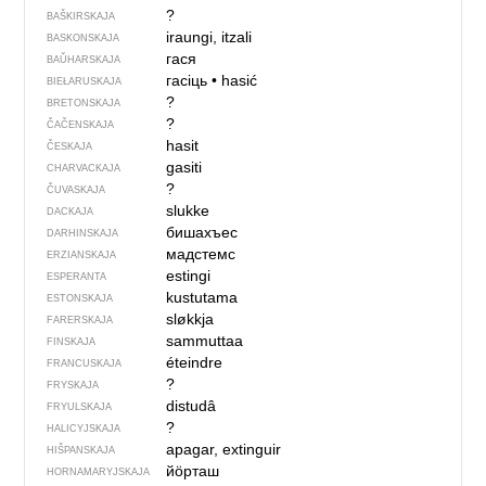
?
BAŠKIRSKAJA
iraungi, itzali
BASKONSKAJA
гася
BAŬHARSKAJA
гасіць
•
hasić
BIEŁARUSKAJA
?
BRETONSKAJA
?
ČAČENSKAJA
hasit
ČESKAJA
gasiti
CHARVACKAJA
?
ČUVASKAJA
slukke
DACKAJA
бишахъес
DARHINSKAJA
мадстемс
ERZIANSKAJA
estingi
ESPERANTA
kustutama
ESTONSKAJA
sløkkja
FARERSKAJA
sammuttaa
FINSKAJA
éteindre
FRANCUSKAJA
?
FRYSKAJA
distudâ
FRYULSKAJA
?
HALICYJSKAJA
apagar, extinguir
HIŠPANSKAJA
йӧрташ
HORNAMARYJSKAJA