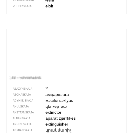
łesia
VILAMOŬSKAJA
elolt
VUHORSKAJA
149 – vohniehaśnik
?
ABAZYNSKAJA
амцарцәага
ABCHASKAJA
мэшIогъэкIуас
ADYHIEJSKAJA
цIа кертаф
AHULSKAJA
extinctor
AKSYTANSKAJA
aparat zjarrfikës
ALBANSKAJA
extinguisher
ANHIELSKAJA
կրակմարիչ
ARMIANSKAJA