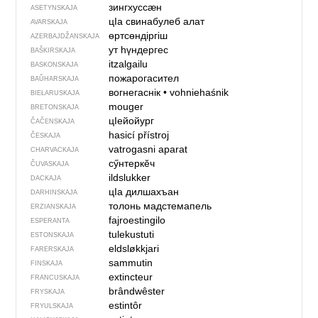
зингхуссӕн
ASETYNSKAJA
цIа свинабулеб алат
AVARSKAJA
өртсөндіргіш
AZERBAJDŽAN­SKAJA
ут һүндергес
BAŠKIRSKAJA
itzalgailu
BASKONSKAJA
пожарогасител
BAŬHARSKAJA
вогнегаснік
•
vohniehaśnik
BIEŁARUSKAJA
mouger
BRETONSKAJA
цIейойург
ČAČENSKAJA
hasicí přístroj
ČESKAJA
vatrogasni aparat
CHARVACKAJA
сӳнтеркӗч
ČUVASKAJA
ildslukker
DACKAJA
цIа дилшахъан
DARHINSKAJA
толонь мадстемапель
ERZIANSKAJA
fajroestingilo
ESPERANTA
tulekustuti
ESTONSKAJA
eldsløkkjari
FARERSKAJA
sammutin
FINSKAJA
extincteur
FRANCUSKAJA
brândwêster
FRYSKAJA
estintôr
FRYULSKAJA