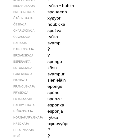
губка
•
hubka
BIEŁARUSKAJA
spoueenn
BRETONSKAJA
худург
ČAČENSKAJA
houbička
ČESKAJA
spužva
CHARVACKAJA
губка
ČUVASKAJA
svamp
DACKAJA
?
DARHINSKAJA
?
ERZIANSKAJA
spongo
ESPERANTA
käsn
ESTONSKAJA
svampur
FARERSKAJA
sienieläin
FINSKAJA
éponge
FRANCUSKAJA
spûns
FRYSKAJA
sponze
FRYULSKAJA
esponxa
HALICYJSKAJA
esponja
HIŠPANSKAJA
губка
HORNAMARYJSKAJA
σφουγγάρι
HRECKAJA
?
HRUZINSKAJA
?
IDYŠ