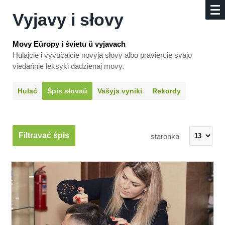
Vyjavy i słovy
Movy Eŭropy i śvietu ŭ vyjavach
Hulajcie i vyvučajcie novyja słovy albo praviercie svajo
viedańnie leksyki dadzienaj movy.
Hulać
Śpis słovaŭ
Vašyja vyniki
Rekordy
Filtravać śpis
staronka