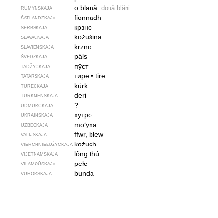
o blană
două blăni
RUMYNSKAJA
fionnadh
ŠATLANDZKAJA
крзно
SERBSKAJA
kožušina
SŁAVACKAJA
krzno
SŁAVIENSKAJA
päls
ŠVEDZKAJA
пӯст
TADŽYCKAJA
тире
•
tire
TATARSKAJA
kürk
TURECKAJA
deri
TURKMENSKAJA
?
UDMURCKAJA
хутро
UKRAINSKAJA
mo‘yna
UZBECKAJA
ffwr, blew
VALIJSKAJA
kožuch
VIERCHNIE­ŁUŽYCKAJA
lông thú
VIJETNAMSKAJA
pełc
VILAMOŬSKAJA
bunda
VUHORSKAJA