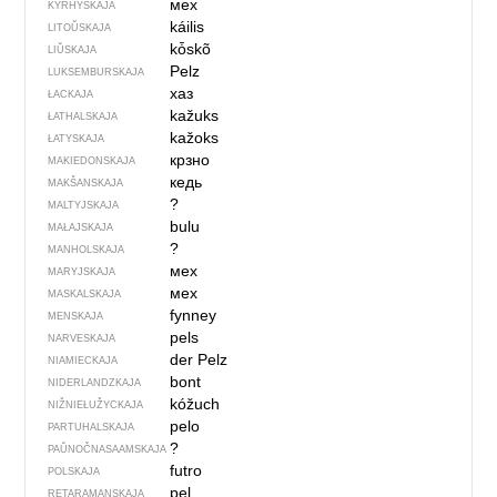
мех
KYRHYSKAJA
káilis
LITOŬSKAJA
kȱskõ
LIŬSKAJA
Pelz
LUKSEMBURSKAJA
хаз
ŁACKAJA
kažuks
ŁATHALSKAJA
kažoks
ŁATYSKAJA
крзно
MAKIEDONSKAJA
кедь
MAKŠANSKAJA
?
MALTYJSKAJA
bulu
MAŁAJSKAJA
?
MANHOLSKAJA
мех
MARYJSKAJA
мех
MASKALSKAJA
fynney
MENSKAJA
pels
NARVESKAJA
der Pelz
NIAMIECKAJA
bont
NIDERLANDZKAJA
kóžuch
NIŽNIEŁUŽYCKAJA
pelo
PARTUHALSKAJA
?
PAŬNOČ­NA­SA­AM­SKAJA
futro
POLSKAJA
pel
RETARAMANSKAJA