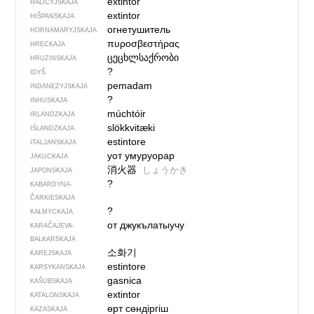
extintor
HALICYJSKAJA
extintor
HIŠPANSKAJA
огнетушитель
HORNAMARYJSKAJA
πυροσβεστήρας
HRECKAJA
ცეცხლსაქრობი
HRUZINSKAJA
?
IDYŠ
pemadam
INDANEZYJSKAJA
?
INHUSKAJA
múchtóir
IRLANDZKAJA
slökkvitæki
IŚLANDZKAJA
estintore
ITALJANSKAJA
уот умуруорар
JAKUCKAJA
消火器
しょうかき
JAPONSKAJA
?
KABARDYNA-
ČARKIESKAJA
?
KAŁMYCKAJA
от джукълатыучу
KARAČAJEVA-
BAŁKARSKAJA
소화기
KAREJSKAJA
estintore
KARSYKANSKAJA
gasnica
KAŠUBSKAJA
extintor
KATALONSKAJA
өрт сөндіргіш
KAZASKAJA