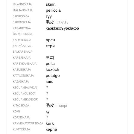
skinn
IŚLANDZKAJA
pelliccia
ITALJANSKAJA
түү
JAKUCKAJA
毛皮
けがわ
JAPONSKAJA
хьэкIэкхъуэкIафэ
KABARDYNA-
ČARKIESKAJA
арсн
KAŁMYCKAJA
тери
KARAČAJEVA-
BAŁKARSKAJA
모피
KAREJSKAJA
pella
KARSYKANSKAJA
kòżëch
KAŠUBSKAJA
pelatge
KATALONSKAJA
ішік
KAZASKAJA
?
KEČUA (BALIVIJA)
?
KEČUA (CUSCO)
?
KEČUA (EKVADOR)
毛皮
máopí
KITAJSKAJA
ку
KOMI
?
KORNSKAJA
kürk
KRYMSKA­TATARSKAJA
кёрпе
KUMYCKAJA