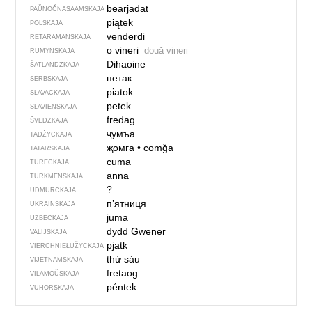
bearjadat
PAŬNOČ­NA­SA­AM­SKAJA
piątek
POLSKAJA
venderdi
RETARAMANSKAJA
o vineri
două vineri
RUMYNSKAJA
Dihaoine
ŠATLANDZKAJA
петак
SERBSKAJA
piatok
SŁAVACKAJA
petek
SŁAVIENSKAJA
fredag
ŠVEDZKAJA
ҷумъа
TADŽYCKAJA
җомга
•
comğa
TATARSKAJA
cuma
TURECKAJA
anna
TURKMENSKAJA
?
UDMURCKAJA
п’ятниця
UKRAINSKAJA
juma
UZBECKAJA
dydd Gwener
VALIJSKAJA
pjatk
VIERCHNIE­ŁUŽYCKAJA
thứ sáu
VIJETNAMSKAJA
fretaog
VILAMOŬSKAJA
péntek
VUHORSKAJA