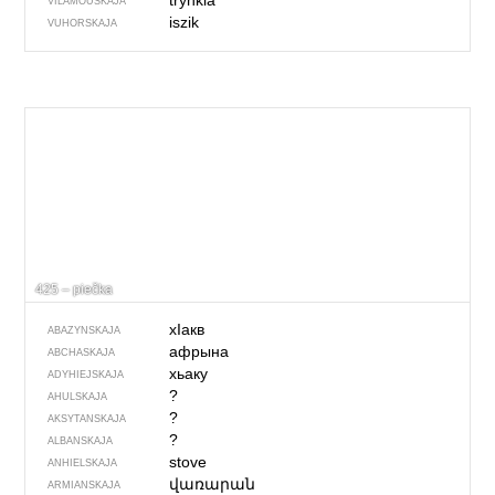
trynkia
VILAMOŬSKAJA
iszik
VUHORSKAJA
425 – piečka
хIакв
ABAZYNSKAJA
афрына
ABCHASKAJA
хьаку
ADYHIEJSKAJA
?
AHULSKAJA
?
AKSYTANSKAJA
?
ALBANSKAJA
stove
ANHIELSKAJA
վառարան
ARMIANSKAJA