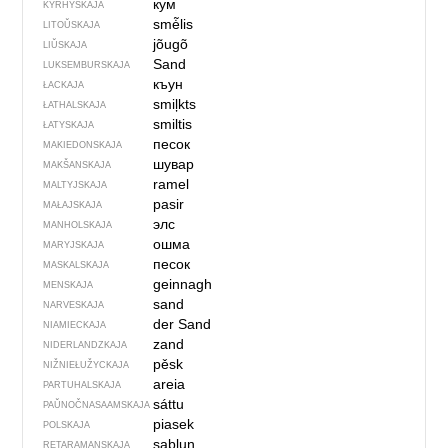
кум
KYRHYSKAJA
smė̃lis
LITOŬSKAJA
jõugõ
LIŬSKAJA
Sand
LUKSEMBURSKAJA
къун
ŁACKAJA
smiļkts
ŁATHALSKAJA
smiltis
ŁATYSKAJA
песок
MAKIEDONSKAJA
шувар
MAKŠANSKAJA
ramel
MALTYJSKAJA
pasir
MAŁAJSKAJA
элс
MANHOLSKAJA
ошма
MARYJSKAJA
песок
MASKALSKAJA
geinnagh
MENSKAJA
sand
NARVESKAJA
der Sand
NIAMIECKAJA
zand
NIDERLANDZKAJA
pěsk
NIŽNIEŁUŽYCKAJA
areia
PARTUHALSKAJA
sáttu
PAŬNOČ­NA­SA­AM­SKAJA
piasek
POLSKAJA
sablun
RETARAMANSKAJA