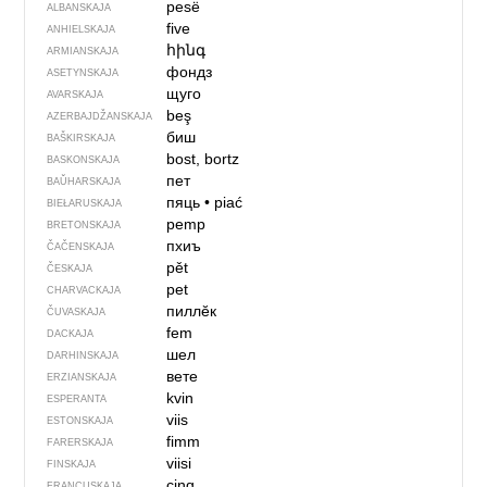
pesë
ALBANSKAJA
five
ANHIELSKAJA
հինգ
ARMIANSKAJA
фондз
ASETYNSKAJA
щуго
AVARSKAJA
beş
AZERBAJDŽAN­SKAJA
биш
BAŠKIRSKAJA
bost, bortz
BASKONSKAJA
пет
BAŬHARSKAJA
пяць
•
piać
BIEŁARUSKAJA
pemp
BRETONSKAJA
пхиъ
ČAČENSKAJA
pět
ČESKAJA
pet
CHARVACKAJA
пиллӗк
ČUVASKAJA
fem
DACKAJA
шел
DARHINSKAJA
вете
ERZIANSKAJA
kvin
ESPERANTA
viis
ESTONSKAJA
fimm
FARERSKAJA
viisi
FINSKAJA
cinq
FRANCUSKAJA