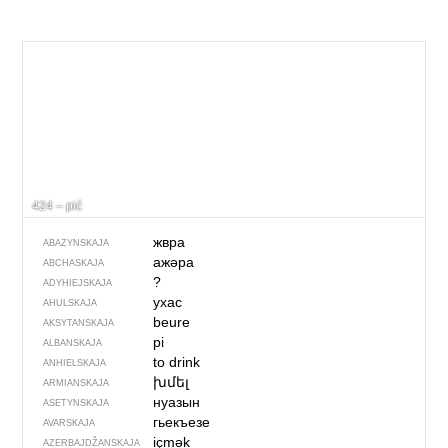
424 – pić
жвра
ABAZYNSKAJA
ажәра
ABCHASKAJA
?
ADYHIEJSKAJA
ухас
AHULSKAJA
beure
AKSYTANSKAJA
pi
ALBANSKAJA
to drink
ANHIELSKAJA
խմել
ARMIANSKAJA
нуазын
ASETYNSKAJA
гьекъезе
AVARSKAJA
içmək
AZERBAJDŽAN­SKAJA