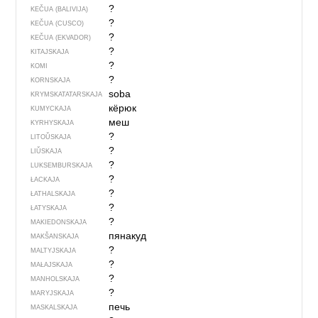
?
KEČUA (BALIVIJA)
?
KEČUA (CUSCO)
?
KEČUA (EKVADOR)
?
KITAJSKAJA
?
KOMI
?
KORNSKAJA
soba
KRYMSKA­TATARSKAJA
кёрюк
KUMYCKAJA
меш
KYRHYSKAJA
?
LITOŬSKAJA
?
LIŬSKAJA
?
LUKSEMBURSKAJA
?
ŁACKAJA
?
ŁATHALSKAJA
?
ŁATYSKAJA
?
MAKIEDONSKAJA
пянакуд
MAKŠANSKAJA
?
MALTYJSKAJA
?
MAŁAJSKAJA
?
MANHOLSKAJA
?
MARYJSKAJA
печь
MASKALSKAJA