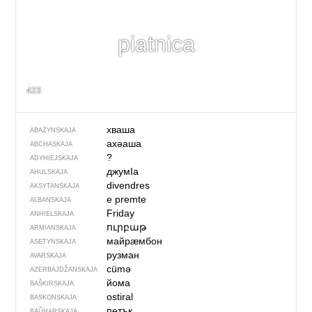
piatnica
423
хваша
ABAZYNSKAJA
ахәаша
ABCHASKAJA
?
ADYHIEJSKAJA
джумIа
AHULSKAJA
divendres
AKSYTANSKAJA
e premte
ALBANSKAJA
Friday
ANHIELSKAJA
ուրբաթ
ARMIANSKAJA
майрӕмбон
ASETYNSKAJA
рузман
AVARSKAJA
cümə
AZERBAJDŽAN­SKAJA
йома
BAŠKIRSKAJA
ostiral
BASKONSKAJA
петък
BAŬHARSKAJA