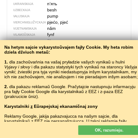
п’ять
UKRAINSKAJA
besh
UZBECKAJA
pump
VALIJSKAJA
pjećo, pjeć
VIERCHNIE­ŁUŽYCKAJA
năm
VIJETNAMSKAJA
fynf
VILAMOŬSKAJA
öt
VUHORSKAJA
Na hetym sajcie vykarystoŭvajem fajły Cookie. My heta robim
dziela dźviuch metaŭ:
1.
dla zachoŭvańnia na vašaj pryładzie vašych vynikaŭ u hulni
Vyjavy i słovy
i dla pakazu statystyki tych vynikaŭ na staroncy
Vašyja
vyniki
; źviestki pra tyja vyniki niedastupnyja inšym karystalnikam, my
ich nie zachoŭvajem, nie analizujem i nie pieradajom inšym asobam;
2.
dla pakazu reklamaŭ Google. Pračytajcie nastupnuju infarmacyju
pra fajły Cookie Google dla karystalnikaŭ z EEZ i z-paza EEZ
(prakrucicie ŭniz).
Karystalniki
z
Eŭrapejskaj ekanamičnaj zony
427 – padhuzak
Reklamy Google, jakija pakazvajucca na našym sajcie, dla
karystalnikaŭ z EEZ
nie
persanalizujucca. U takoj reklamie fajły
cookie nie vykarystoŭvajucca dla persanalizacyi abjavaŭ, ale słužać
?
ABAZYNSKAJA
OK, razumieju.
dla abmiežavańnia častaty pakazaŭ, padrych­toŭki zvodnych
акәыршаларшә
ABCHASKAJA
spravazdač, a taksama dla abarony ad machlarstva i złoŭžyvańnia.