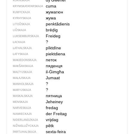
dy’Gwener
KORNSKAJA
cuma
KRYMSKA­TATARSKAJA
жумагюн
KUMYCKAJA
жума
KYRHYSKAJA
penktãdienis
LITOŬSKAJA
brēḑig
LIŬSKAJA
Freideg
LUKSEMBURSKAJA
?
ŁACKAJA
pīktdīne
ŁATHALSKAJA
piektdiena
ŁATYSKAJA
петок
MAKIEDONSKAJA
пяденця
MAKŠANSKAJA
il-Ġimgħa
MALTYJSKAJA
Jumaat
MAŁAJSKAJA
?
MANHOLSKAJA
?
MARYJSKAJA
пятница
MASKALSKAJA
Jeheiney
MENSKAJA
fredag
NARVESKAJA
der Freitag
NIAMIECKAJA
vrijdag
NIDERLANDZKAJA
pětk
NIŽNIEŁUŽYCKAJA
sexta-feira
PARTUHALSKAJA