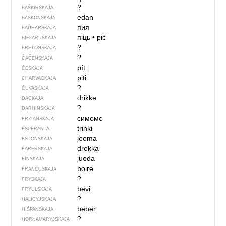
?
BAŠKIRSKAJA
edan
BASKONSKAJA
пия
BAŬHARSKAJA
піць
•
pić
BIEŁARUSKAJA
?
BRETONSKAJA
?
ČAČENSKAJA
pít
ČESKAJA
piti
CHARVACKAJA
?
ČUVASKAJA
drikke
DACKAJA
?
DARHINSKAJA
симемс
ERZIANSKAJA
trinki
ESPERANTA
jooma
ESTONSKAJA
drekka
FARERSKAJA
juoda
FINSKAJA
boire
FRANCUSKAJA
?
FRYSKAJA
bevi
FRYULSKAJA
?
HALICYJSKAJA
beber
HIŠPANSKAJA
?
HORNAMARYJSKAJA