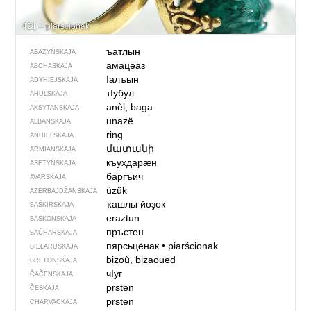
421 – piarścionak
ъатлын
ABAZYNSKAJA
амацәаз
ABCHASKAJA
Iалъын
ADYHIEJSKAJA
тIубул
AHULSKAJA
anèl, baga
AKSYTANSKAJA
unazë
ALBANSKAJA
ring
ANHIELSKAJA
մատանի
ARMIANSKAJA
къухдарӕн
ASETYNSKAJA
баргъич
AVARSKAJA
üzük
AZERBAJDŽAN­SKAJA
ҡашлы йөҙөк
BAŠKIRSKAJA
eraztun
BASKONSKAJA
пръстен
BAŬHARSKAJA
пярсьцёнак
•
piarścionak
BIEŁARUSKAJA
bizoù, bizaoued
BRETONSKAJA
чIуг
ČAČENSKAJA
prsten
ČESKAJA
prsten
CHARVACKAJA