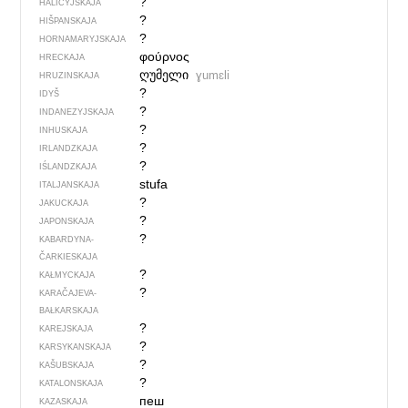
?
HALICYJSKAJA
?
HIŠPANSKAJA
?
HORNAMARYJSKAJA
φούρνος
HRECKAJA
ღუმელი
ɣumɛli
HRUZINSKAJA
?
IDYŠ
?
INDANEZYJSKAJA
?
INHUSKAJA
?
IRLANDZKAJA
?
IŚLANDZKAJA
stufa
ITALJANSKAJA
?
JAKUCKAJA
?
JAPONSKAJA
?
KABARDYNA-
ČARKIESKAJA
?
KAŁMYCKAJA
?
KARAČAJEVA-
BAŁKARSKAJA
?
KAREJSKAJA
?
KARSYKANSKAJA
?
KAŠUBSKAJA
?
KATALONSKAJA
пеш
KAZASKAJA