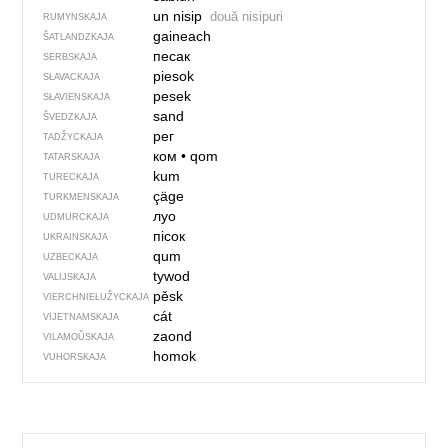
un nisip
două nisipuri
RUMYNSKAJA
gaineach
ŠATLANDZKAJA
песак
SERBSKAJA
piesok
SŁAVACKAJA
pesek
SŁAVIENSKAJA
sand
ŠVEDZKAJA
рег
TADŽYCKAJA
ком
•
qom
TATARSKAJA
kum
TURECKAJA
çäge
TURKMENSKAJA
луо
UDMURCKAJA
пісок
UKRAINSKAJA
qum
UZBECKAJA
tywod
VALIJSKAJA
pěsk
VIERCHNIE­ŁUŽYCKAJA
cát
VIJETNAMSKAJA
zaond
VILAMOŬSKAJA
homok
VUHORSKAJA