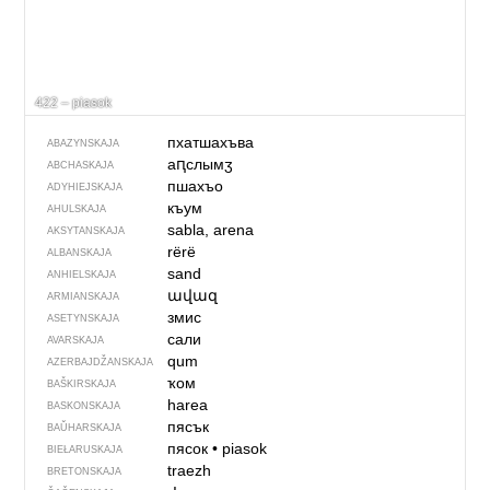
422 – piasok
пхатшахъва
ABAZYNSKAJA
аԥслымӡ
ABCHASKAJA
пшахъо
ADYHIEJSKAJA
къум
AHULSKAJA
sabla, arena
AKSYTANSKAJA
rërë
ALBANSKAJA
sand
ANHIELSKAJA
ավազ
ARMIANSKAJA
змис
ASETYNSKAJA
сали
AVARSKAJA
qum
AZERBAJDŽAN­SKAJA
ҡом
BAŠKIRSKAJA
harea
BASKONSKAJA
пясък
BAŬHARSKAJA
пясок
•
piasok
BIEŁARUSKAJA
traezh
BRETONSKAJA