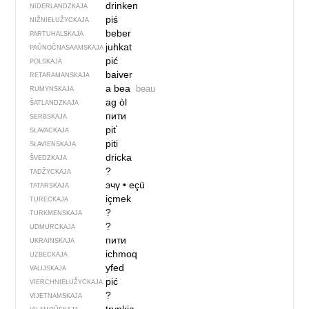
drinken
NIDERLANDZKAJA
piś
NIŽNIEŁUŽYCKAJA
beber
PARTUHALSKAJA
juhkat
PAŬNOČ­NA­SA­AM­SKAJA
pić
POLSKAJA
baiver
RETARAMANSKAJA
a bea
beau
RUMYNSKAJA
ag òl
ŠATLANDZKAJA
пити
SERBSKAJA
piť
SŁAVACKAJA
piti
SŁAVIENSKAJA
dricka
ŠVEDZKAJA
?
TADŽYCKAJA
эчү
•
eçü
TATARSKAJA
içmek
TURECKAJA
?
TURKMENSKAJA
?
UDMURCKAJA
пити
UKRAINSKAJA
ichmoq
UZBECKAJA
yfed
VALIJSKAJA
pić
VIERCHNIE­ŁUŽYCKAJA
?
VIJETNAMSKAJA