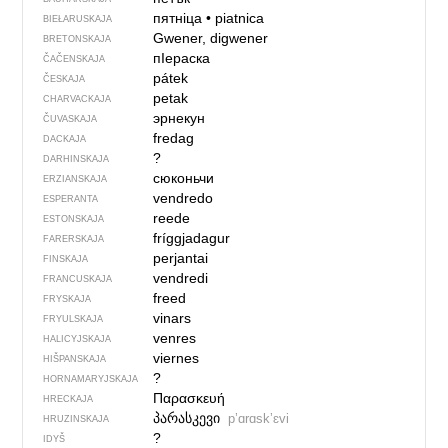
пятніца
•
piatnica
BIEŁARUSKAJA
Gwener, digwener
BRETONSKAJA
пIераска
ČAČENSKAJA
pátek
ČESKAJA
petak
CHARVACKAJA
эрнекун
ČUVASKAJA
fredag
DACKAJA
?
DARHINSKAJA
сюконьчи
ERZIANSKAJA
vendredo
ESPERANTA
reede
ESTONSKAJA
fríggjadagur
FARERSKAJA
perjantai
FINSKAJA
vendredi
FRANCUSKAJA
freed
FRYSKAJA
vinars
FRYULSKAJA
venres
HALICYJSKAJA
viernes
HIŠPANSKAJA
?
HORNAMARYJSKAJA
Παρασκευή
HRECKAJA
პარასკევი
pʼɑrɑskʼɛvi
HRUZINSKAJA
?
IDYŠ