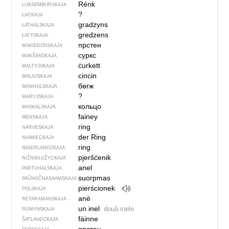
Rénk
LUKSEMBURSKAJA
?
ŁACKAJA
gradzyns
ŁATHALSKAJA
gredzens
ŁATYSKAJA
прстен
MAKIEDONSKAJA
суркс
MAKŠANSKAJA
ċurkett
MALTYJSKAJA
cincin
MAŁAJSKAJA
бөгж
MANHOLSKAJA
?
MARYJSKAJA
кольцо
MASKALSKAJA
fainey
MENSKAJA
ring
NARVESKAJA
der Ring
NIAMIECKAJA
ring
NIDERLANDZKAJA
pjeršćenik
NIŽNIEŁUŽYCKAJA
anel
PARTUHALSKAJA
suorpmas
PAŬNOČ­NA­SA­AM­SKAJA
pierścionek
POLSKAJA
anè
RETARAMANSKAJA
un inel
două inele
RUMYNSKAJA
fàinne
ŠATLANDZKAJA