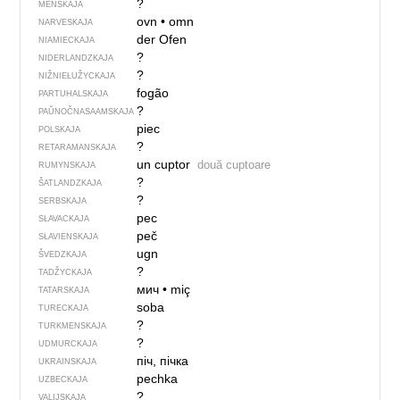
?
MENSKAJA
ovn
•
omn
NARVESKAJA
der Ofen
NIAMIECKAJA
?
NIDERLANDZKAJA
?
NIŽNIEŁUŽYCKAJA
fogão
PARTUHALSKAJA
?
PAŬNOČ­NA­SA­AM­SKAJA
piec
POLSKAJA
?
RETARAMANSKAJA
un cuptor
două cuptoare
RUMYNSKAJA
?
ŠATLANDZKAJA
?
SERBSKAJA
pec
SŁAVACKAJA
peč
SŁAVIENSKAJA
ugn
ŠVEDZKAJA
?
TADŽYCKAJA
мич
•
miç
TATARSKAJA
soba
TURECKAJA
?
TURKMENSKAJA
?
UDMURCKAJA
піч, пічка
UKRAINSKAJA
pechka
UZBECKAJA
?
VALIJSKAJA