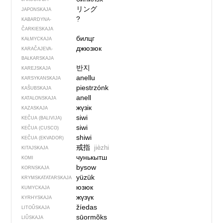
リング
JAPONSKAJA
?
KABARDYNA-
ČARKIESKAJA
билцг
KAŁMYCKAJA
джюзюк
KARAČAJEVA-
BAŁKARSKAJA
반지
KAREJSKAJA
anellu
KARSYKANSKAJA
piestrzónk
KAŠUBSKAJA
anell
KATALONSKAJA
жүзік
KAZASKAJA
siwi
KEČUA (BALIVIJA)
siwi
KEČUA (CUSCO)
shiwi
KEČUA (EKVADOR)
戒指
jièzhi
KITAJSKAJA
чунькытш
KOMI
bysow
KORNSKAJA
yüzük
KRYMSKA­TATARSKAJA
юзюк
KUMYCKAJA
жүзүк
KYRHYSKAJA
žíedas
LITOŬSKAJA
sūormõks
LIŬSKAJA