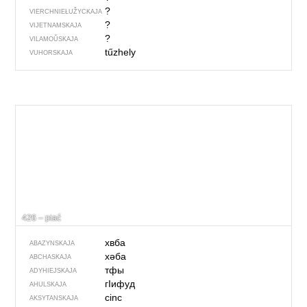
?
VIERCHNIE­ŁUŽYCKAJA
?
VIJETNAMSKAJA
?
VILAMOŬSKAJA
tűzhely
VUHORSKAJA
426 – piać
хвба
ABAZYNSKAJA
хәба
ABCHASKAJA
тфы
ADYHIEJSKAJA
гIифуд
AHULSKAJA
cinc
AKSYTANSKAJA