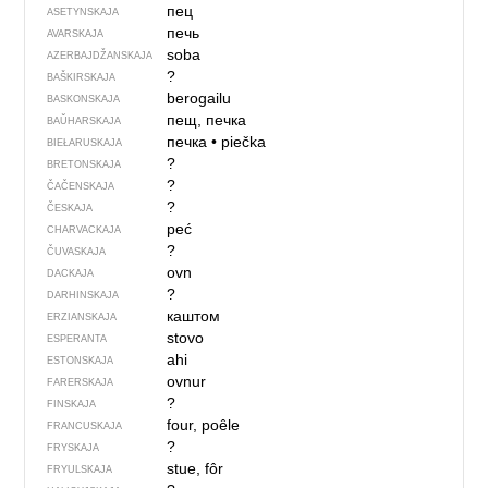
пец
ASETYNSKAJA
печь
AVARSKAJA
soba
AZERBAJDŽAN­SKAJA
?
BAŠKIRSKAJA
berogailu
BASKONSKAJA
пещ, печка
BAŬHARSKAJA
печка
•
piečka
BIEŁARUSKAJA
?
BRETONSKAJA
?
ČAČENSKAJA
?
ČESKAJA
peć
CHARVACKAJA
?
ČUVASKAJA
ovn
DACKAJA
?
DARHINSKAJA
каштом
ERZIANSKAJA
stovo
ESPERANTA
ahi
ESTONSKAJA
ovnur
FARERSKAJA
?
FINSKAJA
four, poêle
FRANCUSKAJA
?
FRYSKAJA
stue, fôr
FRYULSKAJA