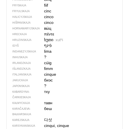
fiif
FRYSKAJA
cinc
FRYULSKAJA
cinco
HALICYJSKAJA
cinco
HIŠPANSKAJA
вӹц
HORNAMARYJSKAJA
πέντε
HRECKAJA
ხუთი
xutʰi
HRUZINSKAJA
פֿינף
IDYŠ
lima
INDANEZYJSKAJA
?
INHUSKAJA
cúig
IRLANDZKAJA
fimm
IŚLANDZKAJA
cinque
ITALJANSKAJA
биэс
JAKUCKAJA
?
JAPONSKAJA
тху
KABARDYNA-
ČARKIESKAJA
тавн
KAŁMYCKAJA
беш
KARAČAJEVA-
BAŁKARSKAJA
다섯
KAREJSKAJA
cinqui, cinque
KARSYKANSKAJA