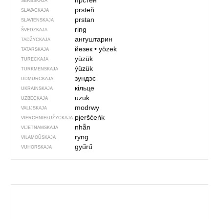
прстен
SERBSKAJA
prsteň
SŁAVACKAJA
prstan
SŁAVIENSKAJA
ring
ŠVEDZKAJA
ангуштарин
TADŽYCKAJA
йөзек
•
yözek
TATARSKAJA
yüzük
TURECKAJA
ýüzük
TURKMENSKAJA
зундэс
UDMURCKAJA
кільце
UKRAINSKAJA
uzuk
UZBECKAJA
modrwy
VALIJSKAJA
pjeršćeńk
VIERCHNIE­ŁUŽYCKAJA
nhẫn
VIJETNAMSKAJA
ryng
VILAMOŬSKAJA
gyűrű
VUHORSKAJA