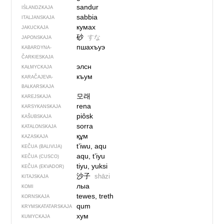
sandur
IŚLANDZKAJA
sabbia
ITALJANSKAJA
кумах
JAKUCKAJA
砂
すな
JAPONSKAJA
пшахъуэ
KABARDYNA-
ČARKIESKAJA
элсн
KAŁMYCKAJA
къум
KARAČAJEVA-
BAŁKARSKAJA
모래
KAREJSKAJA
rena
KARSYKANSKAJA
piôsk
KAŠUBSKAJA
sorra
KATALONSKAJA
құм
KAZASKAJA
t’iwu, aqu
KEČUA (BALIVIJA)
aqu, t’iyu
KEČUA (CUSCO)
tiyu, yuksi
KEČUA (EKVADOR)
沙子
shāzi
KITAJSKAJA
лыа
KOMI
tewes, treth
KORNSKAJA
qum
KRYMSKA­TATARSKAJA
хум
KUMYCKAJA