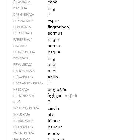
ҫӗрӗ
ČUVASKAJA
ring
DACKAJA
?
DARHINSKAJA
суркс
ERZIANSKAJA
fingroringo
ESPERANTA
sõrmus
ESTONSKAJA
ringur
FARERSKAJA
sormus
FINSKAJA
bague
FRANCUSKAJA
ring
FRYSKAJA
anel
FRYULSKAJA
anel
HALICYJSKAJA
anillo
HIŠPANSKAJA
?
HORNAMARYJSKAJA
δαχτυλίδι
HRECKAJA
ბეჭედი
bɛtʃʼɛdi
HRUZINSKAJA
?
IDYŠ
cincin
INDANEZYJSKAJA
чIуг
INHUSKAJA
fáinne
IRLANDZKAJA
baugur
IŚLANDZKAJA
anello
ITALJANSKAJA
биһилэх
JAKUCKAJA