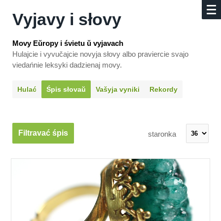
Vyjavy i słovy
Movy Eŭropy i śvietu ŭ vyjavach
Hulajcie i vyvučajcie novyja słovy albo praviercie svajo
viedańnie leksyki dadzienaj movy.
Hulać
Śpis słovaŭ
Vašyja vyniki
Rekordy
Filtravać śpis
staronka