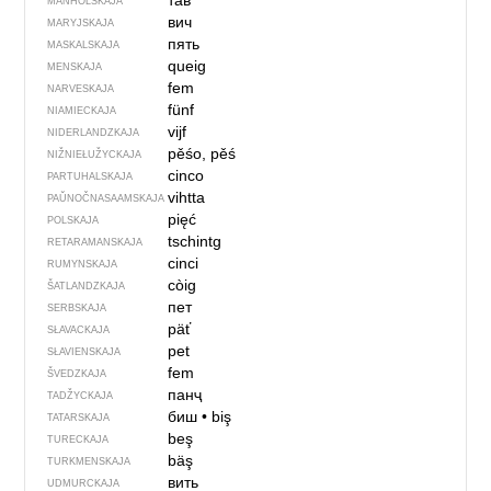
тав
MANHOLSKAJA
вич
MARYJSKAJA
пять
MASKALSKAJA
queig
MENSKAJA
fem
NARVESKAJA
fünf
NIAMIECKAJA
vijf
NIDERLANDZKAJA
pěśo, pěś
NIŽNIEŁUŽYCKAJA
cinco
PARTUHALSKAJA
vihtta
PAŬNOČ­NA­SA­AM­SKAJA
pięć
POLSKAJA
tschintg
RETARAMANSKAJA
cinci
RUMYNSKAJA
còig
ŠATLANDZKAJA
пет
SERBSKAJA
päť
SŁAVACKAJA
pet
SŁAVIENSKAJA
fem
ŠVEDZKAJA
панҷ
TADŽYCKAJA
биш
•
biş
TATARSKAJA
beş
TURECKAJA
bäş
TURKMENSKAJA
вить
UDMURCKAJA