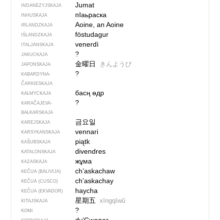
Jumat
INDANEZYJSKAJA
пIаьраска
INHUSKAJA
Aoine, an Aoine
IRLANDZKAJA
föstudagur
IŚLANDZKAJA
venerdì
ITALJANSKAJA
?
JAKUCKAJA
金曜日
きんようび
JAPONSKAJA
?
KABARDYNA-
ČARKIESKAJA
басң өдр
KAŁMYCKAJA
?
KARAČAJEVA-
BAŁKARSKAJA
금요일
KAREJSKAJA
vennari
KARSYKANSKAJA
piątk
KAŠUBSKAJA
divendres
KATALONSKAJA
жұма
KAZASKAJA
ch’askachaw
KEČUA (BALIVIJA)
ch’askachay
KEČUA (CUSCO)
haycha
KEČUA (EKVADOR)
星期五
xīngqīwǔ
KITAJSKAJA
?
KOMI