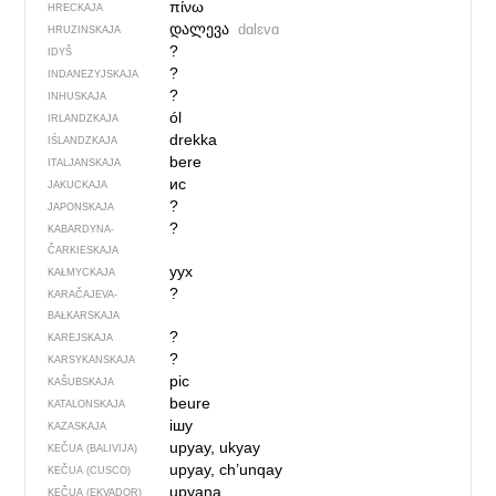
πίνω
HRECKAJA
დალევა
dɑlɛvɑ
HRUZINSKAJA
?
IDYŠ
?
INDANEZYJSKAJA
?
INHUSKAJA
ól
IRLANDZKAJA
drekka
IŚLANDZKAJA
bere
ITALJANSKAJA
ис
JAKUCKAJA
?
JAPONSKAJA
?
KABARDYNA-
ČARKIESKAJA
уух
KAŁMYCKAJA
?
KARAČAJEVA-
BAŁKARSKAJA
?
KAREJSKAJA
?
KARSYKANSKAJA
pic
KAŠUBSKAJA
beure
KATALONSKAJA
ішу
KAZASKAJA
upyay, ukyay
KEČUA (BALIVIJA)
upyay, ch’unqay
KEČUA (CUSCO)
upyana
KEČUA (EKVADOR)