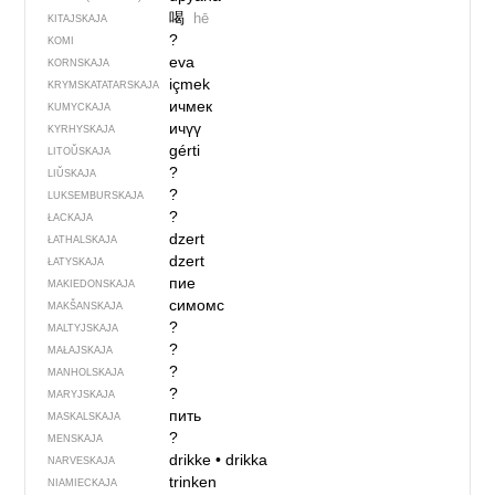
喝
hē
KITAJSKAJA
?
KOMI
eva
KORNSKAJA
içmek
KRYMSKA­TATARSKAJA
ичмек
KUMYCKAJA
ичүү
KYRHYSKAJA
gérti
LITOŬSKAJA
?
LIŬSKAJA
?
LUKSEMBURSKAJA
?
ŁACKAJA
dzert
ŁATHALSKAJA
dzert
ŁATYSKAJA
пие
MAKIEDONSKAJA
симомс
MAKŠANSKAJA
?
MALTYJSKAJA
?
MAŁAJSKAJA
?
MANHOLSKAJA
?
MARYJSKAJA
пить
MASKALSKAJA
?
MENSKAJA
drikke
•
drikka
NARVESKAJA
trinken
NIAMIECKAJA