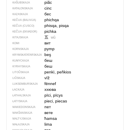
piãc
KAŠUBSKAJA
cinc
KATALONSKAJA
бес
KAZASKAJA
phichqa
KEČUA (BALIVIJA)
phisqa, pisqa
KEČUA (CUSCO)
pichka
KEČUA (EKVADOR)
五
wǔ
KITAJSKAJA
вит
KOMI
pymp
KORNSKAJA
beş
KRYMSKA­TATARSKAJA
беш
KUMYCKAJA
беш
KYRHYSKAJA
penkì, peñkios
LITOŬSKAJA
vīž
LIŬSKAJA
fënnef
LUKSEMBURSKAJA
ххюва
ŁACKAJA
pīci, pīcys
ŁATHALSKAJA
pieci, piecas
ŁATYSKAJA
пет
MAKIEDONSKAJA
вете
MAKŠANSKAJA
ħamsa
MALTYJSKAJA
lima
MAŁAJSKAJA