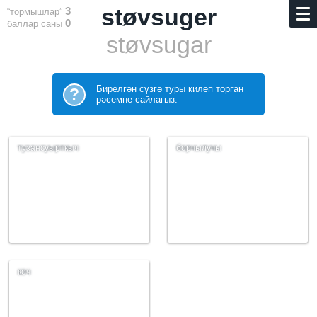
støvsuger
3
“тормышлар”
0
баллар саны
støvsugar
Бирелгән сүзгә туры килеп торган
?
рәсемне сайлагыз.
тузансуырткыч
борчылучы
коч