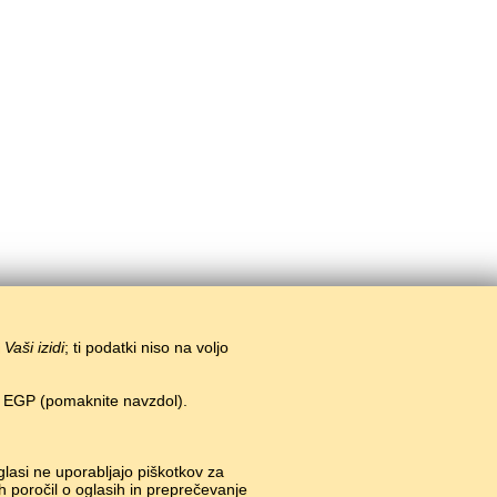
i
Vaši izidi
; ti podatki niso na voljo
n EGP (pomaknite navzdol).
glasi ne uporabljajo piškotkov za
h poročil o oglasih in preprečevanje