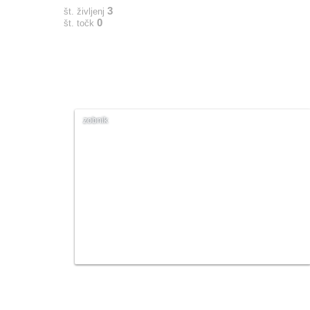
3
št. življenj
0
št. točk
zobnik