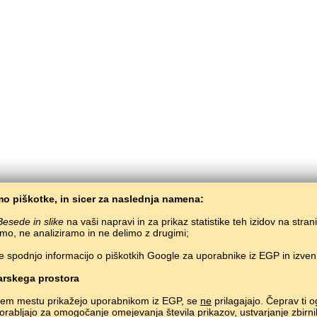
o piškotke, in sicer za naslednja namena:
Besede in slike
na vaši napravi in za prikaz statistike teh izidov na stran
mo, ne analiziramo in ne delimo z drugimi;
e spodnjo informacijo o piškotkih Google za uporabnike iz EGP in izve
BaltoSlav
/
Besede in slike
/
Norveščina v slikah
Brezplačno učenje norveščine preko spleta.
Učenje norveskih besed preko igre.
#
rskega prostora
Copyright © 2015–2025 BALTOSLAV.
Vse pravice pridržane.
nem mestu prikažejo uporabnikom iz EGP, se
ne
prilagajajo. Čeprav ti o
uporabljajo za omogočanje omejevanja števila prikazov, ustvarjanje zbirni