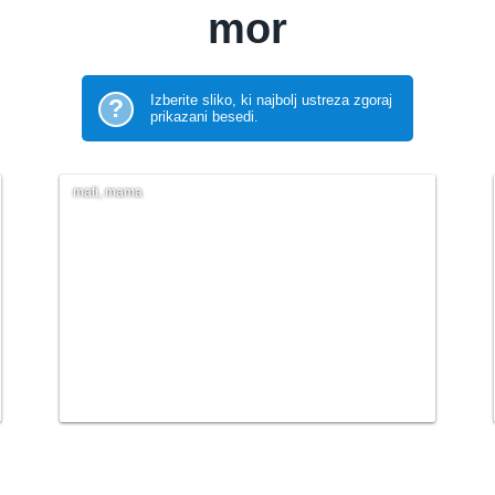
mor
Izberite sliko, ki najbolj ustreza zgoraj
?
prikazani besedi.
mati, mama