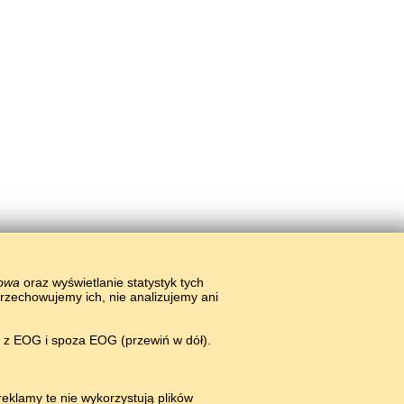
łowa
oraz wyświetlanie statystyk tych
przechowujemy ich, nie analizujemy ani
w z EOG i spoza EOG (przewiń w dół).
eklamy te nie wykorzystują plików