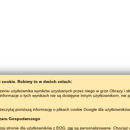
ki сookie. Robimy to w dwóch celach:
zeniu użytkownika wyników uzyskanych przez niego w grze
Obrazy i s
 informacje o tych wynikach nie są dostępne innym użytkownikom, nie 
BaltoSlav
/
Obrazy i słowa
/
Język liwoński w obrazkach
zeczytaj poniższą informację o plikach cookie Google dla użytkownikó
Nauka języka liwońskiego za darmo.
Graj i ucz się liwońskich słówek online.
#
Copyright © 2015–2025 BALTOSLAV.
Wszelkie prawa zastrzeżone.
zaru Gospodarczego
zej stronie dla użytkowników z EOG,
nie
są personalizowane. Chociaż r