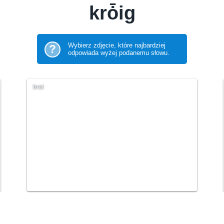
krȱig
Wybierz zdjęcie, które najbardziej
?
odpowiada wyżej podanemu słowu.
brat