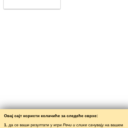
Овај сајт користи колачиће за следеће сврхе:
1.
да се ваши резултати у игри
Речи и слике
сачувају на вашем