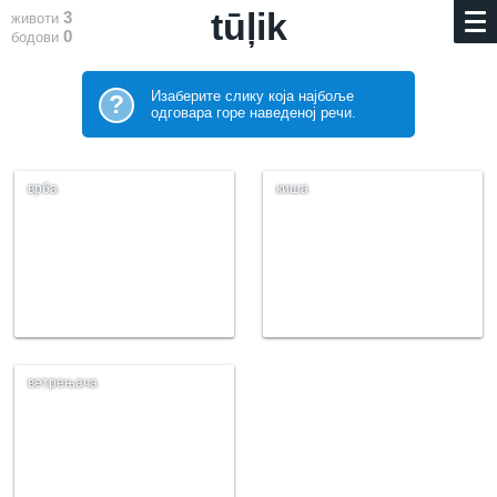
tūļik
3
животи
0
бодови
Изаберите слику која најбоље
?
одговара горе наведеној речи.
врба
киша
ветрењача