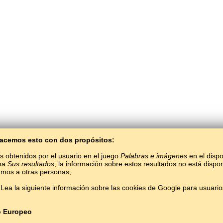
 Hacemos esto con dos propósitos:
s obtenidos por el usuario en el juego
Palabras e imágenes
en el dispo
ina
Sus resultados
; la información sobre estos resultados no está dispon
mos a otras personas,
BaltoSlav
/
Palabras e imágenes
/
Avar en imágenes
Lea la siguiente información sobre las cookies de Google para usuari
Aprender el idioma avar gratis.
Jugar y aprender palabras avaras en línea.
#
Copyright © 2015–2025 BALTOSLAV.
Todos los derechos reservados.
o Europeo