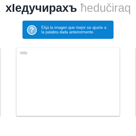
хIедучирахъ
ħedučiraq
Elija la imagen que mejor se ajuste a
?
la palabra dada anteriormente.
vela