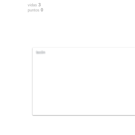
3
vidas
0
puntos
tacón