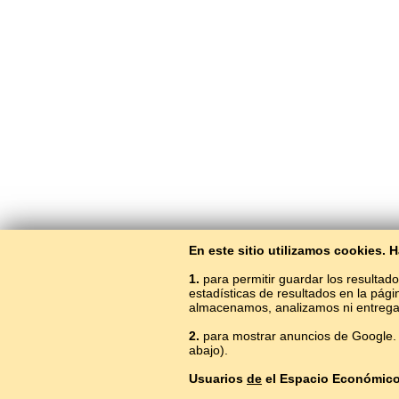
En este sitio utilizamos cookies.
1.
para permitir guardar los resultado
estadísticas de resultados en la pág
almacenamos, analizamos ni entrega
2.
para mostrar anuncios de Google. 
abajo).
Usuarios
de
el Espacio Económic