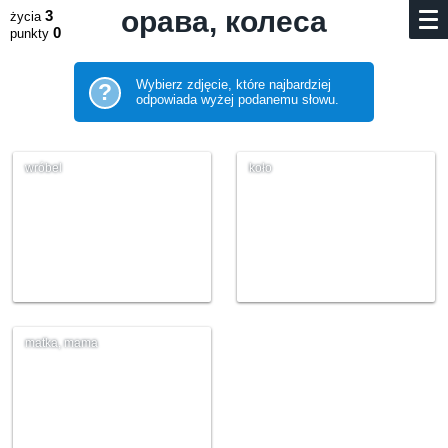
орава, колеса
3
życia
0
punkty
Wybierz zdjęcie, które najbardziej
?
odpowiada wyżej podanemu słowu.
wróbel
koło
matka, mama