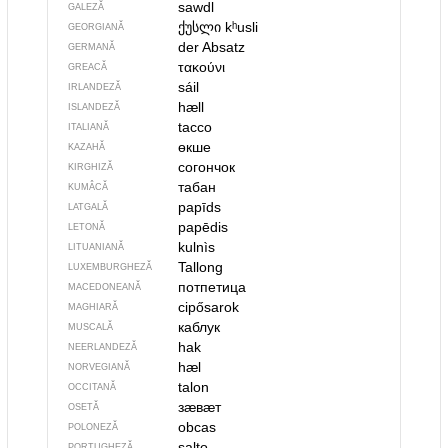
sawdl
GALEZĂ
ქუსლი
kʰusli
GEORGIANĂ
der Absatz
GERMANĂ
τακούνι
GREACĂ
sáil
IRLANDEZĂ
hæll
ISLANDEZĂ
tacco
ITALIANĂ
өкше
KAZAHĂ
согончок
KIRGHIZĂ
табан
KUMÂCĂ
papīds
LATGALĂ
papēdis
LETONĂ
kulnìs
LITUANIANĂ
Tallong
LUXEMBURGHEZĂ
потпетица
MACEDONEANĂ
cipősarok
MAGHIARĂ
каблук
MUSCALĂ
hak
NEERLANDEZĂ
hæl
NORVEGIANĂ
talon
OCCITANĂ
зӕвӕт
OSETĂ
obcas
POLONEZĂ
salto
PORTUGHEZĂ