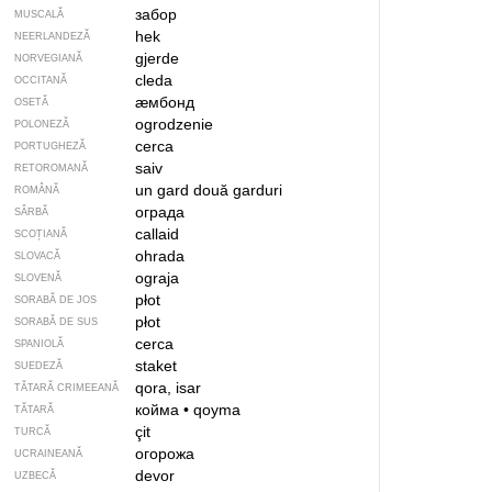
забор
MUSCALĂ
hek
NEERLANDEZĂ
gjerde
NORVEGIANĂ
cleda
OCCITANĂ
ӕмбонд
OSETĂ
ogrodzenie
POLONEZĂ
cerca
PORTUGHEZĂ
saiv
RETOROMANĂ
un gard
două garduri
ROMÂNĂ
ограда
SÂRBĂ
callaid
SCOȚIANĂ
ohrada
SLOVACĂ
ograja
SLOVENĂ
płot
SORABĂ DE JOS
płot
SORABĂ DE SUS
cerca
SPANIOLĂ
staket
SUEDEZĂ
qora, isar
TĂTARĂ CRIMEEANĂ
койма
•
qoyma
TĂTARĂ
çit
TURCĂ
огорожа
UCRAINEANĂ
devor
UZBECĂ