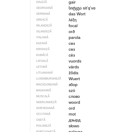
gair
GALEZĂ
სიტყვა
sitʼqʼvɑ
GEORGIANĂ
das Wort
GERMANĂ
λέξη
GREACĂ
focal
IRLANDEZĂ
orð
ISLANDEZĂ
parola
ITALIANĂ
сөз
KAZAHĂ
сөз
KIRGHIZĂ
сёз
KUMÂCĂ
vuords
LATGALĂ
vārds
LETONĂ
žõdis
LITUANIANĂ
Wuert
LUXEMBURGHEZĂ
збор
MACEDONEANĂ
szó
MAGHIARĂ
слово
MUSCALĂ
woord
NEERLANDEZĂ
ord
NORVEGIANĂ
mot
OCCITANĂ
дзырд
OSETĂ
słowo
POLONEZĂ
palavra
PORTUGHEZĂ