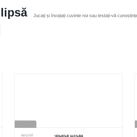
 lipsă
Jucați și învațați cuvinte noi sau testați-vă cunoștin
2 – un toc
чрыкъв щхъва
ABAZINĂ