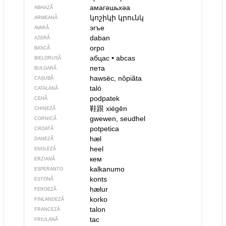
амагәшьхәа
ABHAZĂ
կոշիկի կրունկ
ARMEANĂ
эгъе
AVARĂ
daban
AZERĂ
orpo
BASCĂ
абцас
•
abcas
BIELORUSĂ
пета
BULGARĂ
hawsëc, nôpiãta
CAȘUBĂ
taló
CATALANĂ
podpatek
CEHĂ
鞋跟
xiégēn
CHINEZĂ
gwewen, seudhel
CORNICĂ
potpetica
CROATĂ
hæl
DANEZĂ
heel
ENGLEZĂ
кем
ERZIANĂ
kalkanumo
ESPERANTO
konts
ESTONĂ
hælur
FEROEZĂ
korko
FINLANDEZĂ
talon
FRANCEZĂ
tac
FRIULANĂ