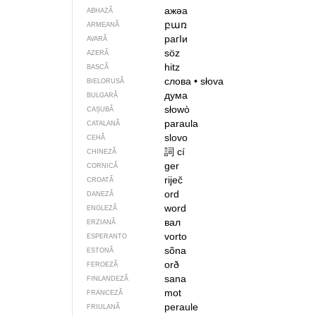
ажәа
ABHAZĂ
բառ
ARMEANĂ
рагIи
AVARĂ
söz
AZERĂ
hitz
BASCĂ
слова
•
słova
BIELORUSĂ
дума
BULGARĂ
słowò
CAȘUBĂ
paraula
CATALANĂ
slovo
CEHĂ
詞
cí
CHINEZĂ
ger
CORNICĂ
riječ
CROATĂ
ord
DANEZĂ
word
ENGLEZĂ
вал
ERZIANĂ
vorto
ESPERANTO
sõna
ESTONĂ
orð
FEROEZĂ
sana
FINLANDEZĂ
mot
FRANCEZĂ
peraule
FRIULANĂ