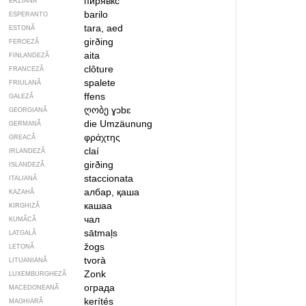
пирявкс
ERZIANĂ
barilo
ESPERANTO
tara, aed
ESTONĂ
girðing
FEROEZĂ
aita
FINLANDEZĂ
clôture
FRANCEZĂ
spalete
FRIULANĂ
ffens
GALEZĂ
ღობე
ɣɔbɛ
GEORGIANĂ
die Umzäunung
GERMANĂ
φράχτης
GREACĂ
claí
IRLANDEZĂ
girðing
ISLANDEZĂ
staccionata
ITALIANĂ
албар, қаша
KAZAHĂ
кашаа
KIRGHIZĂ
чал
KUMÂCĂ
sātmaļs
LATGALĂ
žogs
LETONĂ
tvorà
LITUANIANĂ
Zonk
LUXEMBURGHEZĂ
ограда
MACEDONEANĂ
kerítés
MAGHIARĂ