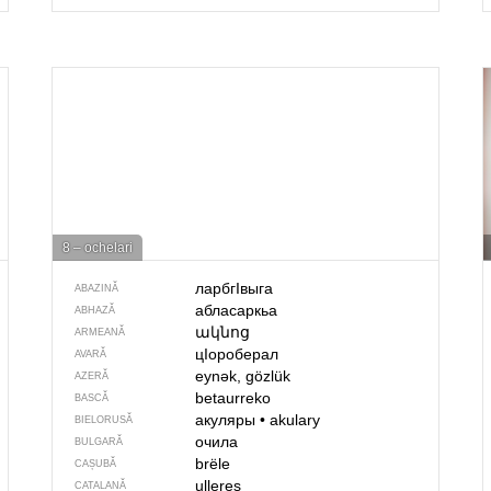
8 – ochelari
ларбгIвыга
ABAZINĂ
абласаркьа
ABHAZĂ
ակնոց
ARMEANĂ
цIороберал
AVARĂ
eynək, gözlük
AZERĂ
betaurreko
BASCĂ
акуляры
•
akulary
BIELORUSĂ
очила
BULGARĂ
brële
CAȘUBĂ
ulleres
CATALANĂ