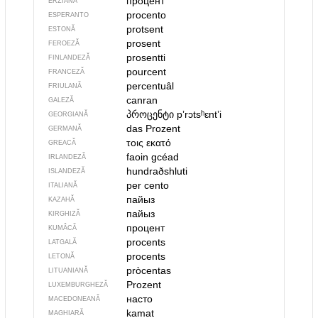
процент
ERZIANĂ
procento
ESPERANTO
protsent
ESTONĂ
prosent
FEROEZĂ
prosentti
FINLANDEZĂ
pourcent
FRANCEZĂ
percentuâl
FRIULANĂ
canran
GALEZĂ
პროცენტი
pʼrɔtsʰɛntʼi
GEORGIANĂ
das Prozent
GERMANĂ
τοις εκατό
GREACĂ
faoin gcéad
IRLANDEZĂ
hundraðshluti
ISLANDEZĂ
per cento
ITALIANĂ
пайыз
KAZAHĂ
пайыз
KIRGHIZĂ
процент
KUMÂCĂ
procents
LATGALĂ
procents
LETONĂ
pròcentas
LITUANIANĂ
Prozent
LUXEMBURGHEZĂ
насто
MACEDONEANĂ
kamat
MAGHIARĂ