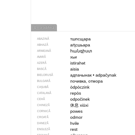
4 – o odihnă
тшпсщара
ABAZINĂ
аԥсшьара
ABHAZĂ
հանգիստ
ARMEANĂ
хьи
AVARĂ
istirahət
AZERĂ
aisia
BASCĂ
адпачынак
•
adpačynak
BIELORUSĂ
почивка, отмора
BULGARĂ
òdpòczink
CAȘUBĂ
repòs
CATALANĂ
odpočinek
CEHĂ
休息
xiūxi
CHINEZĂ
powes
CORNICĂ
odmor
CROATĂ
hvile
DANEZĂ
rest
ENGLEZĂ