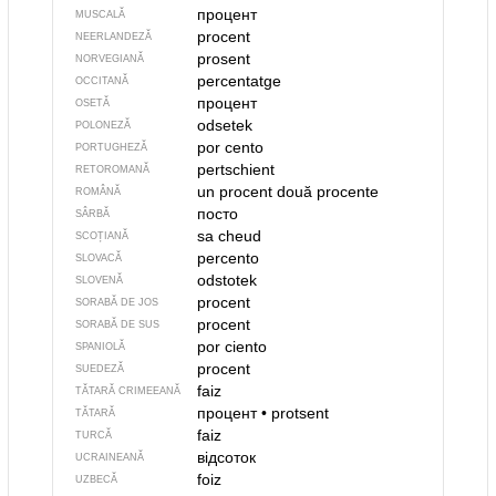
процент
MUSCALĂ
procent
NEERLANDEZĂ
prosent
NORVEGIANĂ
percentatge
OCCITANĂ
процент
OSETĂ
odsetek
POLONEZĂ
por cento
PORTUGHEZĂ
pertschient
RETOROMANĂ
un procent
două procente
ROMÂNĂ
посто
SÂRBĂ
sa cheud
SCOȚIANĂ
percento
SLOVACĂ
odstotek
SLOVENĂ
procent
SORABĂ DE JOS
procent
SORABĂ DE SUS
por ciento
SPANIOLĂ
procent
SUEDEZĂ
faiz
TĂTARĂ CRIMEEANĂ
процент
•
protsent
TĂTARĂ
faiz
TURCĂ
відсоток
UCRAINEANĂ
foiz
UZBECĂ