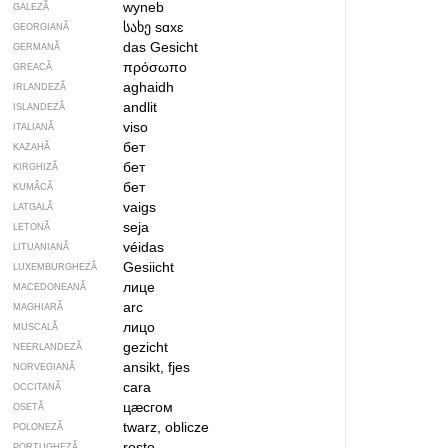
wyneb
GALEZĂ
სახე
sɑxɛ
GEORGIANĂ
das Gesicht
GERMANĂ
πρόσωπο
GREACĂ
aghaidh
IRLANDEZĂ
andlit
ISLANDEZĂ
viso
ITALIANĂ
бет
KAZAHĂ
бет
KIRGHIZĂ
бет
KUMÂCĂ
vaigs
LATGALĂ
seja
LETONĂ
véidas
LITUANIANĂ
Gesiicht
LUXEMBURGHEZĂ
лице
MACEDONEANĂ
arc
MAGHIARĂ
лицо
MUSCALĂ
gezicht
NEERLANDEZĂ
ansikt, fjes
NORVEGIANĂ
cara
OCCITANĂ
цӕсгом
OSETĂ
twarz, oblicze
POLONEZĂ
rosto
PORTUGHEZĂ