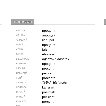
5 – un procent
процент
ABAZINĂ
апроцент
ABHAZĂ
տոկոս
ARMEANĂ
процент
AVARĂ
faiz
AZERĂ
ehuneko
BASCĂ
адсотак
•
adsotak
BIELORUSĂ
процент
BULGARĂ
procent
CAȘUBĂ
per cent
CATALANĂ
procento
CEHĂ
百分之
bǎifēnzhī
CHINEZĂ
kansran
CORNICĂ
postotak
CROATĂ
per cent
DANEZĂ
percent
ENGLEZĂ