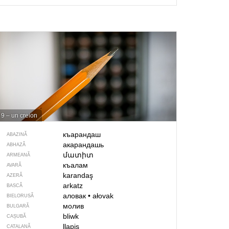
9 – un creion
къарандаш
ABAZINĂ
акарандашь
ABHAZĂ
մատիտ
ARMEANĂ
къалам
AVARĂ
karandaş
AZERĂ
arkatz
BASCĂ
аловак
•
ałovak
BIELORUSĂ
молив
BULGARĂ
bliwk
CAȘUBĂ
llapis
CATALANĂ