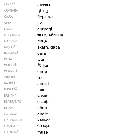
ахаҿы
ABHAZĂ
դեմք
ARMEANĂ
беркIал
AVARĂ
üz
AZERĂ
aurpegi
BASCĂ
твар, аблічча
BIELORUSĂ
лице
BULGARĂ
skarń, gãba
CAȘUBĂ
cara
CATALANĂ
tvář
CEHĂ
脸
liǎn
CHINEZĂ
enep
CORNICĂ
lice
CROATĂ
ansigt
DANEZĂ
face
ENGLEZĂ
чама
ERZIANĂ
vizaĝo
ESPERANTO
nägu
ESTONĂ
andlit
FEROEZĂ
kasvot
FINLANDEZĂ
visage
FRANCEZĂ
muse
FRIULANĂ