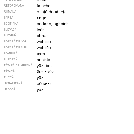
fatscha
RETOROMANĂ
o față
două fețe
ROMÂNĂ
лице
SÂRBĂ
aodann, aghaidh
SCOȚIANĂ
tvár
SLOVACĂ
obraz
SLOVENĂ
woblico
SORABĂ DE JOS
wobličo
SORABĂ DE SUS
cara
SPANIOLĂ
ansikte
SUEDEZĂ
yüz, bet
TĂTARĂ CRIMEEANĂ
йөз
•
yöz
TĂTARĂ
yüz
TURCĂ
обличчя
UCRAINEANĂ
yuz
UZBECĂ