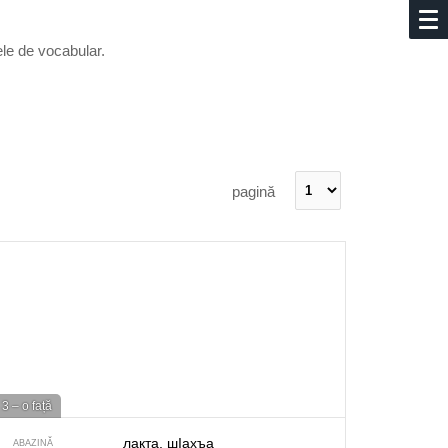
țele de vocabular.
pagină
3 – o față
лакта, шIахъа
ABAZINĂ