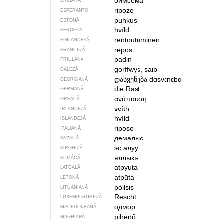
оймсема
ERZIANĂ
ripozo
ESPERANTO
puhkus
ESTONĂ
hvíld
FEROEZĂ
rentoutuminen
FINLANDEZĂ
repos
FRANCEZĂ
padin
FRIULANĂ
gorffwys, saib
GALEZĂ
დასვენება
dɑsvɛnɛbɑ
GEORGIANĂ
die Rast
GERMANĂ
ανάπαυση
GREACĂ
scíth
IRLANDEZĂ
hvíld
ISLANDEZĂ
riposo
ITALIANĂ
демалыс
KAZAHĂ
эс алуу
KIRGHIZĂ
яллыкъ
KUMÂCĂ
atpyuta
LATGALĂ
atpūta
LETONĂ
póilsis
LITUANIANĂ
Rescht
LUXEMBURGHEZĂ
одмор
MACEDONEANĂ
pihenő
MAGHIARĂ