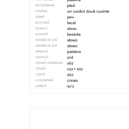
pled
RETOROMANĂ
un cuvânt
două cuvinte
ROMÂNĂ
реч
SÂRBĂ
facal
SCOȚIANĂ
slovo
SLOVACĂ
beseda
SLOVENĂ
słowo
SORABĂ DE JOS
słowo
SORABĂ DE SUS
palabra
SPANIOLĂ
ord
SUEDEZĂ
söz
TĂTARĂ CRIMEEANĂ
сүз
•
süz
TĂTARĂ
söz
TURCĂ
слово
UCRAINEANĂ
soʻz
UZBECĂ