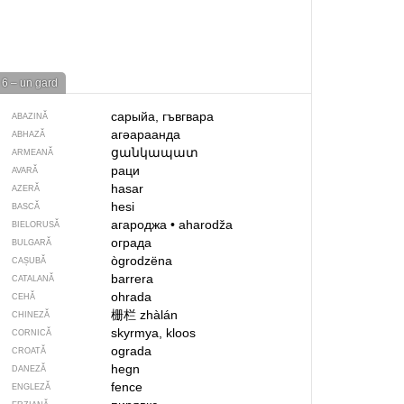
6 – un gard
сарыйа, гъвгвара
ABAZINĂ
агәараанда
ABHAZĂ
ցանկապատ
ARMEANĂ
раци
AVARĂ
hasar
AZERĂ
hesi
BASCĂ
агароджа
•
aharodža
BIELORUSĂ
ограда
BULGARĂ
ògrodzëna
CAȘUBĂ
barrera
CATALANĂ
ohrada
CEHĂ
栅栏
zhàlán
CHINEZĂ
skyrmya, kloos
CORNICĂ
ograda
CROATĂ
hegn
DANEZĂ
fence
ENGLEZĂ