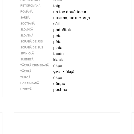
tatg
RETOROMANĂ
un toc
două tocuri
ROMÂNĂ
штикла, потпетица
SÂRBĂ
sàil
SCOȚIANĂ
podpätok
SLOVACĂ
peta
SLOVENĂ
pěta
SORABĂ DE JOS
pjata
SORABĂ DE SUS
tacón
SPANIOLĂ
klack
SUEDEZĂ
ökçe
TĂTARĂ CRIMEEANĂ
үкчә
•
ükçä
TĂTARĂ
ökçe
TURCĂ
обцас
UCRAINEANĂ
pоshnа
UZBECĂ