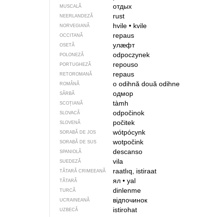
отдых
MUSCALĂ
rust
NEERLANDEZĂ
hvile
•
kvile
NORVEGIANĂ
repaus
OCCITANĂ
улӕфт
OSETĂ
odpoczynek
POLONEZĂ
repouso
PORTUGHEZĂ
repaus
RETOROMANĂ
o odihnă
două odihne
ROMÂNĂ
одмор
SÂRBĂ
tàmh
SCOȚIANĂ
odpočinok
SLOVACĂ
počitek
SLOVENĂ
wótpócynk
SORABĂ DE JOS
wotpočink
SORABĂ DE SUS
descanso
SPANIOLĂ
vila
SUEDEZĂ
raatlıq, istiraat
TĂTARĂ CRIMEEANĂ
ял
•
yal
TĂTARĂ
dinlenme
TURCĂ
відпочинок
UCRAINEANĂ
istirohat
UZBECĂ