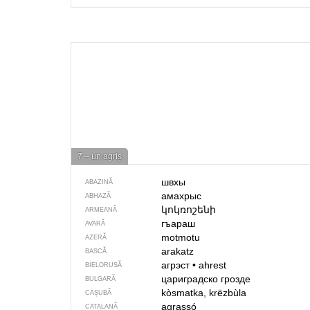
7 – un agriș
швхы
ABAZINĂ
амахрыс
ABHAZĂ
կոկռոշենի
ARMEANĂ
гъараш
AVARĂ
motmotu
AZERĂ
arakatz
BASCĂ
агрэст
•
ahrest
BIELORUSĂ
цариградско грозде
BULGARĂ
kòsmatka, krëzbùla
CAȘUBĂ
agrassó
CATALANĂ