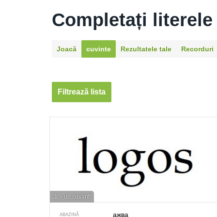
Completați literele
Joacă
cuvinte
Rezultatele tale
Recorduri
Filtrează lista
1 – un cuvânt
ажва
ABAZINĂ