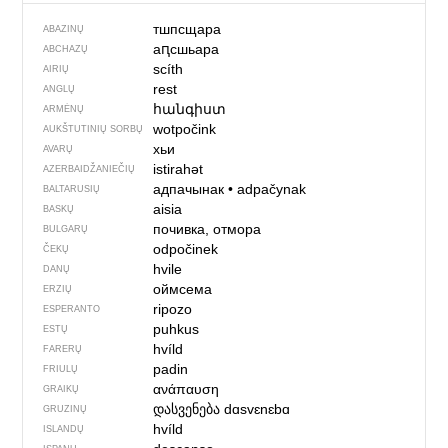
тшпсщара
ABAZINŲ
аԥсшьара
ABCHAZŲ
scíth
AIRIŲ
rest
ANGLŲ
հանգիստ
ARMĖNŲ
wotpočink
AUKŠTUTINIŲ SORBŲ
хьи
AVARŲ
istirahət
AZERBAIDŽANIEČIŲ
адпачынак
•
adpačynak
BALTARUSIŲ
aisia
BASKŲ
почивка, отмора
BULGARŲ
odpočinek
ČEKŲ
hvile
DANŲ
оймсема
ERZIŲ
ripozo
ESPERANTO
puhkus
ESTŲ
hvíld
FARERŲ
padin
FRIULŲ
ανάπαυση
GRAIKŲ
დასვენება
dɑsvɛnɛbɑ
GRUZINŲ
hvíld
ISLANDŲ