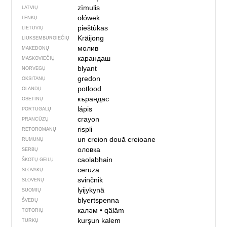
zīmulis
LATVIŲ
ołówek
LENKŲ
pieštùkas
LIETUVIŲ
Kräijong
LIUKSEMBURGIEČIŲ
молив
MAKEDONŲ
карандаш
MASKOVIEČIŲ
blyant
NORVEGŲ
gredon
OKSITANŲ
potlood
OLANDŲ
кърандас
OSETINŲ
lápis
PORTUGALŲ
crayon
PRANCŪZŲ
rispli
RETOROMANŲ
un creion
două creioane
RUMUNŲ
оловка
SERBŲ
caolabhain
ŠKOTŲ GEILŲ
ceruza
SLOVAKŲ
svinčnik
SLOVĖNŲ
lyijykynä
SUOMIŲ
blyertspenna
ŠVEDŲ
каләм
•
qäläm
TOTORIŲ
kurşun kalem
TURKŲ