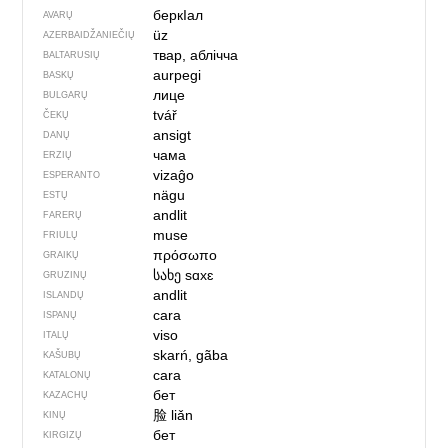
беркIал
AVARŲ
üz
AZERBAIDŽANIEČIŲ
твар, аблічча
BALTARUSIŲ
aurpegi
BASKŲ
лице
BULGARŲ
tvář
ČEKŲ
ansigt
DANŲ
чама
ERZIŲ
vizaĝo
ESPERANTO
nägu
ESTŲ
andlit
FARERŲ
muse
FRIULŲ
πρόσωπο
GRAIKŲ
სახე
sɑxɛ
GRUZINŲ
andlit
ISLANDŲ
cara
ISPANŲ
viso
ITALŲ
skarń, gãba
KAŠUBŲ
cara
KATALONŲ
бет
KAZACHŲ
脸
liǎn
KINŲ
бет
KIRGIZŲ