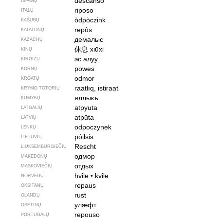
descanso
ISPANŲ
riposo
ITALŲ
òdpòczink
KAŠUBŲ
repòs
KATALONŲ
демалыс
KAZACHŲ
休息
xiūxi
KINŲ
эс алуу
KIRGIZŲ
powes
KORNŲ
odmor
KROATŲ
raatlıq, istiraat
KRYMO TOTORIŲ
яллыкъ
KUMYKŲ
atpyuta
LATGALIŲ
atpūta
LATVIŲ
odpoczynek
LENKŲ
póilsis
LIETUVIŲ
Rescht
LIUKSEMBURGIEČIŲ
одмор
MAKEDONŲ
отдых
MASKOVIEČIŲ
hvile
•
kvile
NORVEGŲ
repaus
OKSITANŲ
rust
OLANDŲ
улӕфт
OSETINŲ
repouso
PORTUGALŲ