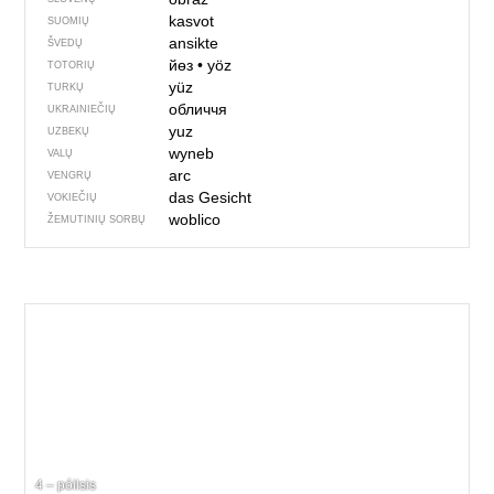
kasvot
SUOMIŲ
ansikte
ŠVEDŲ
йөз
•
yöz
TOTORIŲ
yüz
TURKŲ
обличчя
UKRAINIEČIŲ
yuz
UZBEKŲ
wyneb
VALŲ
arc
VENGRŲ
das Gesicht
VOKIEČIŲ
woblico
ŽEMUTINIŲ SORBŲ
4 – póilsis