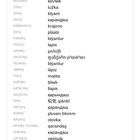
молив
BULGARŲ
tužka
ČEKŲ
blyant
DANŲ
карандаш
ERZIŲ
krajono
ESPERANTO
pliiats
ESTŲ
blýantur
FARERŲ
lapis
FRIULŲ
μολύβι
GRAIKŲ
ფანქარი
pʰɑnkʰɑri
GRUZINŲ
blýantur
ISLANDŲ
lápiz
ISPANŲ
matita
ITALŲ
bliwk
KAŠUBŲ
llapis
KATALONŲ
қарындаш
KAZACHŲ
铅笔
qiānbǐ
KINŲ
карандаш
KIRGIZŲ
pluven blomm
KORNŲ
olovka
KROATŲ
qarandaş
KRYMO TOTORIŲ
карандаш
KUMYKŲ
zeimuļs
LATGALIŲ