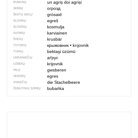
un agriș
doi agriși
RUMUNŲ
огрозд
SERBŲ
gròsaid
ŠKOTŲ GEILŲ
egreš
SLOVAKŲ
kosmulja
SLOVĖNŲ
karviainen
SUOMIŲ
krusbär
ŠVEDŲ
крыжовник
•
krıjovnik
TOTORIŲ
bektaşi üzümü
TURKŲ
аґрус
UKRAINIEČIŲ
krijovnik
UZBEKŲ
gwsberen
VALŲ
egres
VENGRŲ
die Stachelbeere
VOKIEČIŲ
bubańka
ŽEMUTINIŲ SORBŲ