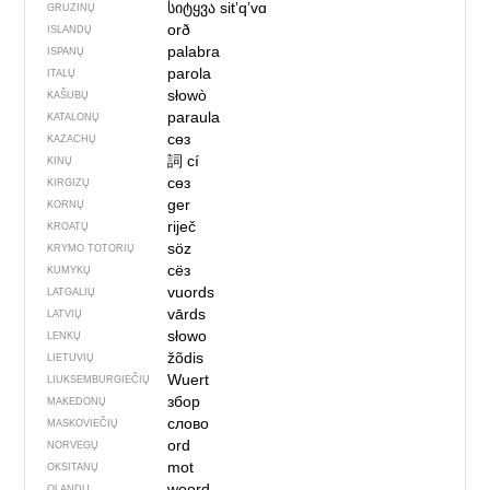
სიტყვა
sitʼqʼvɑ
GRUZINŲ
orð
ISLANDŲ
palabra
ISPANŲ
parola
ITALŲ
słowò
KAŠUBŲ
paraula
KATALONŲ
сөз
KAZACHŲ
詞
cí
KINŲ
сөз
KIRGIZŲ
ger
KORNŲ
riječ
KROATŲ
söz
KRYMO TOTORIŲ
сёз
KUMYKŲ
vuords
LATGALIŲ
vārds
LATVIŲ
słowo
LENKŲ
žõdis
LIETUVIŲ
Wuert
LIUKSEMBURGIEČIŲ
збор
MAKEDONŲ
слово
MASKOVIEČIŲ
ord
NORVEGŲ
mot
OKSITANŲ
woord
OLANDŲ