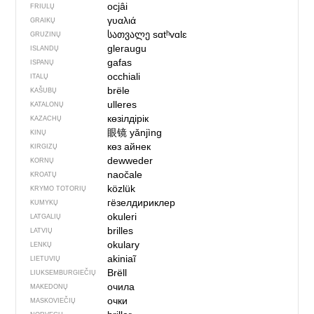
ocjâi
FRIULŲ
γυαλιά
GRAIKŲ
სათვალე
sɑtʰvɑlɛ
GRUZINŲ
gleraugu
ISLANDŲ
gafas
ISPANŲ
occhiali
ITALŲ
brële
KAŠUBŲ
ulleres
KATALONŲ
көзілдірік
KAZACHŲ
眼镜
yǎnjìng
KINŲ
көз айнек
KIRGIZŲ
dewweder
KORNŲ
naočale
KROATŲ
közlük
KRYMO TOTORIŲ
гёзелдириклер
KUMYKŲ
okuleri
LATGALIŲ
brilles
LATVIŲ
okulary
LENKŲ
akiniaĩ
LIETUVIŲ
Brëll
LIUKSEMBURGIEČIŲ
очила
MAKEDONŲ
очки
MASKOVIEČIŲ