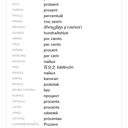
protsent
ESTŲ
prosent
FARERŲ
percentuâl
FRIULŲ
τοις εκατό
GRAIKŲ
პროცენტი
pʼrɔtsʰɛntʼi
GRUZINŲ
hundraðshluti
ISLANDŲ
por ciento
ISPANŲ
per cento
ITALŲ
procent
KAŠUBŲ
per cent
KATALONŲ
пайыз
KAZACHŲ
百分之
bǎifēnzhī
KINŲ
пайыз
KIRGIZŲ
kansran
KORNŲ
postotak
KROATŲ
faiz
KRYMO TOTORIŲ
процент
KUMYKŲ
procents
LATGALIŲ
procents
LATVIŲ
odsetek
LENKŲ
pròcentas
LIETUVIŲ
Prozent
LIUKSEMBURGIEČIŲ