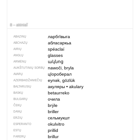
8 – akiniaĩ
ларбгIвыга
ABAZINŲ
абласаркьа
ABCHAZŲ
spéaclaí
AIRIŲ
glasses
ANGLŲ
ակնոց
ARMĖNŲ
nawoči, bryla
AUKŠTUTINIŲ SORBŲ
цIороберал
AVARŲ
eynək, gözlük
AZERBAIDŽANIEČIŲ
акуляры
•
akulary
BALTARUSIŲ
betaurreko
BASKŲ
очила
BULGARŲ
brýle
ČEKŲ
briller
DANŲ
сельмукшт
ERZIŲ
okulvitro
ESPERANTO
prillid
ESTŲ
brillur
FARERŲ