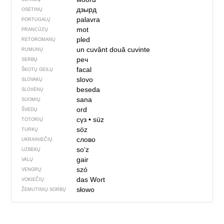
дзырд
OSETINŲ
palavra
PORTUGALŲ
mot
PRANCŪZŲ
pled
RETOROMANŲ
un cuvânt
două cuvinte
RUMUNŲ
реч
SERBŲ
facal
ŠKOTŲ GEILŲ
slovo
SLOVAKŲ
beseda
SLOVĖNŲ
sana
SUOMIŲ
ord
ŠVEDŲ
сүз
•
süz
TOTORIŲ
söz
TURKŲ
слово
UKRAINIEČIŲ
soʻz
UZBEKŲ
gair
VALŲ
szó
VENGRŲ
das Wort
VOKIEČIŲ
słowo
ŽEMUTINIŲ SORBŲ