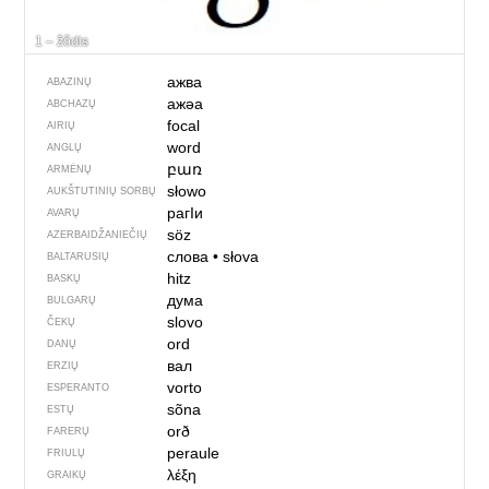
1 – žõdis
ажва
ABAZINŲ
ажәа
ABCHAZŲ
focal
AIRIŲ
word
ANGLŲ
բառ
ARMĖNŲ
słowo
AUKŠTUTINIŲ SORBŲ
рагIи
AVARŲ
söz
AZERBAIDŽANIEČIŲ
слова
•
słova
BALTARUSIŲ
hitz
BASKŲ
дума
BULGARŲ
slovo
ČEKŲ
ord
DANŲ
вал
ERZIŲ
vorto
ESPERANTO
sõna
ESTŲ
orð
FARERŲ
peraule
FRIULŲ
λέξη
GRAIKŲ