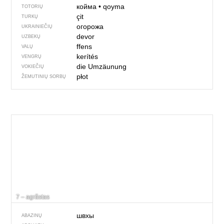
койма
•
qoyma
TOTORIŲ
çit
TURKŲ
огорожа
UKRAINIEČIŲ
devor
UZBEKŲ
ffens
VALŲ
kerítés
VENGRŲ
die Umzäunung
VOKIEČIŲ
płot
ŽEMUTINIŲ SORBŲ
7 – agrãstas
швхы
ABAZINŲ