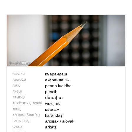
9 – pieštùkas
къарандаш
ABAZINŲ
акарандашь
ABCHAZŲ
peann luaidhe
AIRIŲ
pencil
ANGLŲ
մատիտ
ARMĖNŲ
wołojnik
AUKŠTUTINIŲ SORBŲ
къалам
AVARŲ
karandaş
AZERBAIDŽANIEČIŲ
аловак
•
ałovak
BALTARUSIŲ
arkatz
BASKŲ