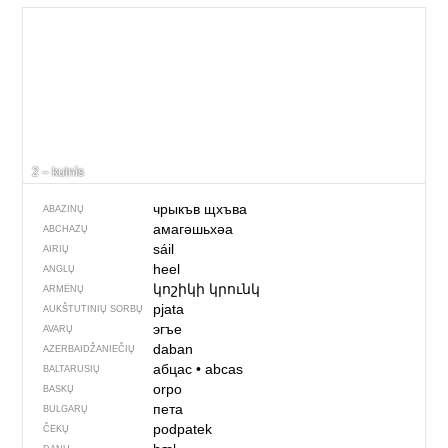
2 – kulnìs
чрыкъв щхъва
ABAZINŲ
амагәшьхәа
ABCHAZŲ
sáil
AIRIŲ
heel
ANGLŲ
կոշիկի կրունկ
ARMĖNŲ
pjata
AUKŠTUTINIŲ SORBŲ
эгъе
AVARŲ
daban
AZERBAIDŽANIEČIŲ
абцас
•
abcas
BALTARUSIŲ
orpo
BASKŲ
пета
BULGARŲ
podpatek
ČEKŲ