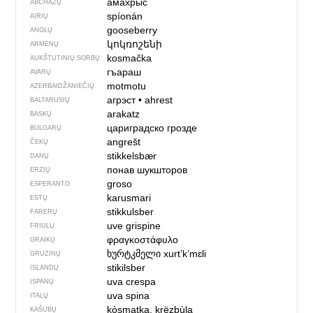
амахрыс
ABCHAZŲ
spíonán
AIRIŲ
gooseberry
ANGLŲ
կոկռոշենի
ARMĖNŲ
kosmačka
AUKŠTUTINIŲ SORBŲ
гъараш
AVARŲ
motmotu
AZERBAIDŽANIEČIŲ
агрэст
•
ahrest
BALTARUSIŲ
arakatz
BASKŲ
цариградско грозде
BULGARŲ
angrešt
ČEKŲ
stikkelsbær
DANŲ
понав шукшторов
ERZIŲ
groso
ESPERANTO
karusmari
ESTŲ
stikkulsber
FARERŲ
uve grispine
FRIULŲ
φραγκοστάφυλο
GRAIKŲ
ხურტკმელი
xurtʼkʼmɛli
GRUZINŲ
stikilsber
ISLANDŲ
uva crespa
ISPANŲ
uva spina
ITALŲ
kòsmatka, krëzbùla
KAŠUBŲ