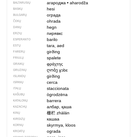
агароджа
•
aharodža
BALTARUSIŲ
hesi
BASKŲ
ограда
BULGARŲ
ohrada
ČEKŲ
hegn
DANŲ
пирявкс
ERZIŲ
barilo
ESPERANTO
tara, aed
ESTŲ
girðing
FARERŲ
spalete
FRIULŲ
φράχτης
GRAIKŲ
ღობე
ɣɔbɛ
GRUZINŲ
girðing
ISLANDŲ
cerca
ISPANŲ
staccionata
ITALŲ
ògrodzëna
KAŠUBŲ
barrera
KATALONŲ
албар, қаша
KAZACHŲ
栅栏
zhàlán
KINŲ
кашаа
KIRGIZŲ
skyrmya, kloos
KORNŲ
ograda
KROATŲ