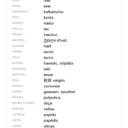
hæl
DANŲ
кем
ERZIŲ
kalkanumo
ESPERANTO
konts
ESTŲ
hælur
FARERŲ
tac
FRIULŲ
τακούνι
GRAIKŲ
ქუსლი
kʰusli
GRUZINŲ
hæll
ISLANDŲ
tacón
ISPANŲ
tacco
ITALŲ
hawsëc, nôpiãta
KAŠUBŲ
taló
KATALONŲ
өкше
KAZACHŲ
鞋跟
xiégēn
KINŲ
согончок
KIRGIZŲ
gwewen, seudhel
KORNŲ
potpetica
KROATŲ
ökçe
KRYMO TOTORIŲ
табан
KUMYKŲ
papīds
LATGALIŲ
papēdis
LATVIŲ
obcas
LENKŲ