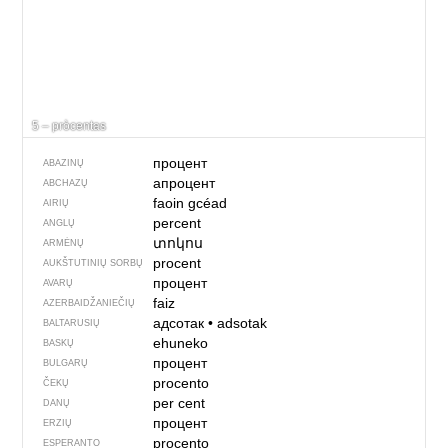
5 – pròcentas
процент
ABAZINŲ
апроцент
ABCHAZŲ
faoin gcéad
AIRIŲ
percent
ANGLŲ
տոկոս
ARMĖNŲ
procent
AUKŠTUTINIŲ SORBŲ
процент
AVARŲ
faiz
AZERBAIDŽANIEČIŲ
адсотак
•
adsotak
BALTARUSIŲ
ehuneko
BASKŲ
процент
BULGARŲ
procento
ČEKŲ
per cent
DANŲ
процент
ERZIŲ
procento
ESPERANTO