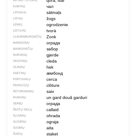
qora, isar
KRYMO TOTORIŲ
чал
KUMYKŲ
sātmaļs
LATGALIŲ
žogs
LATVIŲ
ogrodzenie
LENKŲ
tvorà
LIETUVIŲ
Zonk
LIUKSEMBURGIEČIŲ
ограда
MAKEDONŲ
забор
MASKOVIEČIŲ
gjerde
NORVEGŲ
cleda
OKSITANŲ
hek
OLANDŲ
ӕмбонд
OSETINŲ
cerca
PORTUGALŲ
clôture
PRANCŪZŲ
saiv
RETOROMANŲ
un gard
două garduri
RUMUNŲ
ограда
SERBŲ
callaid
ŠKOTŲ GEILŲ
ohrada
SLOVAKŲ
ograja
SLOVĖNŲ
aita
SUOMIŲ
staket
ŠVEDŲ