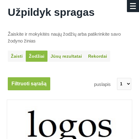
Užpildyk spragas
Žaiskite ir mokykitės naujų žodžių arba patikrinkite savo
žodyno žinias
Žaisti
Žodžiai
Jūsų rezultatai
Rekordai
Filtruoti sąrašą
puslapis