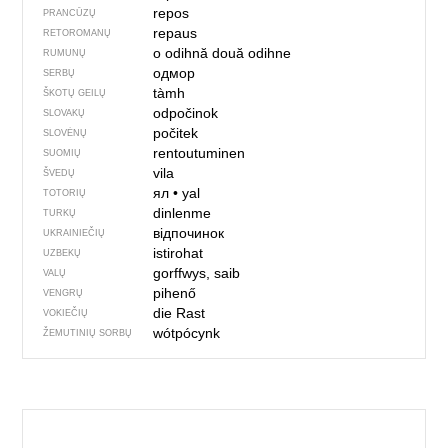
repos
PRANCŪZŲ
repaus
RETOROMANŲ
o odihnă
două odihne
RUMUNŲ
одмор
SERBŲ
tàmh
ŠKOTŲ GEILŲ
odpočinok
SLOVAKŲ
počitek
SLOVĖNŲ
rentoutuminen
SUOMIŲ
vila
ŠVEDŲ
ял
•
yal
TOTORIŲ
dinlenme
TURKŲ
відпочинок
UKRAINIEČIŲ
istirohat
UZBEKŲ
gorffwys, saib
VALŲ
pihenő
VENGRŲ
die Rast
VOKIEČIŲ
wótpócynk
ŽEMUTINIŲ SORBŲ