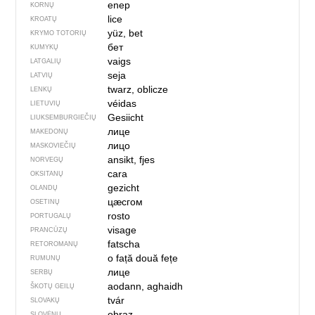
enep
KORNŲ
lice
KROATŲ
yüz, bet
KRYMO TOTORIŲ
бет
KUMYKŲ
vaigs
LATGALIŲ
seja
LATVIŲ
twarz, oblicze
LENKŲ
véidas
LIETUVIŲ
Gesiicht
LIUKSEMBURGIEČIŲ
лице
MAKEDONŲ
лицо
MASKOVIEČIŲ
ansikt, fjes
NORVEGŲ
cara
OKSITANŲ
gezicht
OLANDŲ
цӕсгом
OSETINŲ
rosto
PORTUGALŲ
visage
PRANCŪZŲ
fatscha
RETOROMANŲ
o față
două fețe
RUMUNŲ
лице
SERBŲ
aodann, aghaidh
ŠKOTŲ GEILŲ
tvár
SLOVAKŲ
obraz
SLOVĖNŲ