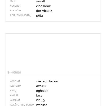
sawdl
VALŲ
cipősarok
VENGRŲ
der Absatz
VOKIEČIŲ
pěta
ŽEMUTINIŲ SORBŲ
3 – véidas
лакта, шIахъа
ABAZINŲ
ахаҿы
ABCHAZŲ
aghaidh
AIRIŲ
face
ANGLŲ
դեմք
ARMĖNŲ
wobličo
AUKŠTUTINIŲ SORBŲ