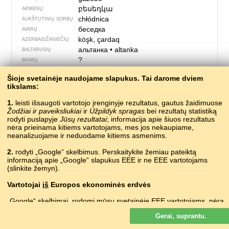
բեսեդկա
ARMĖNŲ
chłódnica
AUKŠTUTINIŲ SORBŲ
беседка
AVARŲ
köşk, çardaq
AZERBAIDŽANIEČIŲ
альтанка
•
altanka
BALTARUSIŲ
?
BASKŲ
беседка
BULGARŲ
Šioje svetainėje naudojame slapukus. Tai darome dviem
altán
ČEKŲ
tikslams:
lysthus
DANŲ
беседка
ERZIŲ
1.
leisti išsaugoti vartotojo įrenginyje rezultatus, gautus žaidimuose
Žodžiai ir paveiksliukiai
laŭbo
ir
Užpildyk spragas
bei rezultatų statistiką
ESPERANTO
rodyti puslapyje
Jūsų rezultatai
; informacija apie šiuos rezultatus
lehtla
ESTŲ
nėra prieinama kitiems vartotojams, mes jos nekaupiame,
lysthús
FARERŲ
neanalizuojame ir neduodame kitiems asmenims.
padilion
FRIULŲ
2.
rodyti „Google“ skelbimus. Perskaitykite žemiau pateiktą
κιόσκι
GRAIKŲ
informaciją apie „Google“ slapukus EEE ir ne EEE vartotojams
ბელვედერი
bɛlvɛdɛri
GRUZINŲ
(slinkite žemyn).
?
ISLANDŲ
?
ISPANŲ
Vartotojai
iš
Europos ekonominės erdvės
gazebo
ITALŲ
„Google“ skelbimai, rodomi mūsų svetainėje EEE vartotojams,
nėra
?
KAŠUBŲ
suasmeninti. Nors šie skelbimai slapukų nenaudoja suasmeninimui,
?
KATALONŲ
Gerai, suprantu.
bet jie juos naudoja, kad būtų galima riboti dažnumą, parengti
?
KAZACHŲ
suvestines ataskaitas apie skelbimus ir kovoti su sukčiavimu ir