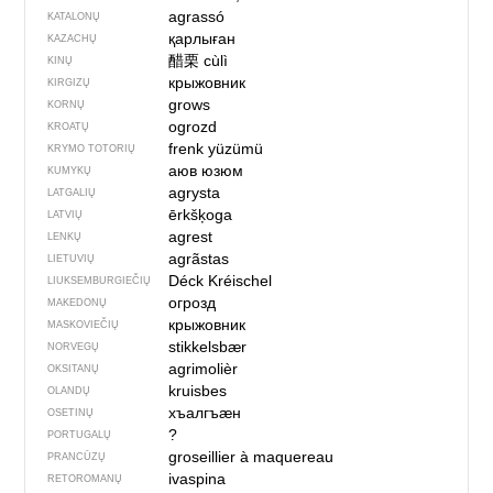
agrassó
KATALONŲ
қарлыған
KAZACHŲ
醋栗
cùlì
KINŲ
крыжовник
KIRGIZŲ
grows
KORNŲ
ogrozd
KROATŲ
frenk yüzümü
KRYMO TOTORIŲ
аюв юзюм
KUMYKŲ
agrysta
LATGALIŲ
ērkšķoga
LATVIŲ
agrest
LENKŲ
agrãstas
LIETUVIŲ
Déck Kréischel
LIUKSEMBURGIEČIŲ
огрозд
MAKEDONŲ
крыжовник
MASKOVIEČIŲ
stikkelsbær
NORVEGŲ
agrimolièr
OKSITANŲ
kruisbes
OLANDŲ
хъалгъӕн
OSETINŲ
?
PORTUGALŲ
groseillier à maquereau
PRANCŪZŲ
ivaspina
RETOROMANŲ