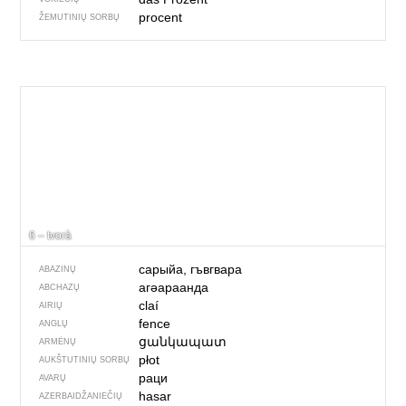
procent
ŽEMUTINIŲ SORBŲ
6 – tvorà
сарыйа, гъвгвара
ABAZINŲ
агәараанда
ABCHAZŲ
claí
AIRIŲ
fence
ANGLŲ
ցանկապատ
ARMĖNŲ
płot
AUKŠTUTINIŲ SORBŲ
раци
AVARŲ
hasar
AZERBAIDŽANIEČIŲ