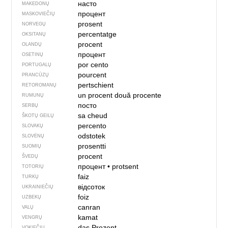
насто
MAKEDONŲ
процент
MASKOVIEČIŲ
prosent
NORVEGŲ
percentatge
OKSITANŲ
procent
OLANDŲ
процент
OSETINŲ
por cento
PORTUGALŲ
pourcent
PRANCŪZŲ
pertschient
RETOROMANŲ
un procent
două procente
RUMUNŲ
посто
SERBŲ
sa cheud
ŠKOTŲ GEILŲ
percento
SLOVAKŲ
odstotek
SLOVĖNŲ
prosentti
SUOMIŲ
procent
ŠVEDŲ
процент
•
protsent
TOTORIŲ
faiz
TURKŲ
відсоток
UKRAINIEČIŲ
foiz
UZBEKŲ
canran
VALŲ
kamat
VENGRŲ
das Prozent
VOKIEČIŲ