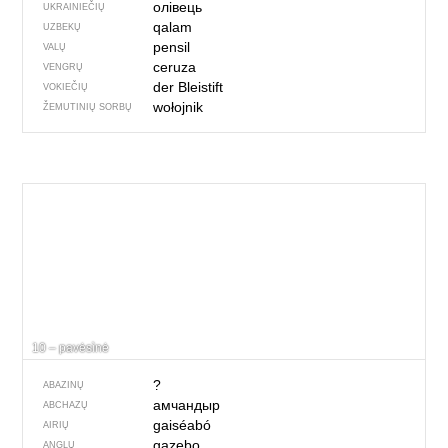
олівець
UKRAINIEČIŲ
qalam
UZBEKŲ
pensil
VALŲ
ceruza
VENGRŲ
der Bleistift
VOKIEČIŲ
wołojnik
ŽEMUTINIŲ SORBŲ
10 – pavėsìnė
?
ABAZINŲ
амчандыр
ABCHAZŲ
gaiséabó
AIRIŲ
gazebo
ANGLŲ