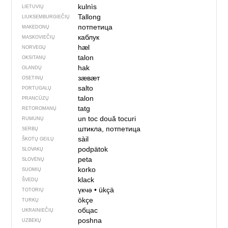
kulnìs
LIETUVIŲ
Tallong
LIUKSEMBURGIEČIŲ
потпетица
MAKEDONŲ
каблук
MASKOVIEČIŲ
hæl
NORVEGŲ
talon
OKSITANŲ
hak
OLANDŲ
зӕвӕт
OSETINŲ
salto
PORTUGALŲ
talon
PRANCŪZŲ
tatg
RETOROMANŲ
un toc
două tocuri
RUMUNŲ
штикла, потпетица
SERBŲ
sàil
ŠKOTŲ GEILŲ
podpätok
SLOVAKŲ
peta
SLOVĖNŲ
korko
SUOMIŲ
klack
ŠVEDŲ
үкчә
•
ükçä
TOTORIŲ
ökçe
TURKŲ
обцас
UKRAINIEČIŲ
pоshnа
UZBEKŲ