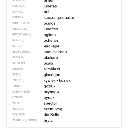
briller
NORVEGŲ
lunetas
OKSITANŲ
bril
OLANDŲ
кӕсӕнцӕстытӕ
OSETINŲ
óculos
PORTUGALŲ
lunettes
PRANCŪZŲ
egliers
RETOROMANŲ
ochelari
RUMUNŲ
наочаре
SERBŲ
speuclairean
ŠKOTŲ GEILŲ
okuliare
SLOVAKŲ
očala
SLOVĖNŲ
silmälasit
SUOMIŲ
glasögon
ŠVEDŲ
күзлек
•
küzlek
TOTORIŲ
gözlük
TURKŲ
окуляри
UKRAINIEČIŲ
oynak
UZBEKŲ
sbectol
VALŲ
szemüveg
VENGRŲ
die Brille
VOKIEČIŲ
bryla
ŽEMUTINIŲ SORBŲ