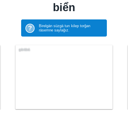
biển
Birelgän süzgä turı kilep torğan
?
räsemne saylağız.
gäräbä