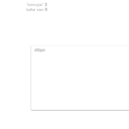
3
“tormışlar”
0
ballar sanı
diñgez