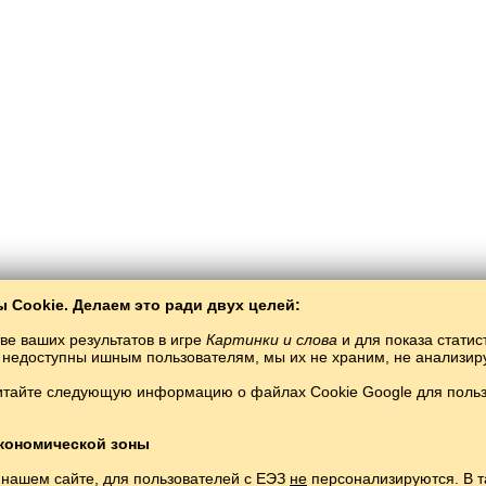
 Cookie. Делаем это ради двух целей:
ве ваших результатов в игре
Картинки и слова
и для показа статис
ты недоступны ишным пользователям, мы их не храним, не анализи
итайте следующую информацию о файлах Cookie Google для пользо
Balto­Slav
/
Räsemnär häm süzlär
/
vyet tele räsemnärdä
ränüvyet teletüläwsez öyränelä torğan tel.
Uynaw häm öyränüvyet teleonlayn süzlä
Copyright © 2015–2025 BALTOSLAV. Böten xoquqları yaklanğan.
кономической зоны
 нашем сайте, для пользователей с ЕЭЗ
не
персонализируются. В т