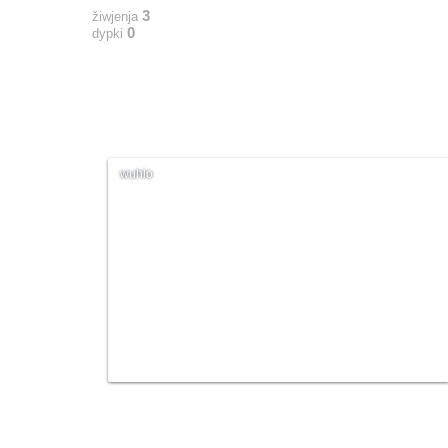
3
žiwjenja
0
dypki
wuhlo