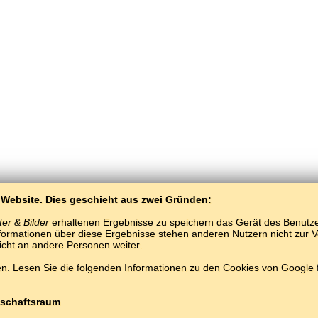
 Website. Dies geschieht aus zwei Gründen:
er & Bilder
erhaltenen Ergebnisse zu speichern das Gerät des Benutzers
ormationen über diese Ergebnisse stehen anderen Nutzern nicht zur Ver
nicht an andere Personen weiter.
BaltoSlav
/
Wobrazy a słowa
/
vietnamšćina we wobrazach
. Lesen Sie die folgenden Informationen zu den Cookies von Google
Darmotnje vietnamšćina wuknyć.
Hrajće a wukńće vietnamšćina słowa online.
#
Copyright © 2015–2025 BALTOSLAV.
Wšitke prawa wuměnjene.
schaftsraum