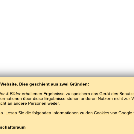
 Website. Dies geschieht aus zwei Gründen:
er & Bilder
erhaltenen Ergebnisse zu speichern das Gerät des Benutzers
ormationen über diese Ergebnisse stehen anderen Nutzern nicht zur Ver
nicht an andere Personen weiter.
. Lesen Sie die folgenden Informationen zu den Cookies von Google
BaltoSlav
/
Worte und Bilder
/
Vietnamesisch in Bildern
Vietnamesisch lernen kostenlos.
Spielen und lernen Vietnamesische Wörter online.
Copyright © 2015–2025 BALTOSLAV.
Alle Rechte vorbehalten.
schaftsraum