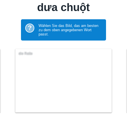
dưa chuột
Wählen Sie das Bild, das am besten
?
zu dem oben angegebenen Wort
passt.
die Ratte