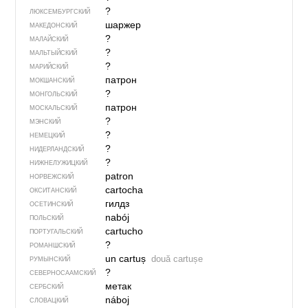
?
ЛЮКСЕМБУРГСКИЙ
шаржер
МАКЕДОНСКИЙ
?
МАЛАЙСКИЙ
?
МАЛЬТЫЙСКИЙ
?
МАРИЙСКИЙ
патрон
МОКШАНСКИЙ
?
МОНГОЛЬСКИЙ
патрон
МОСКАЛЬСКИЙ
?
МЭНСКИЙ
?
НЕМЕЦКИЙ
?
НИДЕРЛАНДСКИЙ
?
НИЖНЕЛУЖИЦКИЙ
patron
НОРВЕЖСКИЙ
cartocha
ОКСИТАНСКИЙ
гилдз
ОСЕТИНСКИЙ
nabój
ПОЛЬСКИЙ
cartucho
ПОРТУГАЛЬСКИЙ
?
РОМАНШСКИЙ
un cartuș
două cartușe
РУМЫНСКИЙ
?
СЕВЕР­НО­СА­АМ­СКИЙ
метак
СЕРБСКИЙ
náboj
СЛОВАЦКИЙ