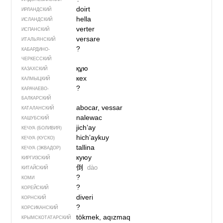
doirt
ИРЛАНДСКИЙ
hella
ИСЛАНДСКИЙ
verter
ИСПАНСКИЙ
versare
ИТАЛЬЯНСКИЙ
?
КАБАРДИНО-
ЧЕРКЕССКИЙ
құю
КАЗАХСКИЙ
кех
КАЛМЫЦКИЙ
?
КАРАЧАЕВО-
БАЛКАРСКИЙ
abocar, vessar
КАТАЛАНСКИЙ
nalewac
КАШУБСКИЙ
jich’ay
КЕЧУА (БОЛИВИЯ)
hich’aykuy
КЕЧУА (КУСКО)
tallina
КЕЧУА (ЭКВАДОР)
куюу
КИРГИЗСКИЙ
倒
dào
КИТАЙСКИЙ
?
КОМИ
?
КОРЕЙСКИЙ
diveri
КОРНСКИЙ
?
КОРСИКАНСКИЙ
tökmek, aqızmaq
КРЫМСКО­ТАТАРСКИЙ