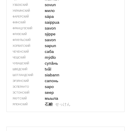
sovun
УЗБЕКСКИЙ
мило
УКРАИНСКИЙ
sápa
ФАРЕРСКИЙ
saippua
ФИНСКИЙ
savon
ФРАНЦУЗСКИЙ
sjippe
ФРИЗСКИЙ
savon
ФРИУЛЬСКИЙ
sapun
ХОРВАТСКИЙ
саба
ЧЕЧЕНСКИЙ
mýdlo
ЧЕШСКИЙ
супӑнь
ЧУВАШСКИЙ
tvål
ШВЕДСКИЙ
siabann
ШОТЛАНДСКИЙ
сапонь
ЭРЗЯНСКИЙ
sapo
ЭСПЕРАНТО
seep
ЭСТОНСКИЙ
мыыла
ЯКУТСКИЙ
石鹸
せっけん
ЯПОНСКИЙ