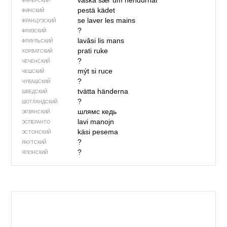
vaska sær um hendurnar
ФАРЕРСКИЙ
pestä kädet
ФИНСКИЙ
se laver les mains
ФРАНЦУЗСКИЙ
?
ФРИЗСКИЙ
lavâsi lis mans
ФРИУЛЬСКИЙ
prati ruke
ХОРВАТСКИЙ
?
ЧЕЧЕНСКИЙ
mýt si ruce
ЧЕШСКИЙ
?
ЧУВАШСКИЙ
tvätta händerna
ШВЕДСКИЙ
?
ШОТЛАНДСКИЙ
шлямс кедь
ЭРЗЯНСКИЙ
lavi manojn
ЭСПЕРАНТО
käsi pesema
ЭСТОНСКИЙ
?
ЯКУТСКИЙ
?
ЯПОНСКИЙ