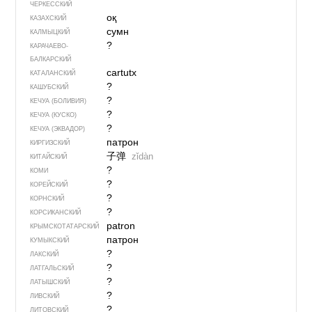
ЧЕРКЕССКИЙ
оқ
КАЗАХСКИЙ
сумн
КАЛМЫЦКИЙ
?
КАРАЧАЕВО-
БАЛКАРСКИЙ
cartutx
КАТАЛАНСКИЙ
?
КАШУБСКИЙ
?
КЕЧУА (БОЛИВИЯ)
?
КЕЧУА (КУСКО)
?
КЕЧУА (ЭКВАДОР)
патрон
КИРГИЗСКИЙ
子弹
zǐdàn
КИТАЙСКИЙ
?
КОМИ
?
КОРЕЙСКИЙ
?
КОРНСКИЙ
?
КОРСИКАНСКИЙ
patron
КРЫМСКО­ТАТАРСКИЙ
патрон
КУМЫКСКИЙ
?
ЛАКСКИЙ
?
ЛАТГАЛЬСКИЙ
?
ЛАТЫШСКИЙ
?
ЛИВСКИЙ
?
ЛИТОВСКИЙ