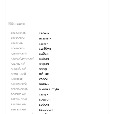
350 – мыло
сабын
АБАЗИНСКИЙ
асапын
АБХАЗСКИЙ
сапун
АВАРСКИЙ
сагIбун
АГУЛЬСКИЙ
сабын
АДЫГЕЙСКИЙ
sabun
АЗЕРБАЙДЖАН­СКИЙ
sapun
АЛБАНСКИЙ
soap
АНГЛИЙСКИЙ
օճառ
АРМЯНСКИЙ
xaboi
БАСКСКИЙ
һабын
БАШКИРСКИЙ
мыла
•
myła
БЕЛОРУССКИЙ
сапун
БОЛГАРСКИЙ
soavon
БРЕТОНСКИЙ
sebon
ВАЛЛИЙСКИЙ
szappan
ВЕНГЕРСКИЙ