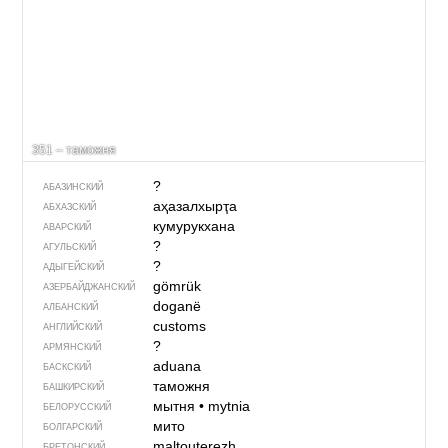
351 – таможня
?
АБАЗИНСКИЙ
аҳазалхырҭа
АБХАЗСКИЙ
кумурукхана
АВАРСКИЙ
?
АГУЛЬСКИЙ
?
АДЫГЕЙСКИЙ
gömrük
АЗЕРБАЙДЖАН­СКИЙ
doganë
АЛБАНСКИЙ
customs
АНГЛИЙСКИЙ
?
АРМЯНСКИЙ
aduana
БАСКСКИЙ
таможня
БАШКИРСКИЙ
мытня
•
mytnia
БЕЛОРУССКИЙ
мито
БОЛГАРСКИЙ
maltouterezh
БРЕТОНСКИЙ