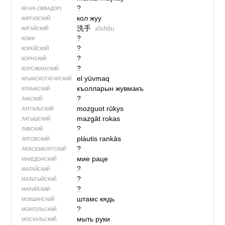
?
КЕЧУА (ЭКВАДОР)
кол жуу
КИРГИЗСКИЙ
洗手
xǐshǒu
КИТАЙСКИЙ
?
КОМИ
?
КОРЕЙСКИЙ
?
КОРНСКИЙ
?
КОРСИКАНСКИЙ
el yüvmaq
КРЫМСКО­ТАТАРСКИЙ
къолларын жувмакъ
КУМЫКСКИЙ
?
ЛАКСКИЙ
mozguot rūkys
ЛАТГАЛЬСКИЙ
mazgāt rokas
ЛАТЫШСКИЙ
?
ЛИВСКИЙ
pláutis rankàs
ЛИТОВСКИЙ
?
ЛЮКСЕМБУРГСКИЙ
мие раце
МАКЕДОНСКИЙ
?
МАЛАЙСКИЙ
?
МАЛЬТЫЙСКИЙ
?
МАРИЙСКИЙ
штамс кядь
МОКШАНСКИЙ
?
МОНГОЛЬСКИЙ
мыть руки
МОСКАЛЬСКИЙ