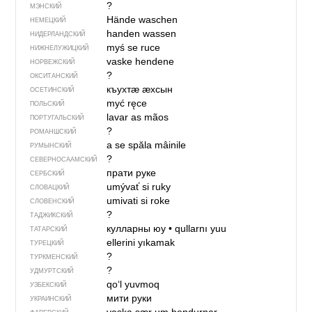
?
МЭНСКИЙ
Hände waschen
НЕМЕЦКИЙ
handen wassen
НИДЕРЛАНДСКИЙ
myś se ruce
НИЖНЕЛУЖИЦКИЙ
vaske hendene
НОРВЕЖСКИЙ
?
ОКСИТАНСКИЙ
къухтӕ ӕхсын
ОСЕТИНСКИЙ
myć ręce
ПОЛЬСКИЙ
lavar as mãos
ПОРТУГАЛЬСКИЙ
?
РОМАНШСКИЙ
a se spăla mâinile
РУМЫНСКИЙ
?
СЕВЕР­НО­СА­АМ­СКИЙ
прати руке
СЕРБСКИЙ
umývať si ruky
СЛОВАЦКИЙ
umivati si roke
СЛОВЕНСКИЙ
?
ТАДЖИКСКИЙ
кулларны юу
•
qullarnı yuu
ТАТАРСКИЙ
ellerini yıkamak
ТУРЕЦКИЙ
?
ТУРКМЕНСКИЙ
?
УДМУРТСКИЙ
qo‘l yuvmoq
УЗБЕКСКИЙ
мити руки
УКРАИНСКИЙ