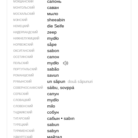
сапонь
МОКШАНСКИЙ
саван
МОНГОЛЬСКИЙ
мыло
МОСКАЛЬСКИЙ
sheeabin
МЭНСКИЙ
die Seife
НЕМЕЦКИЙ
zeep
НИДЕРЛАНДСКИЙ
mydło
НИЖНЕЛУЖИЦКИЙ
såpe
НОРВЕЖСКИЙ
sabon
ОКСИТАНСКИЙ
сапон
ОСЕТИНСКИЙ
mydło
ПОЛЬСКИЙ
sabão
ПОРТУГАЛЬСКИЙ
savun
РОМАНШСКИЙ
un săpun
două săpunuri
РУМЫНСКИЙ
sáibu, sovppá
СЕВЕР­НО­СА­АМ­СКИЙ
сапун
СЕРБСКИЙ
mydlo
СЛОВАЦКИЙ
milo
СЛОВЕНСКИЙ
собун
ТАДЖИКСКИЙ
сабын
•
sabın
ТАТАРСКИЙ
sabun
ТУРЕЦКИЙ
sabyn
ТУРКМЕНСКИЙ
майтал
УДМУРТСКИЙ