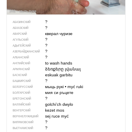
349 – мыть руки
?
АБАЗИНСКИЙ
?
АБХАЗСКИЙ
кверал чуризе
АВАРСКИЙ
?
АГУЛЬСКИЙ
?
АДЫГЕЙСКИЙ
?
АЗЕРБАЙДЖАН­СКИЙ
?
АЛБАНСКИЙ
to wash hands
АНГЛИЙСКИЙ
ձեռքերը լվանալ
АРМЯНСКИЙ
eskuak garbitu
БАСКСКИЙ
?
БАШКИРСКИЙ
мыць рукі
•
myć ruki
БЕЛОРУССКИЙ
мия си ръцете
БОЛГАРСКИЙ
?
БРЕТОНСКИЙ
golchi’ch dwylo
ВАЛЛИЙСКИЙ
kezet mos
ВЕНГЕРСКИЙ
sej ruce myć
ВЕРХНЕЛУЖИЦКИЙ
?
ВИЛЯМОВСКИЙ
?
ВЬЕТНАМСКИЙ