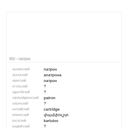
352 – патрон
патрон
АБАЗИНСКИЙ
апатрона
АБХАЗСКИЙ
патрон
АВАРСКИЙ
?
АГУЛЬСКИЙ
?
АДЫГЕЙСКИЙ
patron
АЗЕРБАЙДЖАН­СКИЙ
?
АЛБАНСКИЙ
cartridge
АНГЛИЙСКИЙ
փամփուշտ
АРМЯНСКИЙ
kartutxo
БАСКСКИЙ
?
БАШКИРСКИЙ