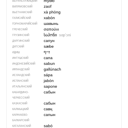
mydło
ВЕРХНЕЛУЖИЦКИЙ
zaof
ВИЛЯМОВСКИЙ
xà phòng
ВЬЕТНАМСКИЙ
xabón
ГАЛИСИЙСКИЙ
шавынь
ГОРНОМАРИЙСКИЙ
σαπούνι
ГРЕЧЕСКИЙ
საპონი
sɑpʼɔni
ГРУЗИНСКИЙ
сапун
ДАРГИНСКИЙ
sæbe
ДАТСКИЙ
זייף
ИДИШ
сапа
ИНГУШСКИЙ
sabun
ИНДОНЕЗИЙСКИЙ
gallúnach
ИРЛАНДСКИЙ
sápa
ИСЛАНДСКИЙ
jabón
ИСПАНСКИЙ
sapone
ИТАЛЬЯНСКИЙ
сабын
КАБАРДИНО-
ЧЕРКЕССКИЙ
сабын
КАЗАХСКИЙ
савң
КАЛМЫЦКИЙ
сапын
КАРАЧАЕВО-
БАЛКАРСКИЙ
sabó
КАТАЛАНСКИЙ