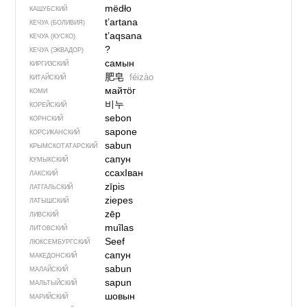
mëdło
КАШУБСКИЙ
t’artana
КЕЧУА (БОЛИВИЯ)
t’aqsana
КЕЧУА (КУСКО)
?
КЕЧУА (ЭКВАДОР)
самын
КИРГИЗСКИЙ
肥皂
féizào
КИТАЙСКИЙ
майтӧг
КОМИ
비누
КОРЕЙСКИЙ
sebon
КОРНСКИЙ
sapone
КОРСИКАНСКИЙ
sabun
КРЫМСКО­ТАТАРСКИЙ
сапун
КУМЫКСКИЙ
ссахIван
ЛАКСКИЙ
zīpis
ЛАТГАЛЬСКИЙ
ziepes
ЛАТЫШСКИЙ
zēp
ЛИВСКИЙ
muĩlas
ЛИТОВСКИЙ
Seef
ЛЮКСЕМБУРГСКИЙ
сапун
МАКЕДОНСКИЙ
sabun
МАЛАЙСКИЙ
sapun
МАЛЬТЫЙСКИЙ
шовын
МАРИЙСКИЙ