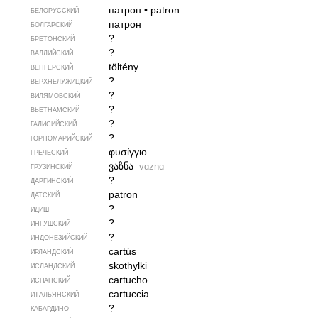
патрон
•
patron
БЕЛОРУССКИЙ
патрон
БОЛГАРСКИЙ
?
БРЕТОНСКИЙ
?
ВАЛЛИЙСКИЙ
töltény
ВЕНГЕРСКИЙ
?
ВЕРХНЕЛУЖИЦКИЙ
?
ВИЛЯМОВСКИЙ
?
ВЬЕТНАМСКИЙ
?
ГАЛИСИЙСКИЙ
?
ГОРНОМАРИЙСКИЙ
φυσίγγιο
ГРЕЧЕСКИЙ
ვაზნა
vɑznɑ
ГРУЗИНСКИЙ
?
ДАРГИНСКИЙ
patron
ДАТСКИЙ
?
ИДИШ
?
ИНГУШСКИЙ
?
ИНДОНЕЗИЙСКИЙ
cartús
ИРЛАНДСКИЙ
skothylki
ИСЛАНДСКИЙ
cartucho
ИСПАНСКИЙ
cartuccia
ИТАЛЬЯНСКИЙ
?
КАБАРДИНО-