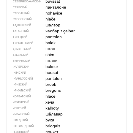
buvssat
СЕВЕР­НО­СА­АМ­СКИЙ
панталоне
СЕРБСКИЙ
nohavice
СЛОВАЦКИЙ
hlače
СЛОВЕНСКИЙ
шалвор
ТАДЖИКСКИЙ
чалбар
•
çalbar
ТАТАРСКИЙ
pantolon
ТУРЕЦКИЙ
balak
ТУРКМЕНСКИЙ
штан
УДМУРТСКИЙ
shim
УЗБЕКСКИЙ
штани
УКРАИНСКИЙ
buksur
ФАРЕРСКИЙ
housut
ФИНСКИЙ
pantalon
ФРАНЦУЗСКИЙ
broek
ФРИЗСКИЙ
bregons
ФРИУЛЬСКИЙ
hlače
ХОРВАТСКИЙ
хеча
ЧЕЧЕНСКИЙ
kalhoty
ЧЕШСКИЙ
шӑлавар
ЧУВАШСКИЙ
byxa
ШВЕДСКИЙ
briogais
ШОТЛАНДСКИЙ
понкст
ЭРЗЯНСКИЙ