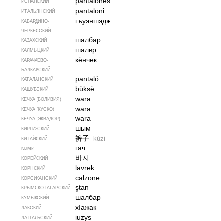
pantalones
ИСПАНСКИЙ
pantaloni
ИТАЛЬЯНСКИЙ
гъуэншэдж
КАБАРДИНО-
ЧЕРКЕССКИЙ
шалбар
КАЗАХСКИЙ
шалвр
КАЛМЫЦКИЙ
кёнчек
КАРАЧАЕВО-
БАЛКАРСКИЙ
pantaló
КАТАЛАНСКИЙ
bùksë
КАШУБСКИЙ
wara
КЕЧУА (БОЛИВИЯ)
wara
КЕЧУА (КУСКО)
wara
КЕЧУА (ЭКВАДОР)
шым
КИРГИЗСКИЙ
裤子
kùzi
КИТАЙСКИЙ
гач
КОМИ
바지
КОРЕЙСКИЙ
lavrek
КОРНСКИЙ
calzone
КОРСИКАНСКИЙ
ştan
КРЫМСКО­ТАТАРСКИЙ
шалбар
КУМЫКСКИЙ
хIажак
ЛАКСКИЙ
iuzys
ЛАТГАЛЬСКИЙ