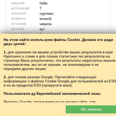
hälla
ШВЕДСКИЙ
?
ШОТЛАНДСКИЙ
нуртямс
ЭРЗЯНСКИЙ
enverŝi
ЭСПЕРАНТО
valama
ЭСТОНСКИЙ
кут
ЯКУТСКИЙ
?
ЯПОНСКИЙ
На этом сайте используем файлы Cookie. Делаем это ради
двух целей:
1.
для хранения на вашем устройстве ваших результатов в игре
Картинки и слова
и для показа статистики тех результатов на
странице
Ваши результаты
; эти результаты недоступны ишным
пользователям, мы их не храним, не анализируем и не
передаем другим лицам;
2.
для показа реклам Google. Прочитайте следующую
информацию о файлах Cookie Google для пользователей из ЕЭЗ
и из-за пределов ЕЭЗ (прокрутите вниз).
Пользователи
из
Европейской экономической зоны
355 – палатка
Рекламы Google, показываемые на нашем сайте, для
пользователей с ЕЭЗ
не
персонализируются. В такой рекламе
кьала
АБАЗИНСКИЙ
ОК, понятно.
файлы cookie не используются для персонализации объявлений
ашьаԥа
АБХАЗСКИЙ
но служат для ограничения частоты показов, подготовки сводных