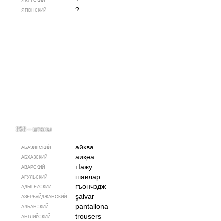
?
ЯКУТСКИЙ
?
ЯПОНСКИЙ
353 – штаны
айква
АБАЗИНСКИЙ
аиқәа
АБХАЗСКИЙ
тIажу
АВАРСКИЙ
шавлар
АГУЛЬСКИЙ
гъончэдж
АДЫГЕЙСКИЙ
şalvar
АЗЕРБАЙДЖАН­СКИЙ
pantallona
АЛБАНСКИЙ
trousers
АНГЛИЙСКИЙ