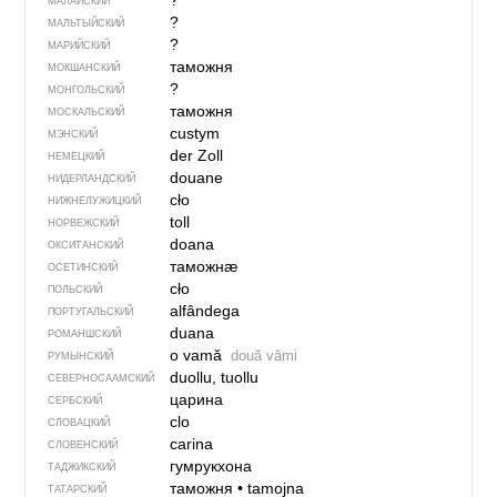
?
МАЛАЙСКИЙ
?
МАЛЬТЫЙСКИЙ
?
МАРИЙСКИЙ
таможня
МОКШАНСКИЙ
?
МОНГОЛЬСКИЙ
таможня
МОСКАЛЬСКИЙ
custym
МЭНСКИЙ
der Zoll
НЕМЕЦКИЙ
douane
НИДЕРЛАНДСКИЙ
cło
НИЖНЕЛУЖИЦКИЙ
toll
НОРВЕЖСКИЙ
doana
ОКСИТАНСКИЙ
таможнӕ
ОСЕТИНСКИЙ
cło
ПОЛЬСКИЙ
alfândega
ПОРТУГАЛЬСКИЙ
duana
РОМАНШСКИЙ
o vamă
două vămi
РУМЫНСКИЙ
duollu, tuollu
СЕВЕР­НО­СА­АМ­СКИЙ
царина
СЕРБСКИЙ
clo
СЛОВАЦКИЙ
carina
СЛОВЕНСКИЙ
гумрукхона
ТАДЖИКСКИЙ
таможня
•
tamojna
ТАТАРСКИЙ