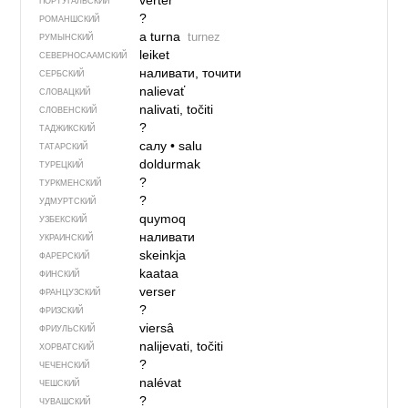
verter
ПОРТУГАЛЬСКИЙ
?
РОМАНШСКИЙ
a turna
turnez
РУМЫНСКИЙ
leiket
СЕВЕР­НО­СА­АМ­СКИЙ
наливати, точити
СЕРБСКИЙ
nalievať
СЛОВАЦКИЙ
nalivati, točiti
СЛОВЕНСКИЙ
?
ТАДЖИКСКИЙ
салу
•
salu
ТАТАРСКИЙ
doldurmak
ТУРЕЦКИЙ
?
ТУРКМЕНСКИЙ
?
УДМУРТСКИЙ
quymoq
УЗБЕКСКИЙ
наливати
УКРАИНСКИЙ
skeinkja
ФАРЕРСКИЙ
kaataa
ФИНСКИЙ
verser
ФРАНЦУЗСКИЙ
?
ФРИЗСКИЙ
viersâ
ФРИУЛЬСКИЙ
nalijevati, točiti
ХОРВАТСКИЙ
?
ЧЕЧЕНСКИЙ
nalévat
ЧЕШСКИЙ
?
ЧУВАШСКИЙ