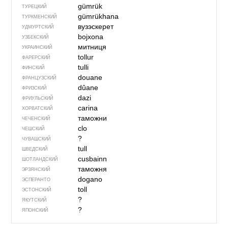
gümrük
ТУРЕЦКИЙ
gümrükhana
ТУРКМЕНСКИЙ
вузэскерет
УДМУРТСКИЙ
bojxona
УЗБЕКСКИЙ
митниця
УКРАИНСКИЙ
tollur
ФАРЕРСКИЙ
tulli
ФИНСКИЙ
douane
ФРАНЦУЗСКИЙ
dûane
ФРИЗСКИЙ
dazi
ФРИУЛЬСКИЙ
carina
ХОРВАТСКИЙ
таможни
ЧЕЧЕНСКИЙ
clo
ЧЕШСКИЙ
?
ЧУВАШСКИЙ
tull
ШВЕДСКИЙ
cusbainn
ШОТЛАНДСКИЙ
таможня
ЭРЗЯНСКИЙ
dogano
ЭСПЕРАНТО
toll
ЭСТОНСКИЙ
?
ЯКУТСКИЙ
?
ЯПОНСКИЙ