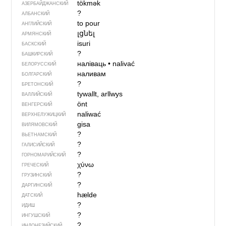
tökmək
АЗЕРБАЙДЖАН­СКИЙ
?
АЛБАНСКИЙ
to pour
АНГЛИЙСКИЙ
լցնել
АРМЯНСКИЙ
isuri
БАСКСКИЙ
?
БАШКИРСКИЙ
наліваць
•
nalivać
БЕЛОРУССКИЙ
наливам
БОЛГАРСКИЙ
?
БРЕТОНСКИЙ
tywallt, arllwys
ВАЛЛИЙСКИЙ
önt
ВЕНГЕРСКИЙ
naliwać
ВЕРХНЕЛУЖИЦКИЙ
gisa
ВИЛЯМОВСКИЙ
?
ВЬЕТНАМСКИЙ
?
ГАЛИСИЙСКИЙ
?
ГОРНОМАРИЙСКИЙ
χύνω
ГРЕЧЕСКИЙ
?
ГРУЗИНСКИЙ
?
ДАРГИНСКИЙ
hælde
ДАТСКИЙ
?
ИДИШ
?
ИНГУШСКИЙ
?
ИНДОНЕЗИЙСКИЙ