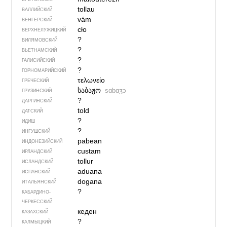
tollau
ВАЛЛИЙСКИЙ
vám
ВЕНГЕРСКИЙ
cło
ВЕРХНЕЛУЖИЦКИЙ
?
ВИЛЯМОВСКИЙ
?
ВЬЕТНАМСКИЙ
?
ГАЛИСИЙСКИЙ
?
ГОРНОМАРИЙСКИЙ
τελωνείο
ГРЕЧЕСКИЙ
საბაჟო
sɑbɑʒɔ
ГРУЗИНСКИЙ
?
ДАРГИНСКИЙ
told
ДАТСКИЙ
?
ИДИШ
?
ИНГУШСКИЙ
pabean
ИНДОНЕЗИЙСКИЙ
custam
ИРЛАНДСКИЙ
tollur
ИСЛАНДСКИЙ
aduana
ИСПАНСКИЙ
dogana
ИТАЛЬЯНСКИЙ
?
КАБАРДИНО-
ЧЕРКЕССКИЙ
кеден
КАЗАХСКИЙ
?
КАЛМЫЦКИЙ