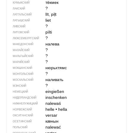
тёкмек
КУМЫКСКИЙ
?
ЛАКСКИЙ
līt, piļt
ЛАТГАЛЬСКИЙ
liet
ЛАТЫШСКИЙ
?
ЛИВСКИЙ
pìlti
ЛИТОВСКИЙ
?
ЛЮКСЕМБУРГСКИЙ
налева
МАКЕДОНСКИЙ
?
МАЛАЙСКИЙ
?
МАЛЬТЫЙСКИЙ
?
МАРИЙСКИЙ
нюрьхтямс
МОКШАНСКИЙ
?
МОНГОЛЬСКИЙ
наливать
МОСКАЛЬСКИЙ
?
МЭНСКИЙ
eingießen
НЕМЕЦКИЙ
inschenken
НИДЕРЛАНДСКИЙ
nalewaś
НИЖНЕЛУЖИЦКИЙ
helle
•
hella
НОРВЕЖСКИЙ
versar
ОКСИТАНСКИЙ
кӕнын
ОСЕТИНСКИЙ
nalewać
ПОЛЬСКИЙ