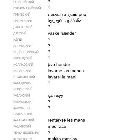
?
ГАЛИСИЙСКИЙ
?
ГОРНОМАРИЙСКИЙ
πλένω τα χέρια μου
ГРЕЧЕСКИЙ
ხელების დაბანა
ГРУЗИНСКИЙ
?
ДАРГИНСКИЙ
vaske hænder
ДАТСКИЙ
?
ИДИШ
?
ИНГУШСКИЙ
?
ИНДОНЕЗИЙСКИЙ
?
ИРЛАНДСКИЙ
þvo hendur
ИСЛАНДСКИЙ
lavarse las manos
ИСПАНСКИЙ
lavarsi le mani
ИТАЛЬЯНСКИЙ
?
КАБАРДИНО-
ЧЕРКЕССКИЙ
қол жуу
КАЗАХСКИЙ
?
КАЛМЫЦКИЙ
?
КАРАЧАЕВО-
БАЛКАРСКИЙ
rentar-se les mans
КАТАЛАНСКИЙ
mëc rãce
КАШУБСКИЙ
?
КЕЧУА (БОЛИВИЯ)
makita mayllay
КЕЧУА (КУСКО)