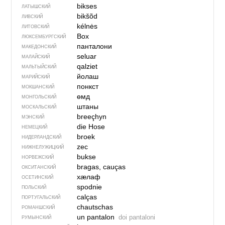
bikses
ЛАТЫШСКИЙ
bikšõd
ЛИВСКИЙ
kélnės
ЛИТОВСКИЙ
Box
ЛЮКСЕМБУРГСКИЙ
панталони
МАКЕДОНСКИЙ
seluar
МАЛАЙСКИЙ
qalziet
МАЛЬТЫЙСКИЙ
йолаш
МАРИЙСКИЙ
понкст
МОКШАНСКИЙ
өмд
МОНГОЛЬСКИЙ
штаны
МОСКАЛЬСКИЙ
breeçhyn
МЭНСКИЙ
die Hose
НЕМЕЦКИЙ
broek
НИДЕРЛАНДСКИЙ
zec
НИЖНЕЛУЖИЦКИЙ
bukse
НОРВЕЖСКИЙ
bragas, cauças
ОКСИТАНСКИЙ
хӕлаф
ОСЕТИНСКИЙ
spodnie
ПОЛЬСКИЙ
calças
ПОРТУГАЛЬСКИЙ
chautschas
РОМАНШСКИЙ
un pantalon
doi pantaloni
РУМЫНСКИЙ