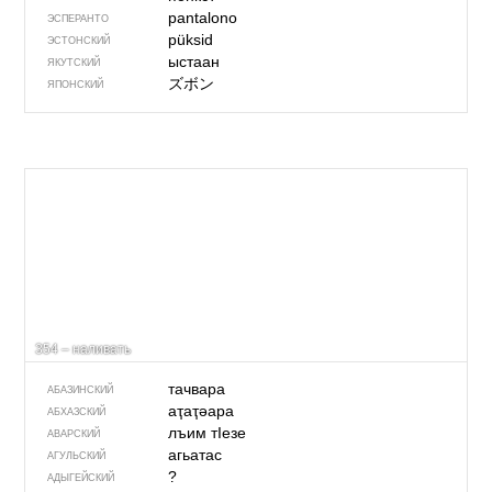
pantalono
ЭСПЕРАНТО
püksid
ЭСТОНСКИЙ
ыстаан
ЯКУТСКИЙ
ズボン
ЯПОНСКИЙ
354 – наливать
тачвара
АБАЗИНСКИЙ
аҭаҭәара
АБХАЗСКИЙ
лъим тIезе
АВАРСКИЙ
агьатас
АГУЛЬСКИЙ
?
АДЫГЕЙСКИЙ