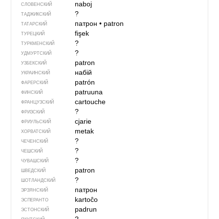
naboj
СЛОВЕНСКИЙ
?
ТАДЖИКСКИЙ
патрон
•
patron
ТАТАРСКИЙ
fişek
ТУРЕЦКИЙ
?
ТУРКМЕНСКИЙ
?
УДМУРТСКИЙ
patron
УЗБЕКСКИЙ
набій
УКРАИНСКИЙ
patrón
ФАРЕРСКИЙ
patruuna
ФИНСКИЙ
cartouche
ФРАНЦУЗСКИЙ
?
ФРИЗСКИЙ
cjarie
ФРИУЛЬСКИЙ
metak
ХОРВАТСКИЙ
?
ЧЕЧЕНСКИЙ
?
ЧЕШСКИЙ
?
ЧУВАШСКИЙ
patron
ШВЕДСКИЙ
?
ШОТЛАНДСКИЙ
патрон
ЭРЗЯНСКИЙ
kartoĉo
ЭСПЕРАНТО
padrun
ЭСТОНСКИЙ