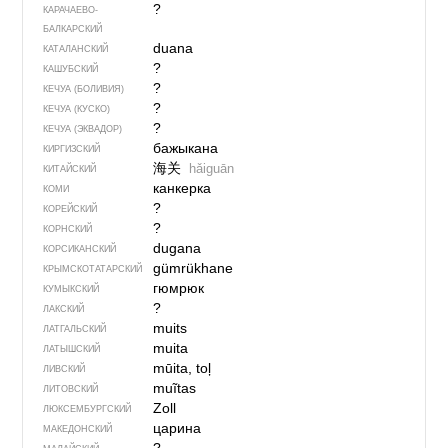
?
КАРАЧАЕВО-
БАЛКАРСКИЙ
duana
КАТАЛАНСКИЙ
?
КАШУБСКИЙ
?
КЕЧУА (БОЛИВИЯ)
?
КЕЧУА (КУСКО)
?
КЕЧУА (ЭКВАДОР)
бажыкана
КИРГИЗСКИЙ
海关
hǎiguān
КИТАЙСКИЙ
канкерка
КОМИ
?
КОРЕЙСКИЙ
?
КОРНСКИЙ
dugana
КОРСИКАНСКИЙ
gümrükhane
КРЫМСКО­ТАТАРСКИЙ
гюмрюк
КУМЫКСКИЙ
?
ЛАКСКИЙ
muits
ЛАТГАЛЬСКИЙ
muita
ЛАТЫШСКИЙ
mūita, toļ
ЛИВСКИЙ
muĩtas
ЛИТОВСКИЙ
Zoll
ЛЮКСЕМБУРГСКИЙ
царина
МАКЕДОНСКИЙ