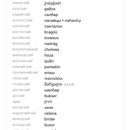
շալվար
АРМЯНСКИЙ
galtza
БАСКСКИЙ
салбар
БАШКИРСКИЙ
нагавіцы
•
nahavicy
БЕЛОРУССКИЙ
панталон
БОЛГАРСКИЙ
bragoù
БРЕТОНСКИЙ
trowsus
ВАЛЛИЙСКИЙ
nadrág
ВЕНГЕРСКИЙ
cholowy
ВЕРХНЕЛУЖИЦКИЙ
höza
ВИЛЯМОВСКИЙ
quần
ВЬЕТНАМСКИЙ
pantalón
ГАЛИСИЙСКИЙ
ялаш
ГОРНОМАРИЙСКИЙ
παντελόνι
ГРЕЧЕСКИЙ
შარვალი
ʃɑrvɑli
ГРУЗИНСКИЙ
шалбар
ДАРГИНСКИЙ
bukser
ДАТСКИЙ
הויזן
ИДИШ
хачи
ИНГУШСКИЙ
celana
ИНДОНЕЗИЙСКИЙ
bríste
ИРЛАНДСКИЙ
buxur
ИСЛАНДСКИЙ