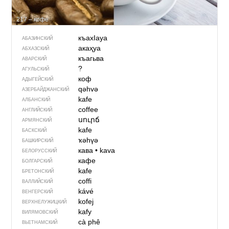
217 – кофе
къахIауа
АБАЗИНСКИЙ
акаҳуа
АБХАЗСКИЙ
къагьва
АВАРСКИЙ
?
АГУЛЬСКИЙ
коф
АДЫГЕЙСКИЙ
qəhvə
АЗЕРБАЙДЖАН­СКИЙ
kafe
АЛБАНСКИЙ
coffee
АНГЛИЙСКИЙ
սուրճ
АРМЯНСКИЙ
kafe
БАСКСКИЙ
ҡәһүә
БАШКИРСКИЙ
кава
•
kava
БЕЛОРУССКИЙ
кафе
БОЛГАРСКИЙ
kafe
БРЕТОНСКИЙ
coffi
ВАЛЛИЙСКИЙ
kávé
ВЕНГЕРСКИЙ
kofej
ВЕРХНЕЛУЖИЦКИЙ
kafy
ВИЛЯМОВСКИЙ
cà phê
ВЬЕТНАМСКИЙ