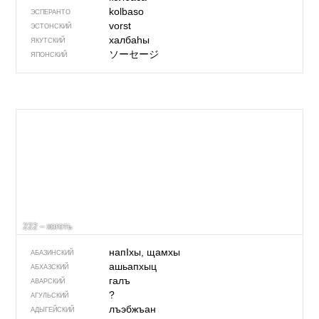
kolbaso
ЭСПЕРАНТО
vorst
ЭСТОНСКИЙ
халбаһы
ЯКУТСКИЙ
ソーセージ
ЯПОНСКИЙ
222 – коготь
напIхы, щамхы
АБАЗИНСКИЙ
ашьапхыц
АБХАЗСКИЙ
галъ
АВАРСКИЙ
?
АГУЛЬСКИЙ
лъэбжъан
АДЫГЕЙСКИЙ