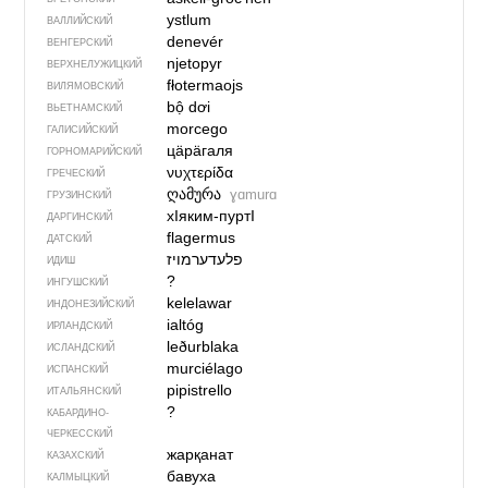
ystlum
ВАЛЛИЙСКИЙ
denevér
ВЕНГЕРСКИЙ
njetopyr
ВЕРХНЕЛУЖИЦКИЙ
fłotermaojs
ВИЛЯМОВСКИЙ
bộ dơi
ВЬЕТНАМСКИЙ
morcego
ГАЛИСИЙСКИЙ
цӓрӓгаля
ГОРНОМАРИЙСКИЙ
νυχτερίδα
ГРЕЧЕСКИЙ
ღამურა
ɣɑmurɑ
ГРУЗИНСКИЙ
хIяким-пуртI
ДАРГИНСКИЙ
flagermus
ДАТСКИЙ
פלעדערמויז
ИДИШ
?
ИНГУШСКИЙ
kelelawar
ИНДОНЕЗИЙСКИЙ
ialtóg
ИРЛАНДСКИЙ
leðurblaka
ИСЛАНДСКИЙ
murciélago
ИСПАНСКИЙ
pipistrello
ИТАЛЬЯНСКИЙ
?
КАБАРДИНО-
ЧЕРКЕССКИЙ
жарқанат
КАЗАХСКИЙ
бавуха
КАЛМЫЦКИЙ