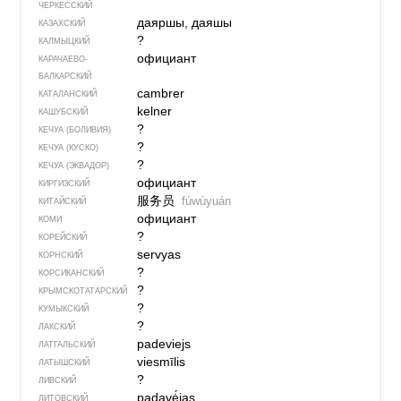
ЧЕРКЕССКИЙ
даяршы, даяшы
КАЗАХСКИЙ
?
КАЛМЫЦКИЙ
официант
КАРАЧАЕВО-
БАЛКАРСКИЙ
cambrer
КАТАЛАНСКИЙ
kelner
КАШУБСКИЙ
?
КЕЧУА (БОЛИВИЯ)
?
КЕЧУА (КУСКО)
?
КЕЧУА (ЭКВАДОР)
официант
КИРГИЗСКИЙ
服务员
fúwùyuán
КИТАЙСКИЙ
официант
КОМИ
?
КОРЕЙСКИЙ
servyas
КОРНСКИЙ
?
КОРСИКАНСКИЙ
?
КРЫМСКО­ТАТАРСКИЙ
?
КУМЫКСКИЙ
?
ЛАКСКИЙ
padeviejs
ЛАТГАЛЬСКИЙ
viesmīlis
ЛАТЫШСКИЙ
?
ЛИВСКИЙ
padavė́jas
ЛИТОВСКИЙ