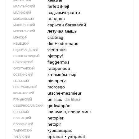
kelawar
МАЛАЙСКИЙ
farfett il-lejl
МАЛЬТЫЙСКИЙ
водывычыраҥге
МАРИЙСКИЙ
въндряв
МОКШАНСКИЙ
сарьсан багваахай
МОНГОЛЬСКИЙ
летучая мышь
МОСКАЛЬСКИЙ
craitnag
МЭНСКИЙ
die Fledermaus
НЕМЕЦКИЙ
vleermuis
НИДЕРЛАНДСКИЙ
njetopyŕ
НИЖНЕЛУЖИЦКИЙ
flaggermus
НОРВЕЖСКИЙ
ratapenada
ОКСИТАНСКИЙ
хӕлынбыттыр
ОСЕТИНСКИЙ
nietoperz
ПОЛЬСКИЙ
morcego
ПОРТУГАЛЬСКИЙ
utschè-mezmieur
РОМАНШСКИЙ
un liliac
doi lilieci
РУМЫНСКИЙ
girdisáhpán
СЕВЕР­НО­СА­АМ­СКИЙ
шишмиш, слепи миш
СЕРБСКИЙ
netopier
СЛОВАЦКИЙ
netopir
СЛОВЕНСКИЙ
кӯршапарак
ТАДЖИКСКИЙ
ярканат
•
yarqanat
ТАТАРСКИЙ