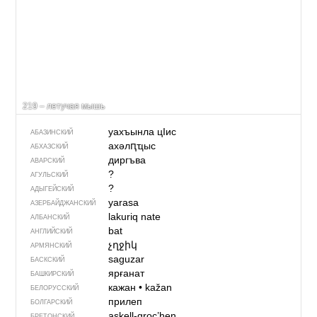
219 – летучая мышь
уахъынла цIис
АБАЗИНСКИЙ
ахәлԥҵыс
АБХАЗСКИЙ
диргъва
АВАРСКИЙ
?
АГУЛЬСКИЙ
?
АДЫГЕЙСКИЙ
yarasa
АЗЕРБАЙДЖАН­СКИЙ
lakuriq nate
АЛБАНСКИЙ
bat
АНГЛИЙСКИЙ
չղջիկ
АРМЯНСКИЙ
saguzar
БАСКСКИЙ
ярғанат
БАШКИРСКИЙ
кажан
•
kažan
БЕЛОРУССКИЙ
прилеп
БОЛГАРСКИЙ
askell-groc’hen
БРЕТОНСКИЙ