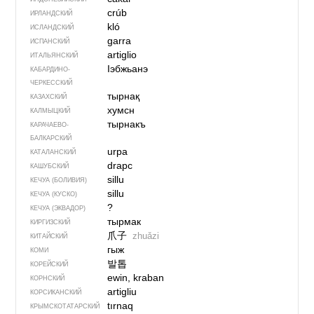
crúb
ИРЛАНДСКИЙ
kló
ИСЛАНДСКИЙ
garra
ИСПАНСКИЙ
artiglio
ИТАЛЬЯНСКИЙ
Iэбжьанэ
КАБАРДИНО-
ЧЕРКЕССКИЙ
тырнақ
КАЗАХСКИЙ
хумсн
КАЛМЫЦКИЙ
тырнакъ
КАРАЧАЕВО-
БАЛКАРСКИЙ
urpa
КАТАЛАНСКИЙ
drapc
КАШУБСКИЙ
sillu
КЕЧУА (БОЛИВИЯ)
sillu
КЕЧУА (КУСКО)
?
КЕЧУА (ЭКВАДОР)
тырмак
КИРГИЗСКИЙ
爪子
zhuǎzi
КИТАЙСКИЙ
гыж
КОМИ
발톱
КОРЕЙСКИЙ
ewin, kraban
КОРНСКИЙ
artigliu
КОРСИКАНСКИЙ
tırnaq
КРЫМСКО­ТАТАРСКИЙ