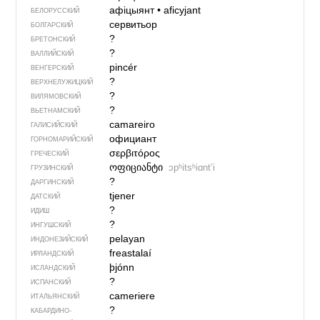
афіцыянт
•
aficyjant
БЕЛОРУССКИЙ
сервитьор
БОЛГАРСКИЙ
?
БРЕТОНСКИЙ
?
ВАЛЛИЙСКИЙ
pincér
ВЕНГЕРСКИЙ
?
ВЕРХНЕЛУЖИЦКИЙ
?
ВИЛЯМОВСКИЙ
?
ВЬЕТНАМСКИЙ
camareiro
ГАЛИСИЙСКИЙ
официант
ГОРНОМАРИЙСКИЙ
σερβιτόρος
ГРЕЧЕСКИЙ
ოფიციანტი
ɔpʰitsʰiɑntʼi
ГРУЗИНСКИЙ
?
ДАРГИНСКИЙ
tjener
ДАТСКИЙ
?
ИДИШ
?
ИНГУШСКИЙ
pelayan
ИНДОНЕЗИЙСКИЙ
freastalaí
ИРЛАНДСКИЙ
þjónn
ИСЛАНДСКИЙ
?
ИСПАНСКИЙ
cameriere
ИТАЛЬЯНСКИЙ
?
КАБАРДИНО-