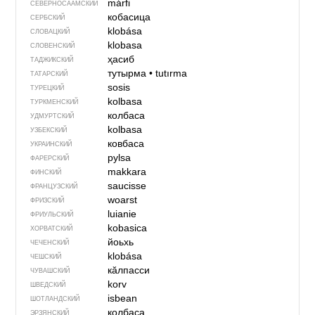
márfi
СЕВЕР­НО­СА­АМ­СКИЙ
кобасица
СЕРБСКИЙ
klobása
СЛОВАЦКИЙ
klobasa
СЛОВЕНСКИЙ
ҳасиб
ТАДЖИКСКИЙ
тутырма
•
tutırma
ТАТАРСКИЙ
sosis
ТУРЕЦКИЙ
kolbasa
ТУРКМЕНСКИЙ
колбаса
УДМУРТСКИЙ
kolbasa
УЗБЕКСКИЙ
ковбаса
УКРАИНСКИЙ
pylsa
ФАРЕРСКИЙ
makkara
ФИНСКИЙ
saucisse
ФРАНЦУЗСКИЙ
woarst
ФРИЗСКИЙ
luianie
ФРИУЛЬСКИЙ
kobasica
ХОРВАТСКИЙ
йоьхь
ЧЕЧЕНСКИЙ
klobása
ЧЕШСКИЙ
кӑлпасси
ЧУВАШСКИЙ
korv
ШВЕДСКИЙ
isbean
ШОТЛАНДСКИЙ
колбаса
ЭРЗЯНСКИЙ