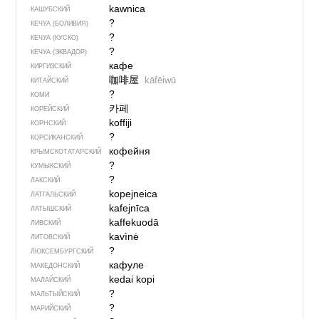
kawnica
КАШУБСКИЙ
?
КЕЧУА (БОЛИВИЯ)
?
КЕЧУА (КУСКО)
?
КЕЧУА (ЭКВАДОР)
кафе
КИРГИЗСКИЙ
咖啡屋
kāfēiwū
КИТАЙСКИЙ
?
КОМИ
카페
КОРЕЙСКИЙ
koffiji
КОРНСКИЙ
?
КОРСИКАНСКИЙ
кофейня
КРЫМСКО­ТАТАРСКИЙ
?
КУМЫКСКИЙ
?
ЛАКСКИЙ
kopejneica
ЛАТГАЛЬСКИЙ
kafejnīca
ЛАТЫШСКИЙ
kaffekuodā
ЛИВСКИЙ
kavìnė
ЛИТОВСКИЙ
?
ЛЮКСЕМБУРГСКИЙ
кафуле
МАКЕДОНСКИЙ
kedai kopi
МАЛАЙСКИЙ
?
МАЛЬТЫЙСКИЙ
?
МАРИЙСКИЙ