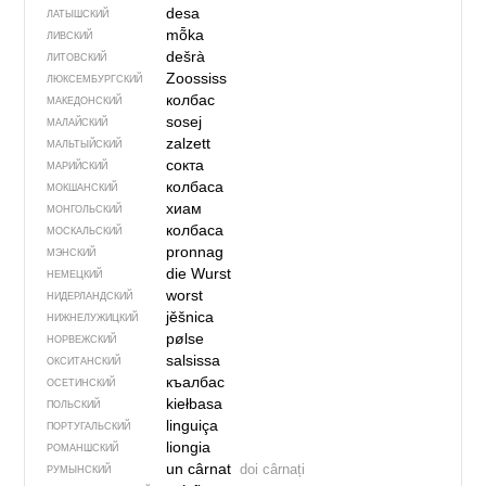
desa
ЛАТЫШСКИЙ
mȭka
ЛИВСКИЙ
dešrà
ЛИТОВСКИЙ
Zoossiss
ЛЮКСЕМБУРГСКИЙ
колбас
МАКЕДОНСКИЙ
sosej
МАЛАЙСКИЙ
zalzett
МАЛЬТЫЙСКИЙ
сокта
МАРИЙСКИЙ
колбаса
МОКШАНСКИЙ
хиам
МОНГОЛЬСКИЙ
колбаса
МОСКАЛЬСКИЙ
pronnag
МЭНСКИЙ
die Wurst
НЕМЕЦКИЙ
worst
НИДЕРЛАНДСКИЙ
jěšnica
НИЖНЕЛУЖИЦКИЙ
pølse
НОРВЕЖСКИЙ
salsissa
ОКСИТАНСКИЙ
къалбас
ОСЕТИНСКИЙ
kiełbasa
ПОЛЬСКИЙ
linguiça
ПОРТУГАЛЬСКИЙ
liongia
РОМАНШСКИЙ
un cârnat
doi cârnați
РУМЫНСКИЙ