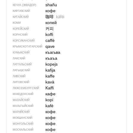
shañu
КЕЧУА (ЭКВАДОР)
кофе
КИРГИЗСКИЙ
咖啡
kāfēi
КИТАЙСКИЙ
копей
КОМИ
커피
КОРЕЙСКИЙ
koffi
КОРНСКИЙ
caffè
КОРСИКАНСКИЙ
qave
КРЫМСКО­ТАТАРСКИЙ
къагьва
КУМЫКСКИЙ
къаъа
ЛАКСКИЙ
kopejs
ЛАТГАЛЬСКИЙ
kafija
ЛАТЫШСКИЙ
kaffe
ЛИВСКИЙ
kavà
ЛИТОВСКИЙ
Kaffi
ЛЮКСЕМБУРГСКИЙ
кафе
МАКЕДОНСКИЙ
kopi
МАЛАЙСКИЙ
kafè
МАЛЬТЫЙСКИЙ
кофе
МАРИЙСКИЙ
кофе
МОКШАНСКИЙ
кофе
МОНГОЛЬСКИЙ
кофе
МОСКАЛЬСКИЙ