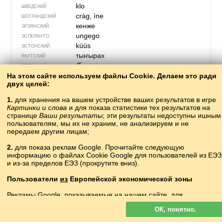
klo
ШВЕДСКИЙ
cràg, ìne
ШОТЛАНДСКИЙ
кенже
ЭРЗЯНСКИЙ
ungego
ЭСПЕРАНТО
küüs
ЭСТОНСКИЙ
тыҥырах
ЯКУТСКИЙ
爪
つめ
ЯПОНСКИЙ
На этом сайте используем файлы Cookie. Делаем это ради
двух целей:
1.
для хранения на вашем устройстве ваших результатов в игре
Картинки и слова
и для показа статистики тех результатов на
странице
Ваши результаты
; эти результаты недоступны ишным
пользователям, мы их не храним, не анализируем и не
передаем другим лицам;
2.
для показа реклам Google. Прочитайте следующую
информацию о файлах Cookie Google для пользователей из ЕЭЗ
и из-за пределов ЕЭЗ (прокрутите вниз).
Пользователи
из
Европейской экономической зоны
223 – водитель
Рекламы Google, показываемые на нашем сайте, для
пользователей с ЕЭЗ
не
персонализируются. В такой рекламе
нкъвцагIвы
АБАЗИНСКИЙ
ОК, понятно.
файлы cookie не используются для персонализации объявлений
аныҟәцаҩ
АБХАЗСКИЙ
но служат для ограничения частоты показов, подготовки сводных