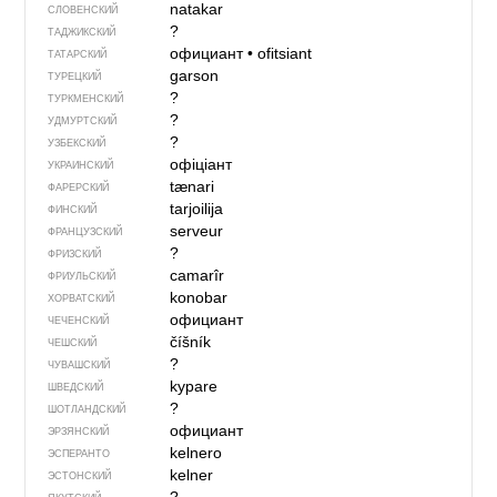
natakar
СЛОВЕНСКИЙ
?
ТАДЖИКСКИЙ
официант
•
ofitsiant
ТАТАРСКИЙ
garson
ТУРЕЦКИЙ
?
ТУРКМЕНСКИЙ
?
УДМУРТСКИЙ
?
УЗБЕКСКИЙ
офіціант
УКРАИНСКИЙ
tænari
ФАРЕРСКИЙ
tarjoilija
ФИНСКИЙ
serveur
ФРАНЦУЗСКИЙ
?
ФРИЗСКИЙ
camarîr
ФРИУЛЬСКИЙ
konobar
ХОРВАТСКИЙ
официант
ЧЕЧЕНСКИЙ
číšník
ЧЕШСКИЙ
?
ЧУВАШСКИЙ
kypare
ШВЕДСКИЙ
?
ШОТЛАНДСКИЙ
официант
ЭРЗЯНСКИЙ
kelnero
ЭСПЕРАНТО
kelner
ЭСТОНСКИЙ