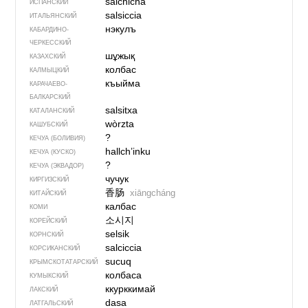
salchicha
ИСПАНСКИЙ
salsiccia
ИТАЛЬЯНСКИЙ
нэкулъ
КАБАРДИНО-
ЧЕРКЕССКИЙ
шұжық
КАЗАХСКИЙ
колбас
КАЛМЫЦКИЙ
къыйма
КАРАЧАЕВО-
БАЛКАРСКИЙ
salsitxa
КАТАЛАНСКИЙ
wòrzta
КАШУБСКИЙ
?
КЕЧУА (БОЛИВИЯ)
hallch’inku
КЕЧУА (КУСКО)
?
КЕЧУА (ЭКВАДОР)
чучук
КИРГИЗСКИЙ
香肠
xiāngcháng
КИТАЙСКИЙ
калбас
КОМИ
소시지
КОРЕЙСКИЙ
selsik
КОРНСКИЙ
salciccia
КОРСИКАНСКИЙ
sucuq
КРЫМСКО­ТАТАРСКИЙ
колбаса
КУМЫКСКИЙ
ккурккимай
ЛАКСКИЙ
dasa
ЛАТГАЛЬСКИЙ