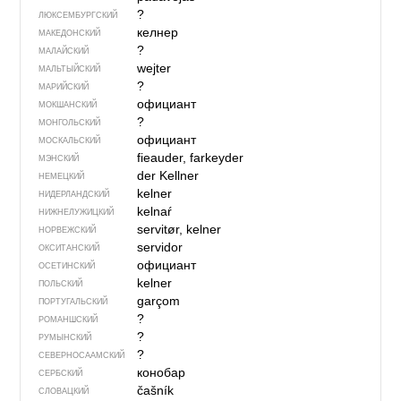
?
ЛЮКСЕМБУРГСКИЙ
келнер
МАКЕДОНСКИЙ
?
МАЛАЙСКИЙ
wejter
МАЛЬТЫЙСКИЙ
?
МАРИЙСКИЙ
официант
МОКШАНСКИЙ
?
МОНГОЛЬСКИЙ
официант
МОСКАЛЬСКИЙ
fieauder, farkeyder
МЭНСКИЙ
der Kellner
НЕМЕЦКИЙ
kelner
НИДЕРЛАНДСКИЙ
kelnaŕ
НИЖНЕЛУЖИЦКИЙ
servitør, kelner
НОРВЕЖСКИЙ
servidor
ОКСИТАНСКИЙ
официант
ОСЕТИНСКИЙ
kelner
ПОЛЬСКИЙ
garçom
ПОРТУГАЛЬСКИЙ
?
РОМАНШСКИЙ
?
РУМЫНСКИЙ
?
СЕВЕР­НО­СА­АМ­СКИЙ
конобар
СЕРБСКИЙ
čašník
СЛОВАЦКИЙ