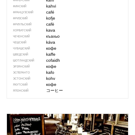
kaffi
ФАРЕРСКИЙ
kahvi
ФИНСКИЙ
café
ФРАНЦУЗСКИЙ
kofje
ФРИЗСКИЙ
cafè
ФРИУЛЬСКИЙ
kava
ХОРВАТСКИЙ
къахьо
ЧЕЧЕНСКИЙ
káva
ЧЕШСКИЙ
кофе
ЧУВАШСКИЙ
kaffe
ШВЕДСКИЙ
cofaidh
ШОТЛАНДСКИЙ
кофе
ЭРЗЯНСКИЙ
kafo
ЭСПЕРАНТО
kohv
ЭСТОНСКИЙ
кофе
ЯКУТСКИЙ
コーヒー
ЯПОНСКИЙ