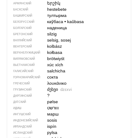
երշիկ
АРМЯНСКИЙ
hestebete
БАСКСКИЙ
тултырма
БАШКИРСКИЙ
каўбаса
•
kaŭbasa
БЕЛОРУССКИЙ
наденица
БОЛГАРСКИЙ
silzig
БРЕТОНСКИЙ
selsig, sosej
ВАЛЛИЙСКИЙ
kolbász
ВЕНГЕРСКИЙ
kołbasa
ВЕРХНЕЛУЖИЦКИЙ
brötwiyśt
ВИЛЯМОВСКИЙ
xúc xích
ВЬЕТНАМСКИЙ
salchicha
ГАЛИСИЙСКИЙ
сокта
ГОРНОМАРИЙСКИЙ
λουκάνικο
ГРЕЧЕСКИЙ
ძეხვი
dzɛxvi
ГРУЗИНСКИЙ
?
ДАРГИНСКИЙ
pølse
ДАТСКИЙ
ИДИШ
марш
ИНГУШСКИЙ
sosis
ИНДОНЕЗИЙСКИЙ
ispín
ИРЛАНДСКИЙ
pylsa
ИСЛАНДСКИЙ