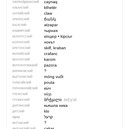
caynaq
АЗЕРБАЙДЖАН­СКИЙ
kthetër
АЛБАНСКИЙ
claw
АНГЛИЙСКИЙ
ճանկ
АРМЯНСКИЙ
atzapar
БАСКСКИЙ
тырнаҡ
БАШКИРСКИЙ
кіпцюр
•
kipciur
БЕЛОРУССКИЙ
нокът
БОЛГАРСКИЙ
skilf, kraban
БРЕТОНСКИЙ
crafanc
ВАЛЛИЙСКИЙ
karom
ВЕНГЕРСКИЙ
pazora
ВЕРХНЕЛУЖИЦКИЙ
?
ВИЛЯМОВСКИЙ
móng vuốt
ВЬЕТНАМСКИЙ
pouta
ГАЛИСИЙСКИЙ
кӹч
ГОРНОМАРИЙСКИЙ
νύχι
ГРЕЧЕСКИЙ
ბრჭყალი
brtʃʼqʼɑli
ГРУЗИНСКИЙ
кьяшла ника
ДАРГИНСКИЙ
klo
ДАТСКИЙ
ИДИШ
?
ИНГУШСКИЙ
cakar
ИНДОНЕЗИЙСКИЙ