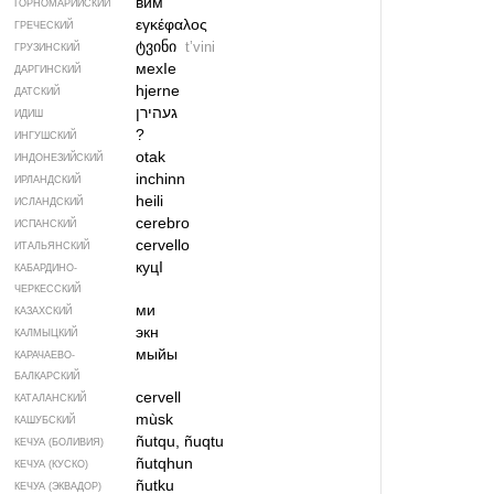
вим
ГОРНОМАРИЙСКИЙ
εγκέφαλος
ГРЕЧЕСКИЙ
ტვინი
tʼvini
ГРУЗИНСКИЙ
мехIе
ДАРГИНСКИЙ
hjerne
ДАТСКИЙ
געהירן
ИДИШ
?
ИНГУШСКИЙ
otak
ИНДОНЕЗИЙСКИЙ
inchinn
ИРЛАНДСКИЙ
heili
ИСЛАНДСКИЙ
cerebro
ИСПАНСКИЙ
cervello
ИТАЛЬЯНСКИЙ
куцI
КАБАРДИНО-
ЧЕРКЕССКИЙ
ми
КАЗАХСКИЙ
экн
КАЛМЫЦКИЙ
мыйы
КАРАЧАЕВО-
БАЛКАРСКИЙ
cervell
КАТАЛАНСКИЙ
mùsk
КАШУБСКИЙ
ñutqu, ñuqtu
КЕЧУА (БОЛИВИЯ)
ñutqhun
КЕЧУА (КУСКО)
ñutku
КЕЧУА (ЭКВАДОР)