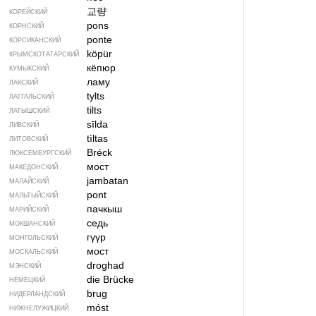
교량
КОРЕЙСКИЙ
pons
КОРНСКИЙ
ponte
КОРСИКАНСКИЙ
köpür
КРЫМСКО­ТАТАРСКИЙ
кёпюр
КУМЫКСКИЙ
ламу
ЛАКСКИЙ
tylts
ЛАТГАЛЬСКИЙ
tilts
ЛАТЫШСКИЙ
sīlda
ЛИВСКИЙ
tìltas
ЛИТОВСКИЙ
Bréck
ЛЮКСЕМБУРГСКИЙ
мост
МАКЕДОНСКИЙ
jambatan
МАЛАЙСКИЙ
pont
МАЛЬТЫЙСКИЙ
пачкыш
МАРИЙСКИЙ
седь
МОКШАНСКИЙ
гүүр
МОНГОЛЬСКИЙ
мост
МОСКАЛЬСКИЙ
droghad
МЭНСКИЙ
die Brücke
НЕМЕЦКИЙ
brug
НИДЕРЛАНДСКИЙ
móst
НИЖНЕЛУЖИЦКИЙ