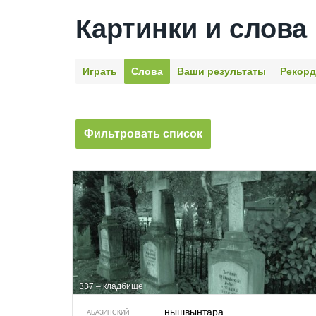
Картинки и слова
Играть
Слова
Ваши результаты
Рекор
Фильтровать список
337 – кладбище
нышвынтара
АБАЗИНСКИЙ