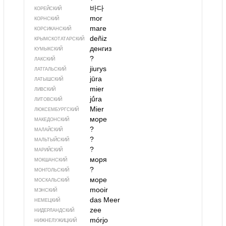
바다
КОРЕЙСКИЙ
mor
КОРНСКИЙ
mare
КОРСИКАНСКИЙ
deñiz
КРЫМСКО­ТАТАРСКИЙ
денгиз
КУМЫКСКИЙ
?
ЛАКСКИЙ
jiurys
ЛАТГАЛЬСКИЙ
jūra
ЛАТЫШСКИЙ
mier
ЛИВСКИЙ
jū́ra
ЛИТОВСКИЙ
Mier
ЛЮКСЕМБУРГСКИЙ
море
МАКЕДОНСКИЙ
?
МАЛАЙСКИЙ
?
МАЛЬТЫЙСКИЙ
?
МАРИЙСКИЙ
моря
МОКШАНСКИЙ
?
МОНГОЛЬСКИЙ
море
МОСКАЛЬСКИЙ
mooir
МЭНСКИЙ
das Meer
НЕМЕЦКИЙ
zee
НИДЕРЛАНДСКИЙ
mórjo
НИЖНЕЛУЖИЦКИЙ