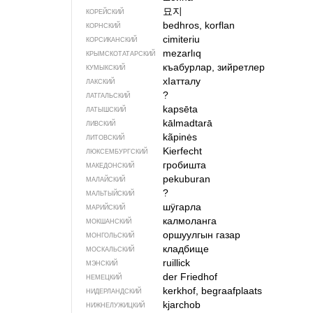
묘지
КОРЕЙСКИЙ
bedhros, korflan
КОРНСКИЙ
cimiteriu
КОРСИКАНСКИЙ
mezarlıq
КРЫМСКО­ТАТАРСКИЙ
къабурлар, зийретлер
КУМЫКСКИЙ
хIатталу
ЛАКСКИЙ
?
ЛАТГАЛЬСКИЙ
kapsēta
ЛАТЫШСКИЙ
kālmadtarā
ЛИВСКИЙ
kãpinės
ЛИТОВСКИЙ
Kierfecht
ЛЮКСЕМБУРГСКИЙ
гробишта
МАКЕДОНСКИЙ
pekuburan
МАЛАЙСКИЙ
?
МАЛЬТЫЙСКИЙ
шӱгарла
МАРИЙСКИЙ
калмоланга
МОКШАНСКИЙ
оршуулгын газар
МОНГОЛЬСКИЙ
кладбище
МОСКАЛЬСКИЙ
ruillick
МЭНСКИЙ
der Friedhof
НЕМЕЦКИЙ
kerkhof, begraafplaats
НИДЕРЛАНДСКИЙ
kjarchob
НИЖНЕЛУЖИЦКИЙ