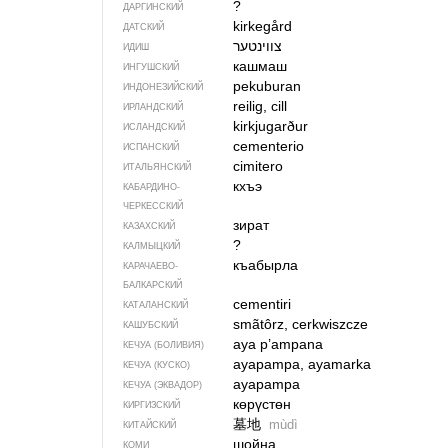
?
ДАРГИНСКИЙ
kirkegård
ДАТСКИЙ
צווינטער
ИДИШ
кашмаш
ИНГУШСКИЙ
pekuburan
ИНДОНЕЗИЙСКИЙ
reilig, cill
ИРЛАНДСКИЙ
kirkjugarður
ИСЛАНДСКИЙ
cementerio
ИСПАНСКИЙ
cimitero
ИТАЛЬЯНСКИЙ
кхъэ
КАБАРДИНО-
ЧЕРКЕССКИЙ
зират
КАЗАХСКИЙ
?
КАЛМЫЦКИЙ
къабырла
КАРАЧАЕВО-
БАЛКАРСКИЙ
cementiri
КАТАЛАНСКИЙ
smãtôrz, cerkwiszcze
КАШУБСКИЙ
aya p’ampana
КЕЧУА (БОЛИВИЯ)
ayapampa, ayamarka
КЕЧУА (КУСКО)
ayapampa
КЕЧУА (ЭКВАДОР)
көрүстөн
КИРГИЗСКИЙ
墓地
mùdì
КИТАЙСКИЙ
шойна
КОМИ