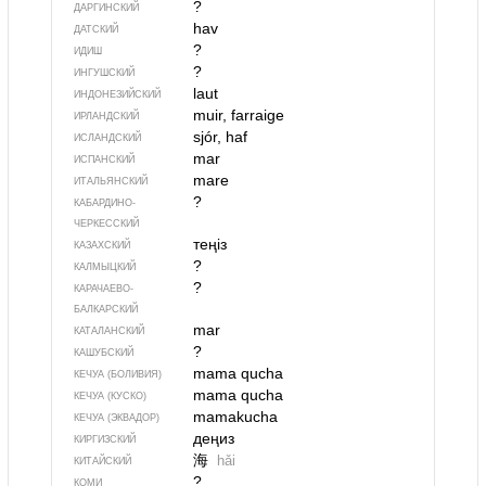
?
ДАРГИНСКИЙ
hav
ДАТСКИЙ
?
ИДИШ
?
ИНГУШСКИЙ
laut
ИНДОНЕЗИЙСКИЙ
muir, farraige
ИРЛАНДСКИЙ
sjór, haf
ИСЛАНДСКИЙ
mar
ИСПАНСКИЙ
mare
ИТАЛЬЯНСКИЙ
?
КАБАРДИНО-
ЧЕРКЕССКИЙ
теңіз
КАЗАХСКИЙ
?
КАЛМЫЦКИЙ
?
КАРАЧАЕВО-
БАЛКАРСКИЙ
mar
КАТАЛАНСКИЙ
?
КАШУБСКИЙ
mama qucha
КЕЧУА (БОЛИВИЯ)
mama qucha
КЕЧУА (КУСКО)
mamakucha
КЕЧУА (ЭКВАДОР)
деңиз
КИРГИЗСКИЙ
海
hǎi
КИТАЙСКИЙ
?
КОМИ