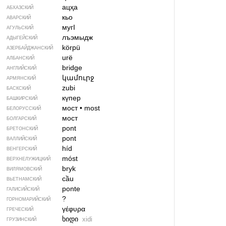
ацҳа
АБХАЗСКИЙ
кьо
АВАРСКИЙ
мугI
АГУЛЬСКИЙ
лъэмыдж
АДЫГЕЙСКИЙ
körpü
АЗЕРБАЙДЖАН­СКИЙ
urë
АЛБАНСКИЙ
bridge
АНГЛИЙСКИЙ
կամուրջ
АРМЯНСКИЙ
zubi
БАСКСКИЙ
күпер
БАШКИРСКИЙ
мост
•
most
БЕЛОРУССКИЙ
мост
БОЛГАРСКИЙ
pont
БРЕТОНСКИЙ
pont
ВАЛЛИЙСКИЙ
híd
ВЕНГЕРСКИЙ
móst
ВЕРХНЕЛУЖИЦКИЙ
bryk
ВИЛЯМОВСКИЙ
cầu
ВЬЕТНАМСКИЙ
ponte
ГАЛИСИЙСКИЙ
?
ГОРНОМАРИЙСКИЙ
γέφυρα
ГРЕЧЕСКИЙ
ხიდი
xidi
ГРУЗИНСКИЙ