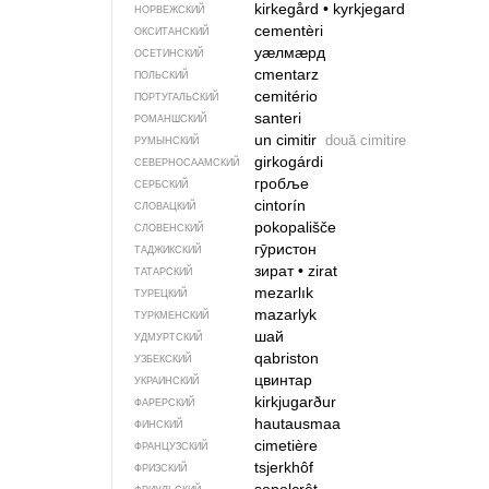
kirkegård
•
kyrkjegard
НОРВЕЖСКИЙ
cementèri
ОКСИТАНСКИЙ
уӕлмӕрд
ОСЕТИНСКИЙ
cmentarz
ПОЛЬСКИЙ
cemitério
ПОРТУГАЛЬСКИЙ
santeri
РОМАНШСКИЙ
un cimitir
două cimitire
РУМЫНСКИЙ
girkogárdi
СЕВЕР­НО­СА­АМ­СКИЙ
гробље
СЕРБСКИЙ
cintorín
СЛОВАЦКИЙ
pokopališče
СЛОВЕНСКИЙ
гӯристон
ТАДЖИКСКИЙ
зират
•
zirat
ТАТАРСКИЙ
mezarlık
ТУРЕЦКИЙ
mazarlyk
ТУРКМЕНСКИЙ
шай
УДМУРТСКИЙ
qabriston
УЗБЕКСКИЙ
цвинтар
УКРАИНСКИЙ
kirkjugarður
ФАРЕРСКИЙ
hautausmaa
ФИНСКИЙ
cimetière
ФРАНЦУЗСКИЙ
tsjerkhôf
ФРИЗСКИЙ