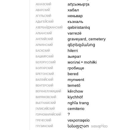
аԥсыжырҭа
АБХАЗСКИЙ
хабал
АВАРСКИЙ
некьвар
АГУЛЬСКИЙ
къэхалъ
АДЫГЕЙСКИЙ
qəbiristanlıq
АЗЕРБАЙДЖАН­СКИЙ
varrezë
АЛБАНСКИЙ
graveyard, cemetery
АНГЛИЙСКИЙ
գերեզմանոց
АРМЯНСКИЙ
hilerri
БАСКСКИЙ
зыярат
БАШКИРСКИЙ
могілкі
•
mohiłki
БЕЛОРУССКИЙ
гробище
БОЛГАРСКИЙ
bered
БРЕТОНСКИЙ
mynwent
ВАЛЛИЙСКИЙ
temető
ВЕНГЕРСКИЙ
kěrchow
ВЕРХНЕЛУЖИЦКИЙ
kiychhöf
ВИЛЯМОВСКИЙ
nghĩa trang
ВЬЕТНАМСКИЙ
cemiterio
ГАЛИСИЙСКИЙ
?
ГОРНОМАРИЙСКИЙ
νεκροταφείο
ГРЕЧЕСКИЙ
სასაფლაო
sɑsɑpʰlɑɔ
ГРУЗИНСКИЙ