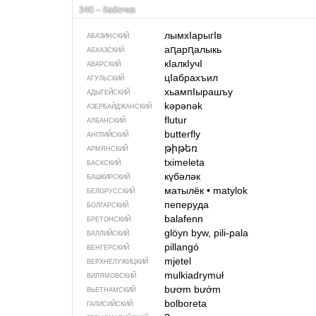
340 – бабочка
лымхIарыгIв
АБАЗИНСКИЙ
аԥарԥалыкь
АБХАЗСКИЙ
кIалкIучI
АВАРСКИЙ
цIабрахъил
АГУЛЬСКИЙ
хьампIырашъу
АДЫГЕЙСКИЙ
kəpənək
АЗЕРБАЙДЖАН­СКИЙ
flutur
АЛБАНСКИЙ
butterfly
АНГЛИЙСКИЙ
թիթեռ
АРМЯНСКИЙ
tximeleta
БАСКСКИЙ
күбәләк
БАШКИРСКИЙ
матылёк
•
matylok
БЕЛОРУССКИЙ
пеперуда
БОЛГАРСКИЙ
balafenn
БРЕТОНСКИЙ
glöyn byw, pili-pala
ВАЛЛИЙСКИЙ
pillangó
ВЕНГЕРСКИЙ
mjetel
ВЕРХНЕЛУЖИЦКИЙ
mulkiadrymuł
ВИЛЯМОВСКИЙ
bươm bướm
ВЬЕТНАМСКИЙ
bolboreta
ГАЛИСИЙСКИЙ