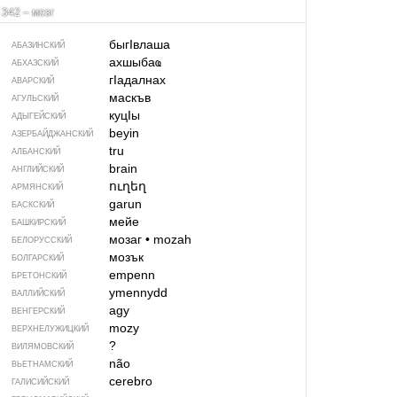
342 – мозг
быгIвлаша
АБАЗИНСКИЙ
ахшыбаҩ
АБХАЗСКИЙ
гIадалнах
АВАРСКИЙ
маскъв
АГУЛЬСКИЙ
куцIы
АДЫГЕЙСКИЙ
beyin
АЗЕРБАЙДЖАН­СКИЙ
tru
АЛБАНСКИЙ
brain
АНГЛИЙСКИЙ
ուղեղ
АРМЯНСКИЙ
garun
БАСКСКИЙ
мейе
БАШКИРСКИЙ
мозаг
•
mozah
БЕЛОРУССКИЙ
мозък
БОЛГАРСКИЙ
empenn
БРЕТОНСКИЙ
ymennydd
ВАЛЛИЙСКИЙ
agy
ВЕНГЕРСКИЙ
mozy
ВЕРХНЕЛУЖИЦКИЙ
?
ВИЛЯМОВСКИЙ
não
ВЬЕТНАМСКИЙ
cerebro
ГАЛИСИЙСКИЙ