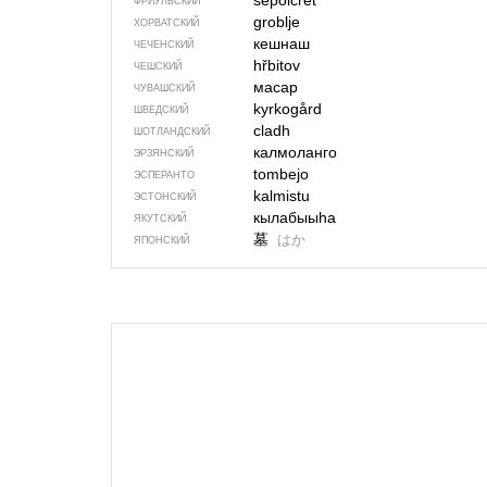
sepolcrêt
ФРИУЛЬСКИЙ
groblje
ХОРВАТСКИЙ
кешнаш
ЧЕЧЕНСКИЙ
hřbitov
ЧЕШСКИЙ
масар
ЧУВАШСКИЙ
kyrkogård
ШВЕДСКИЙ
cladh
ШОТЛАНДСКИЙ
калмоланго
ЭРЗЯНСКИЙ
tombejo
ЭСПЕРАНТО
kalmistu
ЭСТОНСКИЙ
кылабыыһа
ЯКУТСКИЙ
墓
はか
ЯПОНСКИЙ