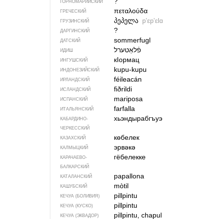
?
ГОРНОМАРИЙСКИЙ
πεταλούδα
ГРЕЧЕСКИЙ
პეპელა
pʼɛpʼɛlɑ
ГРУЗИНСКИЙ
?
ДАРГИНСКИЙ
sommerfugl
ДАТСКИЙ
ИДИШ
кIормац
ИНГУШСКИЙ
kupu-kupu
ИНДОНЕЗИЙСКИЙ
féileacán
ИРЛАНДСКИЙ
fiðrildi
ИСЛАНДСКИЙ
mariposa
ИСПАНСКИЙ
farfalla
ИТАЛЬЯНСКИЙ
хьэндырабгъуэ
КАБАРДИНО-
ЧЕРКЕССКИЙ
көбелек
КАЗАХСКИЙ
эрвәкә
КАЛМЫЦКИЙ
гёбелекке
КАРАЧАЕВО-
БАЛКАРСКИЙ
papallona
КАТАЛАНСКИЙ
mòtil
КАШУБСКИЙ
pillpintu
КЕЧУА (БОЛИВИЯ)
pillpintu
КЕЧУА (КУСКО)
pillpintu, chapul
КЕЧУА (ЭКВАДОР)