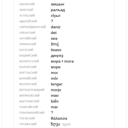
амшын
АБХАЗСКИЙ
ралъад
АВАРСКИЙ
хIуьл
АГУЛЬСКИЙ
?
АДЫГЕЙСКИЙ
dəniz
АЗЕРБАЙДЖАН­СКИЙ
det
АЛБАНСКИЙ
sea
АНГЛИЙСКИЙ
ծով
АРМЯНСКИЙ
itsaso
БАСКСКИЙ
диңгеҙ
БАШКИРСКИЙ
мора
•
mora
БЕЛОРУССКИЙ
море
БОЛГАРСКИЙ
mor
БРЕТОНСКИЙ
môr
ВАЛЛИЙСКИЙ
tenger
ВЕНГЕРСКИЙ
morjo
ВЕРХНЕЛУЖИЦКИЙ
mier
ВИЛЯМОВСКИЙ
biển
ВЬЕТНАМСКИЙ
mar
ГАЛИСИЙСКИЙ
?
ГОРНОМАРИЙСКИЙ
θάλασσα
ГРЕЧЕСКИЙ
ზღვა
zɣvɑ
ГРУЗИНСКИЙ