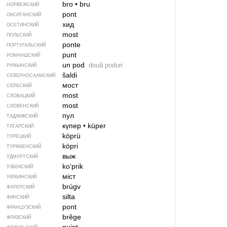
bro
•
bru
НОРВЕЖСКИЙ
pont
ОКСИТАНСКИЙ
хид
ОСЕТИНСКИЙ
most
ПОЛЬСКИЙ
ponte
ПОРТУГАЛЬСКИЙ
punt
РОМАНШСКИЙ
un pod
două poduri
РУМЫНСКИЙ
šaldi
СЕВЕР­НО­СА­АМ­СКИЙ
мост
СЕРБСКИЙ
most
СЛОВАЦКИЙ
most
СЛОВЕНСКИЙ
пул
ТАДЖИКСКИЙ
күпер
•
küper
ТАТАРСКИЙ
köprü
ТУРЕЦКИЙ
köpri
ТУРКМЕНСКИЙ
выж
УДМУРТСКИЙ
koʻprik
УЗБЕКСКИЙ
міст
УКРАИНСКИЙ
brúgv
ФАРЕРСКИЙ
silta
ФИНСКИЙ
pont
ФРАНЦУЗСКИЙ
brêge
ФРИЗСКИЙ