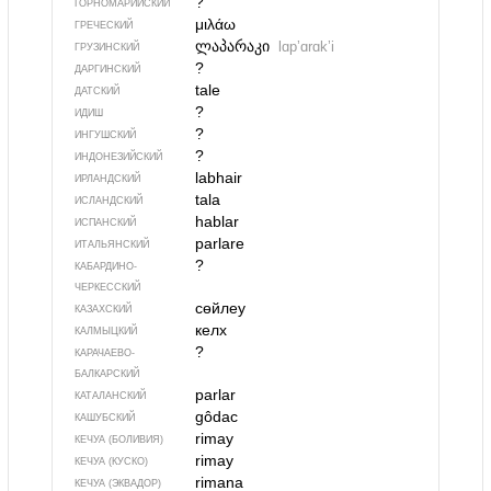
?
ГОРНОМАРИЙСКИЙ
μιλάω
ГРЕЧЕСКИЙ
ლაპარაკი
lɑpʼɑrɑkʼi
ГРУЗИНСКИЙ
?
ДАРГИНСКИЙ
tale
ДАТСКИЙ
?
ИДИШ
?
ИНГУШСКИЙ
?
ИНДОНЕЗИЙСКИЙ
labhair
ИРЛАНДСКИЙ
tala
ИСЛАНДСКИЙ
hablar
ИСПАНСКИЙ
parlare
ИТАЛЬЯНСКИЙ
?
КАБАРДИНО-
ЧЕРКЕССКИЙ
сөйлеу
КАЗАХСКИЙ
келх
КАЛМЫЦКИЙ
?
КАРАЧАЕВО-
БАЛКАРСКИЙ
parlar
КАТАЛАНСКИЙ
gôdac
КАШУБСКИЙ
rimay
КЕЧУА (БОЛИВИЯ)
rimay
КЕЧУА (КУСКО)
rimana
КЕЧУА (ЭКВАДОР)