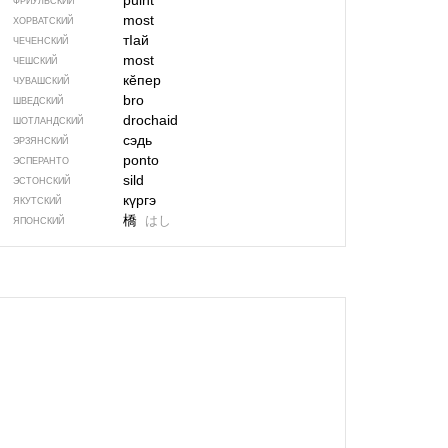
puint
ФРИУЛЬСКИЙ
most
ХОРВАТСКИЙ
тIай
ЧЕЧЕНСКИЙ
most
ЧЕШСКИЙ
кӗпер
ЧУВАШСКИЙ
bro
ШВЕДСКИЙ
drochaid
ШОТЛАНДСКИЙ
сэдь
ЭРЗЯНСКИЙ
ponto
ЭСПЕРАНТО
sild
ЭСТОНСКИЙ
күргэ
ЯКУТСКИЙ
橋
はし
ЯПОНСКИЙ