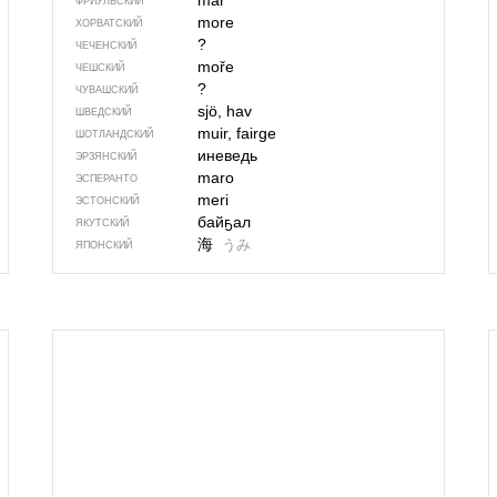
mâr
ФРИУЛЬСКИЙ
more
ХОРВАТСКИЙ
?
ЧЕЧЕНСКИЙ
moře
ЧЕШСКИЙ
?
ЧУВАШСКИЙ
sjö, hav
ШВЕДСКИЙ
muir, fairge
ШОТЛАНДСКИЙ
иневедь
ЭРЗЯНСКИЙ
maro
ЭСПЕРАНТО
meri
ЭСТОНСКИЙ
байҕал
ЯКУТСКИЙ
海
うみ
ЯПОНСКИЙ