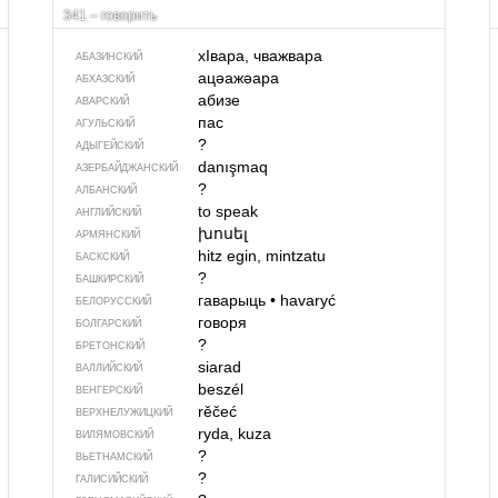
341 – говорить
хIвара, чважвара
АБАЗИНСКИЙ
ацәажәара
АБХАЗСКИЙ
абизе
АВАРСКИЙ
пас
АГУЛЬСКИЙ
?
АДЫГЕЙСКИЙ
danışmaq
АЗЕРБАЙДЖАН­СКИЙ
?
АЛБАНСКИЙ
to speak
АНГЛИЙСКИЙ
խոսել
АРМЯНСКИЙ
hitz egin, mintzatu
БАСКСКИЙ
?
БАШКИРСКИЙ
гаварыць
•
havaryć
БЕЛОРУССКИЙ
говоря
БОЛГАРСКИЙ
?
БРЕТОНСКИЙ
siarad
ВАЛЛИЙСКИЙ
beszél
ВЕНГЕРСКИЙ
rěčeć
ВЕРХНЕЛУЖИЦКИЙ
ryda, kuza
ВИЛЯМОВСКИЙ
?
ВЬЕТНАМСКИЙ
?
ГАЛИСИЙСКИЙ