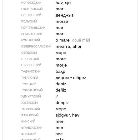
hav, sjø
НОРВЕЖСКИЙ
mar
ОКСИТАНСКИЙ
денджыз
ОСЕТИНСКИЙ
morze
ПОЛЬСКИЙ
mar
ПОРТУГАЛЬСКИЙ
mar
РОМАНШСКИЙ
o mare
două mări
РУМЫНСКИЙ
mearra, áhpi
СЕВЕР­НО­СА­АМ­СКИЙ
море
СЕРБСКИЙ
more
СЛОВАЦКИЙ
morje
СЛОВЕНСКИЙ
баҳр
ТАДЖИКСКИЙ
диңгез
•
diñgez
ТАТАРСКИЙ
deniz
ТУРЕЦКИЙ
deňiz
ТУРКМЕНСКИЙ
?
УДМУРТСКИЙ
dengiz
УЗБЕКСКИЙ
море
УКРАИНСКИЙ
sjógvur, hav
ФАРЕРСКИЙ
meri
ФИНСКИЙ
mer
ФРАНЦУЗСКИЙ
see
ФРИЗСКИЙ