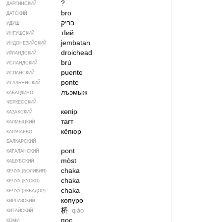
?
ДАРГИНСКИЙ
bro
ДАТСКИЙ
בריק
ИДИШ
тIий
ИНГУШСКИЙ
jembatan
ИНДОНЕЗИЙСКИЙ
droichead
ИРЛАНДСКИЙ
brú
ИСЛАНДСКИЙ
puente
ИСПАНСКИЙ
ponte
ИТАЛЬЯНСКИЙ
лъэмыж
КАБАРДИНО-
ЧЕРКЕССКИЙ
көпір
КАЗАХСКИЙ
тагт
КАЛМЫЦКИЙ
кёпюр
КАРАЧАЕВО-
БАЛКАРСКИЙ
pont
КАТАЛАНСКИЙ
mòst
КАШУБСКИЙ
chaka
КЕЧУА (БОЛИВИЯ)
chaka
КЕЧУА (КУСКО)
chaka
КЕЧУА (ЭКВАДОР)
көпүрө
КИРГИЗСКИЙ
桥
qiáo
КИТАЙСКИЙ
пос
КОМИ