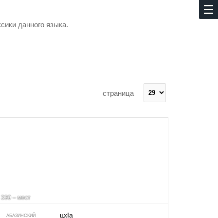
ксики данного языка.
страница
339 – мост
цхIа
АБАЗИНСКИЙ