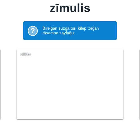
zīmulis
Birelgän süzgä turı kilep torğan
?
räsemne saylağız.
cilkän