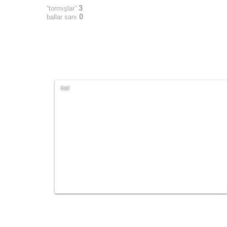
3
“tormışlar”
0
ballar sanı
bal