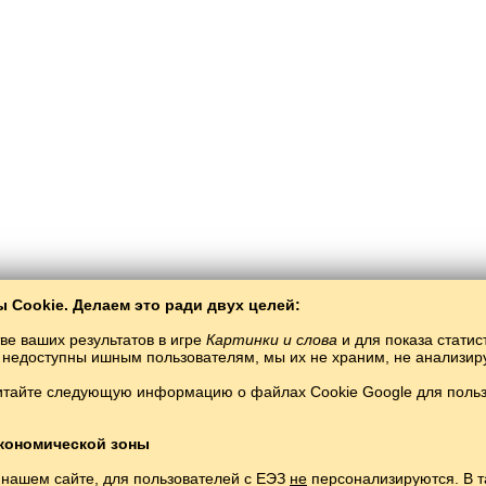
 Cookie. Делаем это ради двух целей:
ве ваших результатов в игре
Картинки и слова
и для показа статис
ты недоступны ишным пользователям, мы их не храним, не анализи
итайте следующую информацию о файлах Cookie Google для пользо
Balto­Slav
/
Räsemnär häm süzlär
/
latış tele räsemnärdä
ränülatış teletüläwsez öyränelä torğan tel.
Uynaw häm öyränülatış teleonlayn süzlä
Copyright © 2015–2025 BALTOSLAV. Böten xoquqları yaklanğan.
кономической зоны
 нашем сайте, для пользователей с ЕЭЗ
не
персонализируются. В т