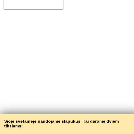
Šioje svetainėje naudojame slapukus. Tai darome dviem
tikslams: