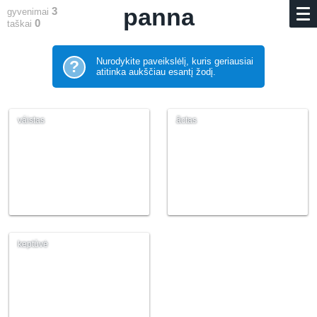
panna
3
gyvenimai
0
taškai
Nurodykite paveikslėlį, kuris geriausiai
?
atitinka aukščiau esantį žodį.
váistas
ãctas
keptùvė