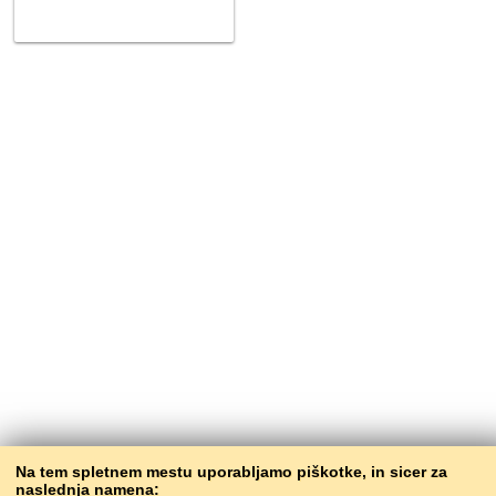
Na tem spletnem mestu uporabljamo piškotke, in sicer za
naslednja namena: