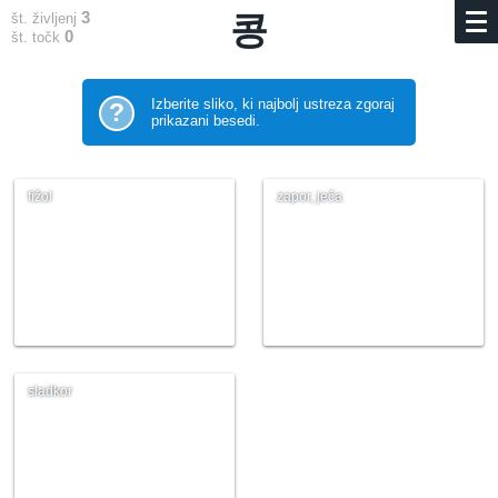
3
콩
št. življenj
0
št. točk
Izberite sliko, ki najbolj ustreza zgoraj
?
prikazani besedi.
fižol
zapor, ječa
sladkor