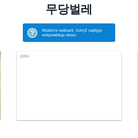
무당벌레
Wuběrće wobrazk, kotryž najlěpje
?
wotpowěduje słowu
jama