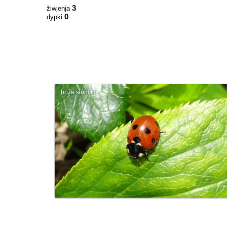
3
žiwjenja
0
dypki
bože słónčko