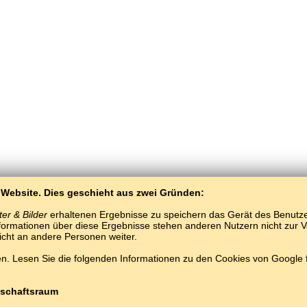
 Website. Dies geschieht aus zwei Gründen:
er & Bilder
erhaltenen Ergebnisse zu speichern das Gerät des Benutzers
ormationen über diese Ergebnisse stehen anderen Nutzern nicht zur Ver
nicht an andere Personen weiter.
. Lesen Sie die folgenden Informationen zu den Cookies von Google
BaltoSlav
/
Wobrazy a słowa
/
korejšćina we wobrazach
Darmotnje korejšćina wuknyć.
Hrajće a wukńće korejšćina słowa online.
#
Copyright © 2015–2025 BALTOSLAV.
Wšitke prawa wuměnjene.
schaftsraum