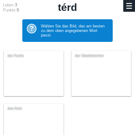
térd
3
Leben
0
Punkte
Wählen Sie das Bild, das am besten
?
zu dem oben angegebenen Wort
passt.
der Fuchs
der Stadtstreicher
das Knie