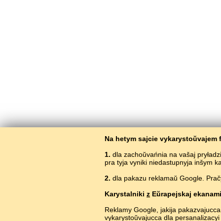
Na hetym sajcie vykarystoŭvajem f
1.
dla zachoŭvańnia na vašaj pryładz
pra tyja vyniki niedastupnyja inšym 
2.
dla pakazu reklamaŭ Google. Pračyt
Karystalniki
z
Eŭrapejskaj ekanami
Reklamy Google, jakija pakazvajucca
vykarystoŭvajucca dla persanalizacyi