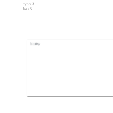
3
žyćci
0
bały
brudny