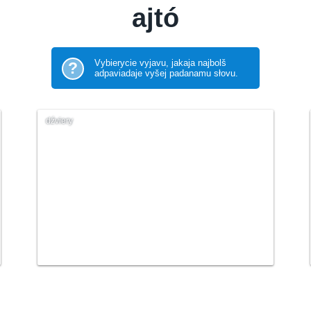
ajtó
Vybierycie vyjavu, jakaja najbolš
?
adpaviadaje vyšej padanamu słovu.
dźviery