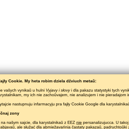
ajły Cookie. My heta robim dziela dźviuch metaŭ:
ie vašych vynikaŭ u hulni
Vyjavy i słovy
i dla pakazu statystyki tych vyn
karystalnikam, my ich nie zachoŭvajem, nie analizujem i nie pieradajom
ajcie nastupnuju infarmacyju pra fajły Cookie Google dla karystalnikaŭ
Bałta­Słaŭ
/
Vyjavy i słovy
/
Vuhorskaja mova ŭ malunkach
Vyvučeńnie vuhorskaj movy biaspłatna.
Hulać i vučyć vuhorskija słovy ŭ siecivie.
#
čnaj zony
Copyright © 2015–2025 BALTOSLAV.
Usie pravy abaronieny.
 na našym sajcie, dla karystalnikaŭ z EEZ
nie
persanalizujucca. U takoj 
 abjavaŭ, ale słužać dla abmiežavańnia častaty pakazaŭ, padrych­toŭk