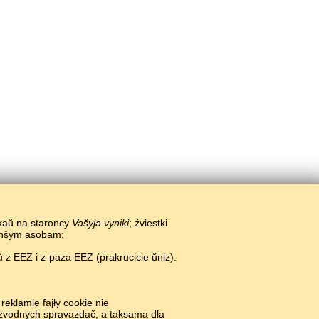
ikaŭ na staroncy
Vašyja vyniki
; źviestki
 inšym asobam;
 z EEZ i z-paza EEZ (prakrucicie ŭniz).
reklamie fajły cookie nie
i zvodnych spravazdač, a taksama dla