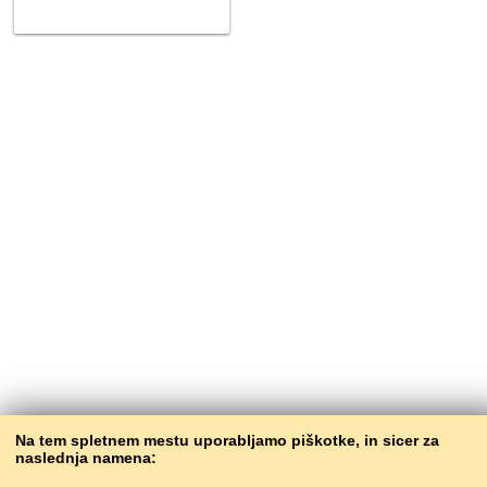
Na tem spletnem mestu uporabljamo piškotke, in sicer za
naslednja namena: