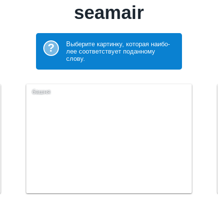
seamair
Выберите картинку, которая наибо­
?
лее соответствует поданному
слову.
башня