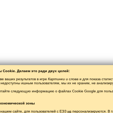
 Cookie. Делаем это ради двух целей:
ве ваших результатов в игре
Картинки и слова
и для показа статис
ты недоступны ишным пользователям, мы их не храним, не анализи
итайте следующую информацию о файлах Cookie Google для пользо
Балто­Слав
/
Картинки и слова
/
Ирландский язык в картинках
чение ирландского языка бесплатно.
Играть и изучать ирландские слова онла
кономической зоны
Copyright © 2015–2025 BALTOSLAV.
Все права защищены.
 нашем сайте, для пользователей с ЕЭЗ
не
персонализируются. В т