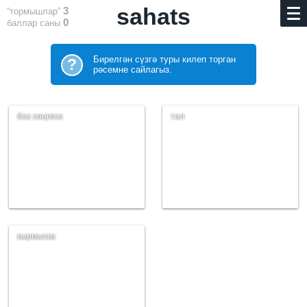
sahats
3
“тормышлар”
0
баллар саны
Бирелгән сүзгә туры килеп торган
?
рәсемне сайлагыз.
боз сөңгесе
тал
кырмыска