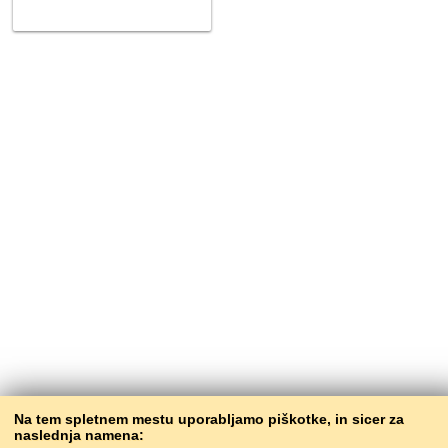
Na tem spletnem mestu uporabljamo piškotke, in sicer za
naslednja namena: