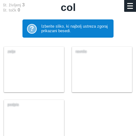
col
3
št. življenj
0
št. točk
Izberite sliko, ki najbolj ustreza zgoraj
?
prikazani besedi.
zelje
ravnilo
podpis