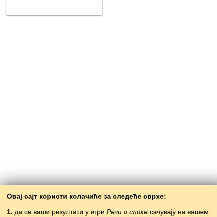
Овај сајт користи колачиће за следеће сврхе:
1.
да се ваши резултати у игри
Речи и слике
сачувају на вашем