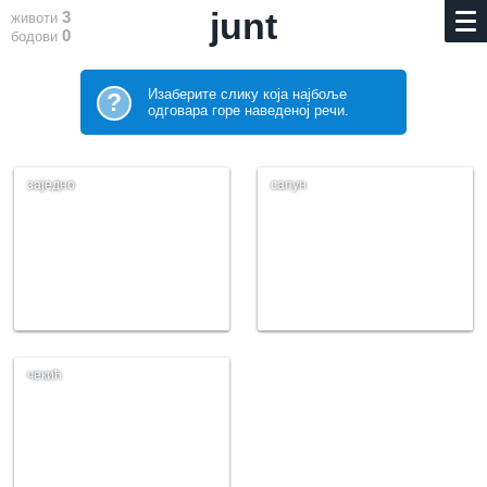
junt
3
животи
0
бодови
Изаберите слику која најбоље
?
одговара горе наведеној речи.
заједно
сапун
чекић