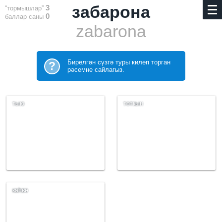
забарона
3
“тормышлар”
0
баллар саны
zabarona
Бирелгән сүзгә туры килеп торган
?
рәсемне сайлагыз.
тыю
тоткын
каһвә