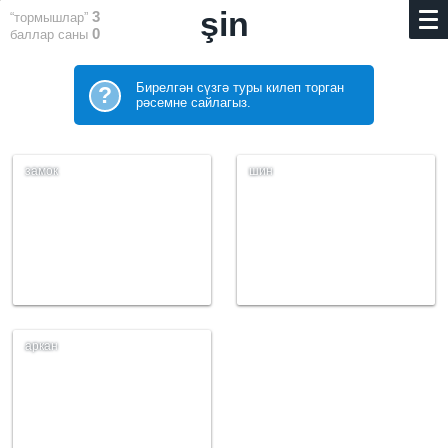
şin
3
“тормышлар”
0
баллар саны
Бирелгән сүзгә туры килеп торган
?
рәсемне сайлагыз.
замок
шин
аркан